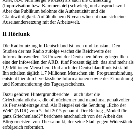
Alter, bzw. Nürnberger Prozess) als auch die Umsetzung
(Improvisation bzw. Kammerspiel) schwierig und anspruchsvoll.
Aber das Publikum belohnte die Authentizität und die
Glaubwürdigkeit. Auf ähnlichem Niveau wünscht man sich eine
Auseinandersetzung mit der Arbeitswelt.
II Hörfunk
Die Radionutzung in Deutschland ist hoch und konstant. Den
Studien der ma Radio zufolge wächst die Reichweite der
Informationswellen. 18 Prozent der Deutschen hören gelegentlich
eine der Infowellen der ARD, fünf Prozent täglich, das sind mehr als
1,9 Millionen Menschen. Und auch der Deutschlandfunk ist stabil.
Ihn schalten täglich 1,7 Millionen Menschen ein. Programmbindung
entsteht hier durch verlässliche Informationen sowie der Einordnung
und Kommentierung des Tagesgeschehens.
Dazu gehören Hintergrundberichte – auch über die
Griechenlandkrise -, die oft nüchterner und manchmal gehaltvoller
als Fernsehbeiträge sind. Als Beispiel sei die Sendung „Echo der
Welt“ (NDR) vom 5. Juli 2015 genannt. Der Beitrag „Modell für
ganz Griechenland?“ berichtete anschaulich von der Arbeit des
Bürgermeisters von Thessaloniki, der seine Stadt gegen Widerstände
erfolgreich reformiert.