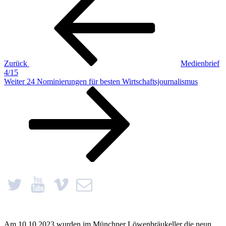
Beitrag
Zurück
Medienbrief
4/15
Nächster
Weiter
24 Nominierungen für besten Wirtschaftsjournalismus
Beitrag
Am 10.10.2023 wurden im Münchner Löwenbräukeller die neun