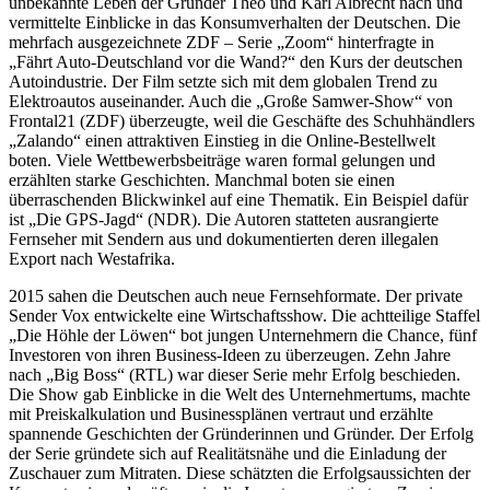
unbekannte Leben der Gründer Theo und Karl Albrecht nach und
vermittelte Einblicke in das Konsumverhalten der Deutschen. Die
mehrfach ausgezeichnete ZDF – Serie „Zoom“ hinterfragte in
„Fährt Auto-Deutschland vor die Wand?“ den Kurs der deutschen
Autoindustrie. Der Film setzte sich mit dem globalen Trend zu
Elektroautos auseinander. Auch die „Große Samwer-Show“ von
Frontal21 (ZDF) überzeugte, weil die Geschäfte des Schuhhändlers
„Zalando“ einen attraktiven Einstieg in die Online-Bestellwelt
boten. Viele Wettbewerbsbeiträge waren formal gelungen und
erzählten starke Geschichten. Manchmal boten sie einen
überraschenden Blickwinkel auf eine Thematik. Ein Beispiel dafür
ist „Die GPS-Jagd“ (NDR). Die Autoren statteten ausrangierte
Fernseher mit Sendern aus und dokumentierten deren illegalen
Export nach Westafrika.
2015 sahen die Deutschen auch neue Fernsehformate. Der private
Sender Vox entwickelte eine Wirtschaftsshow. Die achtteilige Staffel
„Die Höhle der Löwen“ bot jungen Unternehmern die Chance, fünf
Investoren von ihren Business-Ideen zu überzeugen. Zehn Jahre
nach „Big Boss“ (RTL) war dieser Serie mehr Erfolg beschieden.
Die Show gab Einblicke in die Welt des Unternehmertums, machte
mit Preiskalkulation und Businessplänen vertraut und erzählte
spannende Geschichten der Gründerinnen und Gründer. Der Erfolg
der Serie gründete sich auf Realitätsnähe und die Einladung der
Zuschauer zum Mitraten. Diese schätzten die Erfolgs­aussichten der