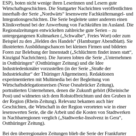
ESP), boten nicht wenige ihren Leserinnen und Lesern gute
Wirtschaftsgeschichten. Die Stuttgarter Nachrichten veröffentlichten
innerhalb der Serie „Nordwärts“ lesenswerte Fachkräftemangel- und
Integrations­geschichten. Die Serie begleitete unter anderem einen
Klinikverbund bei der Anwerbung von Fachkräften im Ausland. Die
Regionalzeitungen entwickelten zahlreiche gute Serien – zu
untergegangenen Kultmarken („Schwalbe“, Freies Wort) oder zum
Beispiel zu den „Helden des Handels“ (Hamburger Abendblatt). Sie
illustrierten Ausbildungschancen bei kleinen Firmen und bildeten
Foren zur Belebung der Innenstadt („Schlüchtern findet innen statt“,
Kinzigtal Nachrichten). Die Juroren lobten die Serie „Unternehmen
in Ostthüringen“ (Ostthüringer Zeitung) und die Idee
Industriedenkmäler vorzustellen (in der Serie „Straße der
Industriekultur“ der Thüringer Allgemeinen). Redaktionen
experimentierten mit Multimedia bei der Begleitung von
Wirtschaftsdelegationsreisen (Neue Osnabrücker Zeitung),
portraitierten Unternehmen, denen die Zukunft gehört (Rheinische
Post) und widmeten sich dem Rohstoffreichtum und den Gruben in
der Region (Rhein-Zeitung). Relevanz bekamen auch hier
Geschichten, die Wirtschaft in der Region verorteten wie in einer
lesenswerten Serie, die die Arbeit und die Kosten von Stadtwerken
in Nachbarregionen verglich („Stadtwerke-Insolvenz in Gera“,
Ostthüringer Zeitung).
Bei den überregionalen Zeitungen blieb die Serie der Frankfurter