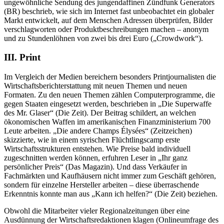
ungewöhnliche Sendung des jungendaffinen Zündfunk Generators
(BR) beschrieb, wie sich im Internet fast unbeobachtet ein globaler
Markt entwickelt, auf dem Menschen Adressen überprüfen, Bilder
verschlagworten oder Produktbeschreibungen machen – anonym
und zu Stundenlöhnen von zwei bis drei Euro („Crowdwork“).
III. Print
Im Vergleich der Medien bereichern besonders Printjournalisten die
Wirtschaftsbericht­erstattung mit neuen Themen und neuen
Formaten. Zu den neuen Themen zählen Computerprogramme, die
gegen Staaten eingesetzt werden, beschrieben in „Die Superwaffe
des Mr. Glaser“ (Die Zeit). Der Beitrag schildert, an welchen
ökonomischen Waffen im amerikanischen Finanzministerium 700
Leute arbeiten. „Die andere Champs Élysées“ (Zeitzeichen)
skizzierte, wie in einem syrischen Flüchtlingscamp erste
Wirtschaftsstrukturen entstehen. Wie Preise bald individuell
zugeschnitten werden können, erfuhren Leser in „Ihr ganz
persönlicher Preis“ (Das Magazin). Und dass Verkäufer in
Fachmärkten und Kaufhäusern nicht immer zum Geschäft gehören,
sondern für einzelne Hersteller arbeiten – diese überraschende
Erkenntnis konnte man aus „Kann ich helfen?“ (Die Zeit) beziehen.
Obwohl die Mitarbeiter vieler Regionalzeitungen über eine
Ausdünnung der Wirtschafts­redaktionen klagen (Onlineumfrage des