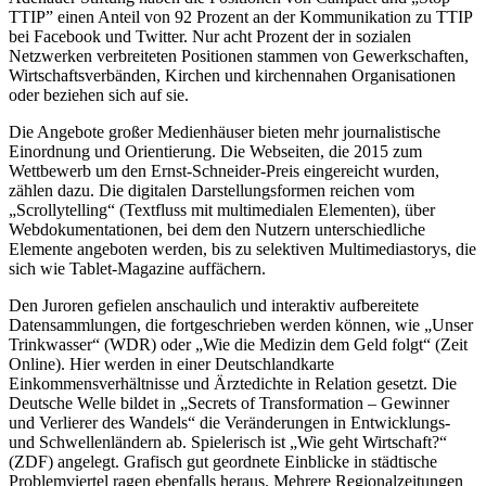
TTIP” einen Anteil von 92 Prozent an der Kommunikation zu TTIP
bei Facebook und Twitter. Nur acht Prozent der in sozialen
Netzwerken verbreiteten Positionen stammen von Gewerkschaften,
Wirtschaftsverbänden, Kirchen und kirchennahen Organisationen
oder beziehen sich auf sie.
Die Angebote großer Medien­häuser bieten mehr journalistische
Einordnung und Orientierung. Die Webseiten, die 2015 zum
Wettbewerb um den Ernst-Schneider-Preis eingereicht wurden,
zählen dazu. Die digitalen Darstellungsformen reichen vom
„Scrollytelling“ (Textfluss mit multimedialen Elementen), über
Webdokumentationen, bei dem den Nutzern unterschiedliche
Elemente angeboten werden, bis zu selektiven Multimediastorys, die
sich wie Tablet-Magazine auffächern.
Den Juroren gefielen anschaulich und interaktiv aufbereitete
Datensammlungen, die fortgeschrieben werden können, wie „Unser
Trinkwasser“ (WDR) oder „Wie die Medizin dem Geld folgt“ (Zeit
Online). Hier werden in einer Deutschlandkarte
Einkommensverhältnisse und Ärztedichte in Relation gesetzt. Die
Deutsche Welle bildet in „Secrets of Transformation – Gewinner
und Verlierer des Wandels“ die Veränderungen in Entwicklungs-
und Schwellenländern ab. Spielerisch ist „Wie geht Wirtschaft?“
(ZDF) angelegt. Grafisch gut geordnete Einblicke in städtische
Problemviertel ragen ebenfalls heraus. Mehrere Regionalzeitungen