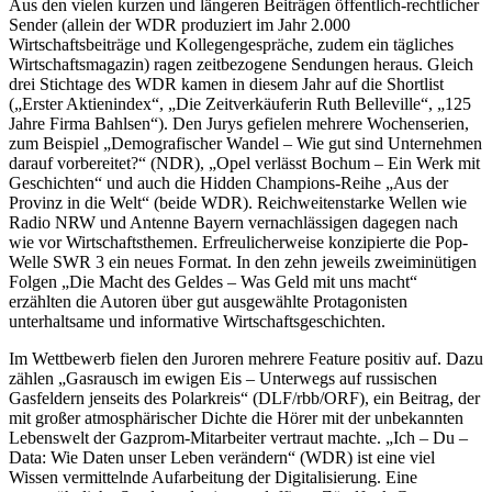
Aus den vielen kurzen und längeren Beiträgen öffentlich-rechtlicher
Sender (allein der WDR produziert im Jahr 2.000
Wirtschaftsbeiträge und Kollegengespräche, zudem ein tägliches
Wirtschaftsmagazin) ragen zeitbezogene Sendungen heraus. Gleich
drei Stichtage des WDR kamen in diesem Jahr auf die Shortlist
(„Erster Aktienindex“, „Die Zeitverkäuferin Ruth Belleville“, „125
Jahre Firma Bahlsen“). Den Jurys gefielen mehrere Wochenserien,
zum Beispiel „Demografischer Wandel – Wie gut sind Unternehmen
darauf vorbereitet?“ (NDR), „Opel verlässt Bochum – Ein Werk mit
Geschichten“ und auch die Hidden Champions-Reihe „Aus der
Provinz in die Welt“ (beide WDR). Reichweitenstarke Wellen wie
Radio NRW und Antenne Bayern vernachlässigen dagegen nach
wie vor Wirtschaftsthemen. Erfreulicherweise konzipierte die Pop-
Welle SWR 3 ein neues Format. In den zehn jeweils zweiminütigen
Folgen „Die Macht des Geldes – Was Geld mit uns macht“
erzählten die Autoren über gut ausgewählte Protagonisten
unterhaltsame und informative Wirtschaftsgeschichten.
Im Wettbewerb fielen den Juroren mehrere Feature positiv auf. Dazu
zählen „Gas­rausch im ewigen Eis – Unterwegs auf russischen
Gasfeldern jenseits des Polarkreis“ (DLF/rbb/ORF), ein Beitrag, der
mit großer atmosphärischer Dichte die Hörer mit der unbekannten
Lebenswelt der Gazprom-Mitarbeiter vertraut machte. „Ich – Du –
Data: Wie Daten unser Leben verändern“ (WDR) ist eine viel
Wissen vermittelnde Aufarbeitung der Digitalisierung. Eine