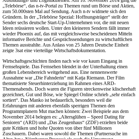
Ausbildungs- und Logistikthemen. Am 10. November 2014 ging die
„Telebörse“, das n-tv-Portal zu Themen rund um Börse und Aktien,
zum 50.000sten Mal auf Sendung. Auch n-tv widmete sich den
Gründern. In der „Telebörse Spezial: Hoffnungsträger“ stellt der
Sender sechs deutsche Start-Up-Unternehmen vor, die mit neuen
Ideen reüssieren wollen. Unter den kleineren Sendern fällt immer
wieder Phoenix auf, das mit vergleichsweise bescheidenen Mitteln
informative Berichte und Gesprächssendungen zu wirtschaftlichen
Themen ausstrahlte. Aus Anlass von 25 Jahren Deutsche Einheit
zeigte 3sat eine vierteilige Wirtschaftsdokumentation.
Wirtschaftsgeschichten finden nach wie vor kaum Eingang in
Fernsehspiele. Das Fernsehen blendet in der Unterhaltung einen
großen Lebensbereich weitgehend aus. Eine nennenswerte
Ausnahme war „Die Fahnderin“ mit Katja Riemann. Der Film
thematisierte Steuerhinter­ziehung im Rahmen eines ARD-
Themenabends. Doch waren die Figuren streckenweise klischeehaft
gezeichnet, Gut und Böse, wie Spiegel Online schrieb „sehr einfach
sortiert“. Das Manko ist bedauerlich, besonders weil die
Erfahrungen mit anderen ebenfalls sperrigen Themen den
Programmplanern Mut machen können: Zwei Beispiele aus dem
November 2014 belegen es: „Altersglühen – Speed Dating für
Senioren“ (ARD) und „Das Zeugenhaus“ (ZDF) erzielten beide
gute Kritiken und hohe Quoten von über fünf Millionen
Zuschauern. Dabei waren sowohl die Themen (Partnersuche im