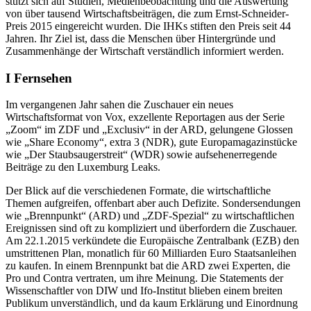
stützt sich auf Studien, Medienbeobachtung und die Auswertung
von über tausend Wirtschaftsbeiträgen, die zum Ernst-Schneider-
Preis 2015 eingereicht wurden. Die IHKs stiften den Preis seit 44
Jahren. Ihr Ziel ist, dass die Menschen über Hintergründe und
Zusammenhänge der Wirtschaft verständlich informiert werden.
I Fernsehen
Im vergangenen Jahr sahen die Zuschauer ein neues
Wirtschaftsformat von Vox, exzellente Reportagen aus der Serie
„Zoom“ im ZDF und „Exclusiv“ in der ARD, gelungene Glossen
wie „Share Economy“, extra 3 (NDR), gute Europamagazinstücke
wie „Der Staubsaugerstreit“ (WDR) sowie aufsehenerregende
Beiträge zu den Luxemburg Leaks.
Der Blick auf die verschiedenen Formate, die wirtschaftliche
Themen aufgreifen, offenbart aber auch Defizite. Sondersendungen
wie „Brennpunkt“ (ARD) und „ZDF-Spezial“ zu wirt­schaftlichen
Ereignissen sind oft zu kompliziert und überfordern die Zuschauer.
Am 22.1.2015 verkündete die Europäische Zentralbank (EZB) den
umstrittenen Plan, monatlich für 60 Milliarden Euro Staatsanleihen
zu kaufen. In einem Brennpunkt bat die ARD zwei Experten, die
Pro und Contra vertraten, um ihre Meinung. Die Statements der
Wissenschaftler von DIW und Ifo-Institut blieben einem breiten
Publikum unverständlich, und da kaum Erklärung und Einordnung