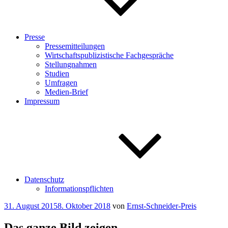
Presse
Pressemitteilungen
Wirtschaftspublizistische Fachgespräche
Stellungnahmen
Studien
Umfragen
Medien-Brief
Impressum
Datenschutz
Informationspflichten
Veröffentlicht
31. August 2015
8. Oktober 2018
von
Ernst-Schneider-Preis
am
Das ganze Bild zeigen