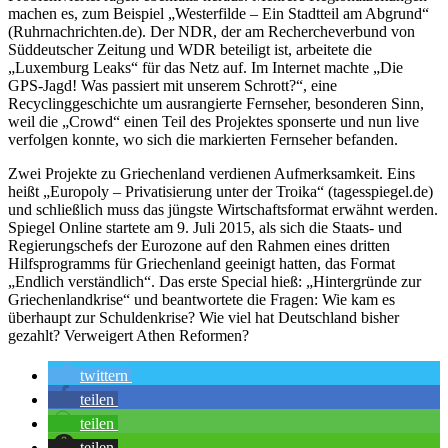
machen es, zum Beispiel „Westerfilde – Ein Stadtteil am Abgrund“
(Ruhrnachrichten.de). Der NDR, der am Rechercheverbund von
Süddeutscher Zeitung und WDR beteiligt ist, arbeitete die
„Luxemburg Leaks“ für das Netz auf. Im Internet machte „Die
GPS-Jagd! Was passiert mit unserem Schrott?“, eine
Recyclinggeschichte um ausrangierte Fernseher, besonderen Sinn,
weil die „Crowd“ einen Teil des Projektes sponserte und nun live
verfolgen konnte, wo sich die markierten Fernseher befanden.
Zwei Projekte zu Griechenland verdienen Aufmerksamkeit. Eins
heißt „Europoly – Privatisierung unter der Troika“ (tagesspiegel.de)
und schließlich muss das jüngste Wirtschaftsformat erwähnt werden.
Spiegel Online startete am 9. Juli 2015, als sich die Staats- und
Regierungschefs der Eurozone auf den Rahmen eines dritten
Hilfsprogramms für Griechenland geeinigt hatten, das Format
„Endlich verständlich“. Das erste Special hieß: „Hintergründe zur
Griechenlandkrise“ und beantwortete die Fragen: Wie kam es
überhaupt zur Schuldenkrise? Wie viel hat Deutschland bisher
gezahlt? Verweigert Athen Reformen?
twittern
teilen
teilen
teilen