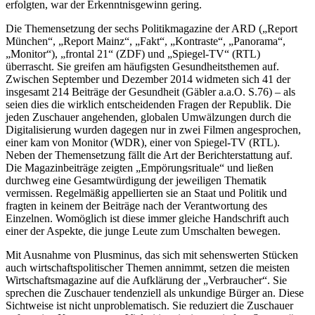
erfolgten, war der Erkenntnisgewinn gering.
Die Themensetzung der sechs Politikmagazine der ARD („Report
München“, „Report Mainz“, „Fakt“, „Kontraste“, „Panorama“,
„Monitor“), „frontal 21“ (ZDF) und „Spiegel-TV“ (RTL)
überrascht. Sie greifen am häufigsten Gesundheitsthemen auf.
Zwischen September und Dezember 2014 widmeten sich 41 der
insgesamt 214 Beiträge der Gesundheit (Gäbler a.a.O. S.76) – als
seien dies die wirklich entscheidenden Fragen der Republik. Die
jeden Zuschauer angehenden, globalen Umwälzungen durch die
Digitalisierung wurden dagegen nur in zwei Filmen angesprochen,
einer kam von Monitor (WDR), einer von Spiegel-TV (RTL).
Neben der Themensetzung fällt die Art der Berichterstattung auf.
Die Magazinbeiträge zeigten „Empörungsrituale“ und ließen
durchweg eine Gesamtwürdigung der jeweiligen Thematik
vermissen. Regelmäßig appellierten sie an Staat und Politik und
fragten in keinem der Beiträge nach der Verantwortung des
Einzelnen. Womöglich ist diese immer gleiche Handschrift auch
einer der Aspekte, die junge Leute zum Umschalten bewegen.
Mit Ausnahme von Plusminus, das sich mit sehenswerten Stücken
auch wirtschaftspolitischer Themen annimmt, setzen die meisten
Wirtschaftsmagazine auf die Aufklärung der „Verbraucher“. Sie
sprechen die Zuschauer tendenziell als unkundige Bürger an. Diese
Sichtweise ist nicht unproblematisch. Sie reduziert die Zuschauer