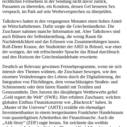
rechtlichen Fernsehens in der Sendung nicht davor zurück,
Passanten zu überreden, ein Kondom, dessen Gel besseren Sex
versprach, im Park auf sein Werbeversprechen zu überprüfen.
Talkshows hatten in den vergangenen Monaten einen hohen Anteil
an Wirtschaftsthemen. Dafür sorgte die Griechenlandkrise. Die
Zuschauer nahmen manche Information mit. Aber Talkshows sind
auch Bühnen der Selbstdarstellung, die wenig Raum für
Nachdenklichkeit und das Erfassen von Zusammenhängen lassen.
Rolf-Dieter Krause, der Studioleiter der ARD in Brüssel, war einer
der wenigen, der mit erfrischender Sprache das Ritual durchbrach
und den Horizont der Griechenlanddebatte erweiterte.
Deutlich an Relevanz gewinnen Fernsehprogramme, wenn sie sich
intensiv den Themen widmen, die Zuschauer bewegen, wie den
enormen Veränderungen des Lebens durch die Digitalisierung, der
Integration von Flüchtlingen, dem vernachlässigten Straßen- und
Schienennetz oder dem fairen Handel mit Textilien und
Genussmitteln. Den Juroren des diesjährigen Wettbewerbs gefiel
„Geld regiert die Welt“ (SWR). Hier erfuhren Zuschauer, welchen
globalen Einfluss Finanzkonzerne wie „Blackrock“ haben. In
„Master of the Universe“ (ARTE) erzählte ein ehemaliger
Investmentbanker in einem leergeräumten Frankfurter Handelsraum
vom quasireligiösen Arbeitsethos der Finanzbranche. Auch die
„Aldi-Story“ (ZDF) ragte heraus. Sie zeichnete das weithin