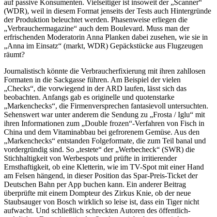
auf passive Konsumenten. Vielseitiger ist insoweit der „Scanner“
(WDR), weil in diesem Format jenseits der Tests auch Hintergründe
der Produktion beleuchtet werden. Phasenweise erliegen die
„Verbraucher­magazine“ auch dem Boulevard. Muss man der
erfrischenden Moderatorin Anna Planken dabei zusehen, wie sie in
„Anna im Einsatz“ (markt, WDR) Gepäckstücke aus Flugzeugen
räumt?
Journalistisch könnte die Verbraucherfixierung mit ihren zahllosen
Formaten in die Sackgasse führen. Am Beispiel der vielen
„Checks“, die vorwiegend in der ARD laufen, lässt sich das
beobachten. Anfangs gab es originelle und quotenstarke
„Markenchecks“, die Firmenver­sprechen fantasievoll untersuchten.
Sehenswert war unter anderem die Sendung zu „Frosta / Iglu“ mit
ihren Informationen zum „Double frozen“-Verfahren von Fisch in
China und dem Vitaminabbau bei gefrorenem Gemüse. Aus den
„Markenchecks“ entstanden Folgeformate, die zum Teil banal und
vordergründig sind. So „testete“ der „Werbe­check“ (SWR) die
Stichhaltigkeit von Werbespots und prüfte in irritierender
Ernsthaftigkeit, ob eine Kletterin, wie im TV-Spot mit einer Hand
am Felsen hängend, in dieser Position das Spar-Preis-Ticket der
Deutschen Bahn per App buchen kann. Ein anderer Beitrag
überprüfte mit einem Dompteur des Zirkus Knie, ob der neue
Staubsauger von Bosch wirklich so leise ist, dass ein Tiger nicht
aufwacht. Und schließlich schreckten Autoren des öffentlich-