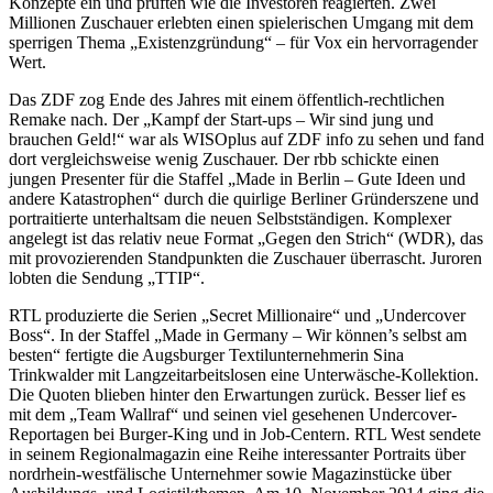
Konzepte ein und prüften wie die Investoren reagierten. Zwei
Millionen Zuschauer erlebten einen spielerischen Umgang mit dem
sperrigen Thema „Existenzgrün­dung“ – für Vox ein hervorragender
Wert.
Das ZDF zog Ende des Jahres mit einem öffentlich-rechtlichen
Remake nach. Der „Kampf der Start-ups – Wir sind jung und
brauchen Geld!“ war als WISOplus auf ZDF info zu sehen und fand
dort vergleichsweise wenig Zuschauer. Der rbb schickte einen
jungen Presenter für die Staffel „Made in Berlin – Gute Ideen und
andere Katastrophen“ durch die quirlige Berliner Gründerszene und
portraitierte unterhaltsam die neuen Selbstständigen. Komplexer
angelegt ist das relativ neue Format „Gegen den Strich“ (WDR), das
mit provozierenden Standpunkten die Zuschauer überrascht. Juroren
lobten die Sendung „TTIP“.
RTL produzierte die Serien „Secret Millionaire“ und „Undercover
Boss“. In der Staffel „Made in Germany – Wir können’s selbst am
besten“ fertigte die Augsburger Textilunternehmerin Sina
Trinkwalder mit Langzeitarbeitslosen eine Unterwäsche-Kollektion.
Die Quoten blieben hinter den Erwartungen zurück. Besser lief es
mit dem „Team Wallraf“ und seinen viel gesehenen Undercover-
Reportagen bei Burger-King und in Job-Centern. RTL West sendete
in seinem Regionalmagazin eine Reihe interessanter Portraits über
nordrhein-westfälische Unternehmer sowie Magazinstücke über