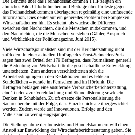
Die Berichte über das Freihandelsabkommen TTIP zeigten ein
ähnliches Bild: Chlorhühnchen und Beiträge über Proteste gegen
das Freihandelsabkommen überlagerten regelmäßig eine umfassende
Information. Dies deutet auf ein generelles Problem bei komplexen
Wirtschafts­themen hin. Es scheint, als wachse die Differenz
zwischen den Nachrichten, die die Menschen mitbekommen, und
den Nachrichten, die die Menschen verstehen (Gäbler, Anspruch
und Wirklichkeit der Politikmagazine, Juni 2015).
Viele Wirtschaftsjournalisten sind mit der Bericht­erstattung nicht
zufrieden. In einer aktuellen Umfrage des Ernst-Schneider-Preis
sagen fast zwei Drittel der 179 Befragten, dass Journalisten generell
die Bedeutung von Wirtschaft für die gesellschaftliche Entwicklung
unterschätzen. Zum anderen verschlechterten sich die
Arbeitsbedingungen in den Redaktionen und es fehle an
Sendeflächen – gerade im Fernsehen und im Hörfunk. Die
Befragten beklagen eine ausufernde Verbraucherberichter­stattung,
eine Tendenz zur Vereinfachung und Skandalisie­rung sowie ein
Denken in Schubladen. Zu oft ersetze die Personalisierung die
Sachrecherche mit der Folge, dass Einzel­schicksale übergewichtet
werden. Zudem werde auf Innovationen, Erfolge und den
Mittelstand zu wenig eingegangen.
Die Stellungnahme der Industrie- und Handelskammern will einen
Anstoß zur Entwicklung der Wirtschaftsbericht­erstattung geben. Sie