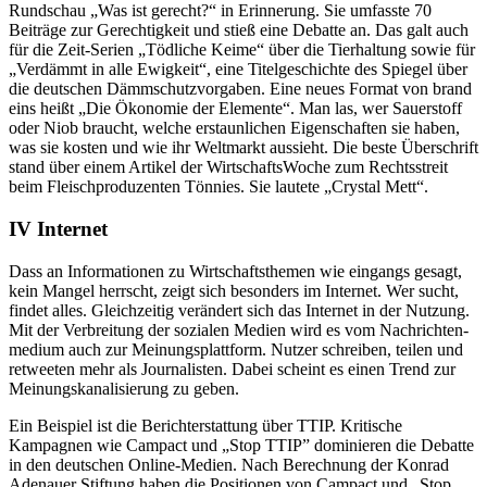
Rundschau „Was ist gerecht?“ in Erinnerung. Sie umfasste 70
Beiträge zur Gerechtigkeit und stieß eine Debatte an. Das galt auch
für die Zeit-Serien „Tödliche Keime“ über die Tierhaltung sowie für
„Verdämmt in alle Ewigkeit“, eine Titelgeschichte des Spiegel über
die deutschen Dämmschutzvorgaben. Eine neues Format von brand
eins heißt „Die Ökonomie der Elemente“. Man las, wer Sauerstoff
oder Niob braucht, welche erstaunlichen Eigenschaften sie haben,
was sie kosten und wie ihr Weltmarkt aussieht. Die beste Überschrift
stand über einem Artikel der WirtschaftsWoche zum Rechtsstreit
beim Fleischproduzenten Tönnies. Sie lautete „Crystal Mett“.
IV Internet
Dass an Informationen zu Wirtschaftsthemen wie eingangs gesagt,
kein Mangel herrscht, zeigt sich besonders im Internet. Wer sucht,
findet alles. Gleichzeitig verändert sich das Internet in der Nutzung.
Mit der Verbreitung der sozialen Medien wird es vom Nachrichten­
medium auch zur Meinungsplattform. Nutzer schreiben, teilen und
retweeten mehr als Journalisten. Dabei scheint es einen Trend zur
Meinungskanalisierung zu geben.
Ein Beispiel ist die Berichterstattung über TTIP. Kritische
Kampagnen wie Campact und „Stop TTIP” dominieren die Debatte
in den deutschen Online-Medien. Nach Berechnung der Konrad
Adenauer Stiftung haben die Positionen von Campact und „Stop