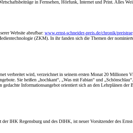
schaftsbeiträge in Fernsehen, Hörfunk, Internet und Print. Alles Wei
serer Website abrufbar:
www.ernst-schneider-preis.de/chronik/preistrae
dientechnologie (ZKM). In ihr fanden sich die Themen der nominierte
 verbreitet wird, verzeichnet in seinem ersten Monat 20 Millionen V
nsangebote. Sie heißen „hochkant“, „Was mit Fabian“ und „Schönschlau
en gedachte Informationsangebot orientiert sich an den Lehrplänen de
nt der IHK Regensburg und des DIHK, ist neuer Vorsitzender des Ernst-