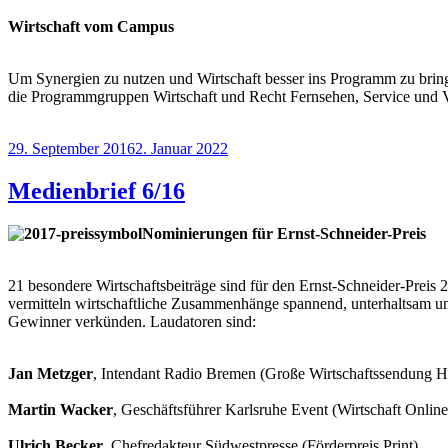
Wirtschaft vom Campus
Um Synergien zu nutzen und Wirtschaft besser ins Programm zu bri
die Programmgruppen Wirtschaft und Recht Fernsehen, Service und V
Veröffentlicht
29. September 2016
2. Januar 2022
am
Medienbrief 6/16
Nominierungen für Ernst-Schneider-Preis
21 besondere Wirtschaftsbeiträge sind für den Ernst-Schneider-Preis 
vermitteln wirtschaftliche Zusammenhänge spannend, unterhaltsam un
Gewinner verkünden. Laudatoren sind:
Jan Metzger
, Intendant Radio Bremen (Große Wirtschaftssendung H
Martin Wacker
, Geschäftsführer Karlsruhe Event (Wirtschaft Online
Ulrich Becker
, Chefredakteur Südwestpresse (Förderpreis Print),