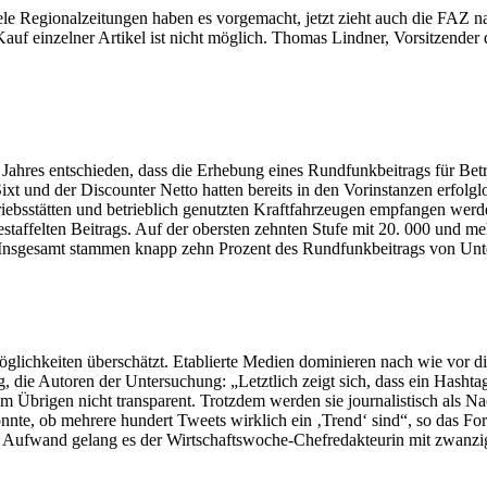
le Regionalzeitungen haben es vorgemacht, jetzt zieht auch die FAZ n
Kauf einzelner Artikel ist nicht möglich. Thomas Lindner, Vorsitzende
ahres entschieden, dass die Erhebung eines Rundfunkbeitrags für Betri
ixt und der Discounter Netto hatten bereits in den Vorinstanzen erfo
ebsstätten und betrieblich genutzten Kraftfahrzeugen empfangen werd
staffelten Beitrags. Auf der obersten zehnten Stufe mit 20. 000 und me
en. Insgesamt stammen knapp zehn Prozent des Rundfunkbeitrags von Un
glichkeiten überschätzt. Etablierte Medien dominieren nach wie vor 
ie Autoren der Untersuchung: „Letztlich zeigt sich, dass ein Hashtag i
 im Übrigen nicht transparent. Trotzdem werden sie journalistisch als 
nte, ob mehrere hundert Tweets wirklich ein ‚Trend‘ sind“, so das Fo
 Aufwand gelang es der Wirtschaftswoche-Chefredakteurin mit zwanzig