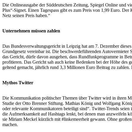
Die Onlineausgabe der Süddeutschen Zeitung, Spiegel Online und vie
Plus“-Signet. Einen Tagespass gibt es zum Preis von 1,99 Euro. Der 
Netz seinen Preis haben.“
Unternehmen müssen zahlen
Das Bundesverwaltungsgericht in Leipzig hat am 7. Dezember dieses J
Grundgesetz vereinbar ist. Die beschwerdeführenden Autovermieter S
das Gericht, dürfe davon ausgehen, dass Rundfunkprogramme in Betri
profitieren. Das Gericht sah auch keine Bedenken bei der Höhe des ge
geltend gemacht, jährlich rund 3,3 Millionen Euro Beitrag zu zahl
Mythos Twitter
Die Kommunikation politischer Themen über Twitter wird in ihren Mö
Studie der Otto Brenner Stiftung. Mathias König und Wolfgang König, d
oder relevante Kommunikatoren beteiligt sind“. Twitter-Trends seien
die Aufmerksamkeit auf Hashtags lenkt, bei denen man anzweifeln kön
sie Miriam Meckel kürzlich mit #linkemeerheit gewann. Ohne großen
machen.