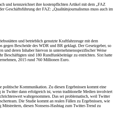
ach und kennzeichnet ihre kostenpflichten Artikel mit dem „FAZ
r der Geschäftsführung der FAZ: „Qualitätsjournalismus muss auch im
ebsstätten und betrieblich genutzte Kraftfahrzeuge mit dem
lglos gegen Bescheide des WDR und BR geklagt. Der Gesetzgeber, so
en und deren Inhaber hiervon in unternehmensspezifischer Weise
hr Beschäftigten sind 180 Rundfunkbeiträge zu entrichten. Sixt hatte
ternehmen, 2015 rund 760 Millionen Euro.
die politische Kommunikation. Zu diesen Ergebnissen kommt eine
n Twitter dann erfolgreich ist, wenn traditionelle Medien involviert
Nachrichtenwert wahrgenommen. Das sei problematisch, weil Twitter
rscherteam. Die Studie kommt an realen Fällen zu Ergebnissen, wie
 Mitstreitern, diesen Nonsens-Hashtag zum Twitter-Trend zu