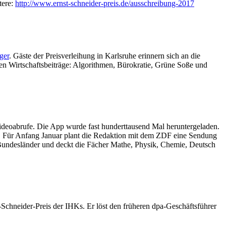
tere:
http://www.ernst-schneider-preis.de/ausschreibung-2017
ger
. Gäste der Preisverleihung in Karlsruhe erinnern sich an die
n Wirtschaftsbeiträge: Algorithmen, Bürokratie, Grüne Soße und
ideoabrufe. Die App wurde fast hunderttausend Mal heruntergeladen.
“. Für Anfang Januar plant die Redaktion mit dem ZDF eine Sendung
r Bundesländer und deckt die Fächer Mathe, Physik, Chemie, Deutsch
Schneider-Preis der IHKs. Er löst den früheren dpa-Geschäftsführer