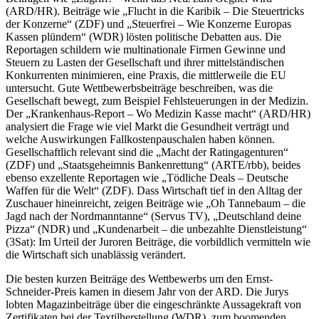
(ARD/HR). Beiträge wie „Flucht in die Karibik – Die Steuertricks
der Konzerne“ (ZDF) und „Steuerfrei – Wie Konzerne Europas
Kassen plündern“ (WDR) lösten politische Debatten aus. Die
Reportagen schildern wie multinationale Firmen Gewinne und
Steuern zu Lasten der Gesellschaft und ihrer mittelständischen
Konkurrenten minimieren, eine Praxis, die mittlerweile die EU
untersucht. Gute Wettbewerbsbeiträge beschreiben, was die
Gesellschaft bewegt, zum Beispiel Fehlsteuerungen in der Medizin.
Der „Krankenhaus-Report – Wo Medizin Kasse macht“ (ARD/HR)
analysiert die Frage wie viel Markt die Gesundheit verträgt und
welche Auswirkungen Fallkostenpauschalen haben können.
Gesellschaftlich relevant sind die „Macht der Ratingagenturen“
(ZDF) und „Staatsgeheimnis Bankenrettung“ (ARTE/rbb), beides
ebenso exzellente Reportagen wie „Tödliche Deals – Deutsche
Waffen für die Welt“ (ZDF). Dass Wirtschaft tief in den Alltag der
Zuschauer hineinreicht, zeigen Beiträge wie „Oh Tannebaum – die
Jagd nach der Nordmanntanne“ (Servus TV), „Deutschland deine
Pizza“ (NDR) und „Kundenarbeit – die unbezahlte Dienstleistung“
(3Sat): Im Urteil der Juroren Beiträge, die vorbildlich vermitteln wie
die Wirtschaft sich unablässig verändert.
Die besten kurzen Beiträge des Wettbewerbs um den Ernst-
Schneider-Preis kamen in diesem Jahr von der ARD. Die Jurys
lobten Magazinbeiträge über die eingeschränkte Aussagekraft von
Zertifikaten bei der Textilherstellung (WDR), zum boomenden