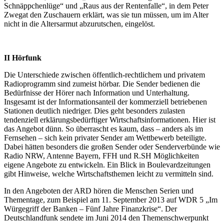
Schnäppchenlüge“ und „Raus aus der Rentenfalle“, in dem Peter
Zwegat den Zuschauern erklärt, was sie tun müssen, um im Alter
nicht in die Altersarmut abzurutschen, eingelöst.
II Hörfunk
Die Unterschiede zwischen öffentlich-rechtlichem und privatem
Radioprogramm sind zumeist hörbar. Die Sender bedienen die
Bedürfnisse der Hörer nach Information und Unterhaltung.
Insgesamt ist der Informationsanteil der kommerziell betriebenen
Stationen deutlich niedriger. Dies geht besonders zulasten
tendenziell erklärungsbedürftiger Wirtschaftsinformationen. Hier ist
das Angebot dünn. So überrascht es kaum, dass – anders als im
Fernsehen – sich kein privater Sender am Wettbewerb beteiligte.
Dabei hätten besonders die großen Sender oder Senderverbünde wie
Radio NRW, Antenne Bayern, FFH und R.SH Möglichkeiten
eigene Angebote zu entwickeln. Ein Blick in Boulevardzeitungen
gibt Hinweise, welche Wirtschaftsthemen leicht zu vermitteln sind.
In den Angeboten der ARD hören die Menschen Serien und
Thementage, zum Beispiel am 11. September 2013 auf WDR 5 „Im
Würgegriff der Banken – Fünf Jahre Finanzkrise“. Der
Deutschlandfunk sendete im Juni 2014 den Themenschwerpunkt