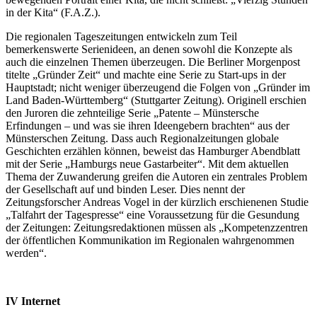
in der Kita“ (F.A.Z.).
Die regionalen Tageszeitungen entwickeln zum Teil
bemerkenswerte Serienideen, an denen sowohl die Konzepte als
auch die einzelnen Themen überzeugen. Die Berliner Morgenpost
titelte „Gründer Zeit“ und machte eine Serie zu Start-ups in der
Hauptstadt; nicht weniger überzeugend die Folgen von „Gründer im
Land Baden-Württemberg“ (Stuttgarter Zeitung). Originell erschien
den Juroren die zehnteilige Serie „Patente – Münstersche
Erfindungen – und was sie ihren Ideengebern brachten“ aus der
Münsterschen Zeitung. Dass auch Regionalzeitungen globale
Geschichten erzählen können, beweist das Hamburger Abendblatt
mit der Serie „Hamburgs neue Gastarbeiter“. Mit dem aktuellen
Thema der Zuwanderung greifen die Autoren ein zentrales Problem
der Gesellschaft auf und binden Leser. Dies nennt der
Zeitungsforscher Andreas Vogel in der kürzlich erschienenen Studie
„Talfahrt der Tagespresse“ eine Voraussetzung für die Gesundung
der Zeitungen: Zeitungsredaktionen müssen als „Kompetenzzentren
der öffentlichen Kommunikation im Regionalen wahrgenommen
werden“.
IV
Internet