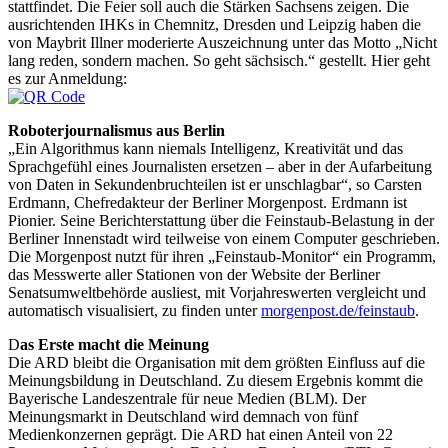
stattfindet. Die Feier soll auch die Stärken Sachsens zeigen. Die
ausrichtenden IHKs in Chemnitz, Dresden und Leipzig haben die
von Maybrit Illner moderierte Auszeichnung unter das Motto „Nicht
lang reden, sondern machen. So geht sächsisch.“ gestellt. Hier geht
es zur Anmeldung:
Roboterjournalismus aus Berlin
„Ein Algorithmus kann niemals Intelligenz, Kreativität und das
Sprachgefühl eines Journalisten ersetzen – aber in der Aufarbeitung
von Daten in Sekundenbruchteilen ist er unschlagbar“, so Carsten
Erdmann, Chefredakteur der Berliner Morgenpost. Erdmann ist
Pionier. Seine Berichterstattung über die Feinstaub-Belastung in der
Berliner Innenstadt wird teilweise von einem Computer geschrieben.
Die Morgenpost nutzt für ihren „Feinstaub-Monitor“ ein Programm,
das Messwerte aller Stationen von der Website der Berliner
Senatsumweltbehörde ausliest, mit Vorjahreswerten vergleicht und
automatisch visu­a­lisiert, zu finden unter
morgenpost.de/feinstaub
.
D
as Erste macht die Meinung
Die ARD bleibt die Organisation mit dem größten Einfluss auf die
Meinungsbildung in Deutschland. Zu diesem Ergebnis kommt die
Bayerische Landeszentrale für neue Medien (BLM). Der
Meinungsmarkt in Deutschland wird demnach von fünf
Medienkonzernen geprägt. Die ARD hat einen Anteil von 22