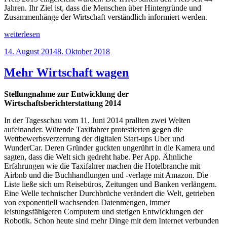
Jahren. Ihr Ziel ist, dass die Menschen über Hintergründe und
Zusammenhänge der Wirtschaft verständlich informiert werden.
„Das
weiterlesen
ganze
Veröffentlicht
14. August 2014
8. Oktober 2018
Bild
am
zeigen“
Mehr Wirtschaft wagen
Stellungnahme zur Entwicklung der
Wirtschaftsberichterstattung 2014
In der Tagesschau vom 11. Juni 2014 prallten zwei Welten
aufeinander. Wütende Taxifahrer pro­testierten gegen die
Wettbewerbsverzerrung der digitalen Start-ups Uber und
WunderCar. Deren Gründer guckten ungerührt in die Kamera und
sagten, dass die Welt sich gedreht habe. Per App. Ähnliche
Erfahrungen wie die Taxifahrer machen die Hotelbranche mit
Airbnb und die Buchhandlungen und -verlage mit Amazon. Die
Liste ließe sich um Reisebüros, Zeitungen und Banken verlängern.
Eine Welle technischer Durchbrüche verändert die Welt, getrieben
von exponentiell wachsenden Datenmengen, immer
leistungsfähigeren Computern und stetigen Entwicklungen der
Robotik. Schon heute sind mehr Dinge mit dem Internet verbunden