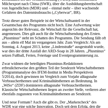
Milchexport nach China (SWR), über die Ausbildungsbereitschaft
von Jugendlichen (MDR) und – einmal mehr – über wachsende
Gefahren des Datenmissbrauchs („Cyberwar“, BR).
Trotz dieser guten Beispiele ist der Wirtschaftsanteil in der
Gesamtschau des Programms nicht hoch. Eine Aufwertung wäre
angesichts der Relevanz, die Wirtschaft für die Gesellschaft hat,
angemessen. Dies gilt auch für die Wirtschaftsendung des Ersten.
„Plus­minus“ steht im Schatten des Programms. Die Sendung fällt oft
aus – allein elf Mal im vergangenen Jahr. Zum Vergleich: Als am
Sonntag, 4. August 2013, keine „Lindenstraße“ ausgestrahlt wurde,
war dies der dritte Ausfall der ARD-Soap in 28 Jahren. „Plusminus“
setzen Fußball, Ferien, Feiertage und Eventprogrammierung zu.
Zwar widmen die beteiligten Plusminus-Redaktionen
erfreulicherweise den größten Teil der Sendezeit Wirtschafts­themen
(Programmanalyse des IFEM-Institut in Media Perspektiven
5/2014), doch gewinnen im Vergleich zum Vorjahr alltagsnahe
Verbraucherthemen und Kriminalitäts­themen an Bedeutung. In
„WiSo“ (ZDF) dominieren alltagsnahe Verbraucherthemen.
Klassische Wirtschaftsthemen liegen an zweiter Stelle, verlieren aber
ebenfalls zugunsten von Kriminalitätsthemen an Sendezeit.
Und neue Formate? Auch die gibt es. Der „Markencheck“ des
WDR war eine solche Innovation. Doch seit dem Erfolg, den die