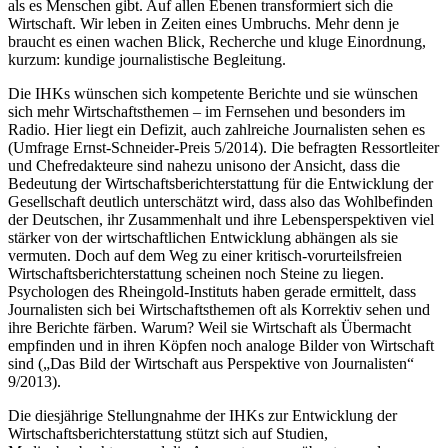
als es Menschen gibt. Auf allen Ebenen transformiert sich die
Wirtschaft. Wir leben in Zeiten eines Umbruchs. Mehr denn je
braucht es einen wachen Blick, Recherche und kluge Einordnung,
kurzum: kundige journalistische Begleitung.
Die IHKs wünschen sich kompetente Berichte und sie wünschen
sich mehr Wirtschaftsthemen – im Fernsehen und besonders im
Radio. Hier liegt ein Defizit, auch zahlreiche Journalisten sehen es
(Umfrage Ernst-Schneider-Preis 5/2014). Die befragten Ressortleiter
und Chefredakteure sind nahezu unisono der Ansicht, dass die
Bedeutung der Wirtschaftsberichterstattung für die Entwicklung der
Gesellschaft deutlich unterschätzt wird, dass also das Wohlbefinden
der Deutschen, ihr Zusammenhalt und ihre Lebensperspektiven viel
stärker von der wirtschaftlichen Entwicklung abhängen als sie
vermuten. Doch auf dem Weg zu einer kritisch-vorurteilsfreien
Wirtschaftsberichterstattung scheinen noch Steine zu liegen.
Psychologen des Rheingold-Instituts haben gerade ermittelt, dass
Journalisten sich bei Wirtschaftsthemen oft als Korrektiv sehen und
ihre Berichte färben. Warum? Weil sie Wirtschaft als Übermacht
empfinden und in ihren Köpfen noch analoge Bilder von Wirtschaft
sind („Das Bild der Wirtschaft aus Perspektive von Journalisten“
9/2013).
Die diesjährige Stellungnahme der IHKs zur Entwicklung der
Wirtschaftsberichterstattung stützt sich auf Studien,