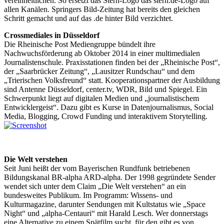
vereinheitlichen. So ersetzt das Stern-Logo das stern.de-Logo auf
allen Kanälen. Springers Bild-Zeitung hat bereits den gleichen
Schritt gemacht und auf das .de hinter Bild verzichtet.
Crossmediales in Düsseldorf
Die Rheinische Post Mediengruppe bündelt ihre
Nachwuchsförderung ab Oktober 2014 in einer multimedialen
Journalistenschule. Praxisstationen finden bei der „Rheinische Post“,
der „Saarbrücker Zeitung“, „Lausitzer Rundschau“ und dem
„Trierischen Volksfreund“ statt. Kooperationspartner der Ausbildung
sind Antenne Düsseldorf, center.tv, WDR, Bild und Spiegel. Ein
Schwerpunkt liegt auf digitalen Medien und „journalistischem
Entwicklergeist“. Dazu gibt es Kurse in Datenjournalismus, Social
Media, Blogging, Crowd Funding und interaktivem Story­telling.
Die Welt verstehen
Seit Juni heißt der vom Bayerischen Rundfunk betriebenen
Bildungskanal BR-alpha ARD-alpha. Der 1998 gegründete Sender
wendet sich unter dem Claim „Die Welt verstehen“ an ein
bundesweites Publikum. Im Programm: Wissens- und
Kulturmagazine, darunter Sendungen mit Kultstatus wie „Space
Night“ und „alpha-Centauri“ mit Harald Lesch. Wer donnerstags
eine Alternative zu einem Spätfilm sucht, für den gibt es von