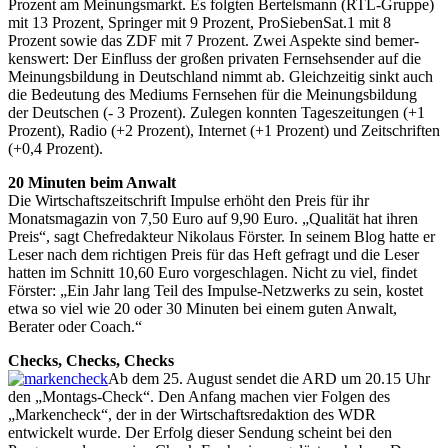
Prozent am Meinungsmarkt. Es folgten Bertelsmann (RTL-Gruppe)
mit 13 Prozent, Sprin­­ger mit 9 Prozent, ProSiebenSat.1 mit 8
Prozent sowie das ZDF mit 7 Prozent. Zwei Aspekte sind bemer­
kenswert: Der Einfluss der großen privaten Fernsehsen­der auf die
Meinungsbildung in Deutschland nimmt ab. Gleichzeitig sinkt auch
die Bedeutung des Mediums Fern­sehen für die Meinungsbildung
der Deutschen (- 3 Pro­zent). Zulegen konnten Tageszeitungen (+1
Prozent), Radio (+2 Prozent), Internet (+1 Prozent) und Zeit­schriften
(+0,4 Prozent).
20 Minuten beim Anwalt
Die Wirtschaftszeitschrift Impulse erhöht den Preis für ihr
Monatsmagazin von 7,50 Euro auf 9,90 Euro. „Qualität hat ihren
Preis“, sagt Chefredakteur Nikolaus Förster. In seinem Blog hatte er
Leser nach dem richtigen Preis für das Heft gefragt und die Leser
hatten im Schnitt 10,60 Euro vorgeschlagen. Nicht zu viel, findet
Förster: „Ein Jahr lang Teil des Impulse-Netzwerks zu sein, kostet
etwa so viel wie 20 oder 30 Minuten bei einem guten Anwalt,
Berater oder Coach.“
Checks, Checks, Checks
Ab dem 25. August sendet die ARD um 20.15 Uhr
den „Montags-Check“. Den Anfang machen vier Folgen des
„Markencheck“, der in der Wirtschaftsredaktion des WDR
entwickelt wurde. Der Erfolg dieser Sendung scheint bei den