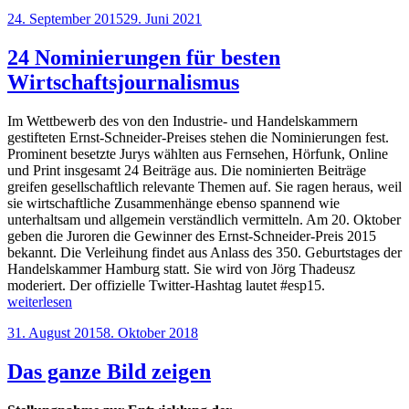
Veröffentlicht
24. September 2015
29. Juni 2021
am
24 Nominierungen für besten
Wirtschaftsjournalismus
Im Wettbewerb des von den Industrie- und Han­delskammern
gestifteten Ernst-Schneider-Preises stehen die Nomi­nierun­gen fest.
Prominent besetzte Jurys wählten aus Fernsehen, Hör­funk, Online
und Print insgesamt 24 Beiträge aus. Die nominierten Beiträge
greifen gesellschaftlich relevante Themen auf. Sie ragen heraus, weil
sie wirtschaftliche Zusammenhänge ebenso spannend wie
unterhaltsam und allgemein verständlich vermitteln. Am 20. Oktober
geben die Juroren die Gewinner des Ernst-Schneider-Preis 2015
bekannt. Die Verleihung findet aus Anlass des 350. Geburtstages der
Handelskammer Hamburg statt. Sie wird von Jörg Thadeusz
moderiert. Der offizielle Twitter-Hashtag lautet #esp15.
„24
weiterlesen
Nominierungen
Veröffentlicht
31. August 2015
8. Oktober 2018
für
am
besten
Wirtschaftsjournalismus“
Das ganze Bild zeigen