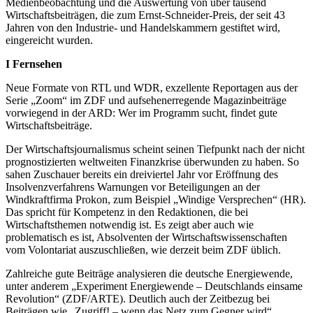
Medienbeobachtung und die Auswertung von über tausend
Wirtschaftsbeiträgen, die zum Ernst-Schneider-Preis, der seit 43
Jahren von den Industrie- und Handelskammern gestiftet wird,
eingereicht wurden.
I Fernsehen
Neue Formate von RTL und WDR, exzellente Reportagen aus der
Serie „Zoom“ im ZDF und aufsehenerregende Magazinbeiträge
vorwiegend in der ARD: Wer im Programm sucht, findet gute
Wirtschaftsbeiträge.
Der Wirtschaftsjournalismus scheint seinen Tiefpunkt nach der nicht
prognostizierten weltweiten Finanzkrise überwunden zu haben. So
sahen Zuschauer bereits ein dreiviertel Jahr vor Eröffnung des
Insolvenzverfahrens Warnungen vor Beteiligungen an der
Windkraftfirma Prokon, zum Beispiel „Windige Versprechen“ (HR).
Das spricht für Kompetenz in den Redaktionen, die bei
Wirtschaftsthemen notwendig ist. Es zeigt aber auch wie
problematisch es ist, Absolventen der Wirtschaftswissenschaften
vom Volontariat auszuschließen, wie derzeit beim ZDF üblich.
Zahlreiche gute Beiträge analysieren die deutsche Energiewende,
unter anderem „Experiment Energiewende – Deutschlands einsame
Revolution“ (ZDF/ARTE). Deutlich auch der Zeitbezug bei
Beiträgen wie „Zugriff! – wenn das Netz zum Gegner wird“