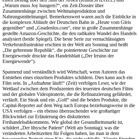
„Warum muss Joy hungern?“, ein Zeit-Dossier über
Zusammenhänge zwischen Weltmaisproduktion und
Nahrungsmittelmangel. Bemerkenswert waren auch die Einblicke in
die komplexen Abläufe der Deutschen Bahn in „Heute vom Gleis
gegenüber“ und „Gnadenlos.com“, eine in große Zusammenhänge
gestellte Amazon-Geschichte, die den radikalen Wandel des Handels
analysiert (beide Spiegel). Die beste Serie zur vernachlässigten
Verkehrsinfrastruktur erschien in der Welt am Sonntag und heißt
„Die gebremste Republik“, die pointierteste Geschichte zur
Energiewende druckte das Handelsblatt („Der Irrsinn der
Energiewende“).
Spannend und verständlich wird Wirtschaft, wenn Autoren das
Entstehen eines einzelnen Produktes schildern. Dies kann auch ein
Film sein. In „Aufnahme läuft!“ (Zeit) verfolgen Leser, wie der
Wettlauf zwischen dem Produzenten des teuersten deutschen Films
und der globalen Videopiraterie, die die Refinanzierung gefährdet,
verläuft. Ein Steak und ein „Golf“ sind die beiden Produkte, die
Capital-Reporter auf dem Weg nach Europa beziehungsweise in die
USA verfolgen – ein ebenso überraschender wie großartiger
Blickwinkel zur Erläuterung des diskutierten
Freihandelsabkommens. Wie global der Gesundheitsmarkt ist,
schildert „Der libysche Patient“ (Welt am Sonntag); was die
veränderten Arbeitszeiten für Folgen haben, las man in dem
bewegenden Portrait einer Kita, die nicht schließt: „Vierzig Stunden