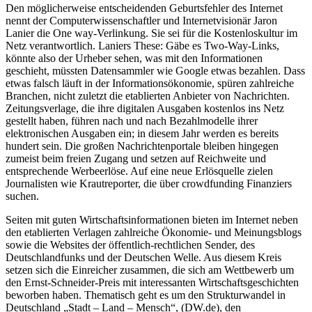
Den möglicherweise entscheidenden Geburtsfehler des Internet
nennt der Computerwissenschaftler und Internetvisionär Jaron
Lanier die One way-Verlinkung. Sie sei für die Kostenloskultur im
Netz verantwortlich. Laniers These: Gäbe es Two-Way-Links,
könnte also der Urheber sehen, was mit den Informationen
geschieht, müssten Datensammler wie Google etwas bezahlen. Dass
etwas falsch läuft in der Informationsökonomie, spüren zahlreiche
Branchen, nicht zuletzt die etablierten Anbieter von Nachrichten.
Zeitungsverlage, die ihre digitalen Ausgaben kostenlos ins Netz
gestellt haben, führen nach und nach Bezahlmodelle ihrer
elektronischen Ausgaben ein; in diesem Jahr werden es bereits
hundert sein. Die großen Nachrichtenportale bleiben hingegen
zumeist beim freien Zugang und setzen auf Reichweite und
entsprechende Werbeerlöse. Auf eine neue Erlösquelle zielen
Journalisten wie Krautreporter, die über crowdfunding Finanziers
suchen.
Seiten mit guten Wirtschaftsinformationen bieten im Internet neben
den etablierten Verlagen zahlreiche Ökonomie- und Meinungsblogs
sowie die Websites der öffentlich-rechtlichen Sender, des
Deutschlandfunks und der Deutschen Welle. Aus diesem Kreis
setzen sich die Einreicher zusammen, die sich am Wettbewerb um
den Ernst-Schneider-Preis mit interessanten Wirtschaftsgeschichten
beworben haben. Thematisch geht es um den Strukturwandel in
Deutschland „Stadt – Land – Mensch“, (DW.de), den