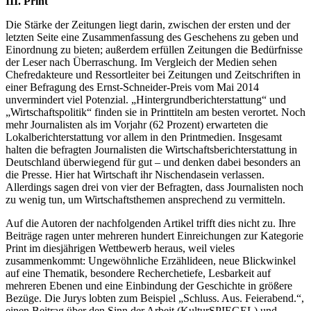
III. Print
Die Stärke der Zeitungen liegt darin, zwischen der ersten und der
letzten Seite eine Zusammenfassung des Geschehens zu geben und
Einordnung zu bieten; außerdem erfüllen Zeitungen die Bedürfnisse
der Leser nach Überraschung. Im Vergleich der Medien sehen
Chefredakteure und Ressortleiter bei Zeitungen und Zeitschriften in
einer Befragung des Ernst-Schneider-Preis vom Mai 2014
unvermindert viel Potenzial. „Hintergrundberichterstattung“ und
„Wirtschaftspolitik“ finden sie in Printtiteln am besten verortet. Noch
mehr Journalisten als im Vorjahr (62 Prozent) erwarteten die
Lokalberichterstattung vor allem in den Printmedien. Insgesamt
halten die befragten Journalisten die Wirtschaftsberichterstattung in
Deutschland überwiegend für gut – und denken dabei besonders an
die Presse. Hier hat Wirtschaft ihr Nischendasein verlassen.
Allerdings sagen drei von vier der Befragten, dass Journalisten noch
zu wenig tun, um Wirtschaftsthemen ansprechend zu vermitteln.
Auf die Autoren der nachfolgenden Artikel trifft dies nicht zu. Ihre
Beiträge ragen unter mehreren hundert Einreichungen zur Kategorie
Print im diesjährigen Wettbewerb heraus, weil vieles
zusammenkommt: Ungewöhnliche Erzählideen, neue Blickwinkel
auf eine Thematik, besondere Recherchetiefe, Lesbarkeit auf
mehreren Ebenen und eine Einbindung der Geschichte in größere
Bezüge. Die Jurys lobten zum Beispiel „Schluss. Aus. Feierabend.“,
einen Beitrag über den Sinn der Arbeit (KulturSPIEGEL) und