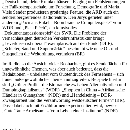
„Deutschland, deine Krankenhäuser“. Es ging um Fehlsteuerungen
der Fallkostenpauschale, um Forschung, Demografie und Markt.
Viele Sender produzieren großartige Feature, die ARD auch ein
senderübergreifendes Radiofeature. Den Jurys gefielen unter
anderem „Pacmans Enkel – Boombranche Computerspiele“ vom
WDR und „Pieta Piëch“, ein kunstvolles
„Dokumentarpassionsspiel“ des SWR. Die Probleme der
vernachlässigten deutschen Verkehrsinfrastruktur bringt
„Leverkusen ist überall“ exemplarisch auf den Punkt (DLF).
„Schiefer, Sand und Supermärkte“ beschreibt wie neue Öl- und
Gasquellen die Weltordnung verändern (BR).
Im Radio, so die Ansicht vieler Beobachter, gibt es Sendeflächen für
ungewöhnliche Themen, was aber auch bedeutet, dass die
Redaktionen – unbelastet vom Quotendruck des Fernsehens – sich
trauen außergewöhnliche Themen aufzugreifen. Beispiele hierfür
sind „Grüner Profit – die Biobranche zwischen Alternativrollen und
Dumping­kapita­lis­mus“ (WDR), „Shoppen in China – Afrikanische
Händler in Guangzhou“ (NDR) und „Handelseinig – DDR-
Zwangsarbeit und die Verantwortung westdeutscher Firmen“ (BR).
Dass dabei auch mit Erzählformen experimentiert wird, bewies
„Gute Tante Arbeitsamt – Vom Leben einer Institution“ (NDR).