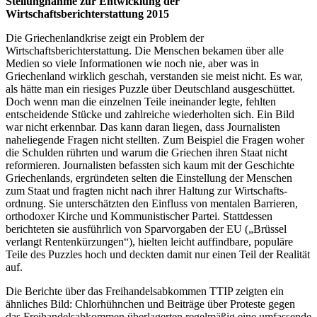
Stellungnahme zur Entwicklung der
Wirtschaftsberichterstattung 2015
Die Griechenlandkrise zeigt ein Problem der
Wirtschaftsberichterstattung. Die Menschen bekamen über alle
Medien so viele Informationen wie noch nie, aber was in
Griechenland wirklich geschah, verstanden sie meist nicht. Es war,
als hätte man ein riesiges Puzzle über Deutschland ausgeschüttet.
Doch wenn man die einzelnen Teile ineinander legte, fehlten
entscheidende Stücke und zahlreiche wiederholten sich. Ein Bild
war nicht erkennbar. Das kann daran liegen, dass Journalisten
naheliegende Fragen nicht stellten. Zum Beispiel die Fragen woher
die Schulden rührten und warum die Griechen ihren Staat nicht
reformieren. Journalisten befassten sich kaum mit der Geschichte
Griechenlands, ergründeten selten die Einstellung der Menschen
zum Staat und fragten nicht nach ihrer Haltung zur Wirtschafts­
ordnung. Sie unterschätzten den Einfluss von mentalen Barrieren,
orthodoxer Kirche und Kommunistischer Partei. Stattdessen
berichteten sie ausführlich von Sparvorgaben der EU („Brüssel
verlangt Rentenkürzungen“), hielten leicht auffindbare, populäre
Teile des Puzzles hoch und deckten damit nur einen Teil der Realität
auf.
Die Berichte über das Freihandelsabkommen TTIP zeigten ein
ähnliches Bild: Chlorhühnchen und Beiträge über Proteste gegen
das Freihandelsabkommen überlagerten regelmäßig eine umfassende