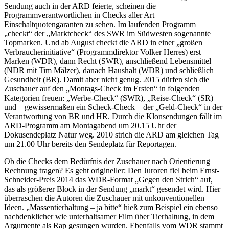
Sendung auch in der ARD feierte, scheinen die
Programmverantwortlichen in Checks aller Art
Einschaltquotengaranten zu sehen. Im laufenden Programm
„checkt“ der „Marktcheck“ des SWR im Südwesten sogenannte
Topmarken. Und ab August checkt die ARD in einer „großen
Verbraucherinitiative“ (Programmdirektor Volker Herres) erst
Marken (WDR), dann Recht (SWR), anschließend Lebensmittel
(NDR mit Tim Mälzer), danach Haushalt (WDR) und schließlich
Gesundheit (BR). Damit aber nicht genug. 2015 dürfen sich die
Zuschauer auf den „Montags-Check im Ersten“ in folgenden
Kategorien freuen: „Werbe-Check“ (SWR), „Reise-Check“ (SR)
und – gewissermaßen ein Scheck-Check – der „Geld-Check“ in der
Verantwortung von BR und HR. Durch die Klonsendungen fällt im
ARD-Programm am Montagabend um 20.15 Uhr der
Dokusendeplatz Natur weg. 2010 strich die ARD am gleichen Tag
um 21.00 Uhr bereits den Sendeplatz für Reportagen.
Ob die Checks dem Bedürfnis der Zuschauer nach Orientierung
Rechnung tragen? Es geht origineller: Den Juroren fiel beim Ernst-
Schneider-Preis 2014 das WDR-Format „Gegen den Strich“ auf,
das als größerer Block in der Sendung „markt“ gesendet wird. Hier
überraschen die Autoren die Zuschauer mit unkonventionellen
Ideen. „Massentierhaltung – ja bitte“ hieß zum Beispiel ein ebenso
nachdenklicher wie unterhaltsamer Film über Tierhaltung, in dem
Argumente als Rap gesungen wurden. Ebenfalls vom WDR stammt