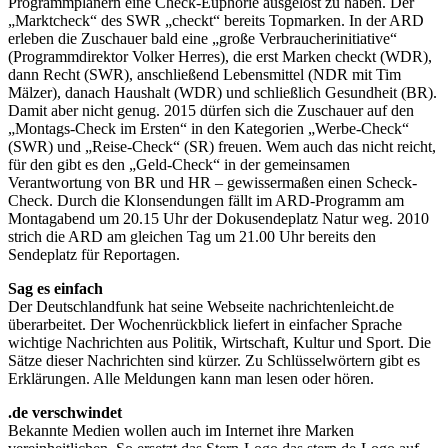
Programmplanern eine Check-Euphorie ausgelöst zu haben. Der
„Marktcheck“ des SWR „checkt“ bereits Topmarken. In der ARD
erleben die Zuschauer bald eine „große Verbraucherinitiative“
(Programmdirektor Volker Herres), die erst Marken checkt (WDR),
dann Recht (SWR), anschließend Lebensmittel (NDR mit Tim
Mälzer), danach Haushalt (WDR) und schließlich Gesundheit (BR).
Damit aber nicht genug. 2015 dürfen sich die Zuschauer auf den
„Montags-Check im Ersten“ in den Kategorien „Werbe-Check“
(SWR) und „Reise-Check“ (SR) freuen. Wem auch das nicht reicht,
für den gibt es den „Geld-Check“ in der gemeinsamen
Verantwortung von BR und HR – gewissermaßen einen Scheck-
Check. Durch die Klonsendungen fällt im ARD-Programm am
Montagabend um 20.15 Uhr der Dokusendeplatz Natur weg. 2010
strich die ARD am gleichen Tag um 21.00 Uhr bereits den
Sendeplatz für Reportagen.
Sag es einfach
Der Deutschlandfunk hat seine Webseite nachrichtenleicht.de
überarbeitet. Der Wochenrückblick liefert in einfacher Sprache
wichtige Nachrichten aus Politik, Wirtschaft, Kultur und Sport. Die
Sätze dieser Nachrichten sind kürzer. Zu Schlüsselwörtern gibt es
Erklärungen. Alle Meldungen kann man lesen oder hören.
.de verschwindet
Bekannte Medien wollen auch im Internet ihre Marken