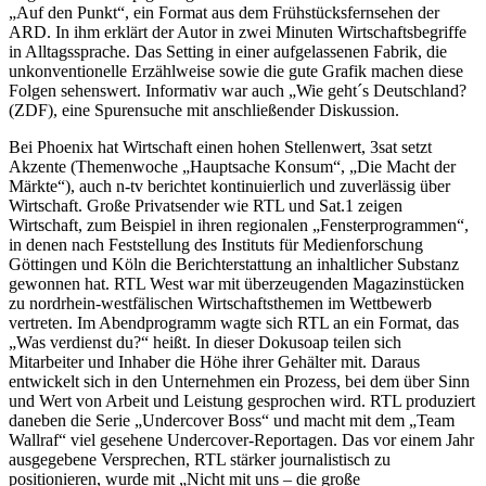
„Auf den Punkt“, ein Format aus dem Frühstücksfernsehen der
ARD. In ihm erklärt der Autor in zwei Minuten Wirtschaftsbegriffe
in Alltagssprache. Das Setting in einer aufgelassenen Fabrik, die
unkonventionelle Erzählweise sowie die gute Grafik machen diese
Folgen sehenswert. Informativ war auch „Wie geht´s Deutschland?
(ZDF), eine Spurensuche mit anschließender Diskussion.
Bei Phoenix hat Wirtschaft einen hohen Stellenwert, 3sat setzt
Akzente (Themenwoche „Hauptsache Konsum“, „Die Macht der
Märkte“), auch n-tv berichtet kontinuierlich und zuverlässig über
Wirtschaft. Große Privatsender wie RTL und Sat.1 zeigen
Wirtschaft, zum Beispiel in ihren regionalen „Fensterprogrammen“,
in denen nach Feststellung des Instituts für Medienforschung
Göttingen und Köln die Berichterstattung an inhaltlicher Substanz
gewonnen hat. RTL West war mit überzeugenden Magazinstücken
zu nordrhein-westfälischen Wirtschaftsthemen im Wettbewerb
vertreten. Im Abendprogramm wagte sich RTL an ein Format, das
„Was verdienst du?“ heißt. In dieser Dokusoap teilen sich
Mitarbeiter und Inhaber die Höhe ihrer Gehälter mit. Daraus
entwickelt sich in den Unternehmen ein Prozess, bei dem über Sinn
und Wert von Arbeit und Leistung gesprochen wird. RTL produziert
daneben die Serie „Undercover Boss“ und macht mit dem „Team
Wallraf“ viel gesehene Undercover-Reportagen. Das vor einem Jahr
ausgegebene Versprechen, RTL stärker journalistisch zu
positionieren, wurde mit „Nicht mit uns – die große