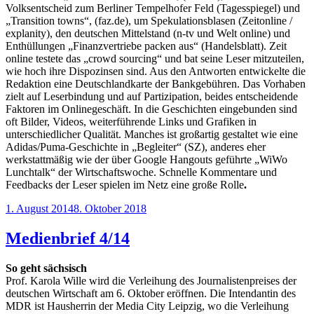
Volksentscheid zum Berliner Tempelhofer Feld (Tagesspiegel) und
„Transition towns“, (faz.de), um Spekulationsblasen (Zeitonline /
explanity), den deutschen Mittelstand (n-tv und Welt online) und
Enthüllungen „Finanzvertriebe packen aus“ (Handelsblatt). Zeit
online testete das „crowd sourcing“ und bat seine Leser mitzuteilen,
wie hoch ihre Dispozinsen sind. Aus den Antworten entwickelte die
Redaktion eine Deutschlandkarte der Bankgebühren. Das Vorhaben
zielt auf Leserbindung und auf Partizipation, beides entscheidende
Faktoren im Onlinegeschäft. In die Geschichten eingebunden sind
oft Bilder, Videos, weiterführende Links und Grafiken in
unterschiedlicher Qualität. Manches ist großartig gestaltet wie eine
Adidas/Puma-Geschichte in „Begleiter“ (SZ), anderes eher
werkstattmäßig wie der über Google Hangouts geführte „WiWo
Lunchtalk“ der Wirtschaftswoche. Schnelle Kommentare und
Feedbacks der Leser spielen im Netz eine große Rolle
.
Veröffentlicht
1. August 2014
8. Oktober 2018
am
Medienbrief 4/14
So geht sächsisch
Prof. Karola Wille wird die Verleihung des Journalistenpreises der
deutschen Wirtschaft am 6. Oktober eröffnen. Die Intendantin des
MDR ist Hausherrin der Media City Leipzig, wo die Verleihung