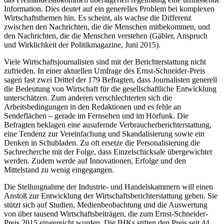
Information. Dies deutet auf ein generelles Problem bei komplexen
Wirtschafts­themen hin. Es scheint, als wachse die Differenz
zwischen den Nachrichten, die die Menschen mitbekommen, und
den Nachrichten, die die Menschen verstehen (Gäbler, Anspruch
und Wirklichkeit der Politikmagazine, Juni 2015).
Viele Wirtschaftsjournalisten sind mit der Bericht­erstattung nicht
zufrieden. In einer aktuellen Umfrage des Ernst-Schneider-Preis
sagen fast zwei Drittel der 179 Befragten, dass Journalisten generell
die Bedeutung von Wirtschaft für die gesellschaftliche Entwicklung
unterschätzen. Zum anderen verschlechterten sich die
Arbeitsbedingungen in den Redaktionen und es fehle an
Sendeflächen – gerade im Fernsehen und im Hörfunk. Die
Befragten beklagen eine ausufernde Verbraucherberichter­stattung,
eine Tendenz zur Vereinfachung und Skandalisie­rung sowie ein
Denken in Schubladen. Zu oft ersetze die Personalisierung die
Sachrecherche mit der Folge, dass Einzel­schicksale übergewichtet
werden. Zudem werde auf Innovationen, Erfolge und den
Mittelstand zu wenig eingegangen.
Die Stellungnahme der Industrie- und Handelskammern will einen
Anstoß zur Entwicklung der Wirtschaftsbericht­erstattung geben. Sie
stützt sich auf Studien, Medienbeobachtung und die Auswertung
von über tausend Wirtschaftsbeiträgen, die zum Ernst-Schneider-
Preis 2015 eingereicht wurden. Die IHKs stiften den Preis seit 44