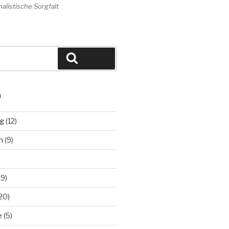
alistische Sorgfalt
Suchen
N
ng
(12)
n
(9)
19)
20)
e
(5)