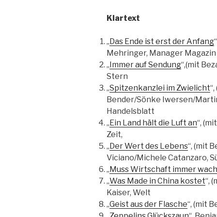
Klartext
„
Das Ende ist erst der Anfang
Mehringer, Manager Magazin
„
Immer auf Sendung
“,(mit Be
Stern
„
Spitzenkanzlei im Zwielicht
“
Bender/Sönke Iwersen/Marti
Handelsblatt
„
Ein Land hält die Luft an
“, (m
Zeit,
„
Der Wert des Lebens
“, (mit 
Viciano/Michele Catanzaro, 
„
Muss Wirtschaft immer wac
„
Was Made in China kostet
“, 
Kaiser, Welt
„
Geist aus der Flasche
“, (mit 
„
Zeppelins Glückszaun
“, Benj