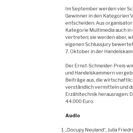
Im September werden vier Sch
Gewinner in den Kategorien Vi
entscheiden. Aus organisator
Kategorie Multimedia auch in d
vertreten; sie werden aber, wi
eigenen Schlussjury bewertet
7. Oktober in der Handelskam
Der Ernst-Schneider-Preis wird
und Handelskammern vergeben.
Beiträge aus, die wirtschaft
verständlich vermitteln und 
Erzähltechnik herausragen. 
44.000 Euro.
Audio
„Docupy Neuland“, Julia Fried