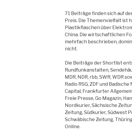
71 Beiträge finden sich auf de
Preis. Die Themenvielfalt ist
Plastikflaschen über Elektrom
China. Die wirtschaftlichen 
mehrfach beschrieben, domin
nicht.
Die Beiträge der Shortlist e
Rundfunkanstalten, Sendehäus
MDR, NDR, rbb, SWR, WDR sowi
Radio RSG, ZDF und Badische 
Capital, Frankfurter Allgemei
Freie Presse, Go Magazin, Ha
Nordkurier, Sächsische Zeitun
Zeitung, Südkurier, Südwest 
Schwäbische Zeitung, Thüringi
Online.