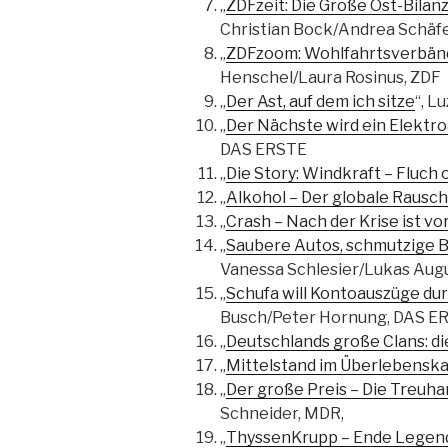
„
ZDFzeit: Die Große Ost-Bilanz
Christian Bock/Andrea Schäfe
„
ZDFzoom: Wohlfahrtsverbänd
Henschel/Laura Rosinus, ZDF
„
Der Ast, auf dem ich sitze
“, L
„
Der Nächste wird ein Elektro
DAS ERSTE
„
Die Story: Windkraft – Fluch
„
Alkohol – Der globale Rausch
„
Crash – Nach der Krise ist vor
„
Saubere Autos, schmutzige B
Vanessa Schlesier/Lukas Augu
„
Schufa will Kontoauszüge du
Busch/Peter Hornung, DAS E
„
Deutschlands große Clans: d
„
Mittelstand im Überlebensk
„
Der große Preis – Die Treuha
Schneider, MDR,
„
ThyssenKrupp – Ende Legen