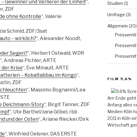
 – Gewinner und Verlierer der Einheit
“,
Studien
(1)
r, ZDF
Umfrage
(3)
e ohne Kontrolle
“, Valerie
Allgemein
(20)
uzia Schmid, ZDF/3sat
Pressemitt
auto – wirklich?
“, Alexander Noodt,
Pressemitt
 oder Segen?
“, Herbert Ostwald, WDR
Pressemitt
“, Andreas Pichler, ARTE
 der Krise
“, Eve Minault, ARTE
atterien – Kobaltabbau im Kongo
“,
FILM 9,6%
stin, ZDF
rchleuchten
“, Massimo Bognanni/Lea
RSTE
Am Ende geht 
ie Deichmann-Story
“, Birgit Tanner, ZDF
Anfang alles v
Medien Köln ha
ampf
“, Ute Barthel/Jana Göbel, rbb
2011 in Köln e
nd und der Osten
“, Ariane Riecker/Dirk
Wirtschaft gem
de
“, Winfried Oelsner, DAS ERSTE