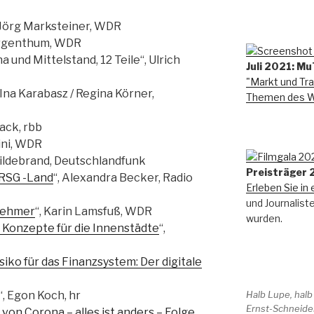
d/Jörg Marksteiner, WDR
ergenthum, WDR
und Mittelstand, 12 Teile“, Ulrich
Juli 2021: Mu
"Markt und Tra
/Ina Karabasz / Regina Körner,
Themen des Wi
ack, rbb
tini, WDR
Hildebrand, Deutschlandfunk
Preisträger
RSG -Land
“, Alexandra Becker, Radio
Erleben Sie in 
und Journalist
nehmer
“, Karin Lamsfuß, WDR
wurden.
 Konzepte für die Innenstädte
“,
iko für das Finanzsystem: Der digitale
Halb Lupe, halb
“, Egon Koch, hr
Ernst-Schneider
 von Corona – alles ist anders – Folge