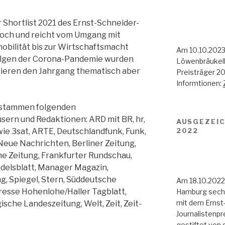
r Shortlist 2021 des Ernst-Schneider-
 hoch und reicht vom Umgang mit
obilität bis zur Wirtschaftsmacht
Am 10.10.2023
Folgen der Corona-Pandemie wurden
Löwenbräukell
ieren den Jahrgang thematisch aber
Preisträger 2
Informtionen:
ntstammen folgenden
ern und Redaktionen: ARD mit BR, hr,
AUSGEZEIC
2022
e 3sat, ARTE, Deutschlandfunk, Funk,
Neue Nachrichten, Berliner Zeitung,
ne Zeitung, Frankfurter Rundschau,
ndelsblatt, Manager Magazin,
g, Spiegel, Stern, Süddeutsche
Am 18.10.2022
Presse Hohenlohe/Haller Tagblatt,
Hamburg sechs 
mit dem Ernst-
sche Landeszeitung, Welt, Zeit, Zeit-
Journalistenpr
gestiftet von 