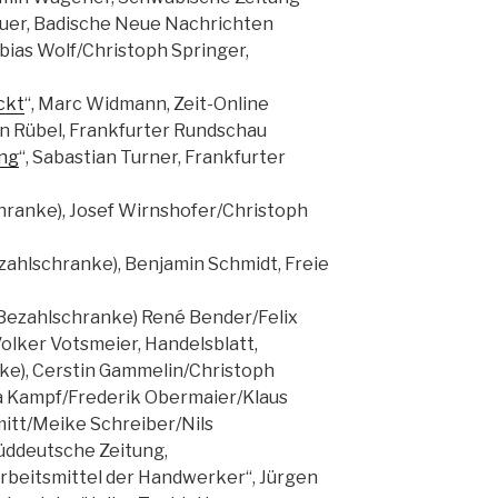
uer, Badische Neue Nachrichten
obias Wolf/Christoph Springer,
ckt
“, Marc Widmann, Zeit-Online
Jan Rübel, Frankfurter Rundschau
ng
“, Sabastian Turner, Frankfurter
chranke), Josef Wirnshofer/Christoph
Bezahlschranke), Benjamin Schmidt, Freie
t Bezahlschranke) René Bender/Felix
lker Votsmeier, Handelsblatt,
nke), Cerstin Gammelin/Christoph
a Kampf/Frederik Obermaier/Klaus
mitt/Meike Schreiber/Nils
üddeutsche Zeitung,
Arbeitsmittel der Handwerker“, Jürgen