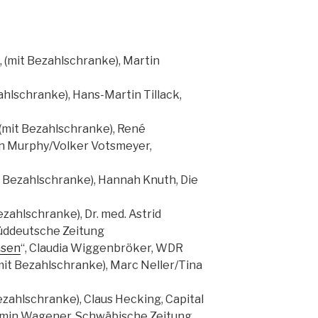
“, (mit Bezahlschranke), Martin
zahlschranke), Hans-Martin Tillack,
, (mit Bezahlschranke), René
n Murphy/Volker Votsmeyer,
it Bezahlschranke), Hannah Knuth, Die
Bezahlschranke), Dr. med. Astrid
Süddeutsche Zeitung
hsen
“, Claudia Wiggenbröker, WDR
(mit Bezahlschranke), Marc Neller/Tina
Bezahlschranke), Claus Hecking, Capital
amin Wagener, Schwäbische Zeitung