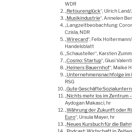
WDR
„
Retourenglück
“, Ulrich Lan
„
Musikindustrie
“, Annelen B
„Langzeitbeobachtung: Corona 
Czisla, NDR
„
Wirecard
“, Felix Holtermann
Handelsblatt
„Schausteller“, Karsten Zumm
„
Cosmo: Startup
“, Giusi Valen
„
Heiners Bauernhof
“, Maike 
„
Unternehmensnachfolge im 
RSG
„
Gute Geschäfte:Sozialunter
„
Nichts mehr los im Zentrum –
Aydogan Makasci, hr
„
Währung der Zukunft oder Ris
Euro
“, Ursula Mayer, hr
„
Neues Kursbuch für die Bahn
„
Podcast: Wirtschaft in Zeiten