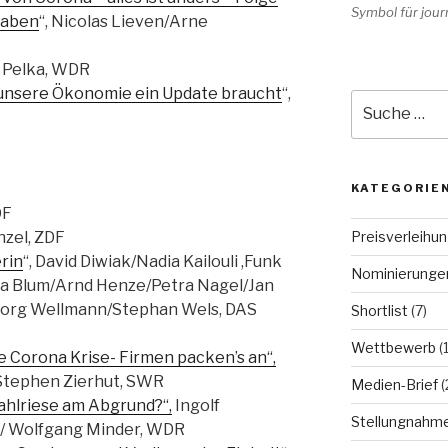
Symbol für journ
haben
“, Nicolas Lieven/Arne
k Pelka, WDR
 unsere Ökonomie ein Update braucht
“,
Suche
nach:
KATEGORIE
DF
Preisverleihu
zel, ZDF
rin
“, David Diwiak/Nadia Kailouli ,Funk
Nominierunge
tra Blum/Arnd Henze/Petra Nagel/Jan
org Wellmann/Stephan Wels, DAS
Shortlist
(7)
Wettbewerb
(
Corona Krise- Firmen packen’s an“,
/Stephen Zierhut, SWR
Medien-Brief
(
ahlriese am Abgrund?“,
Ingolf
Stellungnahm
/ Wolfgang Minder, WDR