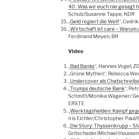
40 : Was wir euch nie gesagt 
Schulz/Susanne Tappe, NDR
„
Geld regiert die Welt
“, Cedri
„
Wirtschaft ist care – Warum
Ferdinand Meyen, BR
Video
„
Bad Banks
“, Hannes Vogel, Z
„Grüne Mythen“, Rebecca Wen
„
Undercover als Chatschreibe
„
Trumps deutsche Bank
“, Pe
Schmitt/Monika Wagener/ Ge
ERSTE
„
Werktagshelden: Kampf gege 
Iris Eichler/Christopher Paul
„
Die Story: Thyssenkrupp – St
Gritscheder/Michael Heussen