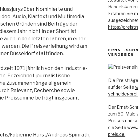
Handelskammer
lussjurys über Nominierte und
Erfahren Sie m
deo, Audio, Klartext und Multimedia
ausgezeichnet
ischen Gründen sind Beiträge der
https://preist
iesem Jahr nicht in der Shortlist
e auch in den letzten Jahren, in einer
 werden. Die Preisverleihung wird am
ERNST-SCHN
mer Düsseldorf stattfinden.
VERGEBEN
 seit 1971 jährlich von den Industrie-
 Er zeichnet journalistische
Die Preisträge
liche Zusammenhänge allgemein
auf der Seite
w
durch Relevanz, Recherche sowie
schneider-prei
Die Preissumme beträgt insgesamt
Der Ernst-Sch
zum 50. Male v
Preises und s
die Seite
www.j
preis.de.
richs/Fabienne Hurst/Andreas Spinrath,