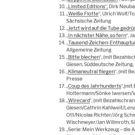
„
Limited Editions“,
Dirk Neuba
„
Weiße Flotte
“, Ulrich Wolf/T
Sächsische Zeitung
„
Jetzt wird auf die Tube gedrü
„
In nächster Nähe, so fern
“, 
„
Tausend-Zeichen-Enthauptu
Allgemeine Zeitung
„
Bitte blechen
“, (mit Bezahls
Giesen, Süddeutsche Zeitung,
„
Klimaneutral fliegen
“, (mit 
Presse
„
Coup des Jahrhunderts
“,(mi
Holtermann/Sönke Iwersen/Vo
„
Wirecard
“, (mit Bezahlschra
Giesen/Cathrin Kahlweit/Len
Ott/Nicolas Richter/Jörg Sch
Wischmeyer/Jan Willmroth, S
„Serie: Mein Werkzeug – die 