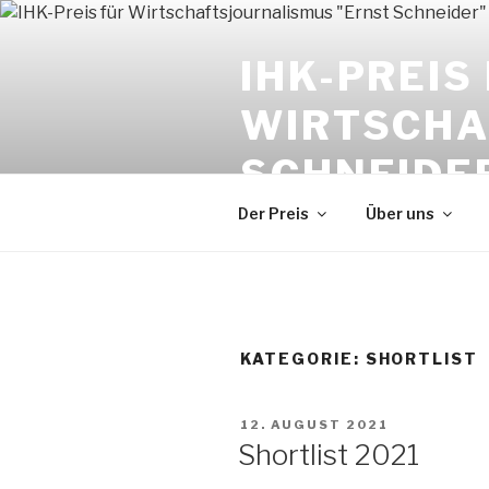
Zum
Inhalt
IHK-PREIS
springen
WIRTSCHA
SCHNEIDE
Der Preis
Über uns
KATEGORIE:
SHORTLIST
VERÖFFENTLICHT
12. AUGUST 2021
AM
Shortlist 2021