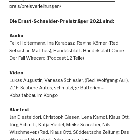
preis/preisverleihungen/
Die Ernst-Schneider-Preisträger 2021 sind:
Audio
Felix Holtermann, Ina Karabasz, Regina Körner, (Red
Sebastian Matthes), Handelsblatt: Handelsblatt Crime –
Der Fall Wirecard (Podcast 12 Teile)
Video
Lukas Augustin, Vanessa Schlesier, (Red. Wolfgang Aull),
ZDF: Saubere Autos, schmutzige Batterien –
Kobaltabbau im Kongo
Klartext
Jan Diesteldorf, Christoph Giesen, Lena Kampf, Klaus Ott,
Jörg Schmitt, Katja Riedel, Meike Schreiber, Nils
Wischmeyer, (Red. Klaus Ott), Süddeutsche Zeitung: Das
Wirecard-Protokoll: Zehn Tage im Juni