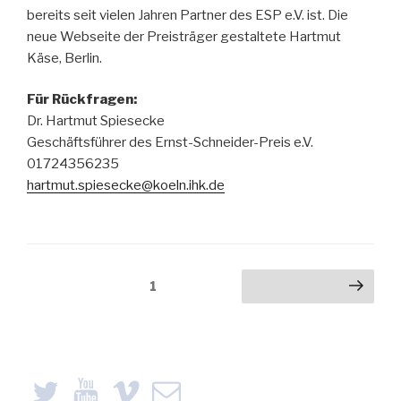
bereits seit vielen Jahren Partner des ESP e.V. ist. Die
neue Webseite der Preisträger gestaltete Hartmut
Käse, Berlin.
Für Rückfragen:
Dr. Hartmut Spiesecke
Geschäftsführer des Ernst-Schneider-Preis e.V.
01724356235
hartmut.spiesecke@koeln.ihk.de
Beitragsnavigation
Seite
1
Nächste Seite