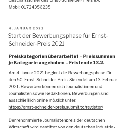
Geschäftsführer des Ernst-Schneider-Preis e.V.
Mobil: 01724356235
VERÖFFENTLICHT
4. JANUAR 2021
AM
Start der Bewerbungsphase für Ernst-
Schneider-Preis 2021
Preiskategorien überarbeitet – Preissummen
je Kategorie angehoben – Fristende 13.2.
Am 4. Januar 2021 beginnt die Bewerbungsphase für
den 50. Ernst-Schneider-Preis. Sie endet am 13. Februar
2021. Bewerben können sich Journalistinnen und
Journalisten sowie Redaktionen. Bewerbungen sind
ausschließlich online möglich unter:
https://ernst-schneider-preis.submit.to/register/
Der renommierte Journalistenpreis der deutschen
Wirtschaft wird gestiftet von den deutschen Industrie-