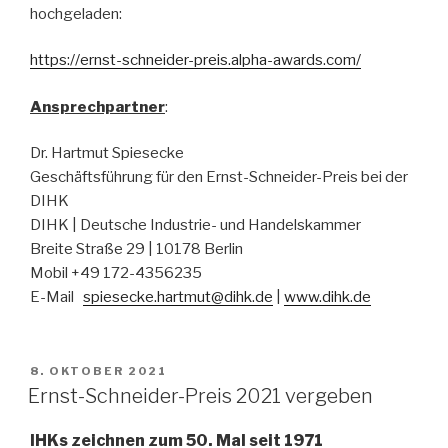
hochgeladen:
https://ernst-schneider-preis.alpha-awards.com/
Ansprechpartner
:
Dr. Hartmut Spiesecke
Geschäftsführung für den Ernst-Schneider-Preis bei der
DIHK
DIHK | Deutsche Industrie- und Handelskammer
Breite Straße 29 | 10178 Berlin
Mobil +49 172-4356235
E-Mail
spiesecke.hartmut@dihk.de
|
www.dihk.de
VERÖFFENTLICHT
8. OKTOBER 2021
AM
Ernst-Schneider-Preis 2021 vergeben
IHKs zeichnen zum 50. Mal seit 1971