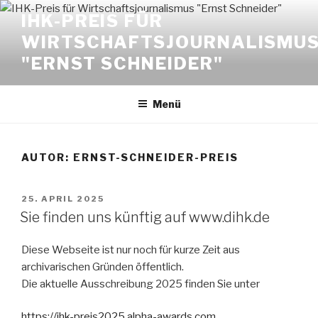
Zum
IHK-PREIS FÜR
Inhalt
WIRTSCHAFTSJOURNALISMU
springen
"ERNST SCHNEIDER"
Menü
AUTOR:
ERNST-SCHNEIDER-PREIS
VERÖFFENTLICHT
25. APRIL 2025
AM
Sie finden uns künftig auf www.dihk.de
Diese Webseite ist nur noch für kurze Zeit aus
archivarischen Gründen öffentlich.
Die aktuelle Ausschreibung 2025 finden Sie unter
https://ihk-preis2025.alpha-awards.com