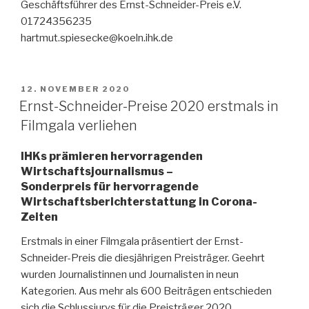
Geschäftsführer des Ernst-Schneider-Preis e.V.
01724356235
hartmut.spiesecke@koeln.ihk.de
VERÖFFENTLICHT
12. NOVEMBER 2020
AM
Ernst-Schneider-Preise 2020 erstmals in
Filmgala verliehen
I
HKs prämieren hervorragenden
Wirtschaftsjournalismus –
Sonderpreis für hervorragende
Wirtschaftsberichterstattung in Corona-
Zeiten
Erstmals in einer Filmgala präsentiert der Ernst-
Schneider-Preis die diesjährigen Preisträger. Geehrt
wurden Journalistinnen und Journalisten in neun
Kategorien. Aus mehr als 600 Beiträgen entschieden
sich die Schlussjurys für die Preisträger 2020.