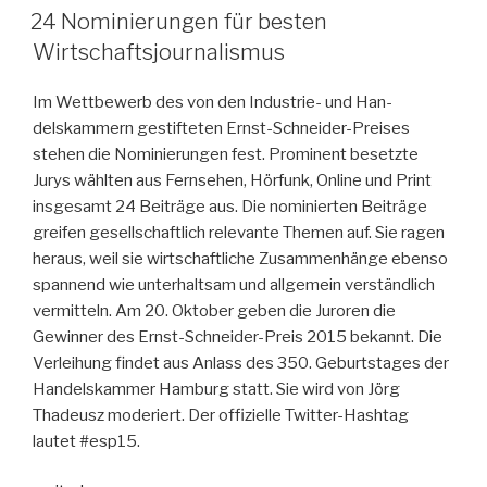
AM
24 Nominierungen für besten
Wirtschaftsjournalismus
Im Wettbewerb des von den Industrie- und Han­
delskammern gestifteten Ernst-Schneider-Preises
stehen die Nomi­nierun­gen fest. Prominent besetzte
Jurys wählten aus Fernsehen, Hör­funk, Online und Print
insgesamt 24 Beiträge aus. Die nominierten Beiträge
greifen gesellschaftlich relevante Themen auf. Sie ragen
heraus, weil sie wirtschaftliche Zusammenhänge ebenso
spannend wie unterhaltsam und allgemein verständlich
vermitteln. Am 20. Oktober geben die Juroren die
Gewinner des Ernst-Schneider-Preis 2015 bekannt. Die
Verleihung findet aus Anlass des 350. Geburtstages der
Handelskammer Hamburg statt. Sie wird von Jörg
Thadeusz moderiert. Der offizielle Twitter-Hashtag
lautet #esp15.