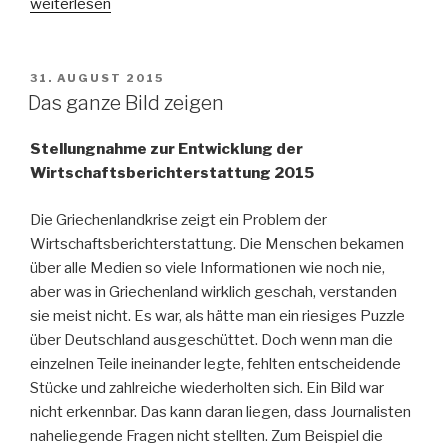
„24
weiterlesen
Nominierungen
für
besten
VERÖFFENTLICHT
31. AUGUST 2015
AM
Wirtschaftsjournalismus“
Das ganze Bild zeigen
Stellungnahme zur Entwicklung der
Wirtschaftsberichterstattung 2015
Die Griechenlandkrise zeigt ein Problem der
Wirtschaftsberichterstattung. Die Menschen bekamen
über alle Medien so viele Informationen wie noch nie,
aber was in Griechenland wirklich geschah, verstanden
sie meist nicht. Es war, als hätte man ein riesiges Puzzle
über Deutschland ausgeschüttet. Doch wenn man die
einzelnen Teile ineinander legte, fehlten entscheidende
Stücke und zahlreiche wiederholten sich. Ein Bild war
nicht erkennbar. Das kann daran liegen, dass Journalisten
naheliegende Fragen nicht stellten. Zum Beispiel die