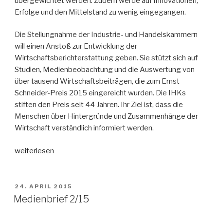
übergewichtet werden. Zudem werde auf Innovationen,
Erfolge und den Mittelstand zu wenig eingegangen.
Die Stellungnahme der Industrie- und Handelskammern
will einen Anstoß zur Entwicklung der
Wirtschaftsbericht­erstattung geben. Sie stützt sich auf
Studien, Medienbeobachtung und die Auswertung von
über tausend Wirtschaftsbeiträgen, die zum Ernst-
Schneider-Preis 2015 eingereicht wurden. Die IHKs
stiften den Preis seit 44 Jahren. Ihr Ziel ist, dass die
Menschen über Hintergründe und Zusammenhänge der
Wirtschaft verständlich informiert werden.
„Das
weiterlesen
ganze
Bild
zeigen“
VERÖFFENTLICHT
24. APRIL 2015
AM
Medienbrief 2/15