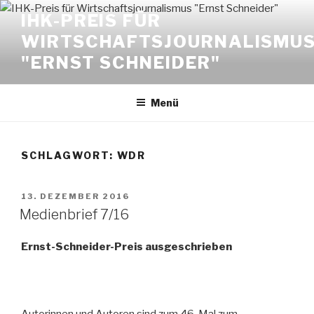
Zum
IHK-PREIS FÜR
Inhalt
WIRTSCHAFTSJOURNALISMU
springen
"ERNST SCHNEIDER"
Menü
SCHLAGWORT:
WDR
VERÖFFENTLICHT
13. DEZEMBER 2016
AM
Medienbrief 7/16
Ernst-Schneider-Preis ausgeschrieben
Autorinnen und Autoren sind zum 46. Mal zum