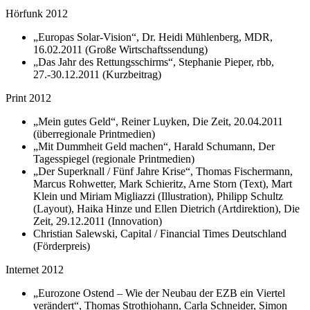
Hörfunk 2012
„Europas Solar-Vision“, Dr. Heidi Mühlenberg, MDR,
16.02.2011 (Große Wirtschaftssendung)
„Das Jahr des Rettungsschirms“, Stephanie Pieper, rbb,
27.-30.12.2011 (Kurzbeitrag)
Print 2012
„Mein gutes Geld“, Reiner Luyken, Die Zeit, 20.04.2011
(überregionale Printmedien)
„Mit Dummheit Geld machen“, Harald Schumann, Der
Tagesspiegel (regionale Printmedien)
„Der Superknall / Fünf Jahre Krise“, Thomas Fischermann,
Marcus Rohwetter, Mark Schieritz, Arne Storn (Text), Mart
Klein und Miriam Migliazzi (Illustration), Philipp Schultz
(Layout), Haika Hinze und Ellen Dietrich (Artdirektion), Die
Zeit, 29.12.2011 (Innovation)
Christian Salewski, Capital / Financial Times Deutschland
(Förderpreis)
Internet 2012
„Eurozone Ostend – Wie der Neubau der EZB ein Viertel
verändert“, Thomas Strothjohann, Carla Schneider, Simon