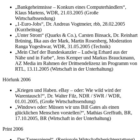
„Bankgeheimnisse – Konkurs eines Computerhändlers“,
Klaus Martens, WDR, 21.03.2005 (Große
Wirtschaftssendung)
„1-Euro-Jobs“, Dr. Andreas Vogtmeier, rbb, 28.02.2005
(Kurzbeitrag)
„Unter Strom“ (Quarks & Co.), Carsten Binsack, Dr. Reinhart
Brüning, Ilka aus der Mark, Martin Rosenberg, Moderation
Ranga Yogeshwar, WDR, 31.05.2005 (Technik)
„Mein Chef der Bundeskanzler – Ludwig Erhard aus der
Nähe und in Farbe“, Jens Kemper und Markus Brauckmann,
AZ Media im Rahmen der Drittsendelizenz im Programm von
RTL, 13.11.2005 (Wirtschaft in der Unterhaltung)
Hörfunk 2006
„Kriegen und Haben. eBay – oder: Wie wild wird der
Warentausch?“, Dr. Walter Filz, NDR / SWR / WDR,
01.01.2005, (Große Wirtschaftssendung)
„Windows oder: Müssen wir uns Bill Gates als einen
glücklichen Menschen vorstellen?“, Mathias Greffrath, BR,
17.10.2005, BR (Wirtschaft in der Unterhaltung)
Print 2006
„Der Tagesspiegel“, (Regionale Wirtschaftsberichterstattung)