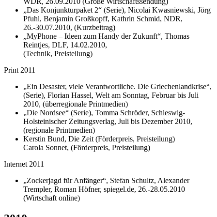
WDR, 26.09.2010 (Große Wirtschaftssendung)
„Das Konjunkturpaket 2“ (Serie), Nicolai Kwasniewski, Jörg
Pfuhl, Benjamin Großkopff, Kathrin Schmid, NDR,
26.-30.07.2010, (Kurzbeitrag)
„MyPhone – Ideen zum Handy der Zukunft“, Thomas
Reintjes, DLF, 14.02.2010,
(Technik, Preisteilung)
Print 2011
„Ein Desaster, viele Verantwortliche. Die Griechenlandkrise“,
(Serie), Florian Hassel, Welt am Sonntag, Februar bis Juli
2010, (überregionale Printmedien)
„Die Nordsee“ (Serie), Tomma Schröder, Schleswig-
Holsteinischer Zeitungsverlag, Juli bis Dezember 2010,
(regionale Printmedien)
Kerstin Bund, Die Zeit (Förderpreis, Preisteilung)
Carola Sonnet, (Förderpreis, Preisteilung)
Internet 2011
„Zockerjagd für Anfänger“, Stefan Schultz, Alexander
Trempler, Roman Höfner, spiegel.de, 26.-28.05.2010
(Wirtschaft online)