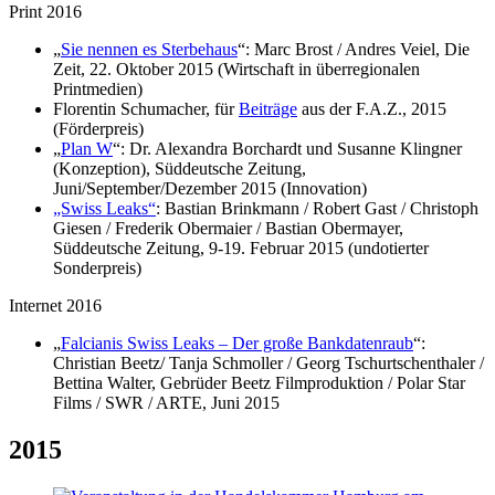
Print 2016
„
Sie nennen es Sterbehaus
“
: Marc Brost / Andres Veiel, Die
Zeit, 22. Oktober 2015 (Wirtschaft in überregionalen
Printmedien)
Florentin Schumacher, für
Beiträge
aus der F.A.Z., 2015
(Förderpreis)
„
Plan W
“: Dr. Alexandra Borchardt und Susanne Klingner
(Konzeption), Süddeutsche Zeitung,
Juni/September/Dezember 2015 (Innovation)
„Swiss Leaks“
: Bastian Brinkmann / Robert Gast / Christoph
Giesen / Frederik Obermaier / Bastian Obermayer,
Süddeutsche Zeitung, 9-19. Februar 2015 (undotierter
Sonderpreis)
Internet 2016
„
Falcianis Swiss Leaks – Der große Bankdatenraub
“:
Christian Beetz/ Tanja Schmoller / Georg Tschurtschenthaler /
Bettina Walter, Gebrüder Beetz Filmproduktion / Polar Star
Films / SWR / ARTE, Juni 2015
2015