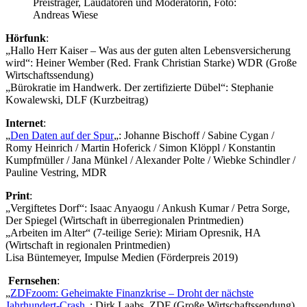
Preisträger, Laudatoren und Moderatorin, Foto:
Andreas Wiese
Hörfunk
:
„Hallo Herr Kaiser – Was aus der guten alten Lebensversicherung
wird“: Heiner Wember (Red. Frank Christian Starke) WDR (Große
Wirtschaftssendung)
„Bürokratie im Handwerk. Der zertifizierte Dübel“: Stephanie
Kowalewski, DLF (Kurzbeitrag)
Internet
:
„
Den Daten auf der Spur
„: Johanne Bischoff / Sabine Cygan /
Romy Heinrich / Martin Hoferick / Simon Klöppl / Konstantin
Kumpfmüller / Jana Münkel / Alexander Polte / Wiebke Schindler /
Pauline Vestring, MDR
Print
:
„Vergiftetes Dorf“: Isaac Anyaogu / Ankush Kumar / Petra Sorge,
Der Spiegel (Wirtschaft in überregionalen Printmedien)
„Arbeiten im Alter“ (7-teilige Serie): Miriam Opresnik, HA
(Wirtschaft in regionalen Printmedien)
Lisa Büntemeyer, Impulse Medien (Förderpreis 2019)
Fernsehen
:
„
ZDFzoom: Geheimakte Finanzkrise – Droht der nächste
Jahrhundert-Crash
„: Dirk Laabs, ZDF (Große Wirtschaftssendung)