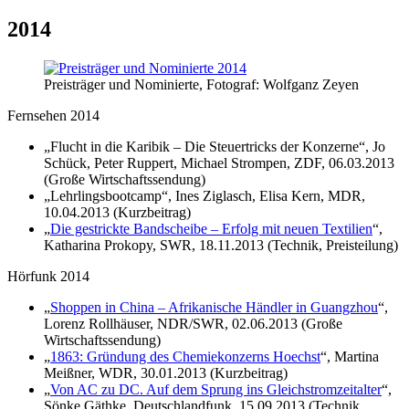
2014
Preisträger und Nominierte, Fotograf: Wolfganz Zeyen
Fernsehen 2014
„Flucht in die Karibik – Die Steuertricks der Konzerne“, Jo
Schück, Peter Ruppert, Michael Strompen, ZDF, 06.03.2013
(Große Wirtschaftssendung)
„Lehrlingsbootcamp“, Ines Ziglasch, Elisa Kern, MDR,
10.04.2013 (Kurzbeitrag)
„
Die gestrickte Bandscheibe – Erfolg mit neuen Textilien
“,
Katharina Prokopy, SWR, 18.11.2013 (Technik, Preisteilung)
Hörfunk 2014
„
Shoppen in China – Afrikanische Händler in Guangzhou
“,
Lorenz Rollhäuser, NDR/SWR, 02.06.2013 (Große
Wirtschaftssendung)
„
1863: Gründung des Chemiekonzerns Hoechst
“, Martina
Meißner, WDR, 30.01.2013 (Kurzbeitrag)
„
Von AC zu DC. Auf dem Sprung ins Gleichstromzeitalter
“,
Sönke Gäthke, Deutschlandfunk, 15.09.2013 (Technik,