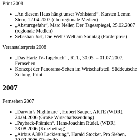
Print 2008
„An diesem Haus hängt unser Wohlstand“, Karsten Lemm,
Stern, 12.04.2007 (überregionale Medien)
„Absturzgefahr“, Marc Neller, Der Tagesspiegel, 25.02.2007
(regionale Medien)
Sebastian Jost, Die Welt / Welt am Sonntag (Förderpreis)
Veranstalterpreis 2008
„Das Hartz IV-Tagebuch“ , RTL, 30.05. – 01.07.2007,
Fernsehen
Konzept der Panorama-Seiten im Wirtschaftsteil, Süddeutsche
Zeitung, Print
2007
Fernsehen 2007
„Darwin’s Nightmare“, Hubert Sauper, ARTE (WDR),
24.04.2006 (Große Wirtschaftssendung)
„Payback-Prämien“, Hans-Joachim Rüdel, (WDR),
28.08.2006 (Kurzbeitrag)
„Airbus A380 Lackierung“, Harald Stocker, Pro Sieben,
10.02.2006 (Technik)