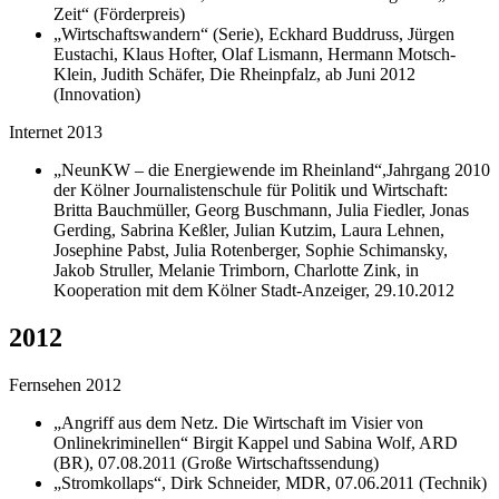
Zeit“ (Förderpreis)
„Wirtschaftswandern“ (Serie), Eckhard Buddruss, Jürgen
Eustachi, Klaus Hofter, Olaf Lismann, Hermann Motsch-
Klein, Judith Schäfer, Die Rheinpfalz, ab Juni 2012
(Innovation)
Internet 2013
„NeunKW – die Energiewende im Rheinland“,Jahrgang 2010
der Kölner Journalistenschule für Politik und Wirtschaft:
Britta Bauchmüller, Georg Buschmann, Julia Fiedler, Jonas
Gerding, Sabrina Keßler, Julian Kutzim, Laura Lehnen,
Josephine Pabst, Julia Rotenberger, Sophie Schimansky,
Jakob Struller, Melanie Trimborn, Charlotte Zink, in
Kooperation mit dem Kölner Stadt-Anzeiger, 29.10.2012
2012
Fernsehen 2012
„Angriff aus dem Netz. Die Wirtschaft im Visier von
Onlinekriminellen“ Birgit Kappel und Sabina Wolf, ARD
(BR), 07.08.2011 (Große Wirtschaftssendung)
„Stromkollaps“, Dirk Schneider, MDR, 07.06.2011 (Technik)