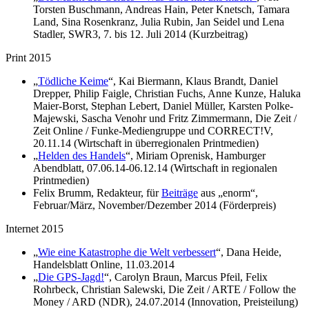
Torsten Buschmann, Andreas Hain, Peter Knetsch, Tamara
Land, Sina Rosenkranz, Julia Rubin, Jan Seidel und Lena
Stadler, SWR3, 7. bis 12. Juli 2014 (Kurzbeitrag)
Print 2015
„
Tödliche Keime
“, Kai Biermann, Klaus Brandt, Daniel
Drepper, Philip Faigle, Christian Fuchs, Anne Kunze, Haluka
Maier-Borst, Stephan Lebert, Daniel Müller, Karsten Polke-
Majewski, Sascha Venohr und Fritz Zimmermann, Die Zeit /
Zeit Online / Funke-Mediengruppe und CORRECT!V,
20.11.14 (Wirtschaft in überregionalen Printmedien)
„
Helden des Handels
“, Miriam Oprenisk, Hamburger
Abendblatt, 07.06.14-06.12.14 (Wirtschaft in regionalen
Printmedien)
Felix Brumm, Redakteur, für
Beiträge
aus „enorm“,
Februar/März, November/Dezember 2014 (Förderpreis)
Internet 2015
„
Wie eine Katastrophe die Welt verbessert
“, Dana Heide,
Handelsblatt Online, 11.03.2014
„
Die GPS-Jagd!
“, Carolyn Braun, Marcus Pfeil, Felix
Rohrbeck, Christian Salewski, Die Zeit / ARTE / Follow the
Money / ARD (NDR), 24.07.2014 (Innovation, Preisteilung)