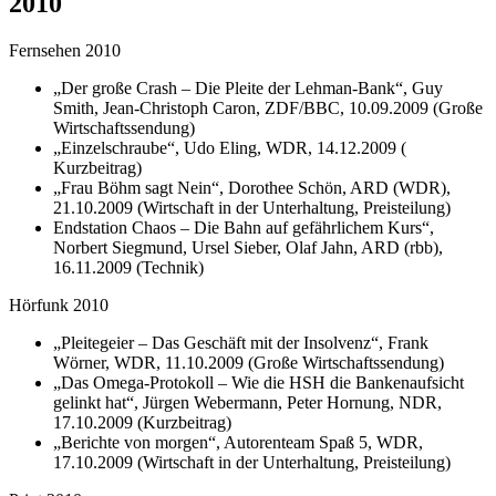
2010
Fernsehen 2010
„Der große Crash – Die Pleite der Lehman-Bank“, Guy
Smith, Jean-Christoph Caron, ZDF/BBC, 10.09.2009 (Große
Wirtschaftssendung)
„Einzelschraube“, Udo Eling, WDR, 14.12.2009 (
Kurzbeitrag)
„Frau Böhm sagt Nein“, Dorothee Schön, ARD (WDR),
21.10.2009 (Wirtschaft in der Unterhaltung, Preisteilung)
Endstation Chaos – Die Bahn auf gefährlichem Kurs“,
Norbert Siegmund, Ursel Sieber, Olaf Jahn, ARD (rbb),
16.11.2009 (Technik)
Hörfunk 2010
„Pleitegeier – Das Geschäft mit der Insolvenz“, Frank
Wörner, WDR, 11.10.2009 (Große Wirtschaftssendung)
„Das Omega-Protokoll – Wie die HSH die Bankenaufsicht
gelinkt hat“, Jürgen Webermann, Peter Hornung, NDR,
17.10.2009 (Kurzbeitrag)
„Berichte von morgen“, Autorenteam Spaß 5, WDR,
17.10.2009 (Wirtschaft in der Unterhaltung, Preisteilung)