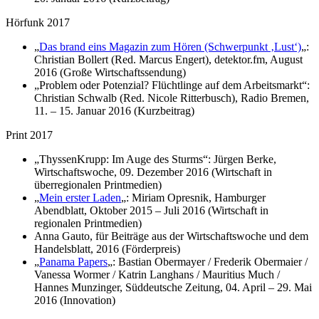
Hörfunk 2017
„
Das brand eins Magazin zum Hören (Schwerpunkt ‚Lust‘)
„:
Christian Bollert (Red. Marcus Engert), detektor.fm, August
2016 (Große Wirtschaftssendung)
„Problem oder Potenzial? Flüchtlinge auf dem Arbeitsmarkt“:
Christian Schwalb (Red. Nicole Ritterbusch), Radio Bremen,
11. – 15. Januar 2016 (Kurzbeitrag)
Print 2017
„Thyssen
Krupp: Im Auge des Sturms“
: Jürgen Berke,
Wirtschaftswoche, 09. Dezember 2016 (Wirtschaft in
überregionalen Printmedien)
„
Mein erster Laden
„: Miriam Opresnik, Hamburger
Abendblatt, Oktober 2015 – Juli 2016 (Wirtschaft in
regionalen Printmedien)
Anna Gauto, für Beiträge aus der Wirtschaftswoche und dem
Handelsblatt, 2016 (Förderpreis)
„
Panama Papers
„: Bastian Obermayer / Frederik Obermaier /
Vanessa Wormer / Katrin Langhans / Mauritius Much /
Hannes Munzinger, Süddeutsche Zeitung, 04. April – 29. Mai
2016 (Innovation)