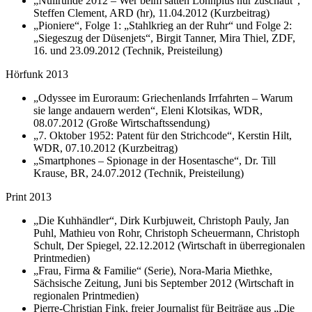
„Nullrunde 2012 – Wer beim satten Lohnplus nur zuschaut“,
Steffen Clement, ARD (hr), 11.04.2012 (Kurzbeitrag)
„Pioniere“, Folge 1: „Stahlkrieg an der Ruhr“ und Folge 2:
„Siegeszug der Düsenjets“, Birgit Tanner, Mira Thiel, ZDF,
16. und 23.09.2012 (Technik, Preisteilung)
Hörfunk 2013
„Odyssee im Euroraum: Griechenlands Irrfahrten – Warum
sie lange andauern werden“, Eleni Klotsikas, WDR,
08.07.2012 (Große Wirtschaftssendung)
„7. Oktober 1952: Patent für den Strichcode“, Kerstin Hilt,
WDR, 07.10.2012 (Kurzbeitrag)
„Smartphones – Spionage in der Hosentasche“, Dr. Till
Krause, BR, 24.07.2012 (Technik, Preisteilung)
Print 2013
„Die Kuhhändler“, Dirk Kurbjuweit, Christoph Pauly, Jan
Puhl, Mathieu von Rohr, Christoph Scheuermann, Christoph
Schult, Der Spiegel, 22.12.2012 (Wirtschaft in überregionalen
Printmedien)
„Frau, Firma & Familie“ (Serie), Nora-Maria Miethke,
Sächsische Zeitung, Juni bis September 2012 (Wirtschaft in
regionalen Printmedien)
Pierre-Christian Fink, freier Journalist für Beiträge aus „Die