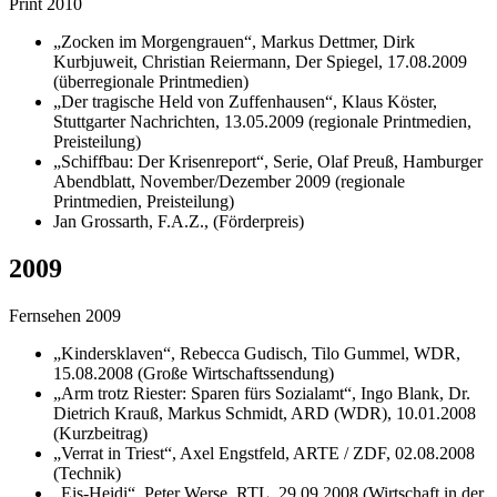
Print 2010
„Zocken im Morgengrauen“, Markus Dettmer, Dirk
Kurbjuweit, Christian Reiermann, Der Spiegel, 17.08.2009
(überregionale Printmedien)
„Der tragische Held von Zuffenhausen“, Klaus Köster,
Stuttgarter Nachrichten, 13.05.2009 (regionale Printmedien,
Preisteilung)
„Schiffbau: Der Krisenreport“, Serie, Olaf Preuß, Hamburger
Abendblatt, November/Dezember 2009 (regionale
Printmedien, Preisteilung)
Jan Grossarth, F.A.Z., (Förderpreis)
2009
Fernsehen 2009
„Kindersklaven“, Rebecca Gudisch, Tilo Gummel, WDR,
15.08.2008 (Große Wirtschaftssendung)
„Arm trotz Riester: Sparen fürs Sozialamt“, Ingo Blank, Dr.
Dietrich Krauß, Markus Schmidt, ARD (WDR), 10.01.2008
(Kurzbeitrag)
„Verrat in Triest“, Axel Engstfeld, ARTE / ZDF, 02.08.2008
(Technik)
„Eis-Heidi“, Peter Werse, RTL, 29.09.2008 (Wirtschaft in der