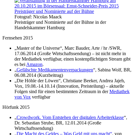
Fotograf: Nicolas Maack
Preisträger und Nominierte auf der Bühne in der
Handelskammer Hamburg
Fernsehen 2015
„Master of the Universe“, Marc Bauder, Arte / hr /SWR,
17.06.2014 (Große Wirtschaftssendung) – ist nicht mehr in
der Mediathek verfügbar, einen kostenpflichtigen Stream gibt
es bei
Amazon
.
„
Gefälschte Medikamentenverpackungen
“, Sabina Wolf, BR,
06.08.2014 (Kurzbeitrag)
„Die Höhle der Löwen“, Christiane Beeker, Andrea Jajeh,
Vox, 19.08.-14.10.14 (Innovation, Preisteilung) – aktuelle
Folgen sind für einen bestimmten Zeitraum in der
Mediathek
von Vox
verfügbar
Hörfunk 2015
„
Crowdwork. Vom Entstehen der digitalen Arbeiterklasse
“,
Dr. Sebastian Strube, BR, 12.01.2014 (Große
Wirtschaftssendung)
„
Die Macht des Geldes – Was Geld mit uns macht“
, von