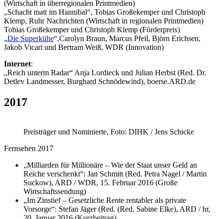
(Wirtschaft in überregionalen Printmedien)
„Schacht matt im Hannibal“, Tobias Großekemper und Christoph
Klemp, Ruhr Nachrichten (Wirtschaft in regionalen Printmedien)
Tobias Großekemper und Christoph Klemp (Förderpreis)
„
Die Superkühe
“,Carolyn Braun, Marcus Pfeil, Björn Erichsen,
Jakob Vicari und Bertram Weiß, WDR (Innovation)
Internet
:
„Reich unterm Radar“ Anja Lordieck und Julian Herbst (Red. Dr.
Detlev Landmesser, Burghard Schnödewind), boerse.ARD.de
2017
Preisträger und Nominierte, Foto: DIHK / Jens Schicke
Fernsehen 2017
„Milliarden für Millionäre – Wie der Staat unser Geld an
Reiche verschenkt
“
: Jan Schmitt (Red. Petra Nagel / Martin
Suckow), ARD / WDR, 15. Februar 2016 (Große
Wirtschaftssendung)
„Im Zinstief – Gesetzliche Rente rentabler als private
Vorsorge“: Stefan Jäger (Red. (Red. Sabine Elke), ARD / hr,
20. Januar 2016 (Kurzbeitrag)