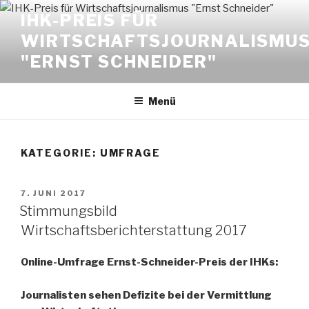
Zum
IHK-PREIS FÜR
Inhalt
WIRTSCHAFTSJOURNALISMU
springen
"ERNST SCHNEIDER"
Menü
KATEGORIE:
UMFRAGE
VERÖFFENTLICHT
7. JUNI 2017
AM
Stimmungsbild
Wirtschaftsberichterstattung 2017
Online-Umfrage Ernst-Schneider-Preis der IHKs:
Journalisten sehen Defizite bei der Vermittlung