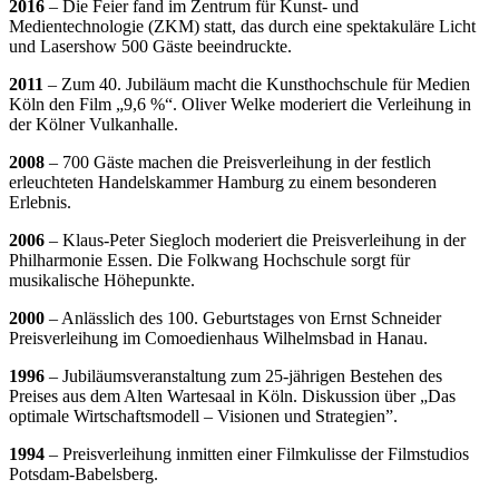
2016
– Die Feier fand im Zentrum für Kunst- und
Medientechnologie (ZKM) statt, das durch eine spektakuläre Licht
und Lasershow 500 Gäste beeindruckte.
2011
– Zum 40. Jubiläum macht die Kunsthochschule für Medien
Köln den Film „9,6 %“. Oliver Welke moderiert die Verleihung in
der Kölner Vulkanhalle.
2008
– 700 Gäste machen die Preisverleihung in der festlich
erleuchteten Handelskammer Hamburg zu einem besonderen
Erlebnis.
2006
– Klaus-Peter Siegloch moderiert die Preisverleihung in der
Philharmonie Essen. Die Folkwang Hochschule sorgt für
musikalische Höhepunkte.
2000
– Anlässlich des 100. Geburtstages von Ernst Schneider
Preisverleihung im Comoedienhaus Wilhelmsbad in Hanau.
1996
– Jubiläumsveranstaltung zum 25-jährigen Bestehen des
Preises aus dem Alten Wartesaal in Köln. Diskussion über „Das
optimale Wirtschaftsmodell – Visionen und Strategien”.
1994
– Preisverleihung inmitten einer Filmkulisse der Filmstudios
Potsdam-Babelsberg.