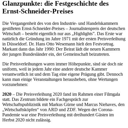
Glanzpunkte: die Festgeschichte des
Ernst-Schneider-Preises
Die Vergangenheit des von den Industrie- und Handelskammern
gestifteten Ernst-Schneider-Preises – Journalistenpreis der deutschen
Wirtschaft – besteht eigentlich nur aus „Highlights”. Das Erste war
natürlich die Gründung im Jahre 1971 mit der ersten Preisverleihung
in Düsseldorf. Dr. Hans Otto Wesemann hielt den Festvortrag.
Markant dann das Jahr 1990: Der Beirat lädt die neuen Kammern
der jungen Bundesländer ein, der Gemeinschaft beizutreten.
Die Preisverleihungen waren immer Höhepunkte, sind sie doch nie
uniform, weil in jedem Jahr eine andere deutsche Kammer
verantwortlich ist und dem Tag eine eigene Prägung gibt. Dennoch
kann man einige Veranstaltungen herausheben, ohne Wertungen
vorzunehmen:
2020
– Die Preisverleihung 2020 fand im Rahmen einer Filmgala
statt. Das Zentrum bildete ein Fachgespräch zur
Wirtschaftspublizistik mit Markus Gürne und Marcus Niehaves, den
„Wirtschaftsköpfen“ von ARD und ZDF. Wegen der Corona-
Pandemie war eine Preisverleihung mit dreihundert Gästen im
Herbst 2020 nicht zulässig.