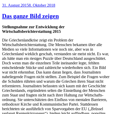
Veröffentlicht
31. August 2015
8. Oktober 2018
am
Das ganze Bild zeigen
Stellungnahme zur Entwicklung der
Wirtschaftsberichterstattung 2015
Die Griechenlandkrise zeigt ein Problem der
Wirtschaftsberichterstattung. Die Menschen bekamen über alle
Medien so viele Informationen wie noch nie, aber was in
Griechenland wirklich geschah, verstanden sie meist nicht. Es war,
als hätte man ein riesiges Puzzle über Deutschland ausgeschüttet.
Doch wenn man die einzelnen Teile ineinander legte, fehlten
entscheidende Stücke und zahlreiche wiederholten sich. Ein Bild
war nicht erkennbar. Das kann daran liegen, dass Journalisten
naheliegende Fragen nicht stellten. Zum Beispiel die Fragen woher
die Schulden rührten und warum die Griechen ihren Staat nicht
reformieren. Journalisten befassten sich kaum mit der Geschichte
Griechenlands, ergründeten selten die Einstellung der Menschen
zum Staat und fragten nicht nach ihrer Haltung zur Wirtschafts­
ordnung. Sie unterschätzten den Einfluss von mentalen Barrieren,
orthodoxer Kirche und Kommunistischer Partei. Stattdessen
berichteten sie ausführlich von Sparvorgaben der EU („Brüssel
verlangt Rentenkürzungen“), hielten leicht auffindbare, populäre