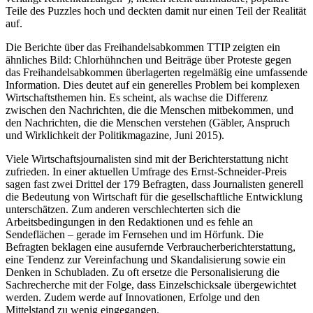
Teile des Puzzles hoch und deckten damit nur einen Teil der Realität
auf.
Die Berichte über das Freihandelsabkommen TTIP zeigten ein
ähnliches Bild: Chlorhühnchen und Beiträge über Proteste gegen
das Freihandelsabkommen überlagerten regelmäßig eine umfassende
Information. Dies deutet auf ein generelles Problem bei komplexen
Wirtschafts­themen hin. Es scheint, als wachse die Differenz
zwischen den Nachrichten, die die Menschen mitbekommen, und
den Nachrichten, die die Menschen verstehen (Gäbler, Anspruch
und Wirklichkeit der Politikmagazine, Juni 2015).
Viele Wirtschaftsjournalisten sind mit der Bericht­erstattung nicht
zufrieden. In einer aktuellen Umfrage des Ernst-Schneider-Preis
sagen fast zwei Drittel der 179 Befragten, dass Journalisten generell
die Bedeutung von Wirtschaft für die gesellschaftliche Entwicklung
unterschätzen. Zum anderen verschlechterten sich die
Arbeitsbedingungen in den Redaktionen und es fehle an
Sendeflächen – gerade im Fernsehen und im Hörfunk. Die
Befragten beklagen eine ausufernde Verbraucherberichter­stattung,
eine Tendenz zur Vereinfachung und Skandalisie­rung sowie ein
Denken in Schubladen. Zu oft ersetze die Personalisierung die
Sachrecherche mit der Folge, dass Einzel­schicksale übergewichtet
werden. Zudem werde auf Innovationen, Erfolge und den
Mittelstand zu wenig eingegangen.