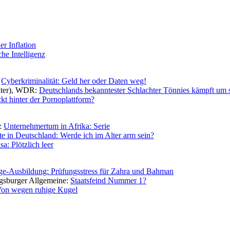
er Inflation
he Intelligenz
:
Cyberkriminalität: Geld her oder Daten weg!
lter), WDR:
Deutschlands bekanntester Schlachter Tönnies kämpft um 
kt hinter der Pornoplattform?
s:
Unternehmertum in Afrika: Serie
e in Deutschland: Werde ich im Alter arm sein?
a: Plötzlich leer
ge-Ausbildung: Prüfungsstress für Zahra und Bahman
ugsburger Allgemeine:
Staatsfeind Nummer 1?
on wegen ruhige Kugel