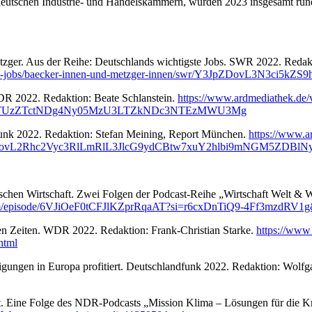
den deutschen Industrie- und Handelskammern, wurden 2023 insgesamt ru
r. Aus der Reihe: Deutschlands wichtigste Jobs. SWR 2022. Redakt
tigste-jobs/baecker-innen-und-metzger-innen/swr/Y3JpZDovL3N3ci
DR 2022. Redaktion: Beate Schlanstein.
https://www.ardmediathek.de/vi
c4LTUzZTctNDg4Ny05MzU3LTZkNDc3NTEzMWU3Mg
dfunk 2022. Redaktion: Stefan Meining, Report München.
https://www.a
-erste/Y3JpZDovL2Rhc2Vyc3RlLmRlL3JlcG9ydCBtw7xuY2hlbi9mNG
schen Wirtschaft. Zwei Folgen der Podcast-Reihe „Wirtschaft Welt & W
.com/episode/6VJiOeF0tCFJlKZprRqaAT?si=r6cxDnTiQ9-4Ff3mzdRV1
n Zeiten. WDR 2022. Redaktion: Frank-Christian Starke.
https://www
html
gungen in Europa profitiert. Deutschlandfunk 2022. Redaktion: Wolfga
Eine Folge des NDR-Podcasts „Mission Klima – Lösungen für die Kri