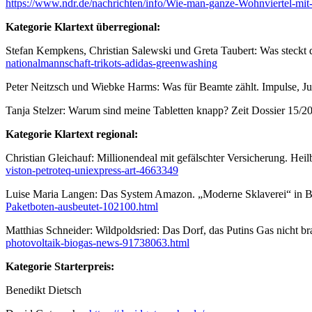
https://www.ndr.de/nachrichten/info/Wie-man-ganze-Wohnviertel-m
Kategorie Klartext überregional:
Stefan Kempkens, Christian Salewski und Greta Taubert: Was steckt d
nationalmannschaft-trikots-adidas-greenwashing
Peter Neitzsch und Wiebke Harms: Was für Beamte zählt. Impulse, Ju
Tanja Stelzer: Warum sind meine Tabletten knapp? Zeit Dossier 15/2
Kategorie Klartext regional:
Christian Gleichauf: Millionendeal mit gefälschter Versicherung. He
viston-petroteq-uniexpress-art-4663349
Luise Maria Langen: Das System Amazon. „Moderne Sklaverei“ in 
Paketboten-ausbeutet-102100.html
Matthias Schneider: Wildpoldsried: Das Dorf, das Putins Gas nicht 
photovoltaik-biogas-news-91738063.html
Kategorie Starterpreis:
Benedikt Dietsch