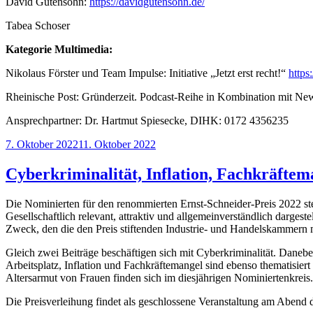
David Gutensohn:
https://davidgutensohn.de/
Tabea Schoser
Kategorie Multimedia:
Nikolaus Förster und Team Impulse: Initiative „Jetzt erst recht!“
https
Rheinische Post: Gründerzeit. Podcast-Reihe in Kombination mit New
Ansprechpartner: Dr. Hartmut Spiesecke, DIHK: 0172 4356235
Veröffentlicht
7. Oktober 2022
11. Oktober 2022
am
Cyberkriminalität, Inflation, Fachkräftem
Die Nominierten für den renommierten Ernst-Schneider-Preis 2022 stehe
Gesellschaftlich relevant, attraktiv und allgemeinverständlich dargest
Zweck, den die den Preis stiftenden Industrie- und Handelskammern m
Gleich zwei Beiträge beschäftigen sich mit Cyberkriminalität. Danebe
Arbeitsplatz, Inflation und Fachkräftemangel sind ebenso thematisie
Altersarmut von Frauen finden sich im diesjährigen Nominiertenkreis.
Die Preisverleihung findet als geschlossene Veranstaltung am Abend