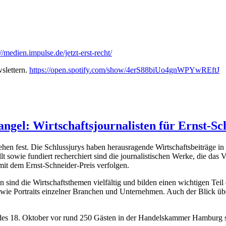
://medien.impulse.de/jetzt-erst-recht/
slettern.
https://open.spotify.com/show/4erS88biUo4gnWPYwREftJ
angel: Wirtschaftsjournalisten für Ernst-Sc
n fest. Die Schlussjurys haben herausragende Wirtschaftsbeiträge in fü
ellt sowie fundiert recherchiert sind die journalistischen Werke, die das
it dem Ernst-Schneider-Preis verfolgen.
n sind die Wirtschaftsthemen vielfältig und bilden einen wichtigen Tei
rt wie Portraits einzelner Branchen und Unternehmen. Auch der Blick 
 des 18. Oktober vor rund 250 Gästen in der Handelskammer Hamburg st