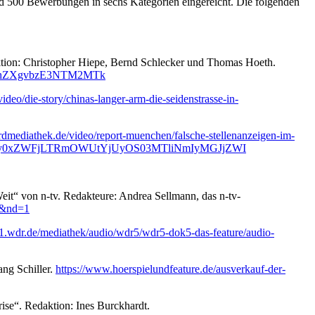
nd 500 Bewerbungen in sechs Kategorien eingereicht. Die folgenden
ion: Christopher Hiepe, Bernd Schlecker und Thomas Hoeth.
5kZS9hZXgvbzE3NTM2MTk
deo/die-story/chinas-langer-arm-die-seidenstrasse-in-
rdmediathek.de/video/report-muenchen/falsche-stellenanzeigen-im-
M5ZDBlNy0xZWFjLTRmOWUtYjUyOS03MTliNmIyMGJjZWI
eit“ von n-tv. Redakteure: Andrea Sellmann, das n-tv-
g&nd=1
1.wdr.de/mediathek/audio/wdr5/wdr5-dok5-das-feature/audio-
ng Schiller.
https://www.hoerspielundfeature.de/ausverkauf-der-
se“. Redaktion: Ines Burckhardt.