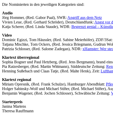
Die Nominierten in den jeweiligen Kategorien sind:
Audio
Jörg Hommer, (Red. Gabor Paal), SWR:
Angriff aus dem Netz
Vivien Leue, (Red. Gerhard Schröder), Deutschlandfunk:
Angst vor d
Katja Scherer, (Red. Linda Staude), WDR:
Begrenzt genial – Künstlic
Video
Dominic Egizzi, Tom Häussler, (Red. Sabine Meierhöfer), ZDF/3Sat
Tatjana Mischke, Tom Ockers, (Red. Jessica Briegmann, Gudrun Wo
Patrizia Schlosser, (Red. Salome Zadegan), NDR:
xHamster: Wer stec
Klartext überregional
Sophia Bogner und Paul Hetzberg, (Red. Jens Bergmann), brand ein
Pia Ratzesberger, (Red. Martin Wittmann), Süddeutsche Zeitung:
Rent
Henning Sußebach und Claas Tatje, (Red. Malte Henk), Zeit:
Lufthans
Klartext regional
Miriam Opresnik, (Red. Frank Schulze), Hamburger Abendblatt:
Pfle
Holger Sabinsky-Wolf und Michael Stifter, (Red. Michael Stifter), A
Benjamin Wagener, (Red. Jochen Schlosser), Schwäbische Zeitung:
V
Starterpreis
Janina Martens
Theresa Rauffmann