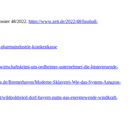
ossier 48/2022.
https://www.zeit.de/2022/48/fussball-
-pharmaindustrie-krankenkasse
/wirtschaftskrimi-um-oedheimer-unternehmer-die-hintergruende-
ung.de/Bremerhaven/Moderne-Sklaverei-Wie-das-System-Amazon-
t/wildpoldsried-dorf-bayern-putin-gas-energiewende-windkraft-