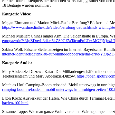
Für den Journalistenpreis der deutschen Wirtschaft, gestiftet von 
18 Beiträge wurden nominiert.
Kategorie Video:
Megan Ehrmann und Marion Mück-Raab: Berufung? Bäcker und Metzge
https://www.ardmediathek.de/video/berufung-deutschlands-wich
Michael Mueller: Chinas langer Arm. Die Seidenstraße in Europa. W
europa/wdr/Y3JpZDovL3dkci5kZS9CZWl0cmFnLTcxMGFjNj
Sabina Wolf: Falsche Stellenanzeigen im Internet. Bayerischer Run
internet-identitaetsdatenklau-auf-online-jobboersen/das
Kategorie Audio:
Mary Abdelaziz-Ditzow : Katar: Die Milliardengeschäfte mit der deut
Telebörsenteam und Mary Abdelaziz-Ditzow.
https://open.spotify
Matthias Hof: Camping-Boom reloaded. Mobil unterwegs in unruhige
camping-boom-reloaded—mobil-unterwegs-in-unruhigen-zeiten-100.
Egon Koch: Ausverkauf der Häfen. Wie China durch Terminal-Beteili
haefen-100.html
Susanne Tappe: Wie man ganze Wohnviertel mit Wärmepumpen heizt. 