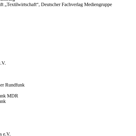
ift „Textilwirtschaft“, Deutscher Fachverlag Mediengruppe
.V.
cher Rundfunk
rfunk MDR
unk
s e.V.