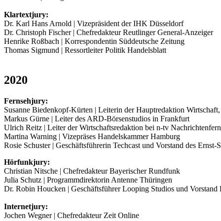
Klartextjury:
Dr. Karl Hans Arnold | Vizepräsident der IHK Düsseldorf
Dr. Christoph Fischer | Chefredakteur Reutlinger General-Anzeiger
Henrike Roßbach | Korrespondentin Süddeutsche Zeitung
Thomas Sigmund | Ressortleiter Politik Handelsblatt
2020
Fernsehjury:
Susanne Biedenkopf-Kürten | Leiterin der Hauptredaktion Wirtschaf
Markus Gürne | Leiter des ARD-Börsenstudios in Frankfurt
Ulrich Reitz | Leiter der Wirtschaftsredaktion bei n-tv Nachrichtenf
Martina Warning | Vizepräses Handelskammer Hamburg
Rosie Schuster | Geschäftsführerin Techcast und Vorstand des Ernst-S
Hörfunkjury:
Christian Nitsche | Chefredakteur Bayerischer Rundfunk
Julia Schutz | Programmdirektorin Antenne Thüringen
Dr. Robin Houcken | Geschäftsführer Looping Studios und Vorstand E
Internetjury:
Jochen Wegner | Chefredakteur Zeit Online