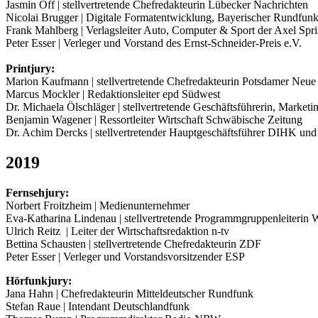
Jasmin Off | stellvertretende Chefredakteurin Lübecker Nachrichten
Nicolai Brugger | Digitale Formatentwicklung, Bayerischer Rundfun
Frank Mahlberg | Verlagsleiter Auto, Computer & Sport der Axel Spr
Peter Esser | Verleger und Vorstand des Ernst-Schneider-Preis e.V.
Printjury:
Marion Kaufmann | stellvertretende Chefredakteurin Potsdamer Neue
Marcus Mockler | Redaktionsleiter epd Südwest
Dr. Michaela Ölschläger | stellvertretende Geschäftsführerin, Ma
Benjamin Wagener | Ressortleiter Wirtschaft Schwäbische Zeitung
Dr. Achim Dercks | stellvertretender Hauptgeschäftsführer DIHK und 
2019
Fernsehjury:
Norbert Froitzheim | Medienunternehmer
Eva-Katharina Lindenau | stellvertretende Programmgruppenleiteri
Ulrich Reitz | Leiter der Wirtschaftsredaktion n-tv
Bettina Schausten | stellvertretende Chefredakteurin ZDF
Peter Esser | Verleger und Vorstandsvorsitzender ESP
Hörfunkjury:
Jana Hahn | Chefredakteurin Mitteldeutscher Rundfunk
Stefan Raue | Intendant Deutschlandfunk