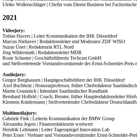
Ulrike Wollenschläger | Chefin vom Dienst Business bei Fachzeitschr
2021
Videojury:
Tobias Havers | Leiter Kommunikation der IHK Düsseldorf
Marcus Niehaves | Redaktionsleiter und Moderator ZDF WISO
Suzan Üner | Redakteurin RTL Nord
Jörg Wildermuth | Redaktionsleiter MDR
Rosie Schuster | Geschäftsführerin Techcast GmbH
und Stellvertretende Vorstandsvorsitzende des Ernst-Schneider-Preis e
Audiojury:
Gregor Berghausen | Hauptgeschäftsführer der IHK Düsseldorf
Axel Buchholz | Honorarprofessor, früher Chefredakteur Saarländis
Martin Grasmück | Intendant Saarländischer Rundfunk
Bernhard Holfeld | Coach, Berater, früher Hauptredaktionsleiter Hö
Klemens Kindermann | Stellvertretender Chefredakteur Deutschlandf
Multimediajury:
Gabriele Fink | Leiterin Kommunikation der BMW Group
Alexandra Jegers | Finanzredakteurin wortwert
Hendrik Lehmann | Leiter Tagesspiegel Innovation Lab
Peter Esser | Verleger und Vorstandsvorsitzender Ernst-Schneider-Prei