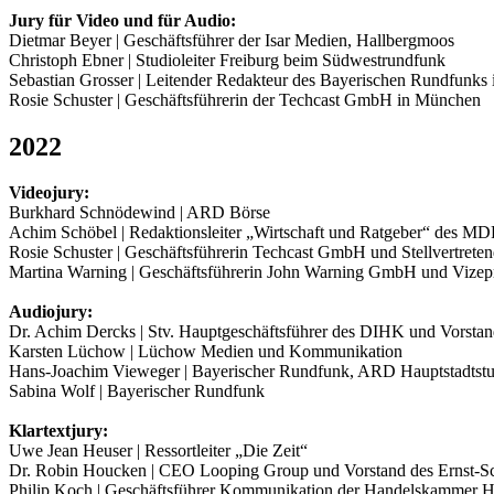
Jury für Video und für Audio:
Dietmar Beyer | Geschäftsführer der Isar Medien, Hallbergmoos
Christoph Ebner | Studioleiter Freiburg beim Südwestrundfunk
Sebastian Grosser | Leitender Redakteur des Bayerischen Rundfunks
Rosie Schuster | Geschäftsführerin der Techcast GmbH in München
2022
Videojury:
Burkhard Schnödewind | ARD Börse
Achim Schöbel | Redaktionsleiter „Wirtschaft und Ratgeber“ des M
Rosie Schuster | Geschäftsführerin Techcast GmbH und Stellvertreten
Martina Warning | Geschäftsführerin John Warning GmbH und Vize
Audiojury:
Dr. Achim Dercks | Stv. Hauptgeschäftsführer des DIHK und Vorstand
Karsten Lüchow | Lüchow Medien und Kommunikation
Hans-Joachim Vieweger | Bayerischer Rundfunk, ARD Hauptstadtst
Sabina Wolf | Bayerischer Rundfunk
Klartextjury:
Uwe Jean Heuser | Ressortleiter „Die Zeit“
Dr. Robin Houcken | CEO Looping Group und Vorstand des Ernst-Sch
Philip Koch | Geschäftsführer Kommunikation der Handelskammer 