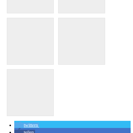
twittern
teilen