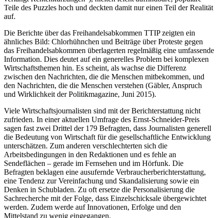
Teile des Puzzles hoch und deckten damit nur einen Teil der Realität
auf.
Die Berichte über das Freihandelsabkommen TTIP zeigten ein
ähnliches Bild: Chlorhühnchen und Beiträge über Proteste gegen
das Freihandelsabkommen überlagerten regelmäßig eine umfassende
Information. Dies deutet auf ein generelles Problem bei komplexen
Wirtschafts­themen hin. Es scheint, als wachse die Differenz
zwischen den Nachrichten, die die Menschen mitbekommen, und
den Nachrichten, die die Menschen verstehen (Gäbler, Anspruch
und Wirklichkeit der Politikmagazine, Juni 2015).
Viele Wirtschaftsjournalisten sind mit der Bericht­erstattung nicht
zufrieden. In einer aktuellen Umfrage des Ernst-Schneider-Preis
sagen fast zwei Drittel der 179 Befragten, dass Journalisten generell
die Bedeutung von Wirtschaft für die gesellschaftliche Entwicklung
unterschätzen. Zum anderen verschlechterten sich die
Arbeitsbedingungen in den Redaktionen und es fehle an
Sendeflächen – gerade im Fernsehen und im Hörfunk. Die
Befragten beklagen eine ausufernde Verbraucherberichter­stattung,
eine Tendenz zur Vereinfachung und Skandalisie­rung sowie ein
Denken in Schubladen. Zu oft ersetze die Personalisierung die
Sachrecherche mit der Folge, dass Einzel­schicksale übergewichtet
werden. Zudem werde auf Innovationen, Erfolge und den
Mittelstand zu wenig eingegangen.