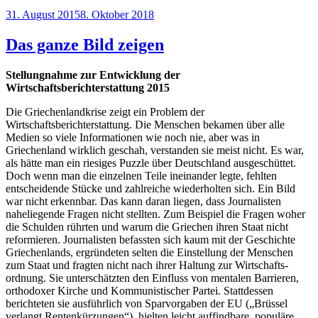
Veröffentlicht
31. August 2015
8. Oktober 2018
am
Das ganze Bild zeigen
Stellungnahme zur Entwicklung der
Wirtschaftsberichterstattung 2015
Die Griechenlandkrise zeigt ein Problem der
Wirtschaftsberichterstattung. Die Menschen bekamen über alle
Medien so viele Informationen wie noch nie, aber was in
Griechenland wirklich geschah, verstanden sie meist nicht. Es war,
als hätte man ein riesiges Puzzle über Deutschland ausgeschüttet.
Doch wenn man die einzelnen Teile ineinander legte, fehlten
entscheidende Stücke und zahlreiche wiederholten sich. Ein Bild
war nicht erkennbar. Das kann daran liegen, dass Journalisten
naheliegende Fragen nicht stellten. Zum Beispiel die Fragen woher
die Schulden rührten und warum die Griechen ihren Staat nicht
reformieren. Journalisten befassten sich kaum mit der Geschichte
Griechenlands, ergründeten selten die Einstellung der Menschen
zum Staat und fragten nicht nach ihrer Haltung zur Wirtschafts­
ordnung. Sie unterschätzten den Einfluss von mentalen Barrieren,
orthodoxer Kirche und Kommunistischer Partei. Stattdessen
berichteten sie ausführlich von Sparvorgaben der EU („Brüssel
verlangt Rentenkürzungen“), hielten leicht auffindbare, populäre