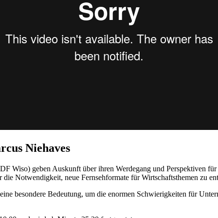
rcus Niehaves
Wiso) geben Auskunft über ihren Werdegang und Perspektiven für ju
r die Notwendigkeit, neue Fernsehformate für Wirtschaftsthemen zu e
 eine besondere Bedeutung, um die enormen Schwierigkeiten für Untern