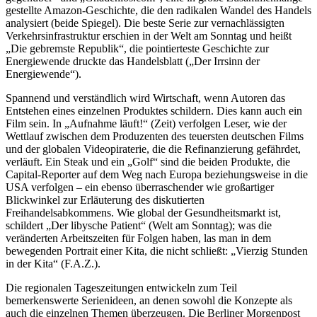
gestellte Amazon-Geschichte, die den radikalen Wandel des Handels
analysiert (beide Spiegel). Die beste Serie zur vernachlässigten
Verkehrsinfrastruktur erschien in der Welt am Sonntag und heißt
„Die gebremste Republik“, die pointierteste Geschichte zur
Energiewende druckte das Handelsblatt („Der Irrsinn der
Energiewende“).
Spannend und verständlich wird Wirtschaft, wenn Autoren das
Entstehen eines einzelnen Produktes schildern. Dies kann auch ein
Film sein. In „Aufnahme läuft!“ (Zeit) verfolgen Leser, wie der
Wettlauf zwischen dem Produzenten des teuersten deutschen Films
und der globalen Videopiraterie, die die Refinanzierung gefährdet,
verläuft. Ein Steak und ein „Golf“ sind die beiden Produkte, die
Capital-Reporter auf dem Weg nach Europa beziehungsweise in die
USA verfolgen – ein ebenso überraschender wie großartiger
Blickwinkel zur Erläuterung des diskutierten
Freihandelsabkommens. Wie global der Gesundheitsmarkt ist,
schildert „Der libysche Patient“ (Welt am Sonntag); was die
veränderten Arbeitszeiten für Folgen haben, las man in dem
bewegenden Portrait einer Kita, die nicht schließt: „Vierzig Stunden
in der Kita“ (F.A.Z.).
Die regionalen Tageszeitungen entwickeln zum Teil
bemerkenswerte Serienideen, an denen sowohl die Konzepte als
auch die einzelnen Themen überzeugen. Die Berliner Morgenpost