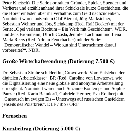
Peter Knetsch). Die Serie portraitiert Gründer, Spieler, Spender und
Verlierer und erzählt anhand ihrer Schicksale kurze Geschichten, die
die Hörer einladen über ihr Verhältnis zum Geld nachzudenken.
Nominiert waren außerdem Olaf Biernat, Jörg Marksteiner,
Sebastian Wehner und Jörg Steinkamp (Red. Ralf Becker) mit der
Serie: „Opel verlässt Bochum – Ein Werk mit Geschichten“, WDR,
und Jens Brommann, Ulrich Czisla, Jennifer Lachman und Lena-
Maria Reers (Red. Adrian Feuerbacher) mit der Serie:
„Demografischer Wandel – Wie gut sind Unternehmen darauf
vorbereitet?“, NDR.
Große Wirtschaftssendung
(Dotierung 7.500 €)
Dr. Sebastian Strube schildert in „Crowdwork. Vom Entstehen der
digitalen Arbeiterklasse“, BR (Red. Caroline von Lowtzow), wie
die Digitalisierung eine neue globale und anonyme Arbeitsteilung
ermöglicht. Nominiert waren auch Suzanne Bontemps und Sophie
Panzer (Red. Karin Beindorff, Gabriele Hermer, Eva Roither) mit
„Gasrausch im ewigen Eis – Unterwegs auf russischen Gasfeldern
jenseits des Polarkreis“, DLF / rbb / ORF
Fernsehen
Kurzbeitrag
(Dotierung 5.000 €)