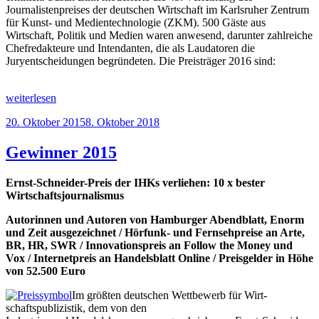
Journalistenpreises der deutschen Wirtschaft im Karlsruher Zentrum
für Kunst- und Medientechnologie (ZKM). 500 Gäste aus
Wirtschaft, Politik und Medien waren anwesend, darunter zahlreiche
Chefredakteure und Intendanten, die als Laudatoren die
Juryentscheidungen begründeten. Die Preisträger 2016 sind:
„Gewinner
weiterlesen
2016“
Veröffentlicht
20. Oktober 2015
8. Oktober 2018
am
Gewinner 2015
Ernst-Schneider-Preis der IHKs verliehen: 10 x bester
Wirtschaftsjournalismus
Autorinnen und Autoren von Hamburger Abendblatt, Enorm
und Zeit ausgezeichnet / Hör­funk- und Fernsehpreise an Arte,
BR, HR, SWR / Innovationspreis an Follow the Money und
Vox / Internetpreis an Handelsblatt Online / Preisgelder in Höhe
von 52.500 Euro
Im größten deutschen Wettbewerb für Wirt­
schaftspubli­zistik, dem von den