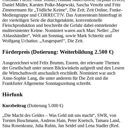
Daniel Müller, Karsten Polke-Majewski, Sascha Venohr und Fritz
Zimmermann für „Tödliche Keime“, Die Zeit, Zeit Online, Funke-
Mediengruppe und CORRECT!V. Das Autorenteam hinterfragt in
der vierteiligen Serie die durchgetaktete, konventionelle
Fleischproduktion und beschreibt die Gefahr dabei entstehender
multiresistenter Keime. Nominiert waren auch Marc Neller: „Der
Ablasshändler“, Welt am Sonntag, sowie Mark Schieritz und
Wolfgang Uchatius: „Ausgespart!“, Die Zeit.
Förderpreis
(Dotierung: Weiterbildung 2.500 €)
Ausgezeichnet wird Felix Brumm, Enorm, der relevante Themen
der Gesellschaft unter neuen Blickwinkeln aufgreift und den Lesern
die Wirtschaftswelt anschaulich erschließt. Nominiert war auch
Anne-Sophie Lang, die unter anderem für Die Zeit und die
Frankfurter Allgemeine Sonntagszeitung schreibt.
Hörfunk
Kurzbeitrag
(Dotierung 5.000 €)
„Die Macht des Geldes – Was Geld mit uns macht“, SWR, von
Torsten Buschmann, Andreas Hain, Peter Knetsch, Tamara Land,
Sina Rosenkranz, Julia Rubin, Jan Seidel und Lena Stadler (Red.