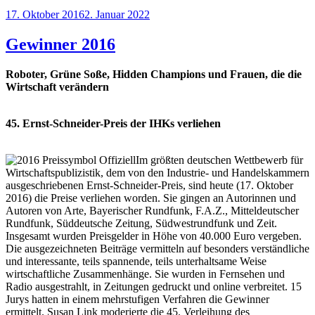
Veröffentlicht
17. Oktober 2016
2. Januar 2022
am
Gewinner 2016
Roboter, Grüne Soße, Hidden Champions und Frauen, die die
Wirtschaft verändern
45.
Ernst-Schneider-Preis der IHKs verliehen
Im größten deutschen Wettbewerb für
Wirt­schaftspubli­zistik, dem von den Industrie- und Handelskammern
ausgeschriebenen Ernst-Schneider-Preis, sind heute (17. Oktober
2016) die Preise ver­lie­hen worden. Sie gingen an Autorinnen und
Autoren von Arte, Bayerischer Rundfunk, F.A.Z., Mitteldeutscher
Rundfunk, Süddeutsche Zeitung, Südwestrundfunk und Zeit.
Insgesamt wurden Preisgelder in Höhe von 40.000 Euro vergeben.
Die ausgezeichneten Beiträge vermitteln auf besonders verständliche
und interessante, teils spannende, teils unterhaltsame Weise
wirtschaftliche Zusammenhänge. Sie wurden in Fernsehen und
Radio ausgestrahlt, in Zeitungen gedruckt und online verbreitet. 15
Jurys hatten in einem mehrstufigen Verfahren die Gewinner
ermittelt. Susan Link moderierte die 45. Verleihung des