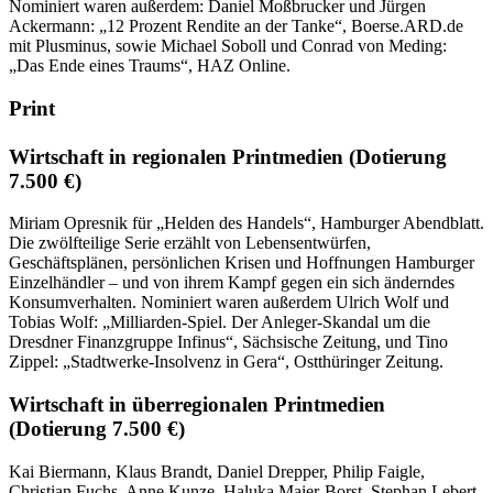
Nominiert waren außerdem: Daniel Moßbrucker und Jürgen
Ackermann: „12 Prozent Rendite an der Tanke“, Boerse.ARD.de
mit Plusminus, sowie Michael Soboll und Conrad von Meding:
„Das Ende eines Traums“, HAZ Online.
Print
Wirtschaft in regionalen Printmedien
(Dotierung
7.500 €)
Miriam Opresnik für „Helden des Handels“, Hamburger Abendblatt.
Die zwölfteilige Serie erzählt von Lebensentwürfen,
Geschäftsplänen, persönlichen Krisen und Hoffnungen Hamburger
Einzelhändler – und von ihrem Kampf gegen ein sich änderndes
Konsumverhalten. Nominiert waren außerdem Ulrich Wolf und
Tobias Wolf: „Milliarden-Spiel. Der Anleger-Skandal um die
Dresdner Finanzgruppe Infinus“, Sächsische Zeitung, und Tino
Zippel: „Stadtwerke-Insolvenz in Gera“, Ostthüringer Zeitung.
Wirtschaft in überregionalen Printmedien
(Dotierung 7.500 €)
Kai Biermann, Klaus Brandt, Daniel Drepper, Philip Faigle,
Christian Fuchs, Anne Kunze, Haluka Maier-Borst, Stephan Lebert,