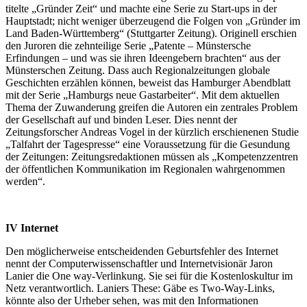
titelte „Gründer Zeit“ und machte eine Serie zu Start-ups in der
Hauptstadt; nicht weniger überzeugend die Folgen von „Gründer im
Land Baden-Württemberg“ (Stuttgarter Zeitung). Originell erschien
den Juroren die zehnteilige Serie „Patente – Münstersche
Erfindungen – und was sie ihren Ideengebern brachten“ aus der
Münsterschen Zeitung. Dass auch Regionalzeitungen globale
Geschichten erzählen können, beweist das Hamburger Abendblatt
mit der Serie „Hamburgs neue Gastarbeiter“. Mit dem aktuellen
Thema der Zuwanderung greifen die Autoren ein zentrales Problem
der Gesellschaft auf und binden Leser. Dies nennt der
Zeitungsforscher Andreas Vogel in der kürzlich erschienenen Studie
„Talfahrt der Tagespresse“ eine Voraussetzung für die Gesundung
der Zeitungen: Zeitungsredaktionen müssen als „Kompetenzzentren
der öffentlichen Kommunikation im Regionalen wahrgenommen
werden“.
IV
Internet
Den möglicherweise entscheidenden Geburtsfehler des Internet
nennt der Computerwissenschaftler und Internetvisionär Jaron
Lanier die One way-Verlinkung. Sie sei für die Kostenloskultur im
Netz verantwortlich. Laniers These: Gäbe es Two-Way-Links,
könnte also der Urheber sehen, was mit den Informationen