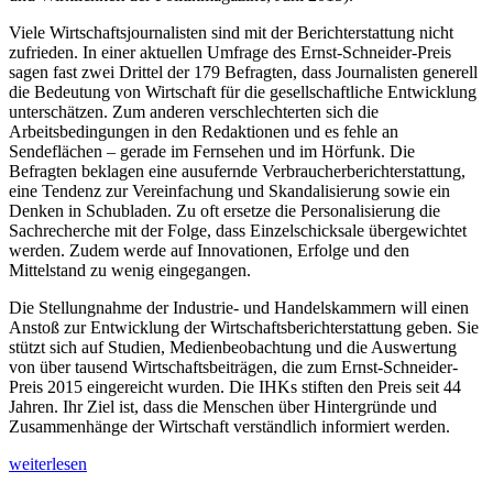
Viele Wirtschaftsjournalisten sind mit der Bericht­erstattung nicht
zufrieden. In einer aktuellen Umfrage des Ernst-Schneider-Preis
sagen fast zwei Drittel der 179 Befragten, dass Journalisten generell
die Bedeutung von Wirtschaft für die gesellschaftliche Entwicklung
unterschätzen. Zum anderen verschlechterten sich die
Arbeitsbedingungen in den Redaktionen und es fehle an
Sendeflächen – gerade im Fernsehen und im Hörfunk. Die
Befragten beklagen eine ausufernde Verbraucherberichter­stattung,
eine Tendenz zur Vereinfachung und Skandalisie­rung sowie ein
Denken in Schubladen. Zu oft ersetze die Personalisierung die
Sachrecherche mit der Folge, dass Einzel­schicksale übergewichtet
werden. Zudem werde auf Innovationen, Erfolge und den
Mittelstand zu wenig eingegangen.
Die Stellungnahme der Industrie- und Handelskammern will einen
Anstoß zur Entwicklung der Wirtschaftsbericht­erstattung geben. Sie
stützt sich auf Studien, Medienbeobachtung und die Auswertung
von über tausend Wirtschaftsbeiträgen, die zum Ernst-Schneider-
Preis 2015 eingereicht wurden. Die IHKs stiften den Preis seit 44
Jahren. Ihr Ziel ist, dass die Menschen über Hintergründe und
Zusammenhänge der Wirtschaft verständlich informiert werden.
„Das
weiterlesen
ganze