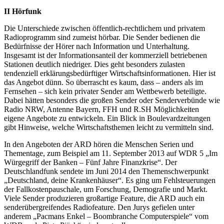
II Hörfunk
Die Unterschiede zwischen öffentlich-rechtlichem und privatem
Radioprogramm sind zumeist hörbar. Die Sender bedienen die
Bedürfnisse der Hörer nach Information und Unterhaltung.
Insgesamt ist der Informationsanteil der kommerziell betriebenen
Stationen deutlich niedriger. Dies geht besonders zulasten
tendenziell erklärungsbedürftiger Wirtschaftsinformationen. Hier ist
das Angebot dünn. So überrascht es kaum, dass – anders als im
Fernsehen – sich kein privater Sender am Wettbewerb beteiligte.
Dabei hätten besonders die großen Sender oder Senderverbünde wie
Radio NRW, Antenne Bayern, FFH und R.SH Möglichkeiten
eigene Angebote zu entwickeln. Ein Blick in Boulevardzeitungen
gibt Hinweise, welche Wirtschaftsthemen leicht zu vermitteln sind.
In den Angeboten der ARD hören die Menschen Serien und
Thementage, zum Beispiel am 11. September 2013 auf WDR 5 „Im
Würgegriff der Banken – Fünf Jahre Finanzkrise“. Der
Deutschlandfunk sendete im Juni 2014 den Themenschwerpunkt
„Deutschland, deine Krankenhäuser“. Es ging um Fehlsteuerungen
der Fallkostenpauschale, um Forschung, Demografie und Markt.
Viele Sender produzieren großartige Feature, die ARD auch ein
senderübergreifendes Radiofeature. Den Jurys gefielen unter
anderem „Pacmans Enkel – Boombranche Computerspiele“ vom