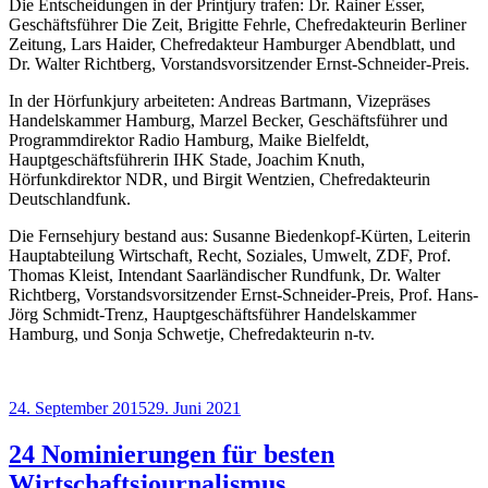
Die Entscheidungen in der Printjury trafen: Dr. Rainer Esser,
Geschäftsführer Die Zeit, Brigitte Fehrle, Chefredakteurin Berliner
Zeitung, Lars Haider, Chefredakteur Hamburger Abendblatt, und
Dr. Walter Richtberg, Vorstandsvorsitzender Ernst-Schneider-Preis.
In der Hörfunkjury arbeiteten: Andreas Bartmann, Vizepräses
Handelskammer Hamburg, Marzel Becker, Geschäftsführer und
Programmdirektor Radio Hamburg, Maike Bielfeldt,
Hauptgeschäftsführerin IHK Stade, Joachim Knuth,
Hörfunkdirektor NDR, und Birgit Wentzien, Chefredakteurin
Deutschlandfunk.
Die Fernsehjury bestand aus: Susanne Biedenkopf-Kürten, Leiterin
Hauptabteilung Wirtschaft, Recht, Soziales, Umwelt, ZDF, Prof.
Thomas Kleist, Intendant Saarländischer Rundfunk, Dr. Walter
Richtberg, Vorstandsvorsitzender Ernst-Schneider-Preis, Prof. Hans-
Jörg Schmidt-Trenz, Hauptgeschäftsführer Handelskammer
Hamburg, und Sonja Schwetje, Chefredakteurin n-tv.
Veröffentlicht
24. September 2015
29. Juni 2021
am
24 Nominierungen für besten
Wirtschaftsjournalismus