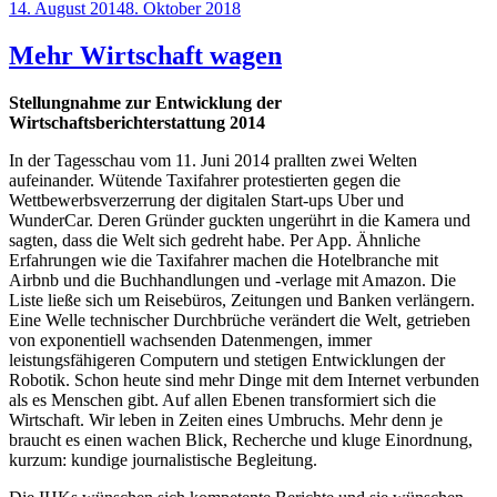
Veröffentlicht
14. August 2014
8. Oktober 2018
Bild
am
zeigen“
Mehr Wirtschaft wagen
Stellungnahme zur Entwicklung der
Wirtschaftsberichterstattung 2014
In der Tagesschau vom 11. Juni 2014 prallten zwei Welten
aufeinander. Wütende Taxifahrer pro­testierten gegen die
Wettbewerbsverzerrung der digitalen Start-ups Uber und
WunderCar. Deren Gründer guckten ungerührt in die Kamera und
sagten, dass die Welt sich gedreht habe. Per App. Ähnliche
Erfahrungen wie die Taxifahrer machen die Hotelbranche mit
Airbnb und die Buchhandlungen und -verlage mit Amazon. Die
Liste ließe sich um Reisebüros, Zeitungen und Banken verlängern.
Eine Welle technischer Durchbrüche verändert die Welt, getrieben
von exponentiell wachsenden Datenmengen, immer
leistungsfähigeren Computern und stetigen Entwicklungen der
Robotik. Schon heute sind mehr Dinge mit dem Internet verbunden
als es Menschen gibt. Auf allen Ebenen transformiert sich die
Wirtschaft. Wir leben in Zeiten eines Umbruchs. Mehr denn je
braucht es einen wachen Blick, Recherche und kluge Einordnung,
kurzum: kundige journalistische Begleitung.