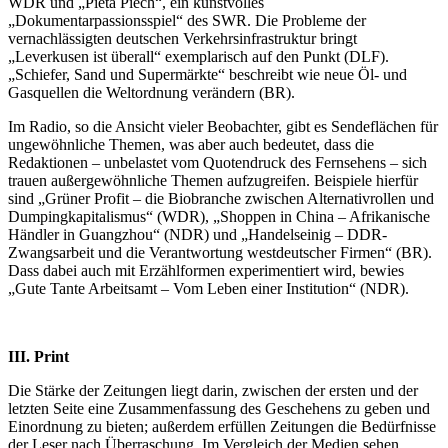
WDR und „Pieta Piëch“, ein kunstvolles
„Dokumentarpassionsspiel“ des SWR. Die Probleme der
vernachlässigten deutschen Verkehrsinfrastruktur bringt
„Leverkusen ist überall“ exemplarisch auf den Punkt (DLF).
„Schiefer, Sand und Supermärkte“ beschreibt wie neue Öl- und
Gasquellen die Weltordnung verändern (BR).
Im Radio, so die Ansicht vieler Beobachter, gibt es Sendeflächen für
ungewöhnliche Themen, was aber auch bedeutet, dass die
Redaktionen – unbelastet vom Quotendruck des Fernsehens – sich
trauen außergewöhnliche Themen aufzugreifen. Beispiele hierfür
sind „Grüner Profit – die Biobranche zwischen Alternativrollen und
Dumping­kapita­lis­mus“ (WDR), „Shoppen in China – Afrikanische
Händler in Guangzhou“ (NDR) und „Handelseinig – DDR-
Zwangsarbeit und die Verantwortung westdeutscher Firmen“ (BR).
Dass dabei auch mit Erzählformen experimentiert wird, bewies
„Gute Tante Arbeitsamt – Vom Leben einer Institution“ (NDR).
III. Print
Die Stärke der Zeitungen liegt darin, zwischen der ersten und der
letzten Seite eine Zusammenfassung des Geschehens zu geben und
Einordnung zu bieten; außerdem erfüllen Zeitungen die Bedürfnisse
der Leser nach Überraschung. Im Vergleich der Medien sehen