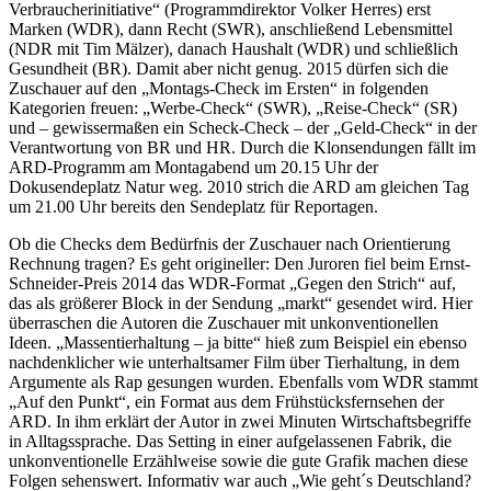
Verbraucherinitiative“ (Programmdirektor Volker Herres) erst
Marken (WDR), dann Recht (SWR), anschließend Lebensmittel
(NDR mit Tim Mälzer), danach Haushalt (WDR) und schließlich
Gesundheit (BR). Damit aber nicht genug. 2015 dürfen sich die
Zuschauer auf den „Montags-Check im Ersten“ in folgenden
Kategorien freuen: „Werbe-Check“ (SWR), „Reise-Check“ (SR)
und – gewissermaßen ein Scheck-Check – der „Geld-Check“ in der
Verantwortung von BR und HR. Durch die Klonsendungen fällt im
ARD-Programm am Montagabend um 20.15 Uhr der
Dokusendeplatz Natur weg. 2010 strich die ARD am gleichen Tag
um 21.00 Uhr bereits den Sendeplatz für Reportagen.
Ob die Checks dem Bedürfnis der Zuschauer nach Orientierung
Rechnung tragen? Es geht origineller: Den Juroren fiel beim Ernst-
Schneider-Preis 2014 das WDR-Format „Gegen den Strich“ auf,
das als größerer Block in der Sendung „markt“ gesendet wird. Hier
überraschen die Autoren die Zuschauer mit unkonventionellen
Ideen. „Massentierhaltung – ja bitte“ hieß zum Beispiel ein ebenso
nachdenklicher wie unterhaltsamer Film über Tierhaltung, in dem
Argumente als Rap gesungen wurden. Ebenfalls vom WDR stammt
„Auf den Punkt“, ein Format aus dem Frühstücksfernsehen der
ARD. In ihm erklärt der Autor in zwei Minuten Wirtschaftsbegriffe
in Alltagssprache. Das Setting in einer aufgelassenen Fabrik, die
unkonventionelle Erzählweise sowie die gute Grafik machen diese
Folgen sehenswert. Informativ war auch „Wie geht´s Deutschland?