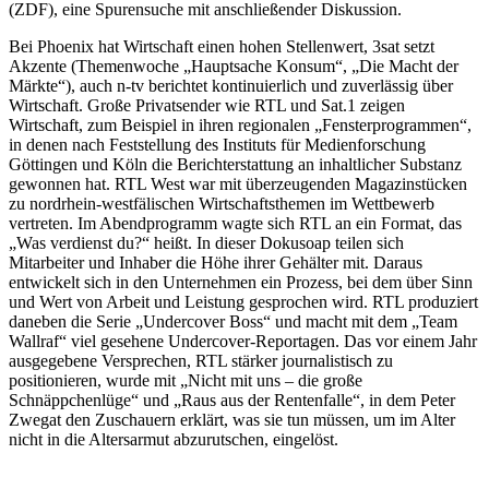
(ZDF), eine Spurensuche mit anschließender Diskussion.
Bei Phoenix hat Wirtschaft einen hohen Stellenwert, 3sat setzt
Akzente (Themenwoche „Hauptsache Konsum“, „Die Macht der
Märkte“), auch n-tv berichtet kontinuierlich und zuverlässig über
Wirtschaft. Große Privatsender wie RTL und Sat.1 zeigen
Wirtschaft, zum Beispiel in ihren regionalen „Fensterprogrammen“,
in denen nach Feststellung des Instituts für Medienforschung
Göttingen und Köln die Berichterstattung an inhaltlicher Substanz
gewonnen hat. RTL West war mit überzeugenden Magazinstücken
zu nordrhein-westfälischen Wirtschaftsthemen im Wettbewerb
vertreten. Im Abendprogramm wagte sich RTL an ein Format, das
„Was verdienst du?“ heißt. In dieser Dokusoap teilen sich
Mitarbeiter und Inhaber die Höhe ihrer Gehälter mit. Daraus
entwickelt sich in den Unternehmen ein Prozess, bei dem über Sinn
und Wert von Arbeit und Leistung gesprochen wird. RTL produziert
daneben die Serie „Undercover Boss“ und macht mit dem „Team
Wallraf“ viel gesehene Undercover-Reportagen. Das vor einem Jahr
ausgegebene Versprechen, RTL stärker journalistisch zu
positionieren, wurde mit „Nicht mit uns – die große
Schnäppchenlüge“ und „Raus aus der Rentenfalle“, in dem Peter
Zwegat den Zuschauern erklärt, was sie tun müssen, um im Alter
nicht in die Altersarmut abzurutschen, eingelöst.