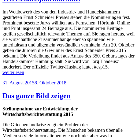
Im Wettbewerb des von den Industrie- und Han­delskammern
gestifteten Ernst-Schneider-Preises stehen die Nomi­nierun­gen fest.
Prominent besetzte Jurys wählten aus Fernsehen, Hör­funk, Online
und Print insgesamt 24 Beiträge aus. Die nominierten Beiträge
greifen gesellschaftlich relevante Themen auf. Sie ragen heraus, weil
sie wirtschaftliche Zusammenhänge ebenso spannend wie
unterhaltsam und allgemein verständlich vermitteln. Am 20. Oktober
geben die Juroren die Gewinner des Ernst-Schneider-Preis 2015
bekannt. Die Verleihung findet aus Anlass des 350. Geburtstages der
Handelskammer Hamburg statt. Sie wird von Jörg Thadeusz
moderiert. Der offizielle Twitter-Hashtag lautet #esp15.
„24
weiterlesen
Nominierungen
Veröffentlicht
31. August 2015
8. Oktober 2018
für
am
besten
Wirtschaftsjournalismus“
Das ganze Bild zeigen
Stellungnahme zur Entwicklung der
Wirtschaftsberichterstattung 2015
Die Griechenlandkrise zeigt ein Problem der
Wirtschaftsberichterstattung. Die Menschen bekamen über alle
Medien so viele Informationen wie noch nie, aber was in