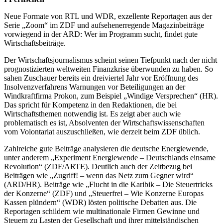
Neue Formate von RTL und WDR, exzellente Reportagen aus der
Serie „Zoom“ im ZDF und aufsehenerregende Magazinbeiträge
vorwiegend in der ARD: Wer im Programm sucht, findet gute
Wirtschaftsbeiträge.
Der Wirtschaftsjournalismus scheint seinen Tiefpunkt nach der nicht
prognostizierten weltweiten Finanzkrise überwunden zu haben. So
sahen Zuschauer bereits ein dreiviertel Jahr vor Eröffnung des
Insolvenzverfahrens Warnungen vor Beteiligungen an der
Windkraftfirma Prokon, zum Beispiel „Windige Versprechen“ (HR).
Das spricht für Kompetenz in den Redaktionen, die bei
Wirtschaftsthemen notwendig ist. Es zeigt aber auch wie
problematisch es ist, Absolventen der Wirtschaftswissenschaften
vom Volontariat auszuschließen, wie derzeit beim ZDF üblich.
Zahlreiche gute Beiträge analysieren die deutsche Energiewende,
unter anderem „Experiment Energiewende – Deutschlands einsame
Revolution“ (ZDF/ARTE). Deutlich auch der Zeitbezug bei
Beiträgen wie „Zugriff! – wenn das Netz zum Gegner wird“
(ARD/HR). Beiträge wie „Flucht in die Karibik – Die Steuertricks
der Konzerne“ (ZDF) und „Steuerfrei – Wie Konzerne Europas
Kassen plündern“ (WDR) lösten politische Debatten aus. Die
Reportagen schildern wie multinationale Firmen Gewinne und
Steuern zu Lasten der Gesellschaft und ihrer mittelständischen