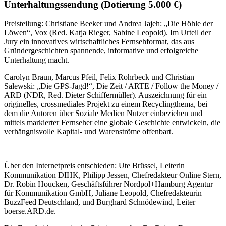
Unterhaltungssendung
(Dotierung 5.000 €)
Preisteilung: Christiane Beeker und Andrea Jajeh: „Die Höhle der
Löwen“, Vox (Red. Katja Rieger, Sabine Leopold). Im Urteil der
Jury ein innovatives wirtschaftliches Fernsehformat, das aus
Gründergeschichten spannende, informative und erfolgreiche
Unterhaltung macht.
Carolyn Braun, Marcus Pfeil, Felix Rohrbeck und Christian
Salewski: „Die GPS-Jagd!“, Die Zeit / ARTE / Follow the Money /
ARD (NDR, Red. Dieter Schiffermüller). Auszeichnung für ein
originelles, crossmediales Projekt zu einem Recyclingthema, bei
dem die Autoren über Soziale Medien Nutzer einbeziehen und
mittels markierter Fernseher eine globale Geschichte entwickeln, die
verhängnisvolle Kapital- und Warenströme offenbart.
Über den Internetpreis entschieden: Ute Brüssel, Leiterin
Kommunikation DIHK, Philipp Jessen, Chefredakteur Online Stern,
Dr. Robin Houcken, Geschäftsführer Nordpol+Hamburg Agentur
für Kommunikation GmbH, Juliane Leopold, Chefredakteurin
BuzzFeed Deutschland, und Burghard Schnödewind, Leiter
boerse.ARD.de.