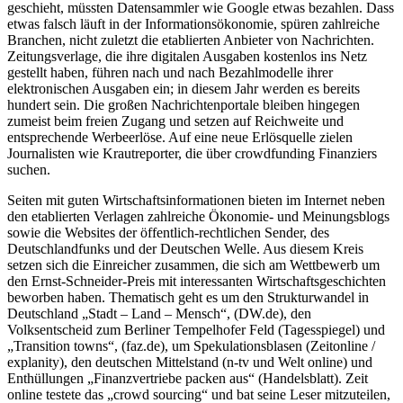
geschieht, müssten Datensammler wie Google etwas bezahlen. Dass
etwas falsch läuft in der Informationsökonomie, spüren zahlreiche
Branchen, nicht zuletzt die etablierten Anbieter von Nachrichten.
Zeitungsverlage, die ihre digitalen Ausgaben kostenlos ins Netz
gestellt haben, führen nach und nach Bezahlmodelle ihrer
elektronischen Ausgaben ein; in diesem Jahr werden es bereits
hundert sein. Die großen Nachrichtenportale bleiben hingegen
zumeist beim freien Zugang und setzen auf Reichweite und
entsprechende Werbeerlöse. Auf eine neue Erlösquelle zielen
Journalisten wie Krautreporter, die über crowdfunding Finanziers
suchen.
Seiten mit guten Wirtschaftsinformationen bieten im Internet neben
den etablierten Verlagen zahlreiche Ökonomie- und Meinungsblogs
sowie die Websites der öffentlich-rechtlichen Sender, des
Deutschlandfunks und der Deutschen Welle. Aus diesem Kreis
setzen sich die Einreicher zusammen, die sich am Wettbewerb um
den Ernst-Schneider-Preis mit interessanten Wirtschaftsgeschichten
beworben haben. Thematisch geht es um den Strukturwandel in
Deutschland „Stadt – Land – Mensch“, (DW.de), den
Volksentscheid zum Berliner Tempelhofer Feld (Tagesspiegel) und
„Transition towns“, (faz.de), um Spekulationsblasen (Zeitonline /
explanity), den deutschen Mittelstand (n-tv und Welt online) und
Enthüllungen „Finanzvertriebe packen aus“ (Handelsblatt). Zeit
online testete das „crowd sourcing“ und bat seine Leser mitzuteilen,