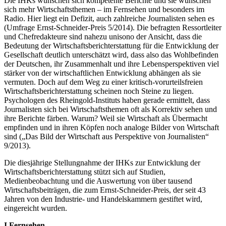
Die IHKs wünschen sich kompetente Berichte und sie wünschen
sich mehr Wirtschaftsthemen – im Fernsehen und besonders im
Radio. Hier liegt ein Defizit, auch zahlreiche Journalisten sehen es
(Umfrage Ernst-Schneider-Preis 5/2014). Die befragten Ressortleiter
und Chefredakteure sind nahezu unisono der Ansicht, dass die
Bedeutung der Wirtschaftsberichterstattung für die Entwicklung der
Gesellschaft deutlich unterschätzt wird, dass also das Wohlbefinden
der Deutschen, ihr Zusammenhalt und ihre Lebensperspektiven viel
stärker von der wirtschaftlichen Entwicklung abhängen als sie
vermuten. Doch auf dem Weg zu einer kritisch-vorurteilsfreien
Wirtschaftsberichterstattung scheinen noch Steine zu liegen.
Psychologen des Rheingold-Instituts haben gerade ermittelt, dass
Journalisten sich bei Wirtschaftsthemen oft als Korrektiv sehen und
ihre Berichte färben. Warum? Weil sie Wirtschaft als Übermacht
empfinden und in ihren Köpfen noch analoge Bilder von Wirtschaft
sind („Das Bild der Wirtschaft aus Perspektive von Journalisten“
9/2013).
Die diesjährige Stellungnahme der IHKs zur Entwicklung der
Wirtschaftsberichterstattung stützt sich auf Studien,
Medienbeobachtung und die Auswertung von über tausend
Wirtschaftsbeiträgen, die zum Ernst-Schneider-Preis, der seit 43
Jahren von den Industrie- und Handelskammern gestiftet wird,
eingereicht wurden.
I Fernsehen