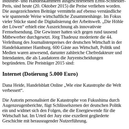
Industrie- und Handelskammern ausgeschriebenen Ernst-Schneider-
Preis, sind heute (20. Oktober 2015) die Preise ver­lie­hen worden.
Die ausgezeichneten Beiträge vermitteln auf ebenso verständliche
wie spannende Weise wirtschaftliche Zusammenhänge. Im Fokus
vieler Stücke stand die Digitalisierung der Arbeitswelt. „Die Höhle
der Löwen“ erhielt eine Auszeichnung als innovativste
Fernsehsendung. Die Gewinner hatten sich gegen rund tausend
Mitbewerber durchgesetzt. Jörg Thadeusz moderierte die 44.
Verleihung des Journalistenpreises der deutschen Wirtschaft in der
Handelskammer Hamburg. 600 Gäste aus Wirtschaft, Politik und
Medien waren anwesend, darunter zahlreiche Chefredakteure und
Intendanten, die als Laudatoren die Juryentscheidungen
begründeten. Die Preisträger 2015 sind:
Internet
(Dotierung 5.000 Euro)
Dana Heide, Handelsblatt Online „Wie eine Katastrophe die Welt
verbessert“.
Die Autorin personalisiert die Katastrophe von Fukushima durch
Augenzeugenberichte, fügt Schlüsselszenen der deutschen Politik
ein und widmet sich den Folgen, die die Energiewende für die
Wirtschaft hat. Im Urteil der Jury eine exzellent gegliederte
Geschichte mit herausragender Nutzerführung.