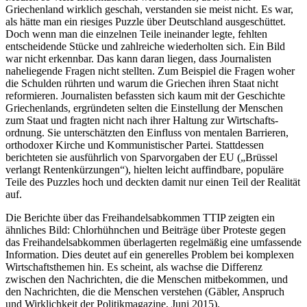
Griechenland wirklich geschah, verstanden sie meist nicht. Es war,
als hätte man ein riesiges Puzzle über Deutschland ausgeschüttet.
Doch wenn man die einzelnen Teile ineinander legte, fehlten
entscheidende Stücke und zahlreiche wiederholten sich. Ein Bild
war nicht erkennbar. Das kann daran liegen, dass Journalisten
naheliegende Fragen nicht stellten. Zum Beispiel die Fragen woher
die Schulden rührten und warum die Griechen ihren Staat nicht
reformieren. Journalisten befassten sich kaum mit der Geschichte
Griechenlands, ergründeten selten die Einstellung der Menschen
zum Staat und fragten nicht nach ihrer Haltung zur Wirtschafts­
ordnung. Sie unterschätzten den Einfluss von mentalen Barrieren,
orthodoxer Kirche und Kommunistischer Partei. Stattdessen
berichteten sie ausführlich von Sparvorgaben der EU („Brüssel
verlangt Rentenkürzungen“), hielten leicht auffindbare, populäre
Teile des Puzzles hoch und deckten damit nur einen Teil der Realität
auf.
Die Berichte über das Freihandelsabkommen TTIP zeigten ein
ähnliches Bild: Chlorhühnchen und Beiträge über Proteste gegen
das Freihandelsabkommen überlagerten regelmäßig eine umfassende
Information. Dies deutet auf ein generelles Problem bei komplexen
Wirtschafts­themen hin. Es scheint, als wachse die Differenz
zwischen den Nachrichten, die die Menschen mitbekommen, und
den Nachrichten, die die Menschen verstehen (Gäbler, Anspruch
und Wirklichkeit der Politikmagazine, Juni 2015).