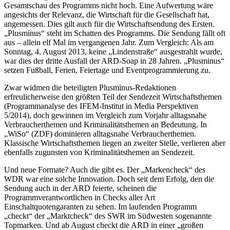
Gesamtschau des Programms nicht hoch. Eine Aufwertung wäre
angesichts der Relevanz, die Wirtschaft für die Gesellschaft hat,
angemessen. Dies gilt auch für die Wirtschaftsendung des Ersten.
„Plus­minus“ steht im Schatten des Programms. Die Sendung fällt oft
aus – allein elf Mal im vergangenen Jahr. Zum Vergleich: Als am
Sonntag, 4. August 2013, keine „Lindenstraße“ ausgestrahlt wurde,
war dies der dritte Ausfall der ARD-Soap in 28 Jahren. „Plusminus“
setzen Fußball, Ferien, Feiertage und Eventprogrammierung zu.
Zwar widmen die beteiligten Plusminus-Redaktionen
erfreulicherweise den größten Teil der Sendezeit Wirtschafts­themen
(Programmanalyse des IFEM-Institut in Media Perspektiven
5/2014), doch gewinnen im Vergleich zum Vorjahr alltagsnahe
Verbraucherthemen und Kriminalitäts­themen an Bedeutung. In
„WiSo“ (ZDF) dominieren alltagsnahe Verbraucherthemen.
Klassische Wirtschaftsthemen liegen an zweiter Stelle, verlieren aber
ebenfalls zugunsten von Kriminalitätsthemen an Sendezeit.
Und neue Formate? Auch die gibt es. Der „Markencheck“ des
WDR war eine solche Innovation. Doch seit dem Erfolg, den die
Sendung auch in der ARD feierte, scheinen die
Programmverantwortlichen in Checks aller Art
Einschaltquotengaranten zu sehen. Im laufenden Programm
„checkt“ der „Marktcheck“ des SWR im Südwesten sogenannte
Topmarken. Und ab August checkt die ARD in einer „großen