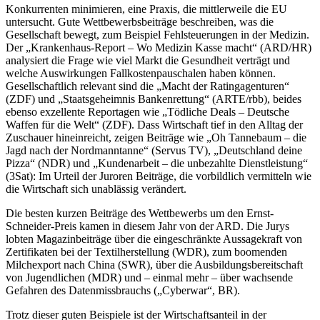
Konkurrenten minimieren, eine Praxis, die mittlerweile die EU
untersucht. Gute Wettbewerbsbeiträge beschreiben, was die
Gesellschaft bewegt, zum Beispiel Fehlsteuerungen in der Medizin.
Der „Krankenhaus-Report – Wo Medizin Kasse macht“ (ARD/HR)
analysiert die Frage wie viel Markt die Gesundheit verträgt und
welche Auswirkungen Fallkostenpauschalen haben können.
Gesellschaftlich relevant sind die „Macht der Ratingagenturen“
(ZDF) und „Staatsgeheimnis Bankenrettung“ (ARTE/rbb), beides
ebenso exzellente Reportagen wie „Tödliche Deals – Deutsche
Waffen für die Welt“ (ZDF). Dass Wirtschaft tief in den Alltag der
Zuschauer hineinreicht, zeigen Beiträge wie „Oh Tannebaum – die
Jagd nach der Nordmanntanne“ (Servus TV), „Deutschland deine
Pizza“ (NDR) und „Kundenarbeit – die unbezahlte Dienstleistung“
(3Sat): Im Urteil der Juroren Beiträge, die vorbildlich vermitteln wie
die Wirtschaft sich unablässig verändert.
Die besten kurzen Beiträge des Wettbewerbs um den Ernst-
Schneider-Preis kamen in diesem Jahr von der ARD. Die Jurys
lobten Magazinbeiträge über die eingeschränkte Aussagekraft von
Zertifikaten bei der Textilherstellung (WDR), zum boomenden
Milchexport nach China (SWR), über die Ausbildungsbereitschaft
von Jugendlichen (MDR) und – einmal mehr – über wachsende
Gefahren des Datenmissbrauchs („Cyberwar“, BR).
Trotz dieser guten Beispiele ist der Wirtschaftsanteil in der