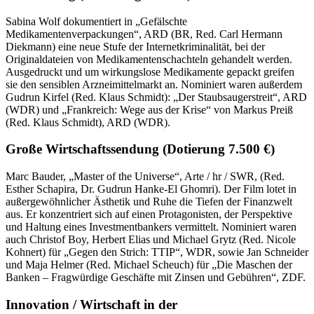
Sabina Wolf dokumentiert in „Gefälschte
Medikamentenverpackungen“, ARD (BR, Red. Carl Hermann
Diekmann) eine neue Stufe der Internetkriminalität, bei der
Originaldateien von Medikamentenschachteln gehandelt werden.
Ausgedruckt und um wirkungslose Medikamente gepackt greifen
sie den sensiblen Arzneimittelmarkt an. Nominiert waren außerdem
Gudrun Kirfel (Red. Klaus Schmidt): „Der Staubsaugerstreit“, ARD
(WDR) und „Frankreich: Wege aus der Krise“ von Markus Preiß
(Red. Klaus Schmidt), ARD (WDR).
Große Wirtschaftssendung
(Dotierung 7.500 €)
Marc Bauder, „Master of the Universe“, Arte / hr / SWR, (Red.
Esther Schapira, Dr. Gudrun Hanke-El Ghomri). Der Film lotet in
außergewöhnlicher Ästhetik und Ruhe die Tiefen der Finanzwelt
aus. Er konzentriert sich auf einen Protagonisten, der Perspektive
und Haltung eines Investmentbankers vermittelt. Nominiert waren
auch Christof Boy, Herbert Elias und Michael Grytz (Red. Nicole
Kohnert) für „Gegen den Strich: TTIP“, WDR, sowie Jan Schneider
und Maja Helmer (Red. Michael Scheuch) für „Die Maschen der
Banken – Fragwürdige Geschäfte mit Zinsen und Gebühren“, ZDF.
Innovation / Wirtschaft in der