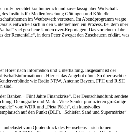
n-tv berichtet kontinuierlich und zuverlässig über Wirtschaft.
 des Instituts für Medienforschung Göttingen und Köln die
irtschaftsthemen im Wettbewerb vertreten. Im Abendprogramm wagte
 Daraus entwickelt sich in den Unternehmen ein Prozess, bei dem über
allraf“ viel gesehene Undercover-Reportagen. Das vor einem Jahr
us der Rentenfalle“, in dem Peter Zwegat den Zuschauern erklärt, was
r Hörer nach Information und Unterhaltung. Insgesamt ist der
Wirtschaftsinformationen. Hier ist das Angebot dünn. So überrascht es
 oder Senderverbünde wie Radio NRW, Antenne Bayern, FFH und R.SH
n sind.
er Banken – Fünf Jahre Finanzkrise“. Der Deutschlandfunk sendete
chung, Demografie und Markt. Viele Sender produzieren großartige
rspiele“ vom WDR und „Pieta Piëch“, ein kunstvolles
xemplarisch auf den Punkt (DLF). „Schiefer, Sand und Supermärkte“
 – unbelastet vom Quotendruck des Fernsehens – sich trauen