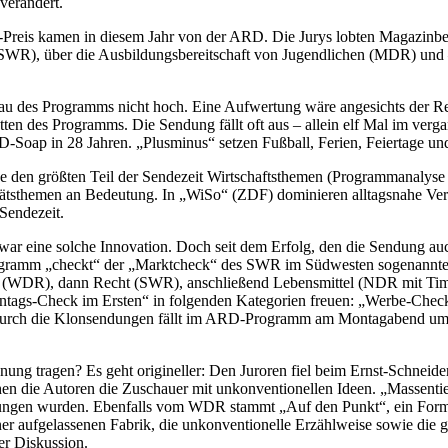
 verändert.
Preis kamen in diesem Jahr von der ARD. Die Jurys lobten Magazinbeitr
SWR), über die Ausbildungsbereitschaft von Jugendlichen (MDR) und
chau des Programms nicht hoch. Eine Aufwertung wäre angesichts der Rel
atten des Programms. Die Sendung fällt oft aus – allein elf Mal im ver
ARD-Soap in 28 Jahren. „Plusminus“ setzen Fußball, Ferien, Feiertage 
e den größten Teil der Sendezeit Wirtschafts­themen (Programmanalyse
äts­themen an Bedeutung. In „WiSo“ (ZDF) dominieren alltagsnahe Ver
 Sendezeit.
 eine solche Innovation. Doch seit dem Erfolg, den die Sendung auch
Programm „checkt“ der „Marktcheck“ des SWR im Südwesten sogenannt
ken (WDR), dann Recht (SWR), anschließend Lebensmittel (NDR mit Ti
Montags-Check im Ersten“ in folgenden Kategorien freuen: „Werbe-Ch
urch die Klonsendungen fällt im ARD-Programm am Montagabend um 
ng tragen? Es geht origineller: Den Juroren fiel beim Ernst-Schneid
en die Autoren die Zuschauer mit unkonventionellen Ideen. „Massentier
sungen wurden. Ebenfalls vom WDR stammt „Auf den Punkt“, ein Forma
iner aufgelassenen Fabrik, die unkonventionelle Erzählweise sowie die
er Diskussion.