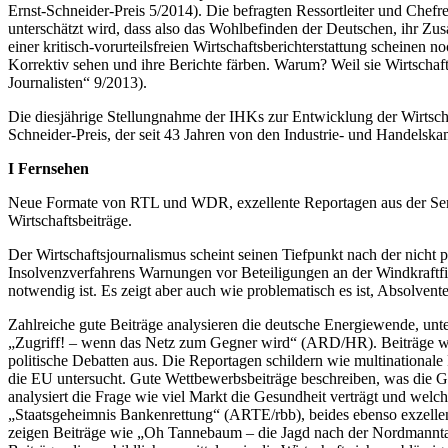
Ernst-Schneider-Preis 5/2014). Die befragten Ressortleiter und Chefre
unterschätzt wird, dass also das Wohlbefinden der Deutschen, ihr Z
einer kritisch-vorurteilsfreien Wirtschaftsberichterstattung scheinen n
Korrektiv sehen und ihre Berichte färben. Warum? Weil sie Wirtschaf
Journalisten“ 9/2013).
Die diesjährige Stellungnahme der IHKs zur Entwicklung der Wirtscha
Schneider-Preis, der seit 43 Jahren von den Industrie- und Handelska
I Fernsehen
Neue Formate von RTL und WDR, exzellente Reportagen aus der Ser
Wirtschaftsbeiträge.
Der Wirtschaftsjournalismus scheint seinen Tiefpunkt nach der nicht 
Insolvenzverfahrens Warnungen vor Beteiligungen an der Windkraftf
notwendig ist. Es zeigt aber auch wie problematisch es ist, Absolven
Zahlreiche gute Beiträge analysieren die deutsche Energiewende, u
„Zugriff! – wenn das Netz zum Gegner wird“ (ARD/HR). Beiträge wi
politische Debatten aus. Die Reportagen schildern wie multinationale
die EU untersucht. Gute Wettbewerbsbeiträge beschreiben, was die
analysiert die Frage wie viel Markt die Gesundheit verträgt und wel
„Staatsgeheimnis Bankenrettung“ (ARTE/rbb), beides ebenso exzellent
zeigen Beiträge wie „Oh Tannebaum – die Jagd nach der Nordmanntan