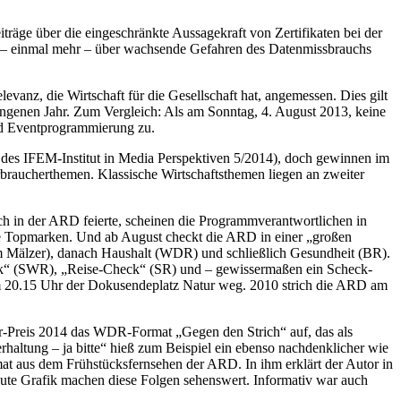
äge über die eingeschränkte Aussagekraft von Zertifikaten bei der
 – einmal mehr – über wachsende Gefahren des Datenmissbrauchs
evanz, die Wirtschaft für die Gesellschaft hat, angemessen. Dies gilt
gangenen Jahr. Zum Vergleich: Als am Sonntag, 4. August 2013, keine
und Eventprogrammierung zu.
 des IFEM-Institut in Media Perspektiven 5/2014), doch gewinnen im
braucherthemen. Klassische Wirtschaftsthemen liegen an zweiter
 in der ARD feierte, scheinen die Programmverantwortlichen in
e Topmarken. Und ab August checkt die ARD in einer „großen
m Mälzer), danach Haushalt (WDR) und schließlich Gesundheit (BR).
eck“ (SWR), „Reise-Check“ (SR) und – gewissermaßen ein Scheck-
20.15 Uhr der Dokusendeplatz Natur weg. 2010 strich die ARD am
er-Preis 2014 das WDR-Format „Gegen den Strich“ auf, das als
haltung – ja bitte“ hieß zum Beispiel ein ebenso nachdenklicher wie
t aus dem Frühstücksfernsehen der ARD. In ihm erklärt der Autor in
 gute Grafik machen diese Folgen sehenswert. Informativ war auch