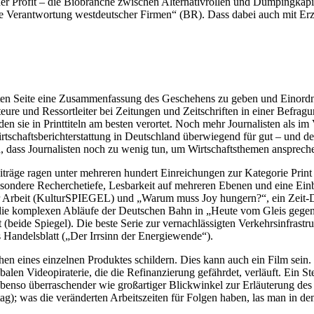
er Profit – die Biobranche zwischen Alternativrollen und Dumping­kapi
rantwortung westdeutscher Firmen“ (BR). Dass dabei auch mit Erzäh
etzten Seite eine Zusammenfassung des Geschehens zu geben und Einordn
re und Ressortleiter bei Zeitungen und Zeitschriften in einer Befrag
den sie in Printtiteln am besten verortet. Noch mehr Journalisten als im
irtschaftsberichterstattung in Deutschland überwiegend für gut – und de
n, dass Journalisten noch zu wenig tun, um Wirtschaftsthemen anspreche
 Beiträge ragen unter mehreren hundert Einreichungen zur Kategorie Pr
sondere Recherchetiefe, Lesbarkeit auf mehreren Ebenen und eine Ein
n der Arbeit (KulturSPIEGEL) und „Warum muss Joy hungern?“, ein Ze
die komplexen Abläufe der Deutschen Bahn in „Heute vom Gleis gege
beide Spiegel). Die beste Serie zur vernachlässigten Verkehrsinfrastr
 Handelsblatt („Der Irrsinn der Energiewende“).
n eines einzelnen Produktes schildern. Dies kann auch ein Film sein. 
len Videopiraterie, die die Refinanzierung gefährdet, verläuft. Ein St
enso überraschender wie großartiger Blickwinkel zur Erläuterung des 
ag); was die veränderten Arbeitszeiten für Folgen haben, las man in de