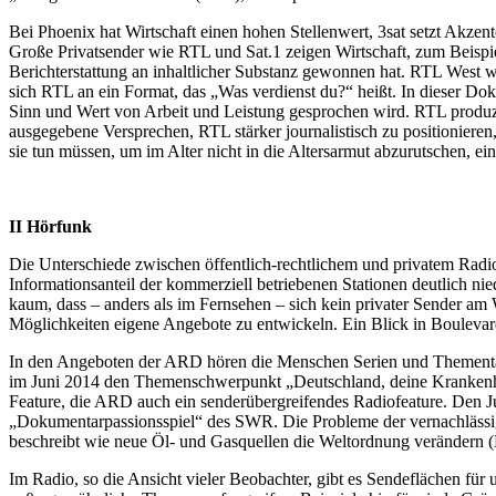
Bei Phoenix hat Wirtschaft einen hohen Stellenwert, 3sat setzt Akze
Große Privatsender wie RTL und Sat.1 zeigen Wirtschaft, zum Beispie
Berichterstattung an inhaltlicher Substanz gewonnen hat. RTL West
sich RTL an ein Format, das „Was verdienst du?“ heißt. In dieser Dok
Sinn und Wert von Arbeit und Leistung gesprochen wird. RTL produz
ausgegebene Versprechen, RTL stärker journalistisch zu positioniere
sie tun müssen, um im Alter nicht in die Altersarmut abzurutschen, ein
II Hörfunk
Die Unterschiede zwischen öffentlich-rechtlichem und privatem Radi
Informationsanteil der kommerziell betriebenen Stationen deutlich nie
kaum, dass – anders als im Fernsehen – sich kein privater Sender 
Möglichkeiten eigene Angebote zu entwickeln. Ein Blick in Boulevard
In den Angeboten der ARD hören die Menschen Serien und Thementa
im Juni 2014 den Themenschwerpunkt „Deutschland, deine Krankenhä
Feature, die ARD auch ein senderübergreifendes Radiofeature. Den
„Dokumentarpassionsspiel“ des SWR. Die Probleme der vernachlässigt
beschreibt wie neue Öl- und Gasquellen die Weltordnung verändern 
Im Radio, so die Ansicht vieler Beobachter, gibt es Sendeflächen fü