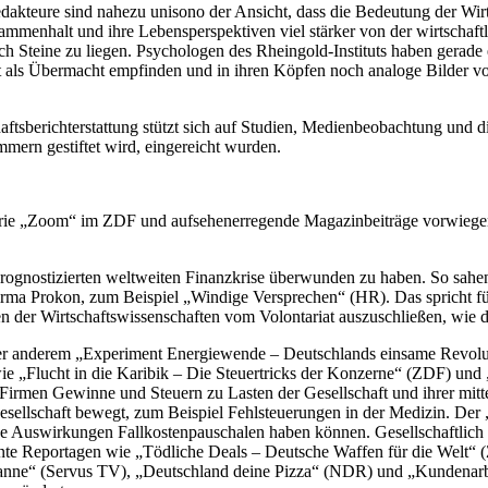
dakteure sind nahezu unisono der Ansicht, dass die Bedeutung der Wirts
usammenhalt und ihre Lebensperspektiven viel stärker von der wirtscha
och Steine zu liegen. Psychologen des Rheingold-Instituts haben gerade e
t als Übermacht empfinden und in ihren Köpfen noch analoge Bilder von
ftsberichterstattung stützt sich auf Studien, Medienbeobachtung und d
mmern gestiftet wird, eingereicht wurden.
ie „Zoom“ im ZDF und aufsehenerregende Magazinbeiträge vorwiegen
prognostizierten weltweiten Finanzkrise überwunden zu haben. So sahen 
irma Prokon, zum Beispiel „Windige Versprechen“ (HR). Das spricht f
ten der Wirtschaftswissenschaften vom Volontariat auszuschließen, wie 
nter anderem „Experiment Energiewende – Deutschlands einsame Revol
e „Flucht in die Karibik – Die Steuertricks der Konzerne“ (ZDF) und
 Firmen Gewinne und Steuern zu Lasten der Gesellschaft und ihrer mitte
 Gesellschaft bewegt, zum Beispiel Fehlsteuerungen in der Medizin.
che Auswirkungen Fallkostenpauschalen haben können. Gesellschaftlich
e Reportagen wie „Tödliche Deals – Deutsche Waffen für die Welt“ (ZD
ne“ (Servus TV), „Deutschland deine Pizza“ (NDR) und „Kundenarbeit 