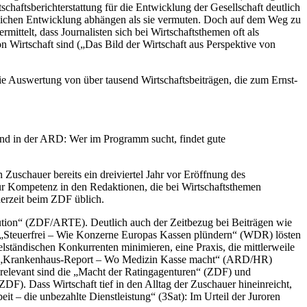
chaftsberichterstattung für die Entwicklung der Gesellschaft deutlich
ftlichen Entwicklung abhängen als sie vermuten. Doch auf dem Weg zu
rmittelt, dass Journalisten sich bei Wirtschaftsthemen oft als
 Wirtschaft sind („Das Bild der Wirtschaft aus Perspektive von
ie Auswertung von über tausend Wirtschaftsbeiträgen, die zum Ernst-
d in der ARD: Wer im Programm sucht, findet gute
Zuschauer bereits ein dreiviertel Jahr vor Eröffnung des
ür Kompetenz in den Redaktionen, die bei Wirtschaftsthemen
derzeit beim ZDF üblich.
ution“ (ZDF/ARTE). Deutlich auch der Zeitbezug bei Beiträgen wie
 „Steuerfrei – Wie Konzerne Europas Kassen plündern“ (WDR) lösten
lständischen Konkurrenten minimieren, eine Praxis, die mittlerweile
 Der „Krankenhaus-Report – Wo Medizin Kasse macht“ (ARD/HR)
 relevant sind die „Macht der Ratingagenturen“ (ZDF) und
F). Dass Wirtschaft tief in den Alltag der Zuschauer hineinreicht,
– die unbezahlte Dienstleistung“ (3Sat): Im Urteil der Juroren