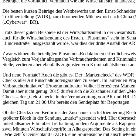
Beiträge, die vorbildlich vermitteln wie die Wirtschaft sich unablässig
Die besten kurzen Beiträge des Wettbewerbs um den Ernst-Schneider-
Textilherstellung (WDR), zum boomenden Milchexport nach China (
(„Cyberwar“, BR).
Trotz dieser guten Beispiele ist der Wirtschaftsanteil in der Gesamts
auch für die Wirtschaftsendung des Ersten. „Plus­minus“ steht im Sch
„Lindenstraße“ ausgestrahlt wurde, war dies der dritte Ausfall der 
Zwar widmen die beteiligten Plusminus-Redaktionen erfreulicherweis
Vergleich zum Vorjahr alltagsnahe Verbraucherthemen und Kriminalit
Stelle, verlieren aber ebenfalls zugunsten von Kriminalitätsthemen an
Und neue Formate? Auch die gibt es. Der „Markencheck“ des WDR war
Checks aller Art Einschaltquotengaranten zu sehen. Im laufenden 
Verbraucherinitiative“ (Programmdirektor Volker Herres) erst Mar
Damit aber nicht genug. 2015 dürfen sich die Zuschauer auf den „
Check – der „Geld-Check“ in der Verantwortung von BR und HR. D
gleichen Tag um 21.00 Uhr bereits den Sendeplatz für Reportagen.
Ob die Checks dem Bedürfnis der Zuschauer nach Orientierung Rechnu
größerer Block in der Sendung „markt“ gesendet wird. Hier überrasch
unterhaltsamer Film über Tierhaltung, in dem Argumente als Rap ge
zwei Minuten Wirtschaftsbegriffe in Alltagssprache. Das Setting in e
„Wie geht´s Deutschland? (ZDF), eine Spurensuche mit anschließend