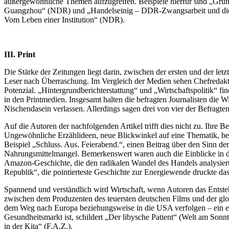
außergewöhnliche Themen aufzugreifen. Beispiele hierfür sind „Grün
Guangzhou“ (NDR) und „Handelseinig – DDR-Zwangsarbeit und die Ve
Vom Leben einer Institution“ (NDR).
III. Print
Die Stärke der Zeitungen liegt darin, zwischen der ersten und der l
Leser nach Überraschung. Im Vergleich der Medien sehen Chefredakteu
Potenzial. „Hintergrundberichterstattung“ und „Wirtschaftspolitik“ fin
in den Printmedien. Insgesamt halten die befragten Journalisten die W
Nischendasein verlassen. Allerdings sagen drei von vier der Befragte
Auf die Autoren der nachfolgenden Artikel trifft dies nicht zu. Ihre
Ungewöhnliche Erzählideen, neue Blickwinkel auf eine Thematik, be
Beispiel „Schluss. Aus. Feierabend.“, einen Beitrag über den Sin
Nahrungsmittelmangel. Bemerkenswert waren auch die Einblicke in 
Amazon-Geschichte, die den radikalen Wandel des Handels analysiert (
Republik“, die pointierteste Geschichte zur Energiewende druckte das
Spannend und verständlich wird Wirtschaft, wenn Autoren das Entstehe
zwischen dem Produzenten des teuersten deutschen Films und der globa
dem Weg nach Europa beziehungsweise in die USA verfolgen – ein eb
Gesundheitsmarkt ist, schildert „Der libysche Patient“ (Welt am Sonnt
in der Kita“ (F.A.Z.).