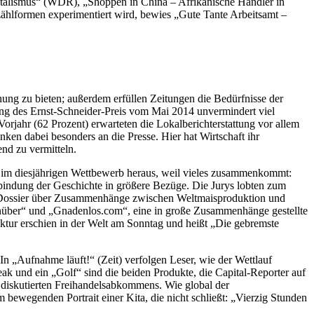
ta­lis­mus“ (WDR), „Shoppen in China – Afrikanische Händler in
lformen experimentiert wird, bewies „Gute Tante Arbeitsamt –
ung zu bieten; außerdem erfüllen Zeitungen die Bedürfnisse der
ung des Ernst-Schneider-Preis vom Mai 2014 unvermindert viel
 Vorjahr (62 Prozent) erwarteten die Lokalberichterstattung vor allem
nken dabei besonders an die Presse. Hier hat Wirtschaft ihr
nd zu vermitteln.
int im diesjährigen Wettbewerb heraus, weil vieles zusammenkommt:
bindung der Geschichte in größere Bezüge. Die Jurys lobten zum
it-Dossier über Zusammenhänge zwischen Weltmaisproduktion und
nüber“ und „Gnadenlos.com“, eine in große Zusammenhänge gestellte
uktur erschien in der Welt am Sonntag und heißt „Die gebremste
In „Aufnahme läuft!“ (Zeit) verfolgen Leser, wie der Wettlauf
eak und ein „Golf“ sind die beiden Produkte, die Capital-Reporter auf
diskutierten Freihandelsabkommens. Wie global der
m bewegenden Portrait einer Kita, die nicht schließt: „Vierzig Stunden