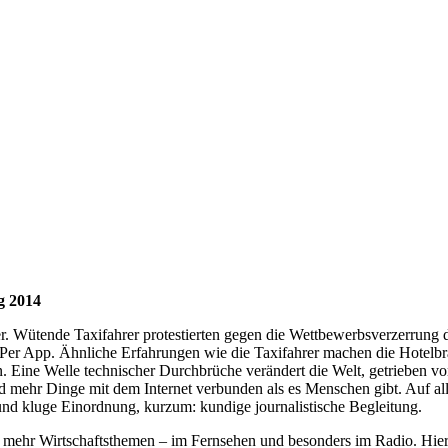
g 2014
r. Wütende Taxifahrer pro­testierten gegen die Wettbewerbsverzerrung
e. Per App. Ähnliche Erfahrungen wie die Taxifahrer machen die Hote
n. Eine Welle technischer Durchbrüche verändert die Welt, getrieben 
mehr Dinge mit dem Internet verbunden als es Menschen gibt. Auf allen
nd kluge Einordnung, kurzum: kundige journalistische Begleitung.
ehr Wirtschaftsthemen – im Fernsehen und besonders im Radio. Hier li