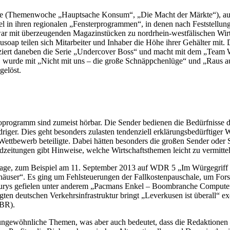
nte (Themenwoche „Hauptsache Konsum“, „Die Macht der Märkte“), auch 
l in ihren regionalen „Fensterprogrammen“, in denen nach Feststellung
 war mit überzeugenden Magazinstücken zu nordrhein-westfälischen W
usoap teilen sich Mitarbeiter und Inhaber die Höhe ihrer Gehälter mit.
iert daneben die Serie „Undercover Boss“ und macht mit dem „Team W
n, wurde mit „Nicht mit uns – die große Schnäppchenlüge“ und „Raus a
gelöst.
oprogramm sind zumeist hörbar. Die Sender bedienen die Bedürfnisse de
driger. Dies geht besonders zulasten tendenziell erklärungsbedürftiger 
am Wettbewerb beteiligte. Dabei hätten besonders die großen Sender
zeitungen gibt Hinweise, welche Wirtschaftsthemen leicht zu vermittel
ge, zum Beispiel am 11. September 2013 auf WDR 5 „Im Würgegriff d
user“. Es ging um Fehlsteuerungen der Fallkostenpauschale, um Fors
 Jurys gefielen unter anderem „Pacmans Enkel – Boombranche Compute
en deutschen Verkehrsinfrastruktur bringt „Leverkusen ist überall“ e
(BR).
r ungewöhnliche Themen, was aber auch bedeutet, dass die Redaktionen