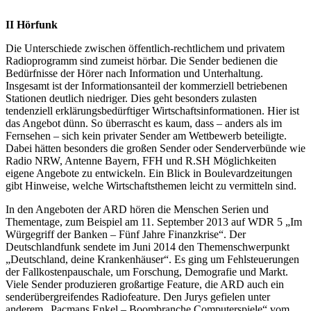
II Hörfunk
Die Unterschiede zwischen öffentlich-rechtlichem und privatem
Radioprogramm sind zumeist hörbar. Die Sender bedienen die
Bedürfnisse der Hörer nach Information und Unterhaltung.
Insgesamt ist der Informationsanteil der kommerziell betriebenen
Stationen deutlich niedriger. Dies geht besonders zulasten
tendenziell erklärungsbedürftiger Wirtschaftsinformationen. Hier ist
das Angebot dünn. So überrascht es kaum, dass – anders als im
Fernsehen – sich kein privater Sender am Wettbewerb beteiligte.
Dabei hätten besonders die großen Sender oder Senderverbünde wie
Radio NRW, Antenne Bayern, FFH und R.SH Möglichkeiten
eigene Angebote zu entwickeln. Ein Blick in Boulevardzeitungen
gibt Hinweise, welche Wirtschaftsthemen leicht zu vermitteln sind.
In den Angeboten der ARD hören die Menschen Serien und
Thementage, zum Beispiel am 11. September 2013 auf WDR 5 „Im
Würgegriff der Banken – Fünf Jahre Finanzkrise“. Der
Deutschlandfunk sendete im Juni 2014 den Themenschwerpunkt
„Deutschland, deine Krankenhäuser“. Es ging um Fehlsteuerungen
der Fallkostenpauschale, um Forschung, Demografie und Markt.
Viele Sender produzieren großartige Feature, die ARD auch ein
senderübergreifendes Radiofeature. Den Jurys gefielen unter
anderem „Pacmans Enkel – Boombranche Computerspiele“ vom