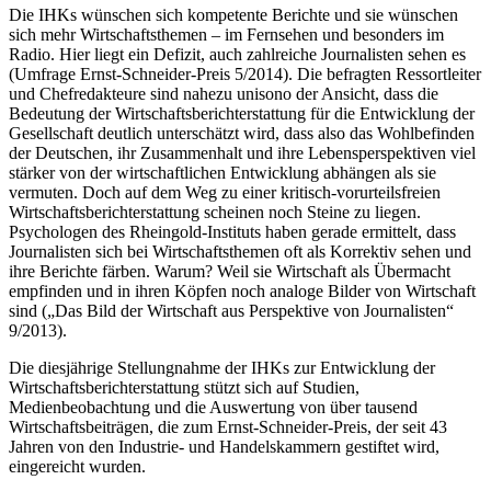
Die IHKs wünschen sich kompetente Berichte und sie wünschen
sich mehr Wirtschaftsthemen – im Fernsehen und besonders im
Radio. Hier liegt ein Defizit, auch zahlreiche Journalisten sehen es
(Umfrage Ernst-Schneider-Preis 5/2014). Die befragten Ressortleiter
und Chefredakteure sind nahezu unisono der Ansicht, dass die
Bedeutung der Wirtschaftsberichterstattung für die Entwicklung der
Gesellschaft deutlich unterschätzt wird, dass also das Wohlbefinden
der Deutschen, ihr Zusammenhalt und ihre Lebensperspektiven viel
stärker von der wirtschaftlichen Entwicklung abhängen als sie
vermuten. Doch auf dem Weg zu einer kritisch-vorurteilsfreien
Wirtschaftsberichterstattung scheinen noch Steine zu liegen.
Psychologen des Rheingold-Instituts haben gerade ermittelt, dass
Journalisten sich bei Wirtschaftsthemen oft als Korrektiv sehen und
ihre Berichte färben. Warum? Weil sie Wirtschaft als Übermacht
empfinden und in ihren Köpfen noch analoge Bilder von Wirtschaft
sind („Das Bild der Wirtschaft aus Perspektive von Journalisten“
9/2013).
Die diesjährige Stellungnahme der IHKs zur Entwicklung der
Wirtschaftsberichterstattung stützt sich auf Studien,
Medienbeobachtung und die Auswertung von über tausend
Wirtschaftsbeiträgen, die zum Ernst-Schneider-Preis, der seit 43
Jahren von den Industrie- und Handelskammern gestiftet wird,
eingereicht wurden.