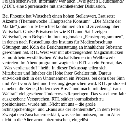
Folgen sehenswert. Informativ war auch „Wie geht´s Deutschland?
(ZDF), eine Spurensuche mit anschließender Diskussion.
Bei Phoenix hat Wirtschaft einen hohen Stellenwert, 3sat setzt
Akzente (Themenwoche „Hauptsache Konsum“, „Die Macht der
Märkte“), auch n-tv berichtet kontinuierlich und zuverlässig über
Wirtschaft. Große Privatsender wie RTL und Sat.1 zeigen
Wirtschaft, zum Beispiel in ihren regionalen „Fensterprogrammen“,
in denen nach Feststellung des Instituts für Medienforschung
Göttingen und Köln die Berichterstattung an inhaltlicher Substanz
gewonnen hat. RTL West war mit überzeugenden Magazinstücken
zu nordrhein-westfälischen Wirtschaftsthemen im Wettbewerb
vertreten. Im Abendprogramm wagte sich RTL an ein Format, das
„Was verdienst du?“ heißt. In dieser Dokusoap teilen sich
Mitarbeiter und Inhaber die Höhe ihrer Gehälter mit. Daraus
entwickelt sich in den Unternehmen ein Prozess, bei dem über Sinn
und Wert von Arbeit und Leistung gesprochen wird. RTL produziert
daneben die Serie „Undercover Boss“ und macht mit dem „Team
Wallraf“ viel gesehene Undercover-Reportagen. Das vor einem Jahr
ausgegebene Versprechen, RTL stärker journalistisch zu
positionieren, wurde mit „Nicht mit uns – die große
Schnäppchenlüge“ und „Raus aus der Rentenfalle“, in dem Peter
Zwegat den Zuschauern erklärt, was sie tun müssen, um im Alter
nicht in die Altersarmut abzurutschen, eingelöst.