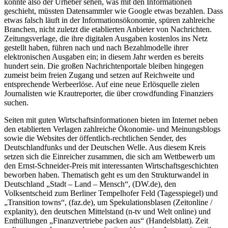
könnte also der Urheber sehen, was mit den Informationen
geschieht, müssten Datensammler wie Google etwas bezahlen. Dass
etwas falsch läuft in der Informationsökonomie, spüren zahlreiche
Branchen, nicht zuletzt die etablierten Anbieter von Nachrichten.
Zeitungsverlage, die ihre digitalen Ausgaben kostenlos ins Netz
gestellt haben, führen nach und nach Bezahlmodelle ihrer
elektronischen Ausgaben ein; in diesem Jahr werden es bereits
hundert sein. Die großen Nachrichtenportale bleiben hingegen
zumeist beim freien Zugang und setzen auf Reichweite und
entsprechende Werbeerlöse. Auf eine neue Erlösquelle zielen
Journalisten wie Krautreporter, die über crowdfunding Finanziers
suchen.
Seiten mit guten Wirtschaftsinformationen bieten im Internet neben
den etablierten Verlagen zahlreiche Ökonomie- und Meinungsblogs
sowie die Websites der öffentlich-rechtlichen Sender, des
Deutschlandfunks und der Deutschen Welle. Aus diesem Kreis
setzen sich die Einreicher zusammen, die sich am Wettbewerb um
den Ernst-Schneider-Preis mit interessanten Wirtschaftsgeschichten
beworben haben. Thematisch geht es um den Strukturwandel in
Deutschland „Stadt – Land – Mensch“, (DW.de), den
Volksentscheid zum Berliner Tempelhofer Feld (Tagesspiegel) und
„Transition towns“, (faz.de), um Spekulationsblasen (Zeitonline /
explanity), den deutschen Mittelstand (n-tv und Welt online) und
Enthüllungen „Finanzvertriebe packen aus“ (Handelsblatt). Zeit