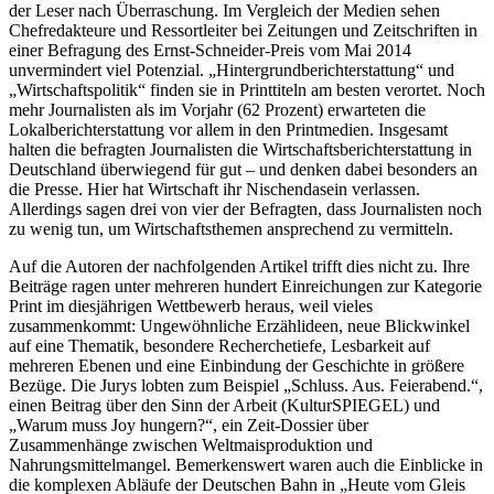
der Leser nach Überraschung. Im Vergleich der Medien sehen
Chefredakteure und Ressortleiter bei Zeitungen und Zeitschriften in
einer Befragung des Ernst-Schneider-Preis vom Mai 2014
unvermindert viel Potenzial. „Hintergrundberichterstattung“ und
„Wirtschaftspolitik“ finden sie in Printtiteln am besten verortet. Noch
mehr Journalisten als im Vorjahr (62 Prozent) erwarteten die
Lokalberichterstattung vor allem in den Printmedien. Insgesamt
halten die befragten Journalisten die Wirtschaftsberichterstattung in
Deutschland überwiegend für gut – und denken dabei besonders an
die Presse. Hier hat Wirtschaft ihr Nischendasein verlassen.
Allerdings sagen drei von vier der Befragten, dass Journalisten noch
zu wenig tun, um Wirtschaftsthemen ansprechend zu vermitteln.
Auf die Autoren der nachfolgenden Artikel trifft dies nicht zu. Ihre
Beiträge ragen unter mehreren hundert Einreichungen zur Kategorie
Print im diesjährigen Wettbewerb heraus, weil vieles
zusammenkommt: Ungewöhnliche Erzählideen, neue Blickwinkel
auf eine Thematik, besondere Recherchetiefe, Lesbarkeit auf
mehreren Ebenen und eine Einbindung der Geschichte in größere
Bezüge. Die Jurys lobten zum Beispiel „Schluss. Aus. Feierabend.“,
einen Beitrag über den Sinn der Arbeit (KulturSPIEGEL) und
„Warum muss Joy hungern?“, ein Zeit-Dossier über
Zusammenhänge zwischen Weltmaisproduktion und
Nahrungsmittelmangel. Bemerkenswert waren auch die Einblicke in
die komplexen Abläufe der Deutschen Bahn in „Heute vom Gleis