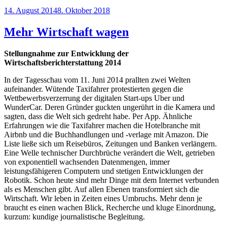
Veröffentlicht
14. August 2014
8. Oktober 2018
am
Mehr Wirtschaft wagen
Stellungnahme zur Entwicklung der
Wirtschaftsberichterstattung 2014
In der Tagesschau vom 11. Juni 2014 prallten zwei Welten
aufeinander. Wütende Taxifahrer pro­testierten gegen die
Wettbewerbsverzerrung der digitalen Start-ups Uber und
WunderCar. Deren Gründer guckten ungerührt in die Kamera und
sagten, dass die Welt sich gedreht habe. Per App. Ähnliche
Erfahrungen wie die Taxifahrer machen die Hotelbranche mit
Airbnb und die Buchhandlungen und -verlage mit Amazon. Die
Liste ließe sich um Reisebüros, Zeitungen und Banken verlängern.
Eine Welle technischer Durchbrüche verändert die Welt, getrieben
von exponentiell wachsenden Datenmengen, immer
leistungsfähigeren Computern und stetigen Entwicklungen der
Robotik. Schon heute sind mehr Dinge mit dem Internet verbunden
als es Menschen gibt. Auf allen Ebenen transformiert sich die
Wirtschaft. Wir leben in Zeiten eines Umbruchs. Mehr denn je
braucht es einen wachen Blick, Recherche und kluge Einordnung,
kurzum: kundige journalistische Begleitung.