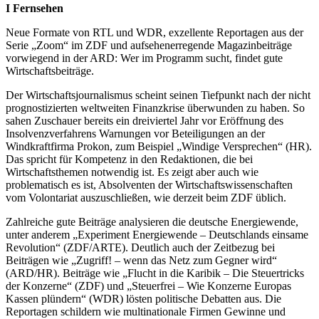
I Fernsehen
Neue Formate von RTL und WDR, exzellente Reportagen aus der
Serie „Zoom“ im ZDF und aufsehenerregende Magazinbeiträge
vorwiegend in der ARD: Wer im Programm sucht, findet gute
Wirtschaftsbeiträge.
Der Wirtschaftsjournalismus scheint seinen Tiefpunkt nach der nicht
prognostizierten weltweiten Finanzkrise überwunden zu haben. So
sahen Zuschauer bereits ein dreiviertel Jahr vor Eröffnung des
Insolvenzverfahrens Warnungen vor Beteiligungen an der
Windkraftfirma Prokon, zum Beispiel „Windige Versprechen“ (HR).
Das spricht für Kompetenz in den Redaktionen, die bei
Wirtschaftsthemen notwendig ist. Es zeigt aber auch wie
problematisch es ist, Absolventen der Wirtschaftswissenschaften
vom Volontariat auszuschließen, wie derzeit beim ZDF üblich.
Zahlreiche gute Beiträge analysieren die deutsche Energiewende,
unter anderem „Experiment Energiewende – Deutschlands einsame
Revolution“ (ZDF/ARTE). Deutlich auch der Zeitbezug bei
Beiträgen wie „Zugriff! – wenn das Netz zum Gegner wird“
(ARD/HR). Beiträge wie „Flucht in die Karibik – Die Steuertricks
der Konzerne“ (ZDF) und „Steuerfrei – Wie Konzerne Europas
Kassen plündern“ (WDR) lösten politische Debatten aus. Die
Reportagen schildern wie multinationale Firmen Gewinne und