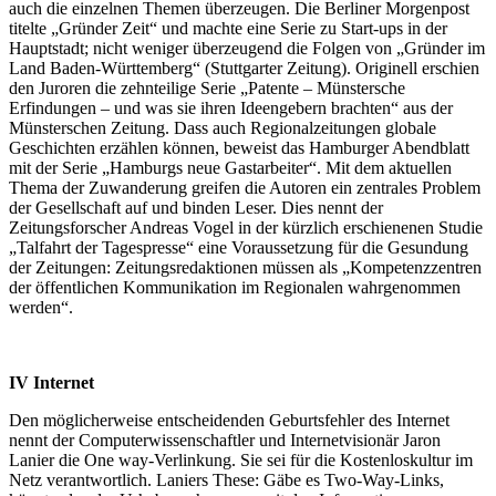
auch die einzelnen Themen überzeugen. Die Berliner Morgenpost
titelte „Gründer Zeit“ und machte eine Serie zu Start-ups in der
Hauptstadt; nicht weniger überzeugend die Folgen von „Gründer im
Land Baden-Württemberg“ (Stuttgarter Zeitung). Originell erschien
den Juroren die zehnteilige Serie „Patente – Münstersche
Erfindungen – und was sie ihren Ideengebern brachten“ aus der
Münsterschen Zeitung. Dass auch Regionalzeitungen globale
Geschichten erzählen können, beweist das Hamburger Abendblatt
mit der Serie „Hamburgs neue Gastarbeiter“. Mit dem aktuellen
Thema der Zuwanderung greifen die Autoren ein zentrales Problem
der Gesellschaft auf und binden Leser. Dies nennt der
Zeitungsforscher Andreas Vogel in der kürzlich erschienenen Studie
„Talfahrt der Tagespresse“ eine Voraussetzung für die Gesundung
der Zeitungen: Zeitungsredaktionen müssen als „Kompetenzzentren
der öffentlichen Kommunikation im Regionalen wahrgenommen
werden“.
IV
Internet
Den möglicherweise entscheidenden Geburtsfehler des Internet
nennt der Computerwissenschaftler und Internetvisionär Jaron
Lanier die One way-Verlinkung. Sie sei für die Kostenloskultur im
Netz verantwortlich. Laniers These: Gäbe es Two-Way-Links,