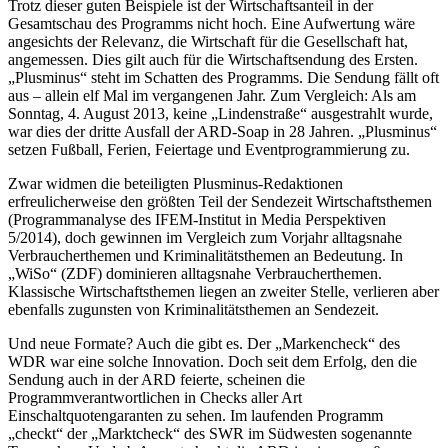
Trotz dieser guten Beispiele ist der Wirtschaftsanteil in der
Gesamtschau des Programms nicht hoch. Eine Aufwertung wäre
angesichts der Relevanz, die Wirtschaft für die Gesellschaft hat,
angemessen. Dies gilt auch für die Wirtschaftsendung des Ersten.
„Plus­minus“ steht im Schatten des Programms. Die Sendung fällt oft
aus – allein elf Mal im vergangenen Jahr. Zum Vergleich: Als am
Sonntag, 4. August 2013, keine „Lindenstraße“ ausgestrahlt wurde,
war dies der dritte Ausfall der ARD-Soap in 28 Jahren. „Plusminus“
setzen Fußball, Ferien, Feiertage und Eventprogrammierung zu.
Zwar widmen die beteiligten Plusminus-Redaktionen
erfreulicherweise den größten Teil der Sendezeit Wirtschafts­themen
(Programmanalyse des IFEM-Institut in Media Perspektiven
5/2014), doch gewinnen im Vergleich zum Vorjahr alltagsnahe
Verbraucherthemen und Kriminalitäts­themen an Bedeutung. In
„WiSo“ (ZDF) dominieren alltagsnahe Verbraucherthemen.
Klassische Wirtschaftsthemen liegen an zweiter Stelle, verlieren aber
ebenfalls zugunsten von Kriminalitätsthemen an Sendezeit.
Und neue Formate? Auch die gibt es. Der „Markencheck“ des
WDR war eine solche Innovation. Doch seit dem Erfolg, den die
Sendung auch in der ARD feierte, scheinen die
Programmverantwortlichen in Checks aller Art
Einschaltquotengaranten zu sehen. Im laufenden Programm
„checkt“ der „Marktcheck“ des SWR im Südwesten sogenannte