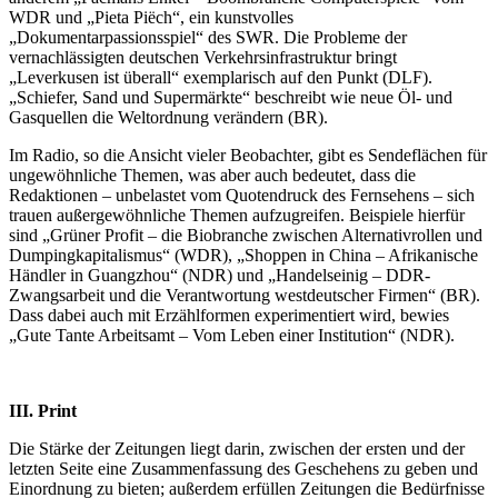
WDR und „Pieta Piëch“, ein kunstvolles
„Dokumentarpassionsspiel“ des SWR. Die Probleme der
vernachlässigten deutschen Verkehrsinfrastruktur bringt
„Leverkusen ist überall“ exemplarisch auf den Punkt (DLF).
„Schiefer, Sand und Supermärkte“ beschreibt wie neue Öl- und
Gasquellen die Weltordnung verändern (BR).
Im Radio, so die Ansicht vieler Beobachter, gibt es Sendeflächen für
ungewöhnliche Themen, was aber auch bedeutet, dass die
Redaktionen – unbelastet vom Quotendruck des Fernsehens – sich
trauen außergewöhnliche Themen aufzugreifen. Beispiele hierfür
sind „Grüner Profit – die Biobranche zwischen Alternativrollen und
Dumping­kapita­lis­mus“ (WDR), „Shoppen in China – Afrikanische
Händler in Guangzhou“ (NDR) und „Handelseinig – DDR-
Zwangsarbeit und die Verantwortung westdeutscher Firmen“ (BR).
Dass dabei auch mit Erzählformen experimentiert wird, bewies
„Gute Tante Arbeitsamt – Vom Leben einer Institution“ (NDR).
III. Print
Die Stärke der Zeitungen liegt darin, zwischen der ersten und der
letzten Seite eine Zusammenfassung des Geschehens zu geben und
Einordnung zu bieten; außerdem erfüllen Zeitungen die Bedürfnisse