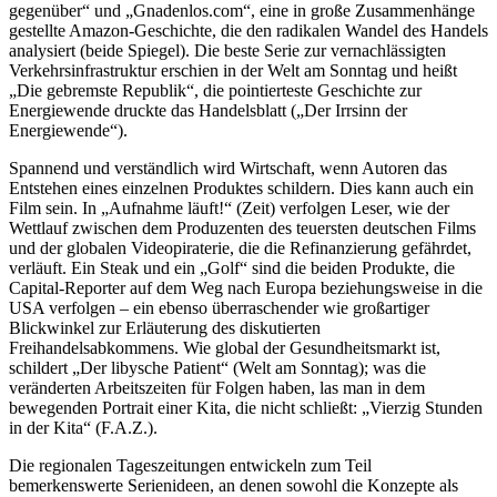
gegenüber“ und „Gnadenlos.com“, eine in große Zusammenhänge
gestellte Amazon-Geschichte, die den radikalen Wandel des Handels
analysiert (beide Spiegel). Die beste Serie zur vernachlässigten
Verkehrsinfrastruktur erschien in der Welt am Sonntag und heißt
„Die gebremste Republik“, die pointierteste Geschichte zur
Energiewende druckte das Handelsblatt („Der Irrsinn der
Energiewende“).
Spannend und verständlich wird Wirtschaft, wenn Autoren das
Entstehen eines einzelnen Produktes schildern. Dies kann auch ein
Film sein. In „Aufnahme läuft!“ (Zeit) verfolgen Leser, wie der
Wettlauf zwischen dem Produzenten des teuersten deutschen Films
und der globalen Videopiraterie, die die Refinanzierung gefährdet,
verläuft. Ein Steak und ein „Golf“ sind die beiden Produkte, die
Capital-Reporter auf dem Weg nach Europa beziehungsweise in die
USA verfolgen – ein ebenso überraschender wie großartiger
Blickwinkel zur Erläuterung des diskutierten
Freihandelsabkommens. Wie global der Gesundheitsmarkt ist,
schildert „Der libysche Patient“ (Welt am Sonntag); was die
veränderten Arbeitszeiten für Folgen haben, las man in dem
bewegenden Portrait einer Kita, die nicht schließt: „Vierzig Stunden
in der Kita“ (F.A.Z.).
Die regionalen Tageszeitungen entwickeln zum Teil
bemerkenswerte Serienideen, an denen sowohl die Konzepte als