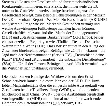
Steuern zu Lasten der Gesellschaft und ihrer mittelständischen
Konkurrenten minimieren, eine Praxis, die mittlerweile die EU
untersucht. Gute Wettbewerbsbeiträge beschreiben, was die
Gesellschaft bewegt, zum Beispiel Fehlsteuerungen in der Medizin.
Der „Krankenhaus-Report – Wo Medizin Kasse macht“ (ARD/HR)
analysiert die Frage wie viel Markt die Gesundheit verträgt und
welche Auswirkungen Fallkostenpauschalen haben können.
Gesellschaftlich relevant sind die „Macht der Ratingagenturen“
(ZDF) und „Staatsgeheimnis Bankenrettung“ (ARTE/rbb), beides
ebenso exzellente Reportagen wie „Tödliche Deals – Deutsche
Waffen für die Welt“ (ZDF). Dass Wirtschaft tief in den Alltag der
Zuschauer hineinreicht, zeigen Beiträge wie „Oh Tannebaum – die
Jagd nach der Nordmanntanne“ (Servus TV), „Deutschland deine
Pizza“ (NDR) und „Kundenarbeit – die unbezahlte Dienstleistung“
(3Sat): Im Urteil der Juroren Beiträge, die vorbildlich vermitteln wie
die Wirtschaft sich unablässig verändert.
Die besten kurzen Beiträge des Wettbewerbs um den Ernst-
Schneider-Preis kamen in diesem Jahr von der ARD. Die Jurys
lobten Magazinbeiträge über die eingeschränkte Aussagekraft von
Zertifikaten bei der Textilherstellung (WDR), zum boomenden
Milchexport nach China (SWR), über die Ausbildungsbereitschaft
von Jugendlichen (MDR) und – einmal mehr – über wachsende
Gefahren des Datenmissbrauchs („Cyberwar“, BR).