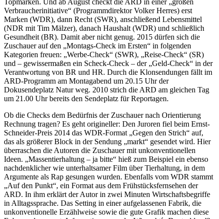
Topmarken. Und ab August checkt die ARD in einer „großen
Verbraucherinitiative“ (Programmdirektor Volker Herres) erst
Marken (WDR), dann Recht (SWR), anschließend Lebensmittel
(NDR mit Tim Mälzer), danach Haushalt (WDR) und schließlich
Gesundheit (BR). Damit aber nicht genug. 2015 dürfen sich die
Zuschauer auf den „Montags-Check im Ersten“ in folgenden
Kategorien freuen: „Werbe-Check“ (SWR), „Reise-Check“ (SR)
und – gewissermaßen ein Scheck-Check – der „Geld-Check“ in der
Verantwortung von BR und HR. Durch die Klonsendungen fällt im
ARD-Programm am Montagabend um 20.15 Uhr der
Dokusendeplatz Natur weg. 2010 strich die ARD am gleichen Tag
um 21.00 Uhr bereits den Sendeplatz für Reportagen.
Ob die Checks dem Bedürfnis der Zuschauer nach Orientierung
Rechnung tragen? Es geht origineller: Den Juroren fiel beim Ernst-
Schneider-Preis 2014 das WDR-Format „Gegen den Strich“ auf,
das als größerer Block in der Sendung „markt“ gesendet wird. Hier
überraschen die Autoren die Zuschauer mit unkonventionellen
Ideen. „Massentierhaltung – ja bitte“ hieß zum Beispiel ein ebenso
nachdenklicher wie unterhaltsamer Film über Tierhaltung, in dem
Argumente als Rap gesungen wurden. Ebenfalls vom WDR stammt
„Auf den Punkt“, ein Format aus dem Frühstücksfernsehen der
ARD. In ihm erklärt der Autor in zwei Minuten Wirtschaftsbegriffe
in Alltagssprache. Das Setting in einer aufgelassenen Fabrik, die
unkonventionelle Erzählweise sowie die gute Grafik machen diese