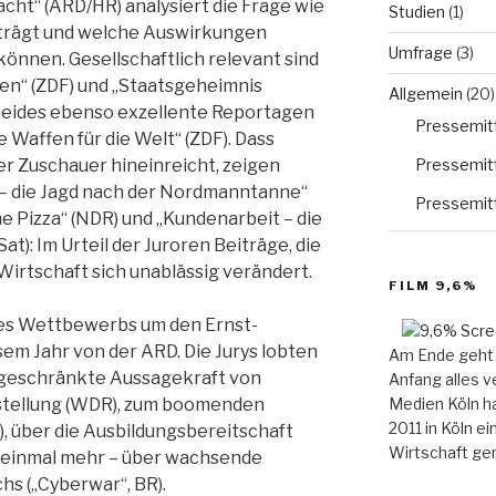
cht“ (ARD/HR) analysiert die Frage wie
Studien
(1)
rträgt und welche Auswirkungen
Umfrage
(3)
önnen. Gesellschaftlich relevant sind
en“ (ZDF) und „Staatsgeheimnis
Allgemein
(20)
beides ebenso exzellente Reportagen
Pressemitt
 Waffen für die Welt“ (ZDF). Dass
Pressemitt
der Zuschauer hineinreicht, zeigen
– die Jagd nach der Nordmanntanne“
Pressemitt
ne Pizza“ (NDR) und „Kundenarbeit – die
at): Im Urteil der Juroren Beiträge, die
 Wirtschaft sich unablässig verändert.
FILM 9,6%
des Wettbewerbs um den Ernst-
em Jahr von der ARD. Die Jurys lobten
Am Ende geht 
ngeschränkte Aussagekraft von
Anfang alles v
Medien Köln ha
erstellung (WDR), zum boomenden
2011 in Köln e
, über die Ausbildungsbereitschaft
Wirtschaft gem
– einmal mehr – über wachsende
s („Cyberwar“, BR).