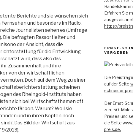
Handelskammer
Erfahren Sie m
etente Berichte und sie wünschen sich
ausgezeichnet
 Fernsehen und besonders im Radio.
https://preist
ahlreiche Journalisten sehen es (Umfrage
. Die befragten Ressortleiter und
isono der Ansicht, dass die
ERNST-SCHN
ichterstattung für die Entwicklung
VERGEBEN
rschätzt wird, dass also das
 ihr Zusammenhalt und ihre
ker von der wirtschaftlichen
Die Preisträge
 vermuten. Doch auf dem Weg zu einer
auf der Seite
w
rtschaftsberichterstattung scheinen
schneider-prei
logen des Rheingold-Instituts haben
listen sich bei Wirtschaftsthemen oft
Der Ernst-Sch
Berichte färben. Warum? Weil sie
zum 50. Male v
finden und in ihren Köpfen noch
Preises und s
sind („Das Bild der Wirtschaft aus
die Seite
www.j
preis.de.
 9/2013).