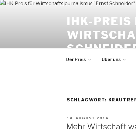
Zum
Inhalt
IHK-PREIS
springen
WIRTSCHA
SCHNEIDE
Der Preis
Über uns
SCHLAGWORT:
KRAUTRE
VERÖFFENTLICHT
14. AUGUST 2014
AM
Mehr Wirtschaft 