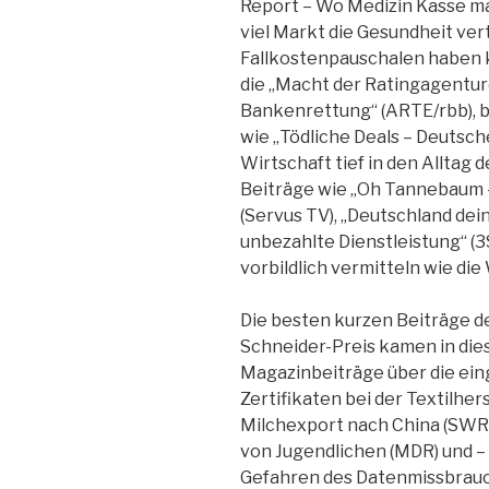
Report – Wo Medizin Kasse ma
viel Markt die Gesundheit ve
Fallkostenpauschalen haben k
die „Macht der Ratingagentur
Bankenrettung“ (ARTE/rbb), 
wie „Tödliche Deals – Deutsche
Wirtschaft tief in den Alltag 
Beiträge wie „Oh Tannebaum 
(Servus TV), „Deutschland dei
unbezahlte Dienstleistung“ (3S
vorbildlich vermitteln wie die
Die besten kurzen Beiträge 
Schneider-Preis kamen in dies
Magazinbeiträge über die ei
Zertifikaten bei der Textilh
Milchexport nach China (SWR)
von Jugendlichen (MDR) und 
Gefahren des Datenmissbrauch