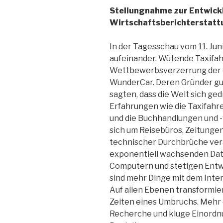
Stellungnahme zur Entwick
Wirtschaftsberichterstat
In der Tagesschau vom 11. Jun
aufeinander. Wütende Taxifah
Wettbewerbsverzerrung der d
WunderCar. Deren Gründer gu
sagten, dass die Welt sich ge
Erfahrungen wie die Taxifahr
und die Buchhandlungen und -v
sich um Reisebüros, Zeitunge
technischer Durchbrüche verä
exponentiell wachsenden Da
Computern und stetigen Entw
sind mehr Dinge mit dem Inte
Auf allen Ebenen transformiert
Zeiten eines Umbruchs. Mehr 
Recherche und kluge Einordnu