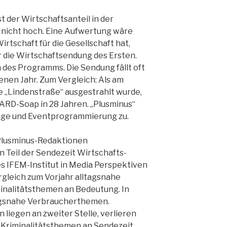
st der Wirtschaftsanteil in der
nicht hoch. Eine Aufwertung wäre
irtschaft für die Gesellschaft hat,
r die Wirtschaftsendung des Ersten.
n des Programms. Die Sendung fällt oft
genen Jahr. Zum Vergleich: Als am
e „Lindenstraße“ ausgestrahlt wurde,
r ARD-Soap in 28 Jahren. „Plusminus“
rtage und Eventprogrammierung zu.
 Plusminus-Redaktionen
 Teil der Sendezeit Wirtschafts­
 IFEM-Institut in Media Perspektiven
rgleich zum Vorjahr alltagsnahe
nalitäts­themen an Bedeutung. In
tagsnahe Verbraucherthemen.
liegen an zweiter Stelle, verlieren
 Kriminalitätsthemen an Sendezeit.