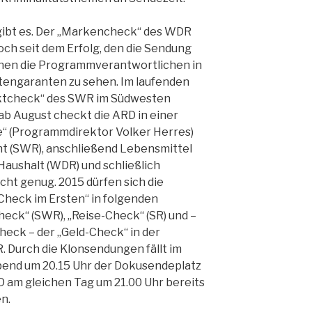
gibt es. Der „Markencheck“ des WDR
och seit dem Erfolg, den die Sendung
einen die Programmverantwortlichen in
otengaranten zu sehen. Im laufenden
ktcheck“ des SWR im Südwesten
b August checkt die ARD in einer
e“ (Programmdirektor Volker Herres)
t (SWR), anschließend Lebensmittel
Haushalt (WDR) und schließlich
cht genug. 2015 dürfen sich die
heck im Ersten“ in folgenden
eck“ (SWR), „Reise-Check“ (SR) und –
eck – der „Geld-Check“ in der
 Durch die Klonsendungen fällt im
d um 20.15 Uhr der Dokusendeplatz
D am gleichen Tag um 21.00 Uhr bereits
n.