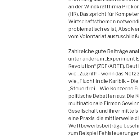
an der Windkraftfirma Prokon
(HR). Das spricht für Kompeten
Wirtschaftsthemen notwendig 
problematisch es ist, Absolv
vom Volontariat auszuschließe
Zahlreiche gute Beiträge ana
unter anderem „Experiment 
Revolution“ (ZDF/ARTE). Deutl
wie „Zugriff! – wenn das Netz
wie „Flucht in die Karibik – D
„Steuerfrei – Wie Konzerne E
politische Debatten aus. Die 
multinationale Firmen Gewinn
Gesellschaft und ihrer mitte
eine Praxis, die mittlerweile 
Wettbewerbsbeiträge beschre
zum Beispiel Fehlsteuerungen