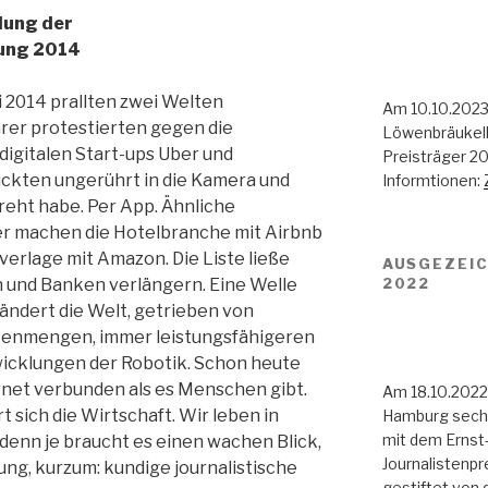
lung der
tung 2014
i 2014 prallten zwei Welten
Am 10.10.2023
rer pro­testierten gegen die
Löwenbräukell
igitalen Start-ups Uber und
Preisträger 2
ckten ungerührt in die Kamera und
Informtionen:
dreht habe. Per App. Ähnliche
er machen die Hotelbranche mit Airbnb
erlage mit Amazon. Die Liste ließe
AUSGEZEIC
2022
n und Banken verlängern. Eine Welle
ndert die Welt, getrieben von
tenmengen, immer leistungsfähigeren
icklungen der Robotik. Schon heute
rnet verbunden als es Menschen gibt.
Am 18.10.2022
 sich die Wirtschaft. Wir leben in
Hamburg sechs 
mit dem Ernst-
denn je braucht es einen wachen Blick,
Journalistenpr
ng, kurzum: kundige journalistische
gestiftet von 