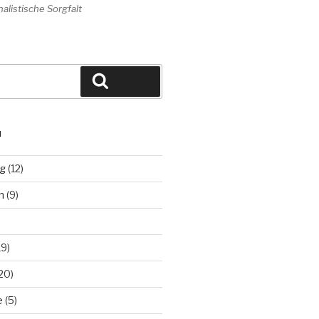
alistische Sorgfalt
Suchen
N
ng
(12)
n
(9)
19)
20)
e
(5)