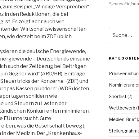
Symbol für journ
, zum Beispiel „Windige Versprechen“
z in den Redaktionen, die bei
ist. Es zeigt aber auch wie
enten der Wirtschaftswissenschaften
Suche
n, wie derzeit beim ZDF üblich.
nach:
lysieren die deutsche Energiewende,
Energiewende – Deutschlands einsame
KATEGORIE
ich auch der Zeitbezug bei Beiträgen
Preisverleihu
 zum Gegner wird“ (ARD/HR). Beiträge
ie Steuertricks der Konzerne“ (ZDF) und
Nominierunge
uropas Kassen plündern“ (WDR) lösten
Reportagen schildern wie
Shortlist
(7)
e und Steuern zu Lasten der
Wettbewerb
(
lständischen Konkurrenten minimieren,
die EU untersucht. Gute
Medien-Brief
(
iben, was die Gesellschaft bewegt,
Stellungnahm
 in der Medizin. Der „Krankenhaus-