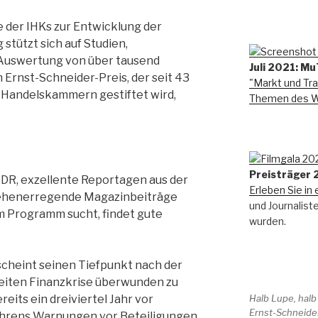
 der IHKs zur Entwicklung der
stützt sich auf Studien,
Auswertung von über tausend
Juli 2021: Mu
 Ernst-Schneider-Preis, der seit 43
"Markt und Tra
d Handelskammern gestiftet wird,
Themen des Wi
Preisträger
R, exzellente Reportagen aus der
Erleben Sie in 
sehenerregende Magazinbeiträge
und Journalist
m Programm sucht, findet gute
wurden.
scheint seinen Tiefpunkt nach der
eiten Finanzkrise überwunden zu
Halb Lupe, halb
eits ein dreiviertel Jahr vor
Ernst-Schneider
ahrens Warnungen vor Beteiligungen