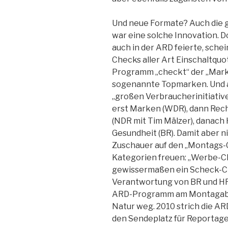
Und neue Formate? Auch die 
war eine solche Innovation. D
auch in der ARD feierte, sch
Checks aller Art Einschaltqu
Programm „checkt“ der „Mar
sogenannte Topmarken. Und a
„großen Verbraucherinitiativ
erst Marken (WDR), dann Rech
(NDR mit Tim Mälzer), danach 
Gesundheit (BR). Damit aber ni
Zuschauer auf den „Montags-C
Kategorien freuen: „Werbe-Ch
gewissermaßen ein Scheck-Ch
Verantwortung von BR und HR.
ARD-Programm am Montagaben
Natur weg. 2010 strich die AR
den Sendeplatz für Reportage