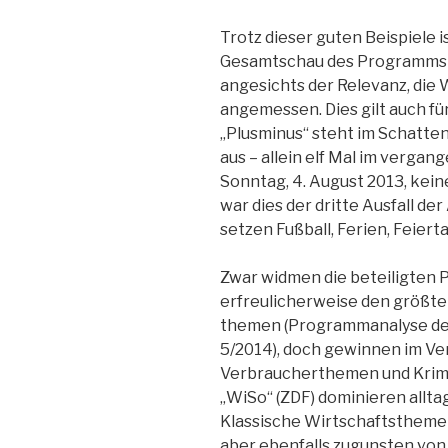
Trotz dieser guten Beispiele i
Gesamtschau des Programms 
angesichts der Relevanz, die W
angemessen. Dies gilt auch fü
„Plus­minus“ steht im Schatte
aus – allein elf Mal im vergan
Sonntag, 4. August 2013, kein
war dies der dritte Ausfall de
setzen Fußball, Ferien, Feie
Zwar widmen die beteiligten
erfreulicherweise den größten
themen (Programmanalyse des
5/2014), doch gewinnen im Ve
Verbraucherthemen und Krimi
„WiSo“ (ZDF) dominieren all
Klassische Wirtschaftsthemen 
aber ebenfalls zugunsten von