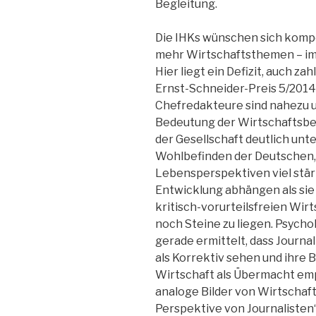
Begleitung.
Die IHKs wünschen sich komp
mehr Wirtschaftsthemen – im
Hier liegt ein Defizit, auch z
Ernst-Schneider-Preis 5/2014)
Chefredakteure sind nahezu un
Bedeutung der Wirtschaftsber
der Gesellschaft deutlich unte
Wohlbefinden der Deutschen,
Lebensperspektiven viel stär
Entwicklung abhängen als sie
kritisch-vorurteilsfreien Wi
noch Steine zu liegen. Psycho
gerade ermittelt, dass Journa
als Korrektiv sehen und ihre 
Wirtschaft als Übermacht emp
analoge Bilder von Wirtschaft 
Perspektive von Journalisten“