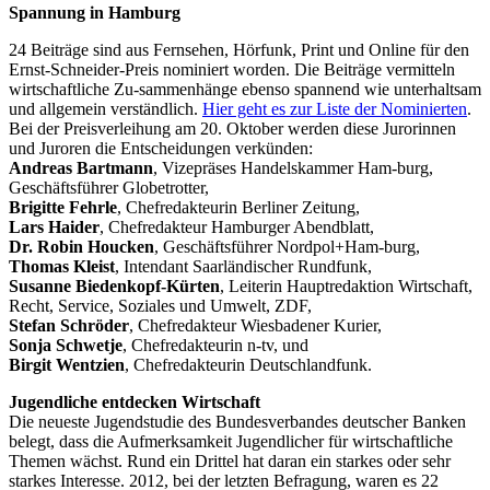
Spannung in Hamburg
24 Beiträge sind aus Fernsehen, Hörfunk, Print und Online für den
Ernst-Schneider-Preis nominiert worden. Die Beiträge vermitteln
wirtschaftliche Zu-sammenhänge ebenso spannend wie unterhaltsam
und allgemein verständlich.
Hier geht es zur Liste der Nominierten
.
Bei der Preisverleihung am 20. Oktober werden diese Jurorinnen
und Juroren die Entscheidungen verkünden:
Andreas Bartmann
, Vizepräses Handelskammer Ham-burg,
Geschäftsführer Globetrotter,
Brigitte Fehrle
, Chefredakteurin Berliner Zeitung,
Lars Haider
, Chefredakteur Hamburger Abendblatt,
Dr. Robin Houcken
, Geschäftsführer Nordpol+Ham-burg,
Thomas Kleist
, Intendant Saarländischer Rundfunk,
Susanne Biedenkopf-Kürten
, Leiterin Hauptredaktion Wirtschaft,
Recht, Service, Soziales und Umwelt, ZDF,
Stefan Schröder
, Chefredakteur Wiesbadener Kurier,
Sonja Schwetje
, Chefredakteurin n-tv, und
Birgit Wentzien
, Chefredakteurin Deutschlandfunk.
Jugendliche entdecken Wirtschaft
Die neueste Jugendstudie des Bundesverbandes deutscher Banken
belegt, dass die Aufmerksamkeit Jugendlicher für wirtschaftliche
Themen wächst. Rund ein Drittel hat daran ein starkes oder sehr
starkes Interesse. 2012, bei der letzten Befragung, waren es 22