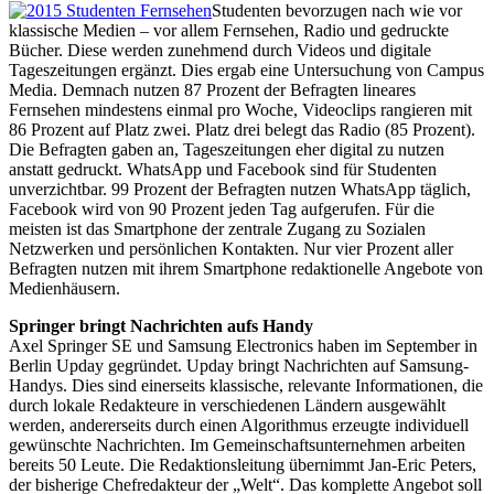
Studenten bevorzugen nach wie vor
klassische Medien – vor allem Fernsehen, Radio und gedruckte
Bücher. Diese werden zunehmend durch Videos und digitale
Tageszeitungen ergänzt. Dies ergab eine Untersuchung von Campus
Media. Demnach nutzen 87 Prozent der Befragten lineares
Fernsehen mindestens einmal pro Woche, Videoclips rangieren mit
86 Prozent auf Platz zwei. Platz drei belegt das Radio (85 Prozent).
Die Befragten gaben an, Tageszeitungen eher digital zu nutzen
anstatt gedruckt. WhatsApp und Facebook sind für Studenten
unverzichtbar. 99 Prozent der Befragten nutzen WhatsApp täglich,
Facebook wird von 90 Prozent jeden Tag aufgerufen. Für die
meisten ist das Smartphone der zentrale Zugang zu Sozialen
Netzwerken und persönlichen Kontakten. Nur vier Prozent aller
Befragten nutzen mit ihrem Smartphone redaktionelle Angebote von
Medienhäusern.
Springer bringt Nachrichten aufs Handy
Axel Springer SE und Samsung Electronics haben im September in
Berlin Upday gegründet. Upday bringt Nachrichten auf Samsung-
Handys. Dies sind einerseits klassische, relevante Informationen, die
durch lokale Redakteure in verschiedenen Ländern ausgewählt
werden, andererseits durch einen Algorithmus erzeugte individuell
gewünschte Nachrichten. Im Gemeinschaftsunternehmen arbeiten
bereits 50 Leute. Die Redaktionsleitung übernimmt Jan-Eric Peters,
der bisherige Chefredakteur der „Welt“. Das komplette Angebot soll