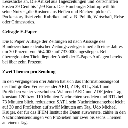
Lesestücke an. Die Artikel aus Tageszeitungen und Zeitschriften
kosten 39 Cent bis 1,99 Euro. Das Hamburger Start-up will für
seine Nutzer „die Rosinen aus Heften und Büchern picken“.
Pocketstory listet zehn Rubriken auf, z. B. Politik, Wirtschaft, Reise
oder Crimestories.
Gefragte E-Paper
Die E-Paper-Auflage der Zeitungen ist nach Aussage des
Bundesverbands deutscher Zeitungsverleger innerhalb eines Jahres
um 30 Prozent von 564.000 auf 733.000 angestiegen. Bei
überregionalen Titeln liegt der Anteil der E-Paper-Auflagen bereits
bei über zehn Prozent.
Zwei Themen pro Sendung
In den vergangenen drei Jahren hat sich das Informationsangebot
der fünf großen Fernsehsender ARD, ZDF, RTL, Sat.1 und
ProSieben weiter verschoben. Während ARD und ZDF jeden Tag
konstant 120 bzw. 110 Minuten Nachrichten sendeten und RTL bei
73 Minuten blieb, reduzierten SAT.1 sein Nachrichtenangebot leicht
auf 30 und ProSieben auf zwölf Minuten am Tag. Udo Michael
Krüger, der für das IFEM Institut die Daten auswertete, zählte in den
Nachrichtensendungen von ProSieben nur zwei bis sechs Themen
an einem Tag.