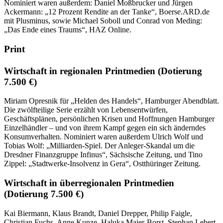
Nominiert waren außerdem: Daniel Moßbrucker und Jürgen
Ackermann: „12 Prozent Rendite an der Tanke“, Boerse.ARD.de
mit Plusminus, sowie Michael Soboll und Conrad von Meding:
„Das Ende eines Traums“, HAZ Online.
Print
Wirtschaft in regionalen Printmedien
(Dotierung
7.500 €)
Miriam Opresnik für „Helden des Handels“, Hamburger Abendblatt.
Die zwölfteilige Serie erzählt von Lebensentwürfen,
Geschäftsplänen, persönlichen Krisen und Hoffnungen Hamburger
Einzelhändler – und von ihrem Kampf gegen ein sich änderndes
Konsumverhalten. Nominiert waren außerdem Ulrich Wolf und
Tobias Wolf: „Milliarden-Spiel. Der Anleger-Skandal um die
Dresdner Finanzgruppe Infinus“, Sächsische Zeitung, und Tino
Zippel: „Stadtwerke-Insolvenz in Gera“, Ostthüringer Zeitung.
Wirtschaft in überregionalen Printmedien
(Dotierung 7.500 €)
Kai Biermann, Klaus Brandt, Daniel Drepper, Philip Faigle,
Christian Fuchs, Anne Kunze, Haluka Maier-Borst, Stephan Lebert,