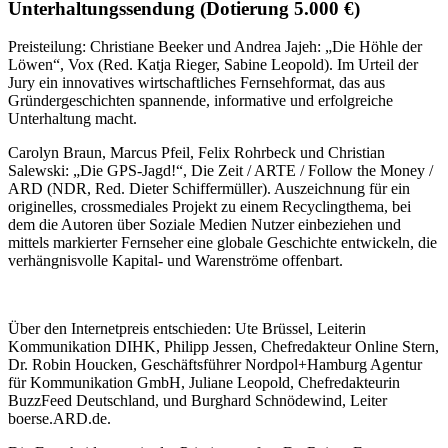
Unterhaltungssendung
(Dotierung 5.000 €)
Preisteilung: Christiane Beeker und Andrea Jajeh: „Die Höhle der
Löwen“, Vox (Red. Katja Rieger, Sabine Leopold). Im Urteil der
Jury ein innovatives wirtschaftliches Fernsehformat, das aus
Gründergeschichten spannende, informative und erfolgreiche
Unterhaltung macht.
Carolyn Braun, Marcus Pfeil, Felix Rohrbeck und Christian
Salewski: „Die GPS-Jagd!“, Die Zeit / ARTE / Follow the Money /
ARD (NDR, Red. Dieter Schiffermüller). Auszeichnung für ein
originelles, crossmediales Projekt zu einem Recyclingthema, bei
dem die Autoren über Soziale Medien Nutzer einbeziehen und
mittels markierter Fernseher eine globale Geschichte entwickeln, die
verhängnisvolle Kapital- und Warenströme offenbart.
Über den Internetpreis entschieden: Ute Brüssel, Leiterin
Kommunikation DIHK, Philipp Jessen, Chefredakteur Online Stern,
Dr. Robin Houcken, Geschäftsführer Nordpol+Hamburg Agentur
für Kommunikation GmbH, Juliane Leopold, Chefredakteurin
BuzzFeed Deutschland, und Burghard Schnödewind, Leiter
boerse.ARD.de.