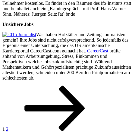
Teilnehmer kostenlos. Es findet in den Räumen des ifo-Instituts statt
und beinhaltet auch ein „Kamingespräch“ mit Prof. Hans-Werner
Sinn. Näheres: Juergen.Seitz [at] br.de
Unsichere Jobs
Was haben Holzfäller und Zeitungsjournalisten
gemein? Ihre Jobs sind nicht erfolgversprechend. So jedenfalls das
Ergebnis einer Untersuchung, die das US-amerikanische
Karriereportal CareerCast.com gemacht hat.
CareerCast
prüfte
anhand von Arbeitsumgebung, Stress, Einkommen und
Perspektiven welche Jobs zukunftsträchtig sind. Während
Mathematikern und Gehörspezialisten prächtige Zukunftsaussichten
attestiert werden, schneiden unter 200 Berufen Printjournalisten am
schlechtesten ab.
Beitragsnavigation
Seite
Seite
Nächste
Seite
1
2