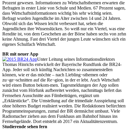
Prozent gewesen. Informationen zu Wirtschaftsthemen erwarten die
Befragten in erster Linie von Schule und Medien. 67 Prozent sagen,
dass Wirtschaftsinformationen wichtig bis sehr wichtig seien.
Befragt wurden Jugendliche im Alter zwischen 14 und 24 Jahren.
Obwohl sich das Wissen leicht verbessert hat, sehen die
Jugendlichen ihre Wissenslücken. So weiß nur ein Viertel, was eine
Rendite ist, von dem Geschehen an der Börse haben sechs von zehn
keine Ahnung. Fast drei Viertel der jungen Leute wünschen sich ein
eigenes Schulfach Wirtschaft.
BR mit neuer App
Unter Leitung seines Informationsdirektors
Thomas Hinrichs entwickelt der Bayerische Rundfunk die BR24-
App. Jeder soll sich künftig Nachrichten so zusammenstellen
können, wie er das möchte – nach Liebling¬sthemen oder
zu¬ge¬schnitten auf die Re¬gion, in der er lebt. Auch Wirtschaft
wird einen Button bekom-men. Tagesmeldungen der App sollen
zunächst vom Hörfunk aufbereitet werden, nachmittags liefert das
Fernsehen Ausschnitte aus Filmbeiträgen, ergänzt um
„Erklärstücke“. Die Umstellung auf die trimediale Ausspielung soll
ohne höheres Budget realisiert werden. Die Redaktionen befürchten
Programmeinsparungen, zumal der BR demnächst umbaut. Viele
Radiomacher ziehen aus dem Funkhaus am Bahnhof hinaus ins
Fernsehgelände. Dort entsteht ab 2017 ein Aktualitätenzentrum.
Studierende sehen fern