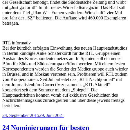
der Gesellschaft benötigt, findet die Süddeutsche Zeitung und wirbt
mit „Just go for it!“ für ihr neues Wirtschaftsmagazin. Das Blatt soll
unter dem Titel „Plan W – Frauen verändern Wirtschaft“ vier Mal
pro Jahr der „SZ“ beiliegen. Die Auflage wird 460.000 Exemplaren
betragen.
RTL informativ
Bei der kürzlich erfolgten Einweihung des neuen Haupt-stadtstudios
in Berlin kündigte Anke Schäferkordt für die RTL-Gruppe einen
Ausbau des Korrespondentennetzes an. In Spanien soll ein neues
Büro für Süd- und Südosteuropa eröffnet werden. Mit einem festen
Korrespondenten werden die Sender der Mediengruppe auch wieder
in Brüssel und in Moskau vertreten sein. Profitieren will RTL zudem
von Kooperationen. Seit Juli arbeitet das „RTL Nachtjournal“ mit
dem Journalistenbüro Correct!v zusammen. „RTL Aktuell“
kooperiert seit dem Sommer mit dem „Spiegel“. Die
Hauptnachrichten können vorab auf exklusive Geschichten des
Nachrichtenmagazins zurückgreifen und über diese jeweils freitags
berichten.
Veröffentlicht
24. September 2015
29. Juni 2021
am
24 Nominierungen für besten