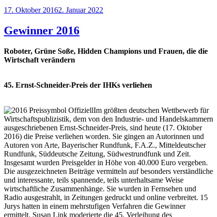
Veröffentlicht
17. Oktober 2016
2. Januar 2022
am
Gewinner 2016
Roboter, Grüne Soße, Hidden Champions und Frauen, die die
Wirtschaft verändern
45.
Ernst-Schneider-Preis der IHKs verliehen
Im größten deutschen Wettbewerb für
Wirt­schaftspubli­zistik, dem von den Industrie- und Handelskammern
ausgeschriebenen Ernst-Schneider-Preis, sind heute (17. Oktober
2016) die Preise ver­lie­hen worden. Sie gingen an Autorinnen und
Autoren von Arte, Bayerischer Rundfunk, F.A.Z., Mitteldeutscher
Rundfunk, Süddeutsche Zeitung, Südwestrundfunk und Zeit.
Insgesamt wurden Preisgelder in Höhe von 40.000 Euro vergeben.
Die ausgezeichneten Beiträge vermitteln auf besonders verständliche
und interessante, teils spannende, teils unterhaltsame Weise
wirtschaftliche Zusammenhänge. Sie wurden in Fernsehen und
Radio ausgestrahlt, in Zeitungen gedruckt und online verbreitet. 15
Jurys hatten in einem mehrstufigen Verfahren die Gewinner
ermittelt. Susan Link moderierte die 45. Verleihung des