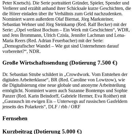
Peter Knetsch). Die Serie portraitiert Gründer, Spieler, Spender und
Verlierer und erzählt anhand ihrer Schicksale kurze Geschichten, die
die Hörer einladen über ihr Verhältnis zum Geld nachzudenken.
Nominiert waren außerdem Olaf Biernat, Jörg Marksteiner,
Sebastian Wehner und Jörg Steinkamp (Red. Ralf Becker) mit der
Serie: „Opel verlässt Bochum – Ein Werk mit Geschichten“, WDR,
und Jens Brommann, Ulrich Czisla, Jennifer Lachman und Lena-
Maria Reers (Red. Adrian Feuerbacher) mit der Serie:
„Demografischer Wandel – Wie gut sind Unternehmen darauf
vorbereitet?“, NDR.
Große Wirtschaftssendung
(Dotierung 7.500 €)
Dr. Sebastian Strube schildert in „Crowdwork. Vom Entstehen der
digitalen Arbeiterklasse“, BR (Red. Caroline von Lowtzow), wie
die Digitalisierung eine neue globale und anonyme Arbeitsteilung
ermöglicht. Nominiert waren auch Suzanne Bontemps und Sophie
Panzer (Red. Karin Beindorff, Gabriele Hermer, Eva Roither) mit
„Gasrausch im ewigen Eis – Unterwegs auf russischen Gasfeldern
jenseits des Polarkreis“, DLF / rbb / ORF
Fernsehen
Kurzbeitrag
(Dotierung 5.000 €)