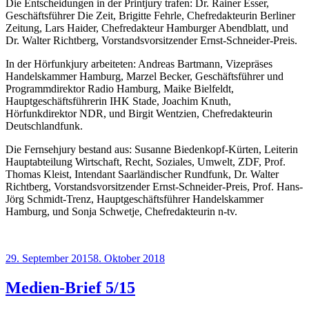
Die Entscheidungen in der Printjury trafen: Dr. Rainer Esser,
Geschäftsführer Die Zeit, Brigitte Fehrle, Chefredakteurin Berliner
Zeitung, Lars Haider, Chefredakteur Hamburger Abendblatt, und
Dr. Walter Richtberg, Vorstandsvorsitzender Ernst-Schneider-Preis.
In der Hörfunkjury arbeiteten: Andreas Bartmann, Vizepräses
Handelskammer Hamburg, Marzel Becker, Geschäftsführer und
Programmdirektor Radio Hamburg, Maike Bielfeldt,
Hauptgeschäftsführerin IHK Stade, Joachim Knuth,
Hörfunkdirektor NDR, und Birgit Wentzien, Chefredakteurin
Deutschlandfunk.
Die Fernsehjury bestand aus: Susanne Biedenkopf-Kürten, Leiterin
Hauptabteilung Wirtschaft, Recht, Soziales, Umwelt, ZDF, Prof.
Thomas Kleist, Intendant Saarländischer Rundfunk, Dr. Walter
Richtberg, Vorstandsvorsitzender Ernst-Schneider-Preis, Prof. Hans-
Jörg Schmidt-Trenz, Hauptgeschäftsführer Handelskammer
Hamburg, und Sonja Schwetje, Chefredakteurin n-tv.
Veröffentlicht
29. September 2015
8. Oktober 2018
am
Medien-Brief 5/15