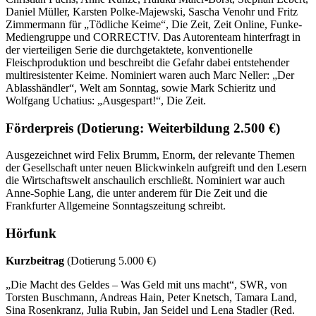
Daniel Müller, Karsten Polke-Majewski, Sascha Venohr und Fritz
Zimmermann für „Tödliche Keime“, Die Zeit, Zeit Online, Funke-
Mediengruppe und CORRECT!V. Das Autorenteam hinterfragt in
der vierteiligen Serie die durchgetaktete, konventionelle
Fleischproduktion und beschreibt die Gefahr dabei entstehender
multiresistenter Keime. Nominiert waren auch Marc Neller: „Der
Ablasshändler“, Welt am Sonntag, sowie Mark Schieritz und
Wolfgang Uchatius: „Ausgespart!“, Die Zeit.
Förderpreis
(Dotierung: Weiterbildung 2.500 €)
Ausgezeichnet wird Felix Brumm, Enorm, der relevante Themen
der Gesellschaft unter neuen Blickwinkeln aufgreift und den Lesern
die Wirtschaftswelt anschaulich erschließt. Nominiert war auch
Anne-Sophie Lang, die unter anderem für Die Zeit und die
Frankfurter Allgemeine Sonntagszeitung schreibt.
Hörfunk
Kurzbeitrag
(Dotierung 5.000 €)
„Die Macht des Geldes – Was Geld mit uns macht“, SWR, von
Torsten Buschmann, Andreas Hain, Peter Knetsch, Tamara Land,
Sina Rosenkranz, Julia Rubin, Jan Seidel und Lena Stadler (Red.