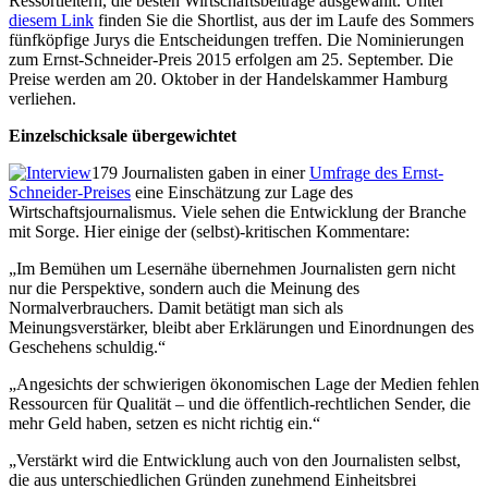
Ressortleitern, die besten Wirtschaftsbei­trä­ge ausgewählt. Unter
diesem Link
finden Sie die Shortlist, aus der im Laufe des Sommers
fünfköpfige Jurys die Entscheidungen treffen. Die Nominierungen
zum Ernst-Schneider-Preis 2015 erfolgen am 25. September. Die
Preise werden am 20. Oktober in der Handelskammer Hamburg
verliehen.
Einzelschicksale übergewichtet
179 Journalisten gaben in einer
Umfrage des Ernst-
Schneider-Preises
eine Einschätzung zur Lage des
Wirtschaftsjournalismus. Viele sehen die Entwicklung der Branche
mit Sorge. Hier einige der (selbst)-kritischen Kommentare:
„Im Bemühen um Lesernähe übernehmen Journalisten gern nicht
nur die Perspektive, sondern auch die Meinung des
Normalverbrauchers. Damit betätigt man sich als
Meinungsverstärker, bleibt aber Erklärungen und Einordnungen des
Geschehens schuldig.“
„Angesichts der schwierigen ökonomischen Lage der Medien fehlen
Ressourcen für Qualität – und die öffentlich-rechtlichen Sender, die
mehr Geld haben, setzen es nicht richtig ein.“
„Verstärkt wird die Entwicklung auch von den Journalisten selbst,
die aus unterschiedlichen Gründen zunehmend Einheitsbrei