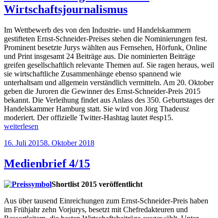
Wirtschaftsjournalismus
Im Wettbewerb des von den Industrie- und Han­delskammern
gestifteten Ernst-Schneider-Preises stehen die Nomi­nierun­gen fest.
Prominent besetzte Jurys wählten aus Fernsehen, Hör­funk, Online
und Print insgesamt 24 Beiträge aus. Die nominierten Beiträge
greifen gesellschaftlich relevante Themen auf. Sie ragen heraus, weil
sie wirtschaftliche Zusammenhänge ebenso spannend wie
unterhaltsam und allgemein verständlich vermitteln. Am 20. Oktober
geben die Juroren die Gewinner des Ernst-Schneider-Preis 2015
bekannt. Die Verleihung findet aus Anlass des 350. Geburtstages der
Handelskammer Hamburg statt. Sie wird von Jörg Thadeusz
moderiert. Der offizielle Twitter-Hashtag lautet #esp15.
„24
weiterlesen
Nominierungen
Veröffentlicht
16. Juli 2015
8. Oktober 2018
für
am
besten
Wirtschaftsjournalismus“
Medienbrief 4/15
Shortlist 2015 veröffentlicht
Aus über tausend Einreichungen zum Ernst-Schneider-Preis haben
im Frühjahr zehn Vorjurys, besetzt mit Chefredakteuren und