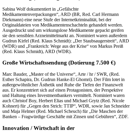
Sabina Wolf dokumentiert in „Gefälschte
Medikamentenverpackungen“, ARD (BR, Red. Carl Hermann
Diekmann) eine neue Stufe der Internetkriminalität, bei der
Originaldateien von Medikamentenschachteln gehandelt werden.
Ausgedruckt und um wirkungslose Medikamente gepackt greifen
sie den sensiblen Arzneimittelmarkt an. Nominiert waren außerdem
Gudrun Kirfel (Red. Klaus Schmidt): „Der Staubsaugerstreit“, ARD
(WDR) und „Frankreich: Wege aus der Krise“ von Markus Preiß
(Red. Klaus Schmidt), ARD (WDR).
Große Wirtschaftssendung
(Dotierung 7.500 €)
Marc Bauder, „Master of the Universe“, Arte / hr / SWR, (Red.
Esther Schapira, Dr. Gudrun Hanke-El Ghomri). Der Film lotet in
außergewöhnlicher Ästhetik und Ruhe die Tiefen der Finanzwelt
aus. Er konzentriert sich auf einen Protagonisten, der Perspektive
und Haltung eines Investmentbankers vermittelt. Nominiert waren
auch Christof Boy, Herbert Elias und Michael Grytz (Red. Nicole
Kohnert) für „Gegen den Strich: TTIP“, WDR, sowie Jan Schneider
und Maja Helmer (Red. Michael Scheuch) für „Die Maschen der
Banken – Fragwürdige Geschäfte mit Zinsen und Gebühren“, ZDF.
Innovation / Wirtschaft in der