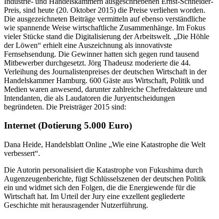
Industrie- und Handelskammern ausgeschriebenen Ernst-Schneider-
Preis, sind heute (20. Oktober 2015) die Preise ver­lie­hen worden.
Die ausgezeichneten Beiträge vermitteln auf ebenso verständliche
wie spannende Weise wirtschaftliche Zusammenhänge. Im Fokus
vieler Stücke stand die Digitalisierung der Arbeitswelt. „Die Höhle
der Löwen“ erhielt eine Auszeichnung als innovativste
Fernsehsendung. Die Gewinner hatten sich gegen rund tausend
Mitbewerber durchgesetzt. Jörg Thadeusz moderierte die 44.
Verleihung des Journalistenpreises der deutschen Wirtschaft in der
Handelskammer Hamburg. 600 Gäste aus Wirtschaft, Politik und
Medien waren anwesend, darunter zahlreiche Chefredakteure und
Intendanten, die als Laudatoren die Juryentscheidungen
begründeten. Die Preisträger 2015 sind:
Internet
(Dotierung 5.000 Euro)
Dana Heide, Handelsblatt Online „Wie eine Katastrophe die Welt
verbessert“.
Die Autorin personalisiert die Katastrophe von Fukushima durch
Augenzeugenberichte, fügt Schlüsselszenen der deutschen Politik
ein und widmet sich den Folgen, die die Energiewende für die
Wirtschaft hat. Im Urteil der Jury eine exzellent gegliederte
Geschichte mit herausragender Nutzerführung.