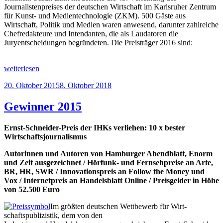
Journalistenpreises der deutschen Wirtschaft im Karlsruher Zentrum
für Kunst- und Medientechnologie (ZKM). 500 Gäste aus
Wirtschaft, Politik und Medien waren anwesend, darunter zahlreiche
Chefredakteure und Intendanten, die als Laudatoren die
Juryentscheidungen begründeten. Die Preisträger 2016 sind:
„Gewinner
weiterlesen
2016“
Veröffentlicht
20. Oktober 2015
8. Oktober 2018
am
Gewinner 2015
Ernst-Schneider-Preis der IHKs verliehen: 10 x bester
Wirtschaftsjournalismus
Autorinnen und Autoren von Hamburger Abendblatt, Enorm
und Zeit ausgezeichnet / Hör­funk- und Fernsehpreise an Arte,
BR, HR, SWR / Innovationspreis an Follow the Money und
Vox / Internetpreis an Handelsblatt Online / Preisgelder in Höhe
von 52.500 Euro
Im größten deutschen Wettbewerb für Wirt­
schaftspubli­zistik, dem von den