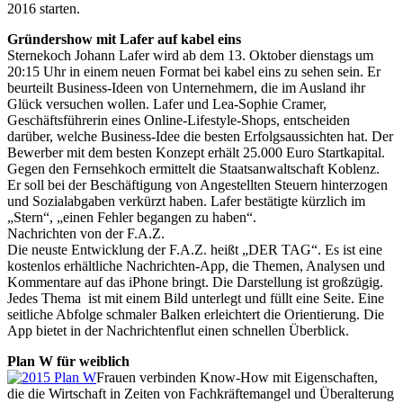
2016 starten.
Gründershow mit Lafer auf kabel eins
Sternekoch Johann Lafer wird ab dem 13. Oktober dienstags um
20:15 Uhr in einem neuen Format bei kabel eins zu sehen sein. Er
beurteilt Business-Ideen von Unternehmern, die im Ausland ihr
Glück versuchen wollen. Lafer und Lea-Sophie Cramer,
Geschäftsführerin eines Online-Lifestyle-Shops, entscheiden
darüber, welche Business-Idee die besten Erfolgsaussichten hat. Der
Bewerber mit dem besten Konzept erhält 25.000 Euro Startkapital.
Gegen den Fernsehkoch ermittelt die Staatsanwaltschaft Koblenz.
Er soll bei der Beschäftigung von Angestellten Steuern hinterzogen
und Sozialabgaben verkürzt haben. Lafer bestätigte kürzlich im
„Stern“, „einen Fehler begangen zu haben“.
Nachrichten von der F.A.Z.
Die neuste Entwicklung der F.A.Z. heißt „DER TAG“. Es ist eine
kostenlos erhältliche Nachrichten-App, die Themen, Analysen und
Kommentare auf das iPhone bringt. Die Darstellung ist großzügig.
Jedes Thema ist mit einem Bild unterlegt und füllt eine Seite. Eine
seitliche Abfolge schmaler Balken erleichtert die Orientierung. Die
App bietet in der Nachrichtenflut einen schnellen Überblick.
Plan W für weiblich
Frauen verbinden Know-How mit Eigenschaften,
die die Wirtschaft in Zeiten von Fachkräftemangel und Überalterung