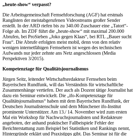
„heute-show“ verpasst?
Die Arbeitsgemeinschaft Fernsehforschung (AGF) hat erstmals
Ranglisten der meistabgerufenen Videostreams großer Sender
erstellt. In der ARD riefen bis zu 340.00 Zuschauer eine „Tatort“-
Folge ab. Im ZDF führt die „heute-show“ mit maximal 200.000
Abrufen, bei ProSieben „Joko gegen Klaas“, bei RTL „Bauer sucht
Frau“. Die Abrufe erfolgten meist mobil, denn von den relativ
wenigen internetfähigen Fernsehern ist wegen des technischen
Aufwands nur jeder zehnte ans Netz angeschlossen (Media
Perspektiven 3/2015).
Kompetenztage für Qualitätsjournalismus
Jürgen Seitz, leitender Wirtschaftsredakteur Fernsehen beim
Bayerischen Rundfunk, will das Verständnis für wirtschaftliche
Zusammenhänge vertiefen. Der auch als Dozent tätige Journalist hat
dazu ein Seminar entwickelt. Die „ifo-Kompetenztage für
Qualitätsjournalismus“ haben mit dem Bayerischen Rundfunk, der
Deutschen Journalistenschule und dem Münchener ifo-Institut
prominente Unterstützer. Am 13./ 14. November wird zum ersten
Mal ein Workshop für Nachwuchsjournalisten und Redakteure
angeboten, der anhand praktischer Fallbeispiele Fehler der
Berichterstattung zum Beispiel bei Statistiken und Rankings nennt,
Hintergründe erklärt und Praxistipps gibt. Das Seminar ist für die