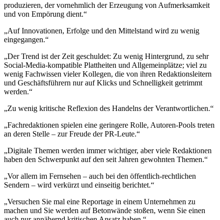
produzieren, der vornehmlich der Erzeugung von Aufmerksamkeit
und von Empörung dient.“
„Auf Innovationen, Erfolge und den Mittelstand wird zu wenig
eingegangen.“
„Der Trend ist der Zeit geschuldet: Zu wenig Hintergrund, zu sehr
Social-Media-kompatible Plattheiten und All­gemein­plätze; viel zu
wenig Fachwissen vieler Kollegen, die von ihren Redaktionsleitern
und Geschäftsführern nur auf Klicks und Schnelligkeit getrimmt
werden.“
„Zu wenig kritische Reflexion des Handelns der Verantwortlichen.“
„Fachredaktionen spielen eine geringere Rolle, Autoren-Pools treten
an deren Stelle – zur Freude der PR-Leute.“
„Digitale Themen werden immer wichtiger, aber viele Redaktionen
haben den Schwerpunkt auf den seit Jahren gewohnten Themen.“
„Vor allem im Fernsehen – auch bei den öffentlich-recht­lichen
Sendern – wird verkürzt und einseitig berichtet.“
„Versuchen Sie mal eine Reportage in einem Unternehmen zu
machen und Sie werden auf Betonwände stoßen, wenn Sie einen
auch nur annähernd kritischen Ansatz haben.“