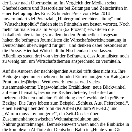
der Leser nach Überraschung. Im Vergleich der Medien sehen
Chefredakteure und Ressortleiter bei Zeitungen und Zeitschriften in
einer Befragung des Ernst-Schneider-Preis vom Mai 2014
unvermindert viel Potenzial. „Hintergrundberichterstattung“ und
„Wirtschaftspolitik“ finden sie in Printtiteln am besten verortet. Noch
mehr Journalisten als im Vorjahr (62 Prozent) erwarteten die
Lokalberichterstattung vor allem in den Printmedien. Insgesamt
halten die befragten Journalisten die Wirtschaftsberichterstattung in
Deutschland überwiegend für gut – und denken dabei besonders an
die Presse. Hier hat Wirtschaft ihr Nischendasein verlassen.
Allerdings sagen drei von vier der Befragten, dass Journalisten noch
zu wenig tun, um Wirtschaftsthemen ansprechend zu vermitteln.
Auf die Autoren der nachfolgenden Artikel trifft dies nicht zu. Ihre
Beiträge ragen unter mehreren hundert Einreichungen zur Kategorie
Print im diesjährigen Wettbewerb heraus, weil vieles
zusammenkommt: Ungewöhnliche Erzählideen, neue Blickwinkel
auf eine Thematik, besondere Recherchetiefe, Lesbarkeit auf
mehreren Ebenen und eine Einbindung der Geschichte in größere
Bezüge. Die Jurys lobten zum Beispiel „Schluss. Aus. Feierabend.“,
einen Beitrag über den Sinn der Arbeit (KulturSPIEGEL) und
„Warum muss Joy hungern?“, ein Zeit-Dossier über
Zusammenhänge zwischen Weltmaisproduktion und
Nahrungsmittelmangel. Bemerkenswert waren auch die Einblicke in
die komplexen Abläufe der Deutschen Bahn in „Heute vom Gleis