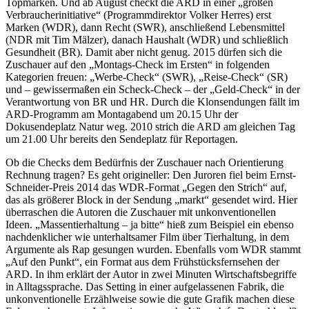
Topmarken. Und ab August checkt die ARD in einer „großen
Verbraucherinitiative“ (Programmdirektor Volker Herres) erst
Marken (WDR), dann Recht (SWR), anschließend Lebensmittel
(NDR mit Tim Mälzer), danach Haushalt (WDR) und schließlich
Gesundheit (BR). Damit aber nicht genug. 2015 dürfen sich die
Zuschauer auf den „Montags-Check im Ersten“ in folgenden
Kategorien freuen: „Werbe-Check“ (SWR), „Reise-Check“ (SR)
und – gewissermaßen ein Scheck-Check – der „Geld-Check“ in der
Verantwortung von BR und HR. Durch die Klonsendungen fällt im
ARD-Programm am Montagabend um 20.15 Uhr der
Dokusendeplatz Natur weg. 2010 strich die ARD am gleichen Tag
um 21.00 Uhr bereits den Sendeplatz für Reportagen.
Ob die Checks dem Bedürfnis der Zuschauer nach Orientierung
Rechnung tragen? Es geht origineller: Den Juroren fiel beim Ernst-
Schneider-Preis 2014 das WDR-Format „Gegen den Strich“ auf,
das als größerer Block in der Sendung „markt“ gesendet wird. Hier
überraschen die Autoren die Zuschauer mit unkonventionellen
Ideen. „Massentierhaltung – ja bitte“ hieß zum Beispiel ein ebenso
nachdenklicher wie unterhaltsamer Film über Tierhaltung, in dem
Argumente als Rap gesungen wurden. Ebenfalls vom WDR stammt
„Auf den Punkt“, ein Format aus dem Frühstücksfernsehen der
ARD. In ihm erklärt der Autor in zwei Minuten Wirtschaftsbegriffe
in Alltagssprache. Das Setting in einer aufgelassenen Fabrik, die
unkonventionelle Erzählweise sowie die gute Grafik machen diese