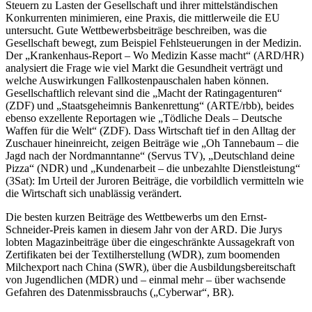
Steuern zu Lasten der Gesellschaft und ihrer mittelständischen
Konkurrenten minimieren, eine Praxis, die mittlerweile die EU
untersucht. Gute Wettbewerbsbeiträge beschreiben, was die
Gesellschaft bewegt, zum Beispiel Fehlsteuerungen in der Medizin.
Der „Krankenhaus-Report – Wo Medizin Kasse macht“ (ARD/HR)
analysiert die Frage wie viel Markt die Gesundheit verträgt und
welche Auswirkungen Fallkostenpauschalen haben können.
Gesellschaftlich relevant sind die „Macht der Ratingagenturen“
(ZDF) und „Staatsgeheimnis Bankenrettung“ (ARTE/rbb), beides
ebenso exzellente Reportagen wie „Tödliche Deals – Deutsche
Waffen für die Welt“ (ZDF). Dass Wirtschaft tief in den Alltag der
Zuschauer hineinreicht, zeigen Beiträge wie „Oh Tannebaum – die
Jagd nach der Nordmanntanne“ (Servus TV), „Deutschland deine
Pizza“ (NDR) und „Kundenarbeit – die unbezahlte Dienstleistung“
(3Sat): Im Urteil der Juroren Beiträge, die vorbildlich vermitteln wie
die Wirtschaft sich unablässig verändert.
Die besten kurzen Beiträge des Wettbewerbs um den Ernst-
Schneider-Preis kamen in diesem Jahr von der ARD. Die Jurys
lobten Magazinbeiträge über die eingeschränkte Aussagekraft von
Zertifikaten bei der Textilherstellung (WDR), zum boomenden
Milchexport nach China (SWR), über die Ausbildungsbereitschaft
von Jugendlichen (MDR) und – einmal mehr – über wachsende
Gefahren des Datenmissbrauchs („Cyberwar“, BR).