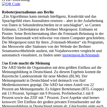
Roboterjournalismus aus Berlin
„Ein Algorithmus kann niemals Intelligenz, Kreativität und das
Sprachgefühl eines Journalisten ersetzen – aber in der Aufarbeitung
von Daten in Sekundenbruchteilen ist er unschlagbar“, so Carsten
Erdmann, Chefredakteur der Berliner Morgenpost. Erdmann ist
Pionier. Seine Berichterstattung über die Feinstaub-Belastung in der
Berliner Innenstadt wird teilweise von einem Computer geschrieben.
Die Morgenpost nutzt für ihren „Feinstaub-Monitor“ ein Programm,
das Messwerte aller Stationen von der Website der Berliner
Senatsumweltbehörde ausliest, mit Vorjahreswerten vergleicht und
automatisch visu­a­lisiert, zu finden unter
morgenpost.de/feinstaub
.
D
as Erste macht die Meinung
Die ARD bleibt die Organisation mit dem größten Einfluss auf die
Meinungsbildung in Deutschland. Zu diesem Ergebnis kommt die
Bayerische Landeszentrale für neue Medien (BLM). Der
Meinungsmarkt in Deutschland wird demnach von fünf
Medienkonzernen geprägt. Die ARD hat einen Anteil von 22
Prozent am Meinungsmarkt. Es folgten Bertelsmann (RTL-Gruppe)
mit 13 Prozent, Sprin­­ger mit 9 Prozent, ProSiebenSat.1 mit 8
Prozent sowie das ZDF mit 7 Prozent. Zwei Aspekte sind bemer­
kenswert: Der Einfluss der großen privaten Fernsehsen­der auf die
Meinungsbildung in Deutschland nimmt ab. Gleichzeitig sinkt auch