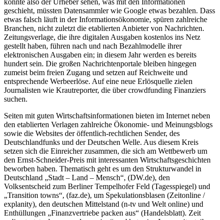
könnte also der Urheber sehen, was mit den Informationen
geschieht, müssten Datensammler wie Google etwas bezahlen. Dass
etwas falsch läuft in der Informationsökonomie, spüren zahlreiche
Branchen, nicht zuletzt die etablierten Anbieter von Nachrichten.
Zeitungsverlage, die ihre digitalen Ausgaben kostenlos ins Netz
gestellt haben, führen nach und nach Bezahlmodelle ihrer
elektronischen Ausgaben ein; in diesem Jahr werden es bereits
hundert sein. Die großen Nachrichtenportale bleiben hingegen
zumeist beim freien Zugang und setzen auf Reichweite und
entsprechende Werbeerlöse. Auf eine neue Erlösquelle zielen
Journalisten wie Krautreporter, die über crowdfunding Finanziers
suchen.
Seiten mit guten Wirtschaftsinformationen bieten im Internet neben
den etablierten Verlagen zahlreiche Ökonomie- und Meinungsblogs
sowie die Websites der öffentlich-rechtlichen Sender, des
Deutschlandfunks und der Deutschen Welle. Aus diesem Kreis
setzen sich die Einreicher zusammen, die sich am Wettbewerb um
den Ernst-Schneider-Preis mit interessanten Wirtschaftsgeschichten
beworben haben. Thematisch geht es um den Strukturwandel in
Deutschland „Stadt – Land – Mensch“, (DW.de), den
Volksentscheid zum Berliner Tempelhofer Feld (Tagesspiegel) und
„Transition towns“, (faz.de), um Spekulationsblasen (Zeitonline /
explanity), den deutschen Mittelstand (n-tv und Welt online) und
Enthüllungen „Finanzvertriebe packen aus“ (Handelsblatt). Zeit