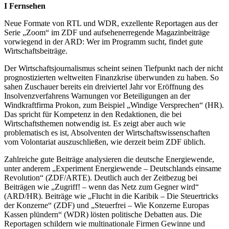
I Fernsehen
Neue Formate von RTL und WDR, exzellente Reportagen aus der
Serie „Zoom“ im ZDF und aufsehenerregende Magazinbeiträge
vorwiegend in der ARD: Wer im Programm sucht, findet gute
Wirtschaftsbeiträge.
Der Wirtschaftsjournalismus scheint seinen Tiefpunkt nach der nicht
prognostizierten weltweiten Finanzkrise überwunden zu haben. So
sahen Zuschauer bereits ein dreiviertel Jahr vor Eröffnung des
Insolvenzverfahrens Warnungen vor Beteiligungen an der
Windkraftfirma Prokon, zum Beispiel „Windige Versprechen“ (HR).
Das spricht für Kompetenz in den Redaktionen, die bei
Wirtschaftsthemen notwendig ist. Es zeigt aber auch wie
problematisch es ist, Absolventen der Wirtschaftswissenschaften
vom Volontariat auszuschließen, wie derzeit beim ZDF üblich.
Zahlreiche gute Beiträge analysieren die deutsche Energiewende,
unter anderem „Experiment Energiewende – Deutschlands einsame
Revolution“ (ZDF/ARTE). Deutlich auch der Zeitbezug bei
Beiträgen wie „Zugriff! – wenn das Netz zum Gegner wird“
(ARD/HR). Beiträge wie „Flucht in die Karibik – Die Steuertricks
der Konzerne“ (ZDF) und „Steuerfrei – Wie Konzerne Europas
Kassen plündern“ (WDR) lösten politische Debatten aus. Die
Reportagen schildern wie multinationale Firmen Gewinne und