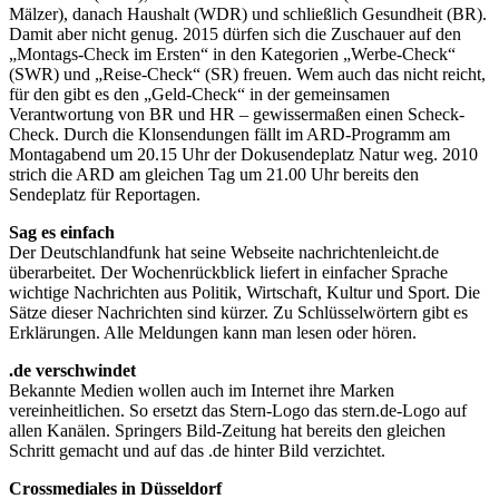
Mälzer), danach Haushalt (WDR) und schließlich Gesundheit (BR).
Damit aber nicht genug. 2015 dürfen sich die Zuschauer auf den
„Montags-Check im Ersten“ in den Kategorien „Werbe-Check“
(SWR) und „Reise-Check“ (SR) freuen. Wem auch das nicht reicht,
für den gibt es den „Geld-Check“ in der gemeinsamen
Verantwortung von BR und HR – gewissermaßen einen Scheck-
Check. Durch die Klonsendungen fällt im ARD-Programm am
Montagabend um 20.15 Uhr der Dokusendeplatz Natur weg. 2010
strich die ARD am gleichen Tag um 21.00 Uhr bereits den
Sendeplatz für Reportagen.
Sag es einfach
Der Deutschlandfunk hat seine Webseite nachrichtenleicht.de
überarbeitet. Der Wochenrückblick liefert in einfacher Sprache
wichtige Nachrichten aus Politik, Wirtschaft, Kultur und Sport. Die
Sätze dieser Nachrichten sind kürzer. Zu Schlüsselwörtern gibt es
Erklärungen. Alle Meldungen kann man lesen oder hören.
.de verschwindet
Bekannte Medien wollen auch im Internet ihre Marken
vereinheitlichen. So ersetzt das Stern-Logo das stern.de-Logo auf
allen Kanälen. Springers Bild-Zeitung hat bereits den gleichen
Schritt gemacht und auf das .de hinter Bild verzichtet.
Crossmediales in Düsseldorf