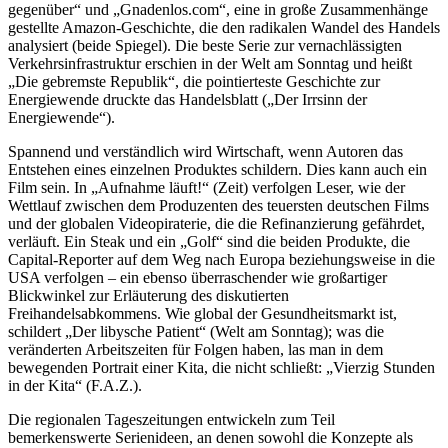
gegenüber“ und „Gnadenlos.com“, eine in große Zusammenhänge
gestellte Amazon-Geschichte, die den radikalen Wandel des Handels
analysiert (beide Spiegel). Die beste Serie zur vernachlässigten
Verkehrsinfrastruktur erschien in der Welt am Sonntag und heißt
„Die gebremste Republik“, die pointierteste Geschichte zur
Energiewende druckte das Handelsblatt („Der Irrsinn der
Energiewende“).
Spannend und verständlich wird Wirtschaft, wenn Autoren das
Entstehen eines einzelnen Produktes schildern. Dies kann auch ein
Film sein. In „Aufnahme läuft!“ (Zeit) verfolgen Leser, wie der
Wettlauf zwischen dem Produzenten des teuersten deutschen Films
und der globalen Videopiraterie, die die Refinanzierung gefährdet,
verläuft. Ein Steak und ein „Golf“ sind die beiden Produkte, die
Capital-Reporter auf dem Weg nach Europa beziehungsweise in die
USA verfolgen – ein ebenso überraschender wie großartiger
Blickwinkel zur Erläuterung des diskutierten
Freihandelsabkommens. Wie global der Gesundheitsmarkt ist,
schildert „Der libysche Patient“ (Welt am Sonntag); was die
veränderten Arbeitszeiten für Folgen haben, las man in dem
bewegenden Portrait einer Kita, die nicht schließt: „Vierzig Stunden
in der Kita“ (F.A.Z.).
Die regionalen Tageszeitungen entwickeln zum Teil
bemerkenswerte Serienideen, an denen sowohl die Konzepte als