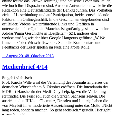
online testete das „crowd sourcing“ und bat seine Leser mitzuteilen,
wie hoch ihre Dispozinsen sind. Aus den Antworten entwickelte die
Redaktion eine Deutschlandkarte der Bankgebühren. Das Vorhaben
zielt auf Leserbindung und auf Partizipation, beides entscheidende
Faktoren im Onlinegeschäft. In die Geschichten eingebunden sind
oft Bilder, Videos, weiterführende Links und Grafiken in
unterschiedlicher Qualität. Manches ist großartig gestaltet wie eine
Adidas/Puma-Geschichte in „Begleiter“ (SZ), anderes eher
werkstattmäßig wie der über Google Hangouts geführte „WiWo
Lunchtalk“ der Wirtschaftswoche. Schnelle Kommentare und
Feedbacks der Leser spielen im Netz eine große Rolle
.
Veröffentlicht
1. August 2014
8. Oktober 2018
am
Medienbrief 4/14
So geht sächsisch
Prof. Karola Wille wird die Verleihung des Journalistenpreises der
deutschen Wirtschaft am 6. Oktober eröffnen. Die Intendantin des
MDR ist Hausherrin der Media City Leipzig, wo die Verleihung
stattfindet. Die Feier soll auch die Stärken Sachsens zeigen. Die
ausrichtenden IHKs in Chemnitz, Dresden und Leipzig haben die
von Maybrit Illner moderierte Auszeichnung unter das Motto „Nicht
lang reden, sondern machen. So geht sächsisch.“ gestellt. Hier geht
es zur Anmeldung: