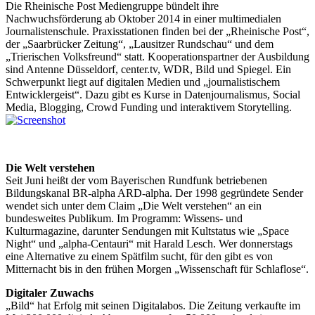
Die Rheinische Post Mediengruppe bündelt ihre
Nachwuchsförderung ab Oktober 2014 in einer multimedialen
Journalistenschule. Praxisstationen finden bei der „Rheinische Post“,
der „Saarbrücker Zeitung“, „Lausitzer Rundschau“ und dem
„Trierischen Volksfreund“ statt. Kooperationspartner der Ausbildung
sind Antenne Düsseldorf, center.tv, WDR, Bild und Spiegel. Ein
Schwerpunkt liegt auf digitalen Medien und „journalistischem
Entwicklergeist“. Dazu gibt es Kurse in Datenjournalismus, Social
Media, Blogging, Crowd Funding und interaktivem Story­telling.
Die Welt verstehen
Seit Juni heißt der vom Bayerischen Rundfunk betriebenen
Bildungskanal BR-alpha ARD-alpha. Der 1998 gegründete Sender
wendet sich unter dem Claim „Die Welt verstehen“ an ein
bundesweites Publikum. Im Programm: Wissens- und
Kulturmagazine, darunter Sendungen mit Kultstatus wie „Space
Night“ und „alpha-Centauri“ mit Harald Lesch. Wer donnerstags
eine Alternative zu einem Spätfilm sucht, für den gibt es von
Mitternacht bis in den frühen Morgen „Wissenschaft für Schlaf­lose“.
Digitaler Zuwachs
„Bild“ hat Erfolg mit seinen Digitalabos. Die Zeitung verkaufte im