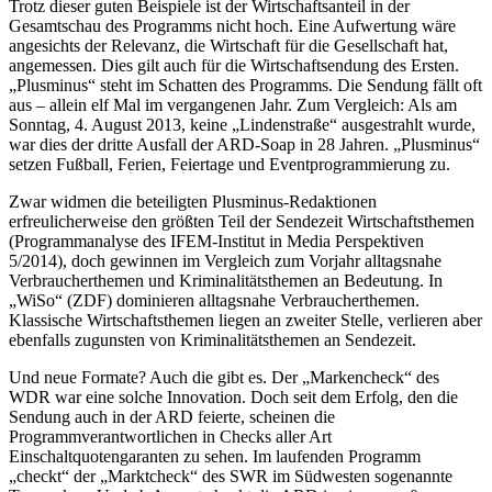
Trotz dieser guten Beispiele ist der Wirtschaftsanteil in der
Gesamtschau des Programms nicht hoch. Eine Aufwertung wäre
angesichts der Relevanz, die Wirtschaft für die Gesellschaft hat,
angemessen. Dies gilt auch für die Wirtschaftsendung des Ersten.
„Plus­minus“ steht im Schatten des Programms. Die Sendung fällt oft
aus – allein elf Mal im vergangenen Jahr. Zum Vergleich: Als am
Sonntag, 4. August 2013, keine „Lindenstraße“ ausgestrahlt wurde,
war dies der dritte Ausfall der ARD-Soap in 28 Jahren. „Plusminus“
setzen Fußball, Ferien, Feiertage und Eventprogrammierung zu.
Zwar widmen die beteiligten Plusminus-Redaktionen
erfreulicherweise den größten Teil der Sendezeit Wirtschafts­themen
(Programmanalyse des IFEM-Institut in Media Perspektiven
5/2014), doch gewinnen im Vergleich zum Vorjahr alltagsnahe
Verbraucherthemen und Kriminalitäts­themen an Bedeutung. In
„WiSo“ (ZDF) dominieren alltagsnahe Verbraucherthemen.
Klassische Wirtschaftsthemen liegen an zweiter Stelle, verlieren aber
ebenfalls zugunsten von Kriminalitätsthemen an Sendezeit.
Und neue Formate? Auch die gibt es. Der „Markencheck“ des
WDR war eine solche Innovation. Doch seit dem Erfolg, den die
Sendung auch in der ARD feierte, scheinen die
Programmverantwortlichen in Checks aller Art
Einschaltquotengaranten zu sehen. Im laufenden Programm
„checkt“ der „Marktcheck“ des SWR im Südwesten sogenannte