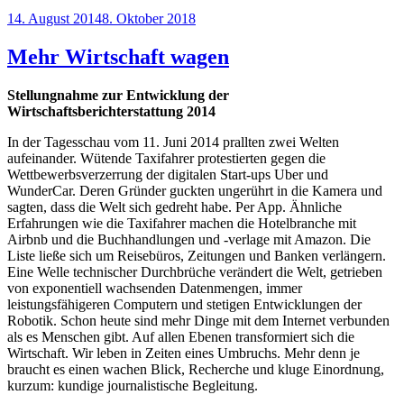
Veröffentlicht
14. August 2014
8. Oktober 2018
am
Mehr Wirtschaft wagen
Stellungnahme zur Entwicklung der
Wirtschaftsberichterstattung 2014
In der Tagesschau vom 11. Juni 2014 prallten zwei Welten
aufeinander. Wütende Taxifahrer pro­testierten gegen die
Wettbewerbsverzerrung der digitalen Start-ups Uber und
WunderCar. Deren Gründer guckten ungerührt in die Kamera und
sagten, dass die Welt sich gedreht habe. Per App. Ähnliche
Erfahrungen wie die Taxifahrer machen die Hotelbranche mit
Airbnb und die Buchhandlungen und -verlage mit Amazon. Die
Liste ließe sich um Reisebüros, Zeitungen und Banken verlängern.
Eine Welle technischer Durchbrüche verändert die Welt, getrieben
von exponentiell wachsenden Datenmengen, immer
leistungsfähigeren Computern und stetigen Entwicklungen der
Robotik. Schon heute sind mehr Dinge mit dem Internet verbunden
als es Menschen gibt. Auf allen Ebenen transformiert sich die
Wirtschaft. Wir leben in Zeiten eines Umbruchs. Mehr denn je
braucht es einen wachen Blick, Recherche und kluge Einordnung,
kurzum: kundige journalistische Begleitung.