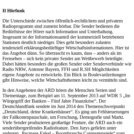
II Hörfunk
Die Unterschiede zwischen öffentlich-rechtlichem und privatem
Radioprogramm sind zumeist hörbar. Die Sender bedienen die
Bedürfnisse der Hörer nach Information und Unterhaltung.
Insgesamt ist der Informationsanteil der kommerziell betriebenen
Stationen deutlich niedriger. Dies geht besonders zulasten
tendenziell erklärungsbedürftiger Wirtschaftsinformationen. Hier ist
das Angebot dünn. So überrascht es kaum, dass – anders als im
Fernsehen – sich kein privater Sender am Wettbewerb beteiligte.
Dabei hätten besonders die großen Sender oder Senderverbünde wie
Radio NRW, Antenne Bayern, FFH und R.SH Möglichkeiten
eigene Angebote zu entwickeln. Ein Blick in Boulevardzeitungen
gibt Hinweise, welche Wirtschaftsthemen leicht zu vermitteln sind.
In den Angeboten der ARD hören die Menschen Serien und
Thementage, zum Beispiel am 11. September 2013 auf WDR 5 „Im
Würgegriff der Banken – Fünf Jahre Finanzkrise“. Der
Deutschlandfunk sendete im Juni 2014 den Themenschwerpunkt
„Deutschland, deine Krankenhäuser“. Es ging um Fehlsteuerungen
der Fallkostenpauschale, um Forschung, Demografie und Markt.
Viele Sender produzieren großartige Feature, die ARD auch ein
senderübergreifendes Radiofeature. Den Jurys gefielen unter
anderem „Pacmans Enkel – Boombranche Computerspiele“ vom