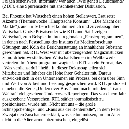
Folgen sehenswert. Informativ war auch „Wie geht´s Deutschland?
(ZDF), eine Spurensuche mit anschließender Diskussion.
Bei Phoenix hat Wirtschaft einen hohen Stellenwert, 3sat setzt
Akzente (Themenwoche „Hauptsache Konsum“, „Die Macht der
Märkte“), auch n-tv berichtet kontinuierlich und zuverlässig über
Wirtschaft. Große Privatsender wie RTL und Sat.1 zeigen
Wirtschaft, zum Beispiel in ihren regionalen „Fensterprogrammen“,
in denen nach Feststellung des Instituts für Medienforschung
Göttingen und Köln die Berichterstattung an inhaltlicher Substanz
gewonnen hat. RTL West war mit überzeugenden Magazinstücken
zu nordrhein-westfälischen Wirtschaftsthemen im Wettbewerb
vertreten. Im Abendprogramm wagte sich RTL an ein Format, das
„Was verdienst du?“ heißt. In dieser Dokusoap teilen sich
Mitarbeiter und Inhaber die Höhe ihrer Gehälter mit. Daraus
entwickelt sich in den Unternehmen ein Prozess, bei dem über Sinn
und Wert von Arbeit und Leistung gesprochen wird. RTL produziert
daneben die Serie „Undercover Boss“ und macht mit dem „Team
Wallraf“ viel gesehene Undercover-Reportagen. Das vor einem Jahr
ausgegebene Versprechen, RTL stärker journalistisch zu
positionieren, wurde mit „Nicht mit uns – die große
Schnäppchenlüge“ und „Raus aus der Rentenfalle“, in dem Peter
Zwegat den Zuschauern erklärt, was sie tun müssen, um im Alter
nicht in die Altersarmut abzurutschen, eingelöst.