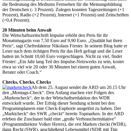
die Bedeutung des Mediums Fern­sehen für die Meinungsbildung
der Deutschen (- 3 Pro­zent). Zulegen konnten Tageszeitungen (+1
Prozent), Radio (+2 Prozent), Internet (+1 Prozent) und Zeit­schriften
(+0,4 Prozent).
20 Minuten beim Anwalt
Die Wirtschaftszeitschrift Impulse erhöht den Preis für ihr
Monatsmagazin von 7,50 Euro auf 9,90 Euro. „Qualität hat ihren
Preis“, sagt Chefredakteur Nikolaus Förster. In seinem Blog hatte er
Leser nach dem richtigen Preis für das Heft gefragt und die Leser
hatten im Schnitt 10,60 Euro vorgeschlagen. Nicht zu viel, findet
Förster: „Ein Jahr lang Teil des Impulse-Netzwerks zu sein, kostet
etwa so viel wie 20 oder 30 Minuten bei einem guten Anwalt,
Berater oder Coach.“
Checks, Checks, Checks
Ab dem 25. August sendet die ARD um 20.15 Uhr
den „Montags-Check“. Den Anfang machen vier Folgen des
„Markencheck“, der in der Wirtschaftsredaktion des WDR
entwickelt wurde. Der Erfolg dieser Sendung scheint bei den
Programmplanern eine Check-Euphorie ausgelöst zu haben. Der
„Marktcheck“ des SWR „checkt“ bereits Topmarken. In der ARD
erleben die Zuschauer bald eine „große Verbraucherinitiative“
(Programmdirektor Volker Herres), die erst Marken checkt (WDR),
dann Recht (SWR), anschließend Lebensmittel (NDR mit Tim