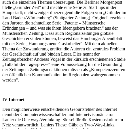
auch die einzelnen Themen überzeugen. Die Berliner Morgenpost
titelte „Gründer Zeit“ und machte eine Serie zu Start-ups in der
Hauptstadt; nicht weniger überzeugend die Folgen von „Gründer im
Land Baden-Württemberg“ (Stuttgarter Zeitung). Originell erschien
den Juroren die zehnteilige Serie „Patente – Münstersche
Erfindungen – und was sie ihren Ideengebern brachten“ aus der
Münsterschen Zeitung. Dass auch Regionalzeitungen globale
Geschichten erzählen können, beweist das Hamburger Abendblatt
mit der Serie „Hamburgs neue Gastarbeiter“. Mit dem aktuellen
Thema der Zuwanderung greifen die Autoren ein zentrales Problem
der Gesellschaft auf und binden Leser. Dies nennt der
Zeitungsforscher Andreas Vogel in der kürzlich erschienenen Studie
„Talfahrt der Tagespresse“ eine Voraussetzung für die Gesundung
der Zeitungen: Zeitungsredaktionen müssen als „Kompetenzzentren
der öffentlichen Kommunikation im Regionalen wahrgenommen
werden“.
IV
Internet
Den möglicherweise entscheidenden Geburtsfehler des Internet
nennt der Computerwissenschaftler und Internetvisionär Jaron
Lanier die One way-Verlinkung. Sie sei für die Kostenloskultur im
Netz verantwortlich. Laniers These: Gäbe es Two-Way-Links,