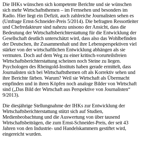
Die IHKs wünschen sich kompetente Berichte und sie wünschen
sich mehr Wirtschaftsthemen – im Fernsehen und besonders im
Radio. Hier liegt ein Defizit, auch zahlreiche Journalisten sehen es
(Umfrage Ernst-Schneider-Preis 5/2014). Die befragten Ressortleiter
und Chefredakteure sind nahezu unisono der Ansicht, dass die
Bedeutung der Wirtschaftsberichterstattung für die Entwicklung der
Gesellschaft deutlich unterschätzt wird, dass also das Wohlbefinden
der Deutschen, ihr Zusammenhalt und ihre Lebensperspektiven viel
stärker von der wirtschaftlichen Entwicklung abhängen als sie
vermuten. Doch auf dem Weg zu einer kritisch-vorurteilsfreien
Wirtschaftsberichterstattung scheinen noch Steine zu liegen.
Psychologen des Rheingold-Instituts haben gerade ermittelt, dass
Journalisten sich bei Wirtschaftsthemen oft als Korrektiv sehen und
ihre Berichte färben. Warum? Weil sie Wirtschaft als Übermacht
empfinden und in ihren Köpfen noch analoge Bilder von Wirtschaft
sind („Das Bild der Wirtschaft aus Perspektive von Journalisten“
9/2013).
Die diesjährige Stellungnahme der IHKs zur Entwicklung der
Wirtschaftsberichterstattung stützt sich auf Studien,
Medienbeobachtung und die Auswertung von über tausend
Wirtschaftsbeiträgen, die zum Ernst-Schneider-Preis, der seit 43
Jahren von den Industrie- und Handelskammern gestiftet wird,
eingereicht wurden.