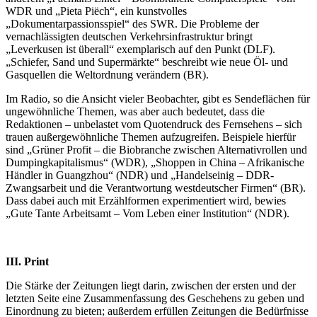
WDR und „Pieta Piëch“, ein kunstvolles
„Dokumentarpassionsspiel“ des SWR. Die Probleme der
vernachlässigten deutschen Verkehrsinfrastruktur bringt
„Leverkusen ist überall“ exemplarisch auf den Punkt (DLF).
„Schiefer, Sand und Supermärkte“ beschreibt wie neue Öl- und
Gasquellen die Weltordnung verändern (BR).
Im Radio, so die Ansicht vieler Beobachter, gibt es Sendeflächen für
ungewöhnliche Themen, was aber auch bedeutet, dass die
Redaktionen – unbelastet vom Quotendruck des Fernsehens – sich
trauen außergewöhnliche Themen aufzugreifen. Beispiele hierfür
sind „Grüner Profit – die Biobranche zwischen Alternativrollen und
Dumping­kapita­lis­mus“ (WDR), „Shoppen in China – Afrikanische
Händler in Guangzhou“ (NDR) und „Handelseinig – DDR-
Zwangsarbeit und die Verantwortung westdeutscher Firmen“ (BR).
Dass dabei auch mit Erzählformen experimentiert wird, bewies
„Gute Tante Arbeitsamt – Vom Leben einer Institution“ (NDR).
III. Print
Die Stärke der Zeitungen liegt darin, zwischen der ersten und der
letzten Seite eine Zusammenfassung des Geschehens zu geben und
Einordnung zu bieten; außerdem erfüllen Zeitungen die Bedürfnisse