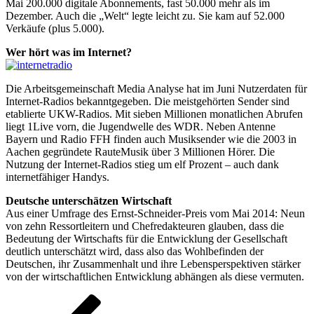
Mai 200.000 digitale Abonnements, fast 50.000 mehr als im
Dezember. Auch die „Welt“ legte leicht zu. Sie kam auf 52.000
Verkäufe (plus 5.000).
Wer hört was im Internet?
Die Arbeitsgemeinschaft Media Analyse hat im Juni Nutzerdaten für
Internet-Radios bekanntgegeben. Die meistgehörten Sender sind
etablierte UKW-Radios. Mit sieben Millionen monatlichen Abrufen
liegt 1Live vorn, die Jugendwelle des WDR. Neben Antenne
Bayern und Radio FFH finden auch Musiksender wie die 2003 in
Aachen gegründete RauteMusik über 3 Millionen Hörer. Die
Nutzung der Internet-Radios stieg um elf Prozent – auch dank
internetfähiger Handys.
Deutsche unterschätzen Wirtschaft
Aus einer Umfrage des Ernst-Schneider-Preis vom Mai 2014: Neun
von zehn Ressortleitern und Chefredakteuren glauben, dass die
Bedeutung der Wirtschafts für die Entwicklung der Gesellschaft
deutlich unterschätzt wird, dass also das Wohlbefinden der
Deutschen, ihr Zusammenhalt und ihre Lebensperspektiven stärker
von der wirtschaftlichen Entwicklung abhängen als diese vermuten.
Beitragsnavigation
Vorherige
Seite
Seite
Seite