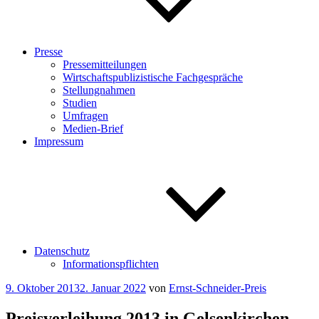
Presse
Pressemitteilungen
Wirtschaftspublizistische Fachgespräche
Stellungnahmen
Studien
Umfragen
Medien-Brief
Impressum
Datenschutz
Informationspflichten
Veröffentlicht
9. Oktober 2013
2. Januar 2022
von
Ernst-Schneider-Preis
am
Preisverleihung 2013 in Gelsenkirchen