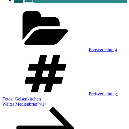
teilen
Kategorien
Preisverleihung
Schlagwörter
Preisverleihung
,
Fotos
,
Gelsenkirchen
Beitragsnavigation
Nächster
Weiter
Medienbrief 4/14
Beitrag