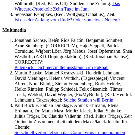
Willmroth, (Red. Klaus Ott), Süddeutsche Zeitung:
Das
Wirecard-Protokoll: Zehn Tage im Juni
Sebastian Kempkes, (Red. Wolfgang Uchatius), Zeit:
Ist das der Anfang vom Ende? Oder von etwas Neuem?
Multimedia
Jonathan Sachse, Belén Ríos Falcón, Benjamin Schubert,
Arne Steinberg, (CORRECTIV), Hajo Seppelt, Patricia
Corniciuc, Wigbert Löer, Jörg Mebus, Josef Opfermann, Shea
Westhoff, (ARD-Dopingredaktion), (Red. Jonathan Sachse),
CORRECTIV:
Pillenkick – Schmerzmittelmissbrauch im Fußball
Martin Baaske, Manuel Kostrzynski, Hendrik Lehmann,
David Meidinger, Helena Wittlich, (Tagesspiegel) Vincent
Ahren, Nora Binnig, Stefan Freudenberg, Boris Hekele,
Heiko Rintelen, Philipp Schiedel, Felix Sistenich, Tümer
Tosik, Webkid, David Wegner, (FixMyBerlin), (Red. Hendrik
Lehmann), Tagesspiegel:
Solche Straßen will Berlin
Paul Blickle, Fabian Dinklage, Annick Ehmann, Elena
Erdmann, Dr. Maria Mast, Moritz Klack, Julian Stahnke,
Julius Tröger, Dr. Claudia Vallentin; (Red. Julius Tröger), Zeit
Online in Zusammenarbeit mit dem Max-Planck-Institut für
Chemie:
So schnell verbreitet sich das Coronavirus in Innenräumen