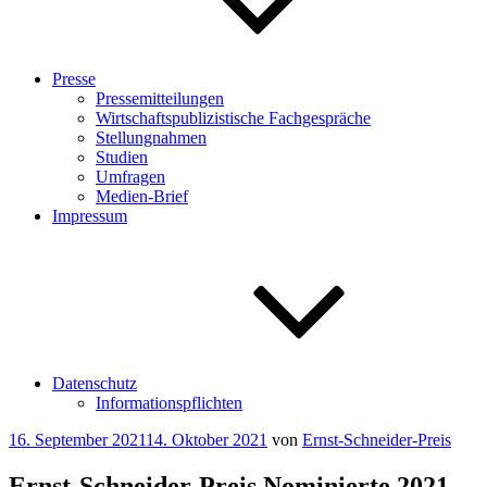
Presse
Pressemitteilungen
Wirtschaftspublizistische Fachgespräche
Stellungnahmen
Studien
Umfragen
Medien-Brief
Impressum
Datenschutz
Informationspflichten
Veröffentlicht
16. September 2021
14. Oktober 2021
von
Ernst-Schneider-Preis
am
Ernst-Schneider-Preis Nominierte 2021