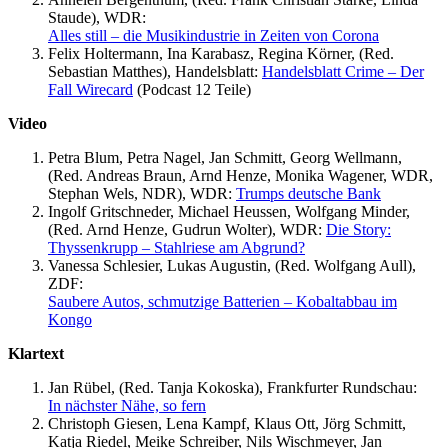
Staude), WDR:
Alles still – die Musikindustrie in Zeiten von Corona
Felix Holtermann, Ina Karabasz, Regina Körner, (Red.
Sebastian Matthes), Handelsblatt:
Handelsblatt Crime – Der
Fall Wirecard
(Podcast 12 Teile)
Video
Petra Blum, Petra Nagel, Jan Schmitt, Georg Wellmann,
(Red. Andreas Braun, Arnd Henze, Monika Wagener, WDR,
Stephan Wels, NDR), WDR:
Trumps deutsche Bank
Ingolf Gritschneder, Michael Heussen, Wolfgang Minder,
(Red. Arnd Henze, Gudrun Wolter), WDR:
Die Story:
Thyssenkrupp – Stahlriese am Abgrund?
Vanessa Schlesier, Lukas Augustin, (Red. Wolfgang Aull),
ZDF:
Saubere Autos, schmutzige Batterien – Kobaltabbau im
Kongo
Klartext
Jan Rübel, (Red. Tanja Kokoska), Frankfurter Rundschau:
In nächster Nähe, so fern
Christoph Giesen, Lena Kampf, Klaus Ott, Jörg Schmitt,
Katja Riedel, Meike Schreiber, Nils Wischmeyer, Jan