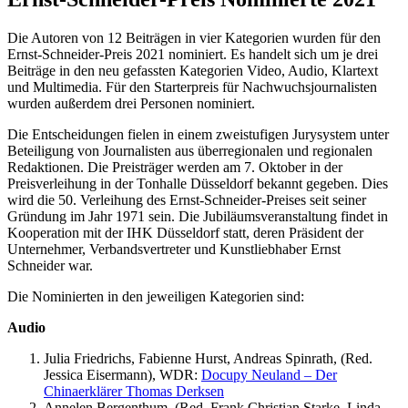
Die Autoren von 12 Beiträgen in vier Kategorien wurden für den
Ernst-Schneider-Preis 2021 nominiert. Es handelt sich um je drei
Beiträge in den neu gefassten Kategorien Video, Audio, Klartext
und Multimedia. Für den Starterpreis für Nachwuchsjournalisten
wurden außerdem drei Personen nominiert.
Die Entscheidungen fielen in einem zweistufigen Jurysystem unter
Beteiligung von Journalisten aus überregionalen und regionalen
Redaktionen. Die Preisträger werden am 7. Oktober in der
Preisverleihung in der Tonhalle Düsseldorf bekannt gegeben. Dies
wird die 50. Verleihung des Ernst-Schneider-Preises seit seiner
Gründung im Jahr 1971 sein. Die Jubiläumsveranstaltung findet in
Kooperation mit der IHK Düsseldorf statt, deren Präsident der
Unternehmer, Verbandsvertreter und Kunstliebhaber Ernst
Schneider war.
Die Nominierten in den jeweiligen Kategorien sind:
Audio
Julia Friedrichs, Fabienne Hurst, Andreas Spinrath, (Red.
Jessica Eisermann), WDR:
Docupy Neuland – Der
Chinaerklärer Thomas Derksen
Annelen Bergenthum, (Red. Frank Christian Starke, Linda