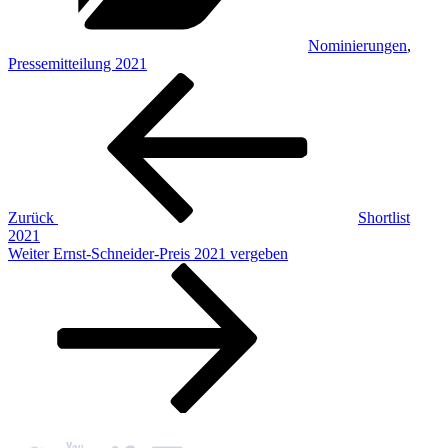
Nominierungen
,
Pressemitteilung 2021
Beitragsnavigation
Vorheriger
Beitrag
Zurück
Shortlist
2021
Nächster
Weiter
Ernst-Schneider-Preis 2021 vergeben
Beitrag