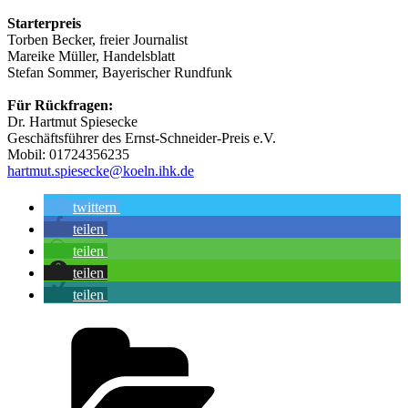
Starterpreis
Torben Becker, freier Journalist
Mareike Müller, Handelsblatt
Stefan Sommer, Bayerischer Rundfunk
Für Rückfragen:
Dr. Hartmut Spiesecke
Geschäftsführer des Ernst-Schneider-Preis e.V.
Mobil: 01724356235
hartmut.spiesecke@koeln.ihk.de
twittern
teilen
teilen
teilen
teilen
Kategorien