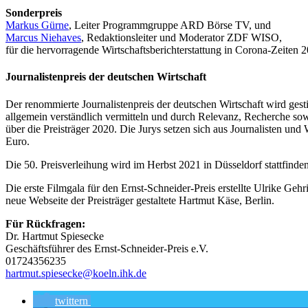
Sonderpreis
Markus Gürne
, Leiter Programmgruppe ARD Börse TV, und
Marcus Niehaves
, Redaktionsleiter und Moderator ZDF WISO,
für die hervorragende Wirtschaftsberichterstattung in Corona-Zeiten 
Journalistenpreis der deutschen Wirtschaft
Der renommierte Journalistenpreis der deutschen Wirtschaft wird gest
allgemein verständlich vermitteln und durch Relevanz, Recherche so
über die Preisträger 2020. Die Jurys setzen sich aus Journalisten u
Euro.
Die 50. Preisverleihung wird im Herbst 2021 in Düsseldorf stattfind
Die erste Filmgala für den Ernst-Schneider-Preis erstellte Ulrike Gehr
neue Webseite der Preisträger gestaltete Hartmut Käse, Berlin.
Für Rückfragen:
Dr. Hartmut Spiesecke
Geschäftsführer des Ernst-Schneider-Preis e.V.
01724356235
hartmut.spiesecke@koeln.ihk.de
twittern