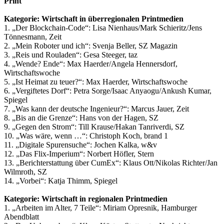
Print
Kategorie: Wirtschaft in überregionalen Printmedien
1. „Der Blockchain-Code“: Lisa Nienhaus/Mark Schieritz/Jens
Tönnesmann, Zeit
2. „Mein Roboter und ich“: Svenja Beller, SZ Magazin
3. „Reis und Rouladen“: Gesa Steeger, taz
4. „Wende? Ende“: Max Haerder/Angela Hennersdorf,
Wirtschaftswoche
5. „Ist Heimat zu teuer?“: Max Haerder, Wirtschaftswoche
6. „Vergiftetes Dorf“: Petra Sorge/Isaac Anyaogu/Ankush Kumar,
Spiegel
7. „Was kann der deutsche Ingenieur?“: Marcus Jauer, Zeit
8. „Bis an die Grenze“: Hans von der Hagen, SZ
9. „Gegen den Strom“: Till Krause/Hakan Tanriverdi, SZ
10. „Was wäre, wenn …“: Christoph Koch, brand 1
11. „Digitale Spurensuche“: Jochen Kalka, w&v
12. „Das Flix-Imperium“: Norbert Höfler, Stern
13. „Berichterstattung über CumEx“: Klaus Ott/Nikolas Richter/Jan
Wilmroth, SZ
14. „Vorbei“: Katja Thimm, Spiegel
Kategorie: Wirtschaft in regionalen Printmedien
1. „Arbeiten im Alter, 7 Teile“: Miriam Opresnik, Hamburger
Abendblatt