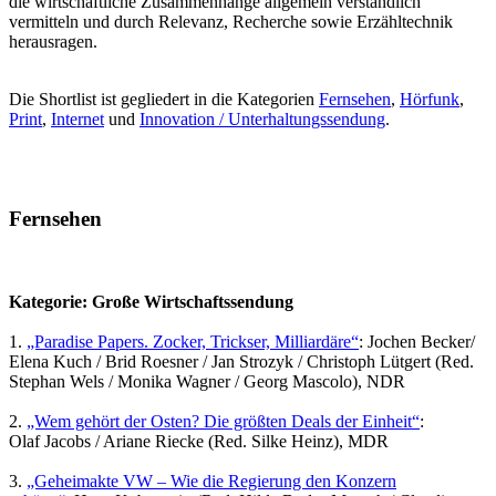
die wirtschaftliche Zusammenhänge allgemein verständlich
vermitteln und durch Relevanz, Recherche sowie Erzähltechnik
herausragen.
Die Shortlist ist gegliedert in die Kategorien
Fernsehen
,
Hörfunk
,
Print
,
Internet
und
Innovation / Unterhaltungssendung
.
Fernsehen
Kategorie: Große Wirtschaftssendung
1.
„Paradise Papers. Zocker, Trickser, Milliardäre“
: Jochen Becker/
Elena Kuch / Brid Roesner / Jan Strozyk / Christoph Lütgert (Red.
Stephan Wels / Monika Wagner / Georg Mascolo), NDR
2.
„Wem gehört der Osten? Die größten Deals der Einheit“
:
Olaf Jacobs / Ariane Riecke (Red. Silke Heinz), MDR
3.
„Geheimakte VW – Wie die Regierung den Konzern