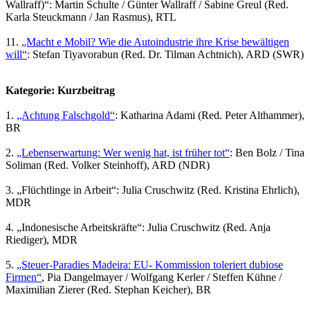
Wallraff)“: Martin Schulte / Günter Wallraff / Sabine Greul (Red.
Karla Steuckmann / Jan Rasmus), RTL
11.
„Macht e Mobil? Wie die Autoindustrie ihre Krise bewältigen
will“
: Stefan Tiyavorabun (Red. Dr. Tilman Achtnich), ARD (SWR)
Kategorie: Kurzbeitrag
1.
„Achtung Falschgold“
: Katharina Adami (Red. Peter Althammer),
BR
2.
„Lebenserwartung: Wer wenig hat, ist früher tot“
: Ben Bolz / Tina
Soliman (Red. Volker Steinhoff), ARD (NDR)
3. „Flüchtlinge in Arbeit“: Julia Cruschwitz (Red. Kristina Ehrlich),
MDR
4. „Indonesische Arbeitskräfte“: Julia Cruschwitz (Red. Anja
Riediger), MDR
5.
„Steuer-Paradies Madeira: EU- Kommission toleriert dubiose
Firmen“
, Pia Dangelmayer / Wolfgang Kerler / Steffen Kühne /
Maximilian Zierer (Red. Stephan Keicher), BR