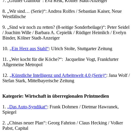
7. „Grüner Glamour“: Eva Reik, Kölner Stadt-Anzeiger
8. „Wir sind… (Serie)“: Andrea Rolfes / Sebastian Kaiser, Neue
Westfälische
9. „Sind wir noch zu retten? (8-seitige Sonderbeilage)“: Peter Seidel
/ Joachim Wille / Barbara A. Cepielik / Rüdiger Heimlich / Evelyn
Binder, Kölner Stadt-Anzeiger
10.
„Ein Herz aus Stahl“
: Ulrich Stolte, Stuttgarter Zeitung
11. „Wer kocht für die Köche?“: Jacqueline Vogt, Frankfurter
Allgemeine Metropol
12.
„Künstliche Intelligenz und Arbeitswelt 4.0 (Serie)“
: Jana Wolf /
Stefan Stark, Mittelbayerische Zeitung
Kategorie: Wirtschaft in überregionalen Printmedien
1.
„Das Auto-Syndikat“
: Frank Dohmen / Dietmar Hawranek,
Spiegel
2. „Chinas neuer Plan“: Georg Fahrion / Claus Hecking / Volker
Pabst, Capital