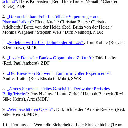
schützt“
: Hans Koberstein (Red. Hilde Buder-Monath / Claudia
Ruete), ZDF
4.
„Der unsichtbare Feind – tödliche Supererreger aus
Pharmafabriken“
: Elena Kuch / Christian Baars / Christine
Adelhardt / Britta von der Heide (Red. Britta von der Heide /
Monika Wagener / Stephan Wels / Dirk Neuhoff), NDR
5.
„So leben wir! 2017 | Lohne oder Stütze?“
: Tom Kühne (Red. Ina
Klempnow), MDR
6.
„Inside Deutsche Bank – Gigant ohne Zukunft“
: Dirk Laabs
(Red. Paul Amberg), ZDF
7.
„Der Riese von Rottweil – Ein Turm voller Experimente“
:
Andrea Lotter (Red. Elisabeth Milin), SWR
8.
„Armes Schwein – fettes Geschäft – Der wahre Preis des
Billigfleischs“
: Jens Niehuss / Laura Zirkel / Hannah Bieneck (Red.
Silke Heinz), Arte (MDR)
9.
„Wer bezahlt den Osten?“
: Dirk Schneider / Ariane Riecker (Red.
Silke Heinz), MDR
10. „Fernbusse – Wenn die Sicherheit auf der Strecke bleibt (Team