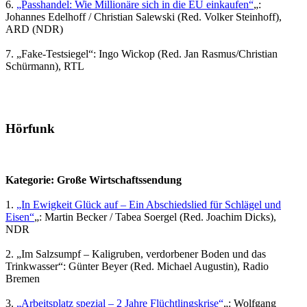
6.
„Passhandel: Wie Millionäre sich in die EU einkaufen“
„:
Johannes Edelhoff / Christian Salewski (Red. Volker Steinhoff),
ARD (NDR)
7. „Fake-Testsiegel“: Ingo Wickop (Red. Jan Rasmus/Christian
Schürmann), RTL
Hörfunk
Kategorie: Große Wirtschaftssendung
1.
„In Ewigkeit Glück auf – Ein Abschiedslied für Schlägel und
Eisen“
„: Martin Becker / Tabea Soergel (Red. Joachim Dicks),
NDR
2. „Im Salzsumpf – Kaligruben, verdorbener Boden und das
Trinkwasser“: Günter Beyer (Red. Michael Augustin), Radio
Bremen
3.
„Arbeitsplatz spezial – 2 Jahre Flüchtlingskrise“
„: Wolfgang