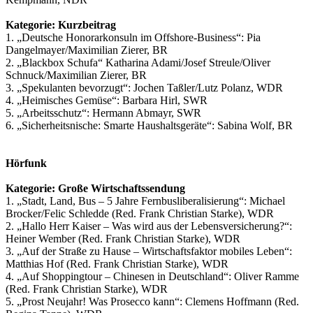
Kategorie: Kurzbeitrag
1. „Deutsche Honorarkonsuln im Offshore-Business“: Pia
Dangelmayer/Maximilian Zierer, BR
2. „Blackbox Schufa“ Katharina Adami/Josef Streule/Oliver
Schnuck/Maximilian Zierer, BR
3. „Spekulanten bevorzugt“: Jochen Taßler/Lutz Polanz, WDR
4. „Heimisches Gemüse“: Barbara Hirl, SWR
5. „Arbeitsschutz“: Hermann Abmayr, SWR
6. „Sicherheitsnische: Smarte Haushaltsgeräte“: Sabina Wolf, BR
Hörfunk
Kategorie: Große Wirtschaftssendung
1. „Stadt, Land, Bus – 5 Jahre Fernbusliberalisierung“: Michael
Brocker/Felic Schledde (Red. Frank Christian Starke), WDR
2. „Hallo Herr Kaiser – Was wird aus der Lebensversicherung?“:
Heiner Wember (Red. Frank Christian Starke), WDR
3. „Auf der Straße zu Hause – Wirtschaftsfaktor mobiles Leben“:
Matthias Hof (Red. Frank Christian Starke), WDR
4. „Auf Shoppingtour – Chinesen in Deutschland“: Oliver Ramme
(Red. Frank Christian Starke), WDR
5. „Prost Neujahr! Was Prosecco kann“: Clemens Hoffmann (Red.