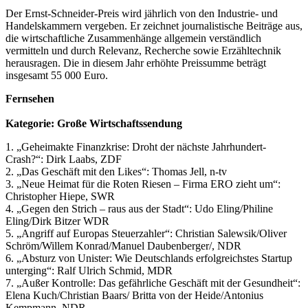
Der Ernst-Schneider-Preis wird jährlich von den Industrie- und
Handelskammern vergeben. Er zeichnet journalistische Beiträge aus,
die wirtschaftliche Zusammenhänge allgemein verständlich
vermitteln und durch Relevanz, Recherche sowie Erzähltechnik
herausragen. Die in diesem Jahr erhöhte Preissumme beträgt
insgesamt 55 000 Euro.
Fernsehen
Kategorie: Große Wirtschaftssendung
1. „Geheimakte Finanzkrise: Droht der nächste Jahrhundert-
Crash?“: Dirk Laabs, ZDF
2. „Das Geschäft mit den Likes“: Thomas Jell, n-tv
3. „Neue Heimat für die Roten Riesen – Firma ERO zieht um“:
Christopher Hiepe, SWR
4. „Gegen den Strich – raus aus der Stadt“: Udo Eling/Philine
Eling/Dirk Bitzer WDR
5. „Angriff auf Europas Steuerzahler“: Christian Salewsik/Oliver
Schröm/Willem Konrad/Manuel Daubenberger/, NDR
6. „Absturz von Unister: Wie Deutschlands erfolgreichstes Startup
unterging“: Ralf Ulrich Schmid, MDR
7. „Außer Kontrolle: Das gefährliche Geschäft mit der Gesundheit“:
Elena Kuch/Christian Baars/ Britta von der Heide/Antonius
Kempmann, NDR