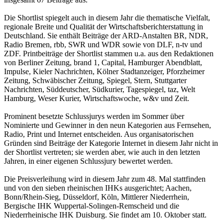
Die Shortlist spiegelt auch in diesem Jahr die thematische Vielfalt,
regionale Breite und Qualität der Wirtschaftsberichterstattung in
Deutschland. Sie enthält Beiträge der ARD-Anstalten BR, NDR,
Radio Bremen, rbb, SWR und WDR sowie von DLF, n-tv und
ZDF. Printbeiträge der Shortlist stammen u.a. aus den Redaktionen
von Berliner Zeitung, brand 1, Capital, Hamburger Abendblatt,
Impulse, Kieler Nachrichten, Kölner Stadtanzeiger, Pforzheimer
Zeitung, Schwäbischer Zeitung, Spiegel, Stern, Stuttgarter
Nachrichten, Süddeutscher, Südkurier, Tagespiegel, taz, Welt
Hamburg, Weser Kurier, Wirtschaftswoche, w&v und Zeit.
Prominent besetzte Schlussjurys werden im Sommer über
Nominierte und Gewinner in den neun Kategorien aus Fernsehen,
Radio, Print und Internet entscheiden. Aus organisatorischen
Gründen sind Beiträge der Kategorie Internet in diesem Jahr nicht in
der Shortlist vertreten; sie werden aber, wie auch in den letzten
Jahren, in einer eigenen Schlussjury bewertet werden.
Die Preisverleihung wird in diesem Jahr zum 48. Mal stattfinden
und von den sieben rheinischen IHKs ausgerichtet; Aachen,
Bonn/Rhein-Sieg, Düsseldorf, Köln, Mittlerer Niederrhein,
Bergische IHK Wuppertal-Solingen-Remscheid und die
Niederrheinische IHK Duisburg. Sie findet am 10. Oktober statt.