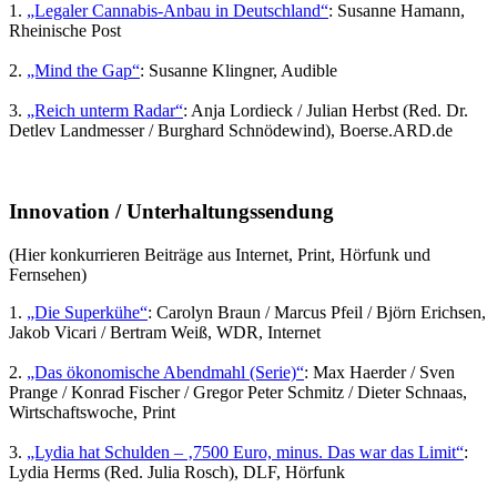
1.
„Legaler Cannabis-Anbau in Deutschland“
: Susanne Hamann,
Rheinische Post
2.
„Mind the Gap“
: Susanne Klingner, Audible
3.
„Reich unterm Radar“
: Anja Lordieck / Julian Herbst (Red. Dr.
Detlev Landmesser / Burghard Schnödewind), Boerse.ARD.de
Innovation / Unterhaltungssendung
(Hier konkurrieren Beiträge aus Internet, Print, Hörfunk und
Fernsehen)
1.
„Die Superkühe“
: Carolyn Braun / Marcus Pfeil / Björn Erichsen,
Jakob Vicari / Bertram Weiß, WDR, Internet
2.
„Das ökonomische Abendmahl (Serie)“
: Max Haerder / Sven
Prange / Konrad Fischer / Gregor Peter Schmitz / Dieter Schnaas,
Wirtschaftswoche, Print
3.
„Lydia hat Schulden – ‚7500 Euro, minus. Das war das Limit“
:
Lydia Herms (Red. Julia Rosch), DLF, Hörfunk