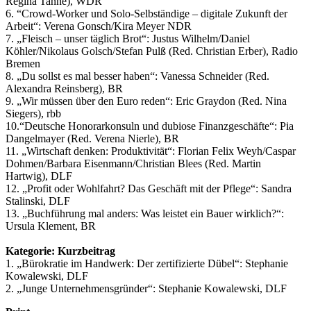
Regina Tanne), WDR
6. “Crowd-Worker und Solo-Selbständige – digitale Zukunft der
Arbeit“: Verena Gonsch/Kira Meyer NDR
7. „Fleisch – unser täglich Brot“: Justus Wilhelm/Daniel
Köhler/Nikolaus Golsch/Stefan Pulß (Red. Christian Erber), Radio
Bremen
8. „Du sollst es mal besser haben“: Vanessa Schneider (Red.
Alexandra Reinsberg), BR
9. „Wir müssen über den Euro reden“: Eric Graydon (Red. Nina
Siegers), rbb
10.“Deutsche Honorarkonsuln und dubiose Finanzgeschäfte“: Pia
Dangelmayer (Red. Verena Nierle), BR
11. „Wirtschaft denken: Produktivität“: Florian Felix Weyh/Caspar
Dohmen/Barbara Eisenmann/Christian Blees (Red. Martin
Hartwig), DLF
12. „Profit oder Wohlfahrt? Das Geschäft mit der Pflege“: Sandra
Stalinski, DLF
13. „Buchführung mal anders: Was leistet ein Bauer wirklich?“:
Ursula Klement, BR
Kategorie: Kurzbeitrag
1. „Bürokratie im Handwerk: Der zertifizierte Dübel“: Stephanie
Kowalewski, DLF
2. „Junge Unternehmensgründer“: Stephanie Kowalewski, DLF