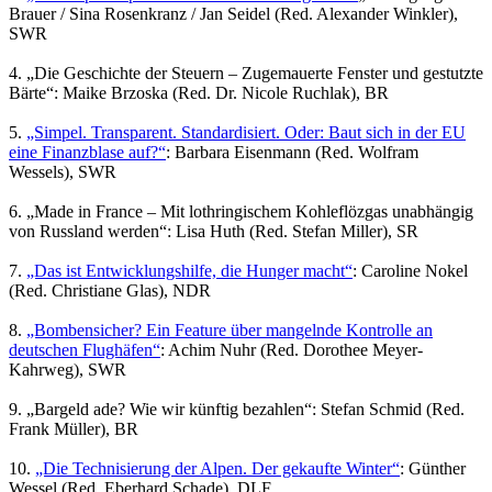
Brauer / Sina Rosenkranz / Jan Seidel (Red. Alexander Winkler),
SWR
4. „Die Geschichte der Steuern – Zugemauerte Fenster und gestutzte
Bärte“: Maike Brzoska (Red. Dr. Nicole Ruchlak), BR
5.
„Simpel. Transparent. Standardisiert. Oder: Baut sich in der EU
eine Finanzblase auf?“
: Barbara Eisenmann (Red. Wolfram
Wessels), SWR
6. „Made in France – Mit lothringischem Kohleflözgas unabhängig
von Russland werden“: Lisa Huth (Red. Stefan Miller), SR
7.
„Das ist Entwicklungshilfe, die Hunger macht“
: Caroline Nokel
(Red. Christiane Glas), NDR
8.
„Bombensicher? Ein Feature über mangelnde Kontrolle an
deutschen Flughäfen“
: Achim Nuhr (Red. Dorothee Meyer-
Kahrweg), SWR
9. „Bargeld ade? Wie wir künftig bezahlen“: Stefan Schmid (Red.
Frank Müller), BR
10.
„Die Technisierung der Alpen. Der gekaufte Winter“
: Günther
Wessel (Red. Eberhard Schade), DLF