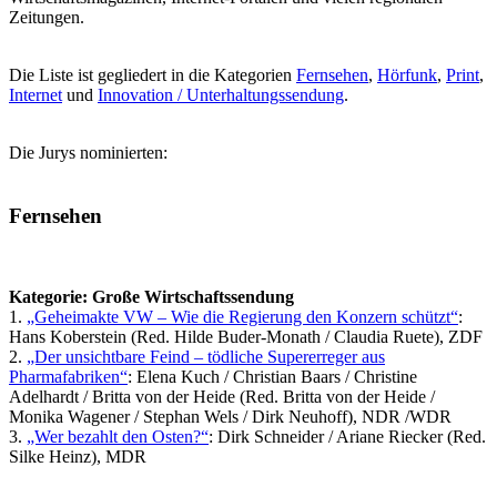
Zeitungen.
Die Liste ist gegliedert in die Kategorien
Fernsehen
,
Hörfunk
,
Print
,
Internet
und
Innovation / Unterhaltungssendung
.
Die Jurys nominierten:
Fernsehen
Kategorie: Große Wirtschaftssendung
1.
„Geheimakte VW – Wie die Regierung den Konzern schützt“
:
Hans Koberstein (Red. Hilde Buder-Monath / Claudia Ruete), ZDF
2.
„Der unsichtbare Feind – tödliche Supererreger aus
Pharmafabriken“
: Elena Kuch / Christian Baars / Christine
Adelhardt / Britta von der Heide (Red. Britta von der Heide /
Monika Wagener / Stephan Wels / Dirk Neuhoff), NDR /WDR
3.
„Wer bezahlt den Osten?“
: Dirk Schneider / Ariane Riecker (Red.
Silke Heinz), MDR