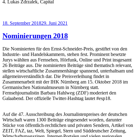
4. Lukas Zdrzalek, Capital
Veröffentlicht
18. September 2018
29. Juni 2021
am
Nominierungen 2018
Die Nominierten für den Ernst-Schneider-Preis, gestiftet von den
Industrie- und Handelskammern, stehen fest. Prominent besetzte
Jurys wählten aus Fernsehen, Hörfunk, Online und Print insgesamt
26 Beiträge aus. Die nominierten Beiträge sind thematisch relevant,
stellen wirtschaftliche Zusammenhänge spannend, unterhaltsam und
allgemeinverständlich dar. Die Preisverleihung findet in
Zusammenarbeit mit der IHK Nürnberg am 15. Oktober 2018 im
Germanischen Nationalmuseum in Nürnberg statt.
Fernsehjournalistin Barbara Hahlweg (ZDF) moderiert den
Galaabend. Der offizielle Twitter-Hashtag lautet #esp18.
Auf die 47. Ausschreibung des Journalistenpreises der deutschen
Wirtschaft waren 1300 Beiträge eingesendet worden, darunter
Stücke von öffentlich-rechtlichen und privaten Sendern, Artikel von
ZEIT, FAZ, taz, Welt, Spiegel, Stern und Süddeutscher Zeitung,
Wirtschaftsmagazinen, Internet-Portalen und vielen regionalen