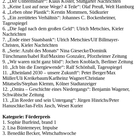
2. „Der Unbremsbare“: Klaus Köster, Stuttgarter Nachrichten
3. „Keine Lust auf neue Wege? 4 Teile“: Olaf Preuß, Welt Hamburg
4. „Leben ohne Plastik“: Kerstin Mommsen, Südkurier
5. „Ein zerrüttetes Verhältnis“: Johannes C. Bockenheimer,
Tagesspiegel
6. „Die Jagd nach dem großen Geld“: Ulrich Metschies, Kieler
Nachrichten
7. „Ende einer Staatsbank“: Ulrich Metschies/Ulf Billmayer-
Christen, Kieler Nachrichten
8. „Serie: Azubi des Monats“ Nina Giesecke/Dominik
Türschmann/Isabel Ruf/Maximo Gonzalez, Pforzheimer Zeitung
9. „Wir waren nicht ganz blöd“: Jochen Knoblach, Berliner Zeitung
10. „Ich bin die Energiewende“: Ralf Schönball, Tagesspiegel
11. „Rheinland 2030 – unsere Zukunft“: Peter Berger/Max
Müller/Uli Kreikebaum/Karlheinz Wagner/Christiane
Mitatselis/Stephan Klemm, Kölner Stadtanzeiger
12. „Omira – Geschichte eines Niedergangs“: Benjamin Wagener,
Schwäbische Zeitung
13. „Ein Reeder und sein Untergang“: Jürgen Hinrichs/Peter
Hanuschke/Jan-Felix Jasch, Weser Kurier
Kategorie: Förderpreis
1. Sophie Burfeind, brand 1
2. Lisa Büntemeyer, Impulse
3. Benedikt Becker, Wirtschaftswoche