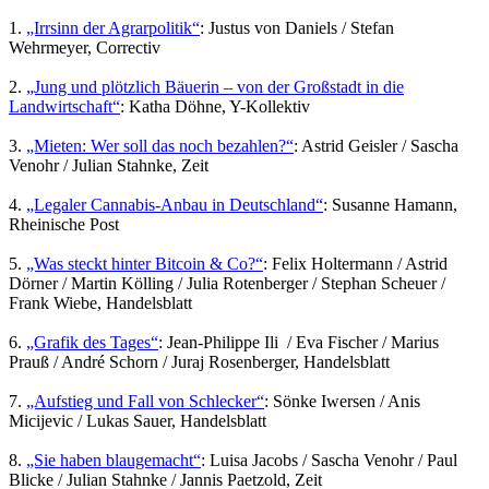
1.
„Irrsinn der Agrarpolitik“
: Justus von Daniels / Stefan
Wehrmeyer, Correctiv
2.
„Jung und plötzlich Bäuerin – von der Großstadt in die
Landwirtschaft“
: Katha Döhne, Y-Kollektiv
3.
„Mieten: Wer soll das noch bezahlen?“
: Astrid Geisler / Sascha
Venohr / Julian Stahnke, Zeit
4.
„Legaler Cannabis-Anbau in Deutschland“
: Susanne Hamann,
Rheinische Post
5.
„Was steckt hinter Bitcoin & Co?“
: Felix Holtermann / Astrid
Dörner / Martin Kölling / Julia Rotenberger / Stephan Scheuer /
Frank Wiebe, Handelsblatt
6.
„Grafik des Tages“
: Jean-Philippe Ili / Eva Fischer / Marius
Prauß / André Schorn / Juraj Rosenberger, Handelsblatt
7.
„Aufstieg und Fall von Schlecker“
: Sönke Iwersen / Anis
Micijevic / Lukas Sauer, Handelsblatt
8.
„Sie haben blaugemacht“
: Luisa Jacobs / Sascha Venohr / Paul
Blicke / Julian Stahnke / Jannis Paetzold, Zeit