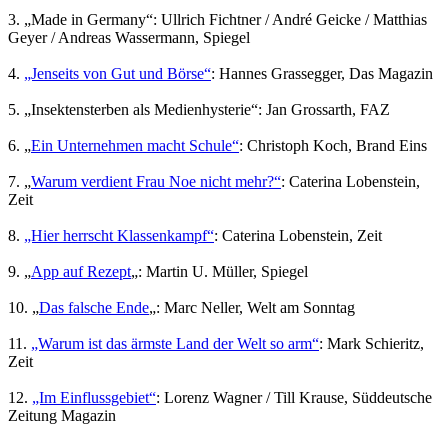
3. „Made in Germany“: Ullrich Fichtner / André Geicke / Matthias
Geyer / Andreas Wassermann, Spiegel
4.
„Jenseits von Gut und Börse“
: Hannes Grassegger, Das Magazin
5. „Insektensterben als Medienhysterie“: Jan Grossarth, FAZ
6. „
Ein Unternehmen macht Schule“
: Christoph Koch, Brand Eins
7. „
Warum verdient Frau Noe nicht mehr?“
: Caterina Lobenstein,
Zeit
8.
„Hier herrscht Klassenkampf“
: Caterina Lobenstein, Zeit
9. „
App auf Rezept
„: Martin U. Müller, Spiegel
10. „
Das falsche Ende
„: Marc Neller, Welt am Sonntag
11.
„Warum ist das ärmste Land der Welt so arm“
: Mark Schieritz,
Zeit
12.
„Im Einflussgebiet“
: Lorenz Wagner / Till Krause, Süddeutsche
Zeitung Magazin