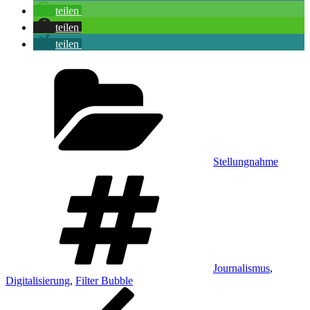
teilen
teilen
teilen
Kategorien
Stellungnahme
Schlagwörter
Journalismus
,
Digitalisierung
,
Filter Bubble
Beitragsnavigation
Vorheriger
Beitrag