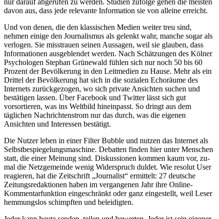
nur darauf abgerufen zu werden. Studien zufolge gehen die meisten
davon aus, dass jede relevante Information sie von alleine erreicht.
Und von denen, die den klassischen Medien weiter treu sind,
nehmen einige den Journalismus als gelenkt wahr, manche sogar als
verlogen. Sie misstrauen seinen Aussagen, weil sie glauben, dass
Informationen ausgeblendet werden. Nach Schätzungen des Kölner
Psychologen Stephan Grünewald fühlen sich nur noch 50 bis 60
Prozent der Bevölkerung in den Leitmedien zu Hause. Mehr als ein
Drittel der Bevölkerung hat sich in die sozialen Echoräume des
Internets zurückgezogen, wo sich private Ansichten suchen und
bestätigen lassen. Über Facebook und Twitter lässt sich gut
vorsortieren, was ins Weltbild hineinpasst. So dringt aus dem
täglichen Nachrichtenstrom nur das durch, was die eigenen
Ansichten und Interessen bestätigt.
Die Nutzer leben in einer Filter Bubble und nutzen das Internet als
Selbstbespiegelungsmaschine. De­bat­ten finden hier unter Menschen
statt, die einer Meinung sind. Diskussionen kommen kaum vor, zu­
mal die Netzgemeinde wenig Widerspruch duldet. Wie resolut User
reagieren, hat die Zeitschrift „Jour­nalist“ ermittelt: 27 deutsche
Zeitungsredaktionen haben im vergangenen Jahr ihre Online-
Kommentar­funktion eingeschränkt oder ganz eingestellt, weil Leser
hemmungslos schimpften und beleidigten.
Jeder kann heute senden, teilen und bewerten. Jeder ist sein eigener