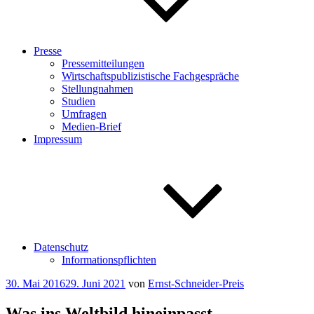
Presse
Pressemitteilungen
Wirtschaftspublizistische Fachgespräche
Stellungnahmen
Studien
Umfragen
Medien-Brief
Impressum
Datenschutz
Informationspflichten
Veröffentlicht
30. Mai 2016
29. Juni 2021
von
Ernst-Schneider-Preis
am
Was ins Weltbild hineinpasst