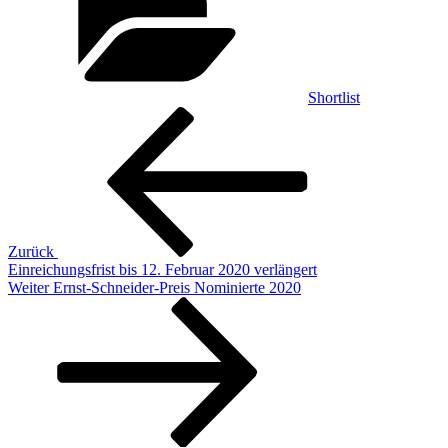
Shortlist
Beitragsnavigation
Vorheriger
Beitrag
Zurück
Einreichungsfrist bis 12. Februar 2020 verlängert
Nächster
Weiter
Ernst-Schneider-Preis Nominierte 2020
Beitrag