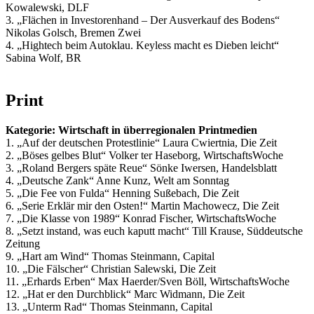
Kowalewski, DLF
3. „Flächen in Investorenhand – Der Ausverkauf des Bodens“
Nikolas Golsch, Bremen Zwei
4. „Hightech beim Autoklau. Keyless macht es Dieben leicht“
Sabina Wolf, BR
Print
Kategorie: Wirtschaft in überregionalen Printmedien
1. „Auf der deutschen Protestlinie“ Laura Cwiertnia, Die Zeit
2. „Böses gelbes Blut“ Volker ter Haseborg, WirtschaftsWoche
3. „Roland Bergers späte Reue“ Sönke Iwersen, Handelsblatt
4. „Deutsche Zank“ Anne Kunz, Welt am Sonntag
5. „Die Fee von Fulda“ Henning Sußebach, Die Zeit
6. „Serie Erklär mir den Osten!“ Martin Machowecz, Die Zeit
7. „Die Klasse von 1989“ Konrad Fischer, WirtschaftsWoche
8. „Setzt instand, was euch kaputt macht“ Till Krause, Süddeutsche
Zeitung
9. „Hart am Wind“ Thomas Steinmann, Capital
10. „Die Fälscher“ Christian Salewski, Die Zeit
11. „Erhards Erben“ Max Haerder/Sven Böll, WirtschaftsWoche
12. „Hat er den Durchblick“ Marc Widmann, Die Zeit
13. „Unterm Rad“ Thomas Steinmann, Capital