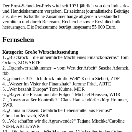
Der Ernst-Schneider-Preis wird seit 1971 jährlich von den Industrie-
und Handelskammern vergeben. Er zeichnet journalistische Beiträge
aus, die wirtschaftliche Zusammenhänge allgemein verständlich
vermitteln und durch Relevanz, Recherche sowie Erzähltechnik
herausragen. Die Preissumme beträgt insgesamt 55 000 Euro.
Fernsehen
Kategorie: Große Wirtschaftssendung
1. „Blackrock – die unheimliche Macht eines Finanzkonzerns“ Tom
Ockers, ZDF/ARTE
2. „Irgendwer zahlt immer – vom Wert der Arbeit“ Sascha Adamek,
rbb
3. „planet e. 3D – Ich druck mir die Welt“ Kristin Siebert, ZDF
4. „Wasser Im Visier der Finanzhaie“ Jerome Fritel, ARTE
5. „Wer bezahlt Europa“ Tom Kühne, MDR
6. „Bayer- die Fusion und die Folgen“ Michael Heussen, WDR
7. „Amazon außer Kontrolle?“ Claus Hanischdörfer /Jörg Hommer,
SWR
8. „China in Dosen. Gefährliche Lebensmittel aus Fernost“
Christian Jentzsch, SWR
9. „Wie schaffen wir die Agrarwende?“ Tatjana Mischke/Caroline
Nokel, ARTE/SWR
10. „Die Investoren – Wie Macher und Glücksritter in den Osten