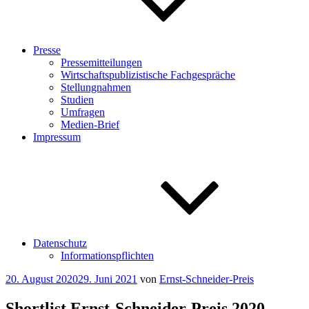
Presse
Pressemitteilungen
Wirtschaftspublizistische Fachgespräche
Stellungnahmen
Studien
Umfragen
Medien-Brief
Impressum
Datenschutz
Informationspflichten
Veröffentlicht
20. August 2020
29. Juni 2021
von
Ernst-Schneider-Preis
am
Shortlist Ernst-Schneider-Preis 2020