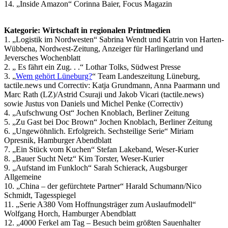
14. „Inside Amazon“ Corinna Baier, Focus Magazin
Kategorie: Wirtschaft in regionalen Printmedien
1. „Logistik im Nordwesten“ Sabrina Wendt und Katrin von Harten-
Wübbena, Nordwest-Zeitung, Anzeiger für Harlingerland und
Jeversches Wochenblatt
2. „ Es fährt ein Zug. . .“ Lothar Tolks, Südwest Presse
3. „
Wem gehört Lüneburg?
“ Team Landeszeitung Lüneburg,
tactile.news und Correctiv: Katja Grundmann, Anna Paarmann und
Marc Rath (LZ)/Astrid Csuraji und Jakob Vicari (tactile.news)
sowie Justus von Daniels und Michel Penke (Correctiv)
4. „Aufschwung Ost“ Jochen Knoblach, Berliner Zeitung
5. „Zu Gast bei Doc Brown“ Jochen Knoblach, Berliner Zeitung
6. „Ungewöhnlich. Erfolgreich. Sechsteilige Serie“ Miriam
Opresnik, Hamburger Abendblatt
7. „Ein Stück vom Kuchen“ Stefan Lakeband, Weser-Kurier
8. „Bauer Sucht Netz“ Kim Torster, Weser-Kurier
9. „Aufstand im Funkloch“ Sarah Schierack, Augsburger
Allgemeine
10. „China – der gefürchtete Partner“ Harald Schumann/Nico
Schmidt, Tagesspiegel
11. „Serie A380 Vom Hoffnungsträger zum Auslaufmodell“
Wolfgang Horch, Hamburger Abendblatt
12. „4000 Ferkel am Tag – Besuch beim größten Sauenhalter