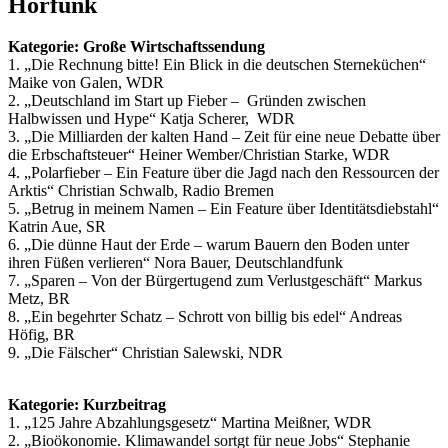
Hörfunk
Kategorie: Große Wirtschaftssendung
1. „Die Rechnung bitte! Ein Blick in die deutschen Sterneküchen“
Maike von Galen, WDR
2. „Deutschland im Start up Fieber – Gründen zwischen
Halbwissen und Hype“ Katja Scherer, WDR
3. „Die Milliarden der kalten Hand – Zeit für eine neue Debatte über
die Erbschaftsteuer“ Heiner Wember/Christian Starke, WDR
4. „Polarfieber – Ein Feature über die Jagd nach den Ressourcen der
Arktis“ Christian Schwalb, Radio Bremen
5. „Betrug in meinem Namen – Ein Feature über Identitätsdiebstahl“
Katrin Aue, SR
6. „Die dünne Haut der Erde – warum Bauern den Boden unter
ihren Füßen verlieren“ Nora Bauer, Deutschlandfunk
7. „Sparen – Von der Bürgertugend zum Verlustgeschäft“ Markus
Metz, BR
8. „Ein begehrter Schatz – Schrott von billig bis edel“ Andreas
Höfig, BR
9. „Die Fälscher“ Christian Salewski, NDR
Kategorie: Kurzbeitrag
1. „125 Jahre Abzahlungsgesetz“ Martina Meißner, WDR
2. „Bioökonomie. Klimawandel sortgt für neue Jobs“ Stephanie