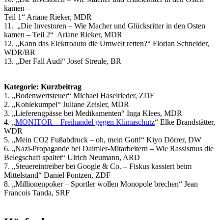
kamen –
Teil 1“ Ariane Rieker, MDR
11. „Die Investoren – Wie Macher und Glücksritter in den Osten
kamen – Teil 2“ Ariane Rieker, MDR
12. „Kann das Elektroauto die Umwelt retten?“ Florian Schneider,
WDR/BR
13. „Der Fall Audi“ Josef Streule, BR
Kategorie: Kurzbeitrag
1. „Bodenwertsteuer“ Michael Haselrieder, ZDF
2. „Kohlekumpel“ Juliane Zeisler, MDR
3. „Lieferengpässe bei Medikamenten“ Inga Klees, MDR
4. „
MONITOR – Freihandel gegen Klimaschutz
“ Elke Brandstätter,
WDR
5. „Mein CO2 Fußabdruck – oh, mein Gott!“ Kiyo Dörrer, DW
6. „Nazi-Propagande bei Daimler-Mitarbeitern – Wie Rassismus die
Belegschaft spaltet“ Ulrich Neumann, ARD
7. „Steuereintreiber bei Google & Co. – Fiskus kassiert beim
Mittelstand“ Daniel Pontzen, ZDF
8. „Millionenpoker – Sportler wollen Monopole brechen“ Jean
Francois Tanda, SRF