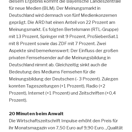
diesem Ergebnis kommt die Bayerische Landeszentrale
für neue Medien (BLM). Der Meinungsmarkt in
Deutschland wird demnach von fünf Medienkonzernen
geprägt. Die ARD hat einen Anteil von 22 Prozent am
Meinungsmarkt. Es folgten Bertelsmann (RTL-Gruppe)
mit 13 Prozent, Sprin­­ger mit 9 Prozent, ProSiebenSat.1
mit 8 Prozent sowie das ZDF mit 7 Prozent. Zwei
Aspekte sind bemer­kenswert: Der Einfluss der großen
privaten Fernsehsen­der auf die Meinungsbildung in
Deutschland nimmt ab. Gleichzeitig sinkt auch die
Bedeutung des Mediums Fern­sehen für die
Meinungsbildung der Deutschen (- 3 Pro­zent). Zulegen
konnten Tageszeitungen (+1 Prozent), Radio (+2
Prozent), Internet (+1 Prozent) und Zeit­schriften (+0,4
Prozent).
20 Minuten beim Anwalt
Die Wirtschaftszeitschrift Impulse erhöht den Preis für
ihr Monatsmagazin von 7,50 Euro auf 9,90 Euro. „Qualität