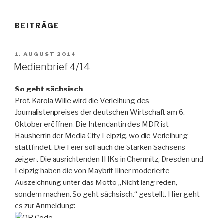
BEITRÄGE
VERÖFFENTLICHT
1. AUGUST 2014
AM
Medienbrief 4/14
So geht sächsisch
Prof. Karola Wille wird die Verleihung des
Journalistenpreises der deutschen Wirtschaft am 6.
Oktober eröffnen. Die Intendantin des MDR ist
Hausherrin der Media City Leipzig, wo die Verleihung
stattfindet. Die Feier soll auch die Stärken Sachsens
zeigen. Die ausrichtenden IHKs in Chemnitz, Dresden und
Leipzig haben die von Maybrit Illner moderierte
Auszeichnung unter das Motto „Nicht lang reden,
sondern machen. So geht sächsisch.“ gestellt. Hier geht
es zur Anmeldung: