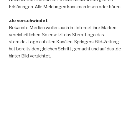
Erklärungen. Alle Meldungen kann man lesen oder hören.
.de verschwindet
Bekannte Medien wollen auch im Internet ihre Marken
vereinheitlichen. So ersetzt das Stern-Logo das
stern.de-Logo auf allen Kanälen. Springers Bild-Zeitung
hat bereits den gleichen Schritt gemacht und auf das .de
hinter Bild verzichtet.
Crossmediales in Düsseldorf
Die Rheinische Post Mediengruppe bündelt ihre
Nachwuchsförderung ab Oktober 2014 in einer
multimedialen Journalistenschule. Praxisstationen finden
bei der „Rheinische Post“, der „Saarbrücker Zeitung“,
„Lausitzer Rundschau“ und dem „Trierischen
Volksfreund“ statt. Kooperationspartner der Ausbildung
sind Antenne Düsseldorf, center.tv, WDR, Bild und
Spiegel. Ein Schwerpunkt liegt auf digitalen Medien und