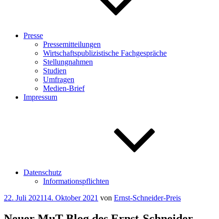
Presse
Pressemitteilungen
Wirtschaftspublizistische Fachgespräche
Stellungnahmen
Studien
Umfragen
Medien-Brief
Impressum
Datenschutz
Informationspflichten
Veröffentlicht
22. Juli 2021
14. Oktober 2021
von
Ernst-Schneider-Preis
am
Neuer MuT-Blog des Ernst-Schneider-