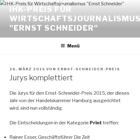
Zum
IHK-PREIS FÜR
Inhalt
WIRTSCHAFTSJOURNALISMU
springen
"ERNST SCHNEIDER"
Menü
VERÖFFENTLICHT
26. MÄRZ 2015
VON
ERNST-SCHNEIDER-PREIS
AM
Jurys komplettiert
Die Jurys für den Ernst-Schneider-Preis 2015, der dieses
Jahr von der Handelskammer Hamburg ausgerichtet
wird, sind nun vollständig.
Die Eintscheidungen in der Kategorie
Print
treffen:
Rainer Esser, Geschäftsführer Die Zeit