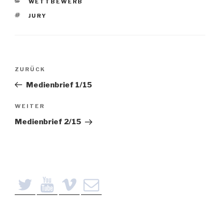
KATEGORIEN
WETTBEWERB
SCHLAGWÖRTER
JURY
Beitragsnavigation
Vorheriger
ZURÜCK
Beitrag
Medienbrief 1/15
Nächster
WEITER
Beitrag
Medienbrief 2/15