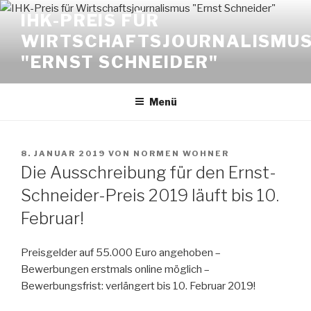
Zum
IHK-PREIS FÜR
Inhalt
WIRTSCHAFTSJOURNALISMU
springen
"ERNST SCHNEIDER"
Menü
VERÖFFENTLICHT
8. JANUAR 2019
VON
NORMEN WOHNER
AM
Die Ausschreibung für den Ernst-
Schneider-Preis 2019 läuft bis 10.
Februar!
Preisgelder auf 55.000 Euro angehoben –
Bewerbungen erstmals online möglich –
Bewerbungsfrist: verlängert bis 10. Februar 2019!