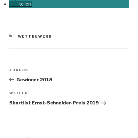
teilen
KATEGORIEN
WETTBEWERB
Beitragsnavigation
Vorheriger
ZURÜCK
Beitrag
Gewinner 2018
Nächster
WEITER
Beitrag
Shortlist Ernst-Schneider-Preis 2019