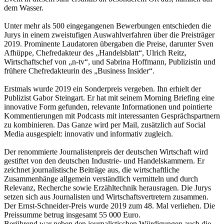
dem Wasser.
Unter mehr als 500 eingegangenen Bewerbungen entschieden die
Jurys in einem zweistufigen Auswahlverfahren über die Preisträger
2019. Prominente Laudatoren übergaben die Preise, darunter Sven
Afhüppe, Chefredakteur des „Handelsblatt“, Ulrich Reitz,
Wirtschaftschef von „n-tv“, und Sabrina Hoffmann, Publizistin und
frühere Chefredakteurin des „Business Insider“.
Erstmals wurde 2019 ein Sonderpreis vergeben. Ihn erhielt der
Publizist Gabor Steingart. Er hat mit seinem Morning Briefing eine
innovative Form gefunden, relevante Informationen und pointierte
Kommentierungen mit Podcasts mit interessanten Gesprächspartnern
zu kombinieren. Das Ganze wird per Mail, zusätzlich auf Social
Media ausgespielt: innovativ und informativ zugleich.
Der renommierte Journalistenpreis der deutschen Wirtschaft wird
gestiftet von den deutschen Industrie- und Handelskammern. Er
zeichnet journalistische Beiträge aus, die wirtschaftliche
Zusammenhänge allgemein verständlich vermitteln und durch
Relevanz, Recherche sowie Erzähltechnik herausragen. Die Jurys
setzen sich aus Journalisten und Wirtschaftsvertretern zusammen.
Der Ernst-Schneider-Preis wurde 2019 zum 48. Mal verliehen. Die
Preissumme betrug insgesamt 55 000 Euro.
Berührend war neben den journalistischen Würdigungen auch die