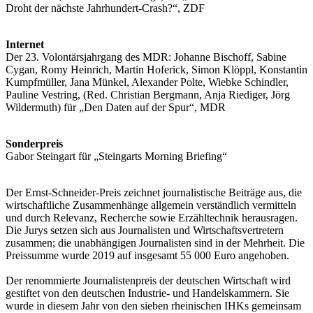
Droht der nächste Jahrhundert-Crash?“, ZDF
Internet
Der 23. Volontärsjahrgang des MDR: Johanne Bischoff, Sabine
Cygan, Romy Heinrich, Martin Hoferick, Simon Klöppl, Konstantin
Kumpfmüller, Jana Münkel, Alexander Polte, Wiebke Schindler,
Pauline Vestring, (Red. Christian Bergmann, Anja Riediger, Jörg
Wildermuth) für „Den Daten auf der Spur“, MDR
Sonderpreis
Gabor Steingart für „Steingarts Morning Briefing“
Der Ernst-Schneider-Preis zeichnet journalistische Beiträge aus, die
wirtschaftliche Zusammenhänge allgemein verständlich vermitteln
und durch Relevanz, Recherche sowie Erzähltechnik herausragen.
Die Jurys setzen sich aus Journalisten und Wirtschaftsvertretern
zusammen; die unabhängigen Journalisten sind in der Mehrheit. Die
Preissumme wurde 2019 auf insgesamt 55 000 Euro angehoben.
Der renommierte Journalistenpreis der deutschen Wirtschaft wird
gestiftet von den deutschen Industrie- und Handelskammern. Sie
wurde in diesem Jahr von den sieben rheinischen IHKs gemeinsam