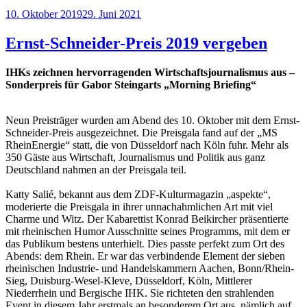
Veröffentlicht
10. Oktober 2019
29. Juni 2021
am
Ernst-Schneider-Preis 2019 vergeben
IHKs zeichnen hervorragenden Wirtschaftsjournalismus aus –
Sonderpreis für Gabor Steingarts „Morning Briefing“
Neun Preisträger wurden am Abend des 10. Oktober mit dem Ernst-
Schneider-Preis ausgezeichnet. Die Preisgala fand auf der „MS
RheinEnergie“ statt, die von Düsseldorf nach Köln fuhr. Mehr als
350 Gäste aus Wirtschaft, Journalismus und Politik aus ganz
Deutschland nahmen an der Preisgala teil.
Katty Salié, bekannt aus dem ZDF-Kulturmagazin „aspekte“,
moderierte die Preisgala in ihrer unnachahmlichen Art mit viel
Charme und Witz. Der Kabarettist Konrad Beikircher präsentierte
mit rheinischen Humor Ausschnitte seines Programms, mit dem er
das Publikum bestens unterhielt. Dies passte perfekt zum Ort des
Abends: dem Rhein. Er war das verbindende Element der sieben
rheinischen Industrie- und Handelskammern Aachen, Bonn/Rhein-
Sieg, Duisburg-Wesel-Kleve, Düsseldorf, Köln, Mittlerer
Niederrhein und Bergische IHK. Sie richteten den strahlenden
Event in diesem Jahr erstmals an besonderem Ort aus, nämlich auf