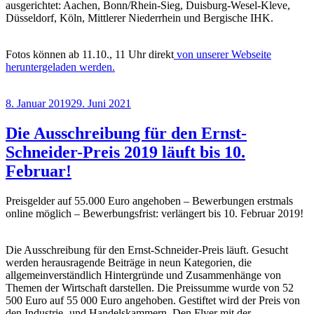
ausgerichtet: Aachen, Bonn/Rhein-Sieg, Duisburg-Wesel-Kleve,
Düsseldorf, Köln, Mittlerer Niederrhein und Bergische IHK.
Fotos können ab 11.10., 11 Uhr direkt
von unserer Webseite
heruntergeladen werden.
Veröffentlicht
8. Januar 2019
29. Juni 2021
am
Die Ausschreibung für den Ernst-
Schneider-Preis 2019 läuft bis 10.
Februar!
Preisgelder auf 55.000 Euro angehoben – Bewerbungen erstmals
online möglich – Bewerbungsfrist: verlängert bis 10. Februar 2019!
Die Ausschreibung für den Ernst-Schneider-Preis läuft. Gesucht
werden herausragende Beiträge in neun Kategorien, die
allgemeinverständlich Hintergründe und Zusammen­hänge von
Themen der Wirtschaft darstellen. Die Preissumme wurde von 52
500 Euro auf 55 000 Euro angehoben. Gestiftet wird der Preis von
den Industrie- und Handelskammern. Den Flyer mit der