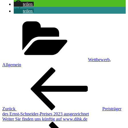
teilen
teilen
Kategorien
Wettbewerb
,
Allgemein
Beitragsnavigation
Vorheriger
Beitrag
Zurück
Preisträger
des Ernst-Schneider-Preises 2023 ausgezeichnet
Nächster
Weiter
Sie finden uns künftig auf www.dihk.de
Beitrag