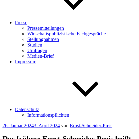
Presse
Pressemitteilungen
Wirtschaftspublizistische Fachgespräche
Stellungnahmen
Studien
Umfragen
Medien-Brief
Impressum
Datenschutz
Informationspflichten
Veröffentlicht
26. Januar 2024
3. April 2024
von
Ernst-Schneider-Preis
am
Der frühere Ernst-Schneider-Preis heißt