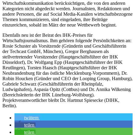
Wirtschaftskommunikation berücksichtigen, die von den anderen
Kategorien nicht abgedeckt werden. Journalisten, Redaktionen und
andere Personen, die auf Social Media-Kanälen wirtschaftsbezogene
Themen kommunizieren, sind eingeladen, ihre Beiträge
einzureichen, sobald im März der neue Wettbewerb beginnt.
Ebenfalls neu ist der Beirat des IHK-Preises für
Wirtschaftsjournalismus. Ihm gehören folgende Persönlichkeiten an:
Rosie Schuster als Vorsitzende (Gründerin und Geschäftsführerin
der Techcast GmbH, München), Gregor Berghausen als
stellvertretender Vorsitzender (Hauptgeschäftsführer der IHK
Düsseldorf), Dr. Wolfgang Epp (Hauptgeschäftsführer der IHK
Reutlingen), Torsten Haasch (Hauptgeschäftsführer der IHK
Neubrandenburg für das östliche Mecklenburg-Vorpommern), Dr.
Robin Houcken (Gründer und CEO der Looping Group, Hamburg),
Gabriele Schwarz (Geschäftsführerin der Rheinpfalz,
Ludwigshafen), Aspasia Opitz (Cottbus) und Dr. Annika Wilkening
(Bereichsleiterin der IHK Lüneburg-Wolfsburg).
Projektverantwortlicher bleibt Dr. Hartmut Spiesecke (DIHK,
Berlin).
twittern
teilen
teilen