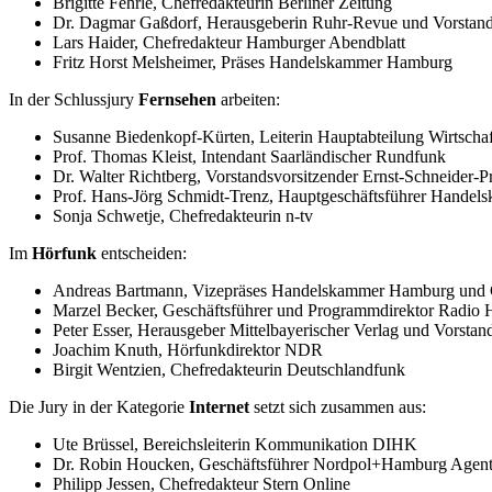
Brigitte Fehrle, Chefredakteurin Berliner Zeitung
Dr. Dagmar Gaßdorf, Herausgeberin Ruhr-Revue und Vorstands
Lars Haider, Chefredakteur Hamburger Abendblatt
Fritz Horst Melsheimer, Präses Handelskammer Hamburg
In der Schlussjury
Fernsehen
arbeiten:
Susanne Biedenkopf-Kürten, Leiterin Hauptabteilung Wirtschaf
Prof. Thomas Kleist, Intendant Saarländischer Rundfunk
Dr. Walter Richtberg, Vorstandsvorsitzender Ernst-Schneider-Pr
Prof. Hans-Jörg Schmidt-Trenz, Hauptgeschäftsführer Hande
Sonja Schwetje, Chefredakteurin n-tv
Im
Hörfunk
entscheiden:
Andreas Bartmann, Vizepräses Handelskammer Hamburg und G
Marzel Becker, Geschäftsführer und Programmdirektor Radio
Peter Esser, Herausgeber Mittelbayerischer Verlag und Vorstan
Joachim Knuth, Hörfunkdirektor NDR
Birgit Wentzien, Chefredakteurin Deutschlandfunk
Die Jury in der Kategorie
Internet
setzt sich zusammen aus:
Ute Brüssel, Bereichsleiterin Kommunikation DIHK
Dr. Robin Houcken, Geschäftsführer Nordpol+Hamburg Age
Philipp Jessen, Chefredakteur Stern Online