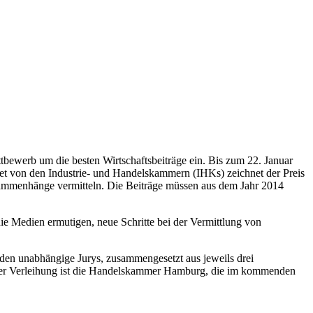
tbe­werb um die besten Wirtschaftsbeiträge ein. Bis zum 22. Januar
et von den Industrie- und Handels­kammern (IHKs) zeichnet der Preis
usammen­hänge vermit­teln. Die Beiträge müssen aus dem Jahr 2014
ie Medien ermutigen, neue Schritte bei der Ver­mittlung von
en unabhängige Jurys, zusammen­ge­setzt aus jeweils drei
r der Verleihung ist die Handelskammer Hamburg, die im kommenden