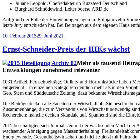
Juliane Leopold, Chefredakteurin Buzzfeed Deutschland
Burghard Schnödewind, Leiter boerse.ARD.de
Aufgrund der Fülle der Einreichungen tagen im Frühjahr zehn Vorjurys
letzte Jury entschieden hat. Bei Beiträgen aus dem eigenen Haus entha
Veröffentlicht
10. Februar 2015
29. Juni 2021
am
Ernst-Schneider-Preis der IHKs wächst
Mehr als tausend Beiträ
Entwicklungen zunehmend relevanter
1031 Artikel, Fernsehbeiträge, Online- und Hörfunkstücke haben Med
eingereicht – in einzelnen Kategorien deutlich mehr als in den Vorjahr
Geo, Stern und Süddeutsche Zeitung, dazu bekannte Wirtschaftsmagazi
Die Beiträge decken alle Facetten der Wirtschaft ab. Sie beschreibe
Zusammenhänge, die zum Verständnis von Wirtschaft notwendig sind. S
Recherchen; manche decken Skandale auf. Spannend sind die Einreic
2015 beschäftigten sich Journalisten mit der wachsenden Macht der A
wachsender Abneigung gegen Massentierhaltung, Freihandelsabkommen
Energiewende, Gesundheitswirtschaft und nicht zuletzt mit Fairtrade.