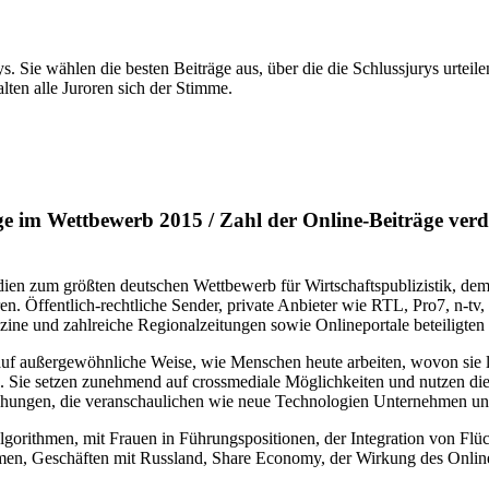
. Sie wählen die besten Beiträge aus, über die die Schlussjurys urteil
lten alle Juroren sich der Stimme.
ge im Wettbewerb 2015 / Zahl der Online-Beiträge verdr
ien zum größten deutschen Wettbewerb für Wirtschaftspublizistik, de
en. Öffentlich-rechtliche Sender, private Anbieter wie RTL, Pro7, n-tv, 
ne und zahlreiche Regionalzeitungen sowie Onlineportale beteiligten 
n auf außergewöhnliche Weise, wie Menschen heute arbeiten, wovon sie
ie setzen zunehmend auf crossmediale Möglichkeiten und nutzen die Vo
hungen, die veranschaulichen wie neue Technologien Unternehmen und
lgorithmen, mit Frauen in Führungspositionen, der Integration von Flü
, Geschäften mit Russland, Share Economy, der Wirkung des Onlineha