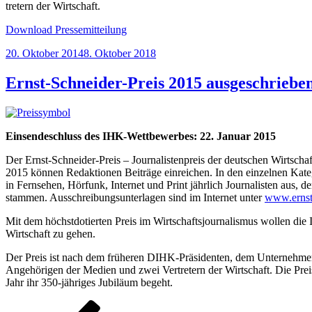
tretern der Wirt­schaft.
Download Pressemitteilung
Veröffentlicht
20. Oktober 2014
8. Oktober 2018
am
Ernst-Schneider-Preis 2015 ausgeschriebe
Einsendeschluss des IHK-Wettbewerbes: 22. Januar 2015
Der Ernst-Schneider-Preis – Journalistenpreis der deutschen Wirt­scha
2015 können Redaktionen Bei­träge einreichen. In den einzelnen Kate
in Fernsehen, Hörfunk, Internet und Print jährlich Jour­na­listen aus
stammen. Aus­schreibungs­unter­lagen sind im Inter­net unter
www.ernst-
Mit dem höchstdo­tierten Preis im Wirt­schaftsjournalismus wollen di
Wirtschaft zu gehen.
Der Preis ist nach dem früheren DIHK-Präsidenten, dem Unternehmer 
Angehörigen der Medien und zwei Vertretern der Wirt­schaft. Die Pr
Jahr ihr 350-jähriges Jubiläum begeht.
Beitragsnavigation
Vorherige
Seite
Seite
Seite