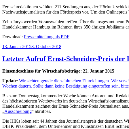
Fernsehredaktionen wählten 211 Sendungen aus, der Hörfunk schickt
Nachwuchsjournalisten für den Förderpreis vor
.
Um den Onlinepreis 
Zehn Jurys werden Vorauswahlen treffen. Über die insgesamt neun Prei
Handelskammer Hamburg im Rahmen ihres 350jährigen Jubiläums am 
Download:
Pressemitteilung als PDF
Veröffentlicht
13. Januar 2015
8. Oktober 2018
am
Letzter Aufruf Ernst-Schneider-Preis der
Einsendeschluss für Wirtschaftsbeiträge: 22. Januar 2015
Update
:
Wir sichten gerade die zahlreichen Einreichungen. Wir versc
Wochen dauern. Sollte dann keine Bestätigung eingetroffen sein, bit
Bis zum Donnerstag kommender Woche können Autoren und Redakteure 
des höchstdotier­ten Wettbe­werbs im deutschen Wirtschaftsjournalismu
Handels­kammern zeichnet der Ernst-Schneider-Preis Journa­listen aus
„
Ausschreibung
“ abrufbar.
Die IHKs loben seit 44 Jahren den Journalistenpreis der deutschen Wi
DIHK-Präsiden­ten, dem Unternehmer und Kunstmäzen Ernst Schneider 