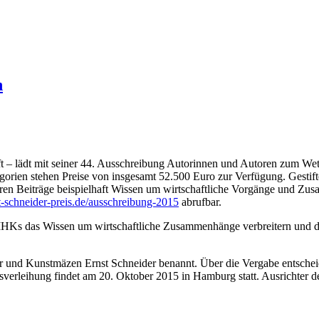
n
ft – lädt mit seiner 44. Ausschrei­bung Autorinnen und Autoren zum Wet
gorien stehen Preise von insgesamt 52.500 Euro zur Verfügung. Gestift
, deren Beiträge beispielhaft Wissen um wirtschaftliche Vorgänge und Z
schneider-preis.de/ausschreibung-2015
abrufbar.
e IHKs das Wissen um wirt­schaftliche Zusammenhänge verbreitern und d
und Kunstmäzen Ernst Schneider benannt. Über die Ver­gabe ent­scheid
eisverleihung findet am 20. Oktober 2015 in Hamburg statt. Ausrichte