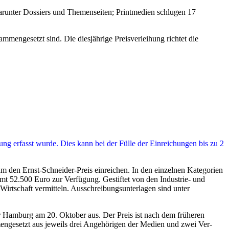
arunter Dossiers und Themenseiten; Printmedien schlugen 17
mmengesetzt sind. Die diesjährige Preisverleihung richtet die
ung erfasst wurde. Dies kann bei der Fülle der Einreichungen bis zu 2
den Ernst-Schneider-Preis einreichen. In den einzelnen Kategorien
samt 52.500 Euro zur Verfügung. Gestiftet von den Industrie- und
t­schaft vermit­teln. Ausschrei­bungsunter­lagen sind unter
mer Hamburg am 20. Oktober aus. Der Preis ist nach dem früheren
­ge­setzt aus jeweils drei Angehörigen der Medien und zwei Ver­