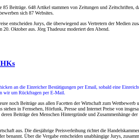
e 85 Beiträge
.
648 Artikel stammen von Zeitungen und Zeitschriften, d
bewerben sich 87 Websites.
se entscheiden Ju­rys, die überwiegend aus Vertretern der Medien zusa
20. Oktober aus. Jörg Thadeusz moderiert den Abend.
 IHKs
hicken an die Einreicher Bestätigungen per Email, sobald eine Einreich
ten wir um Rückfragen per E-Mail.
noch Bei­träge aus allen Facetten der Wirtschaft zum Wettbewerb um 
s ste­hen in Fernsehen, Hörfunk, Presse und Internet Preise von insge­
, deren Beiträge den Menschen Hinter­gründe und Zusam­menhänge der Wir
rt­schaft aus. Die diesjährige Preisverleihung richtet die Handelskam
benannt. Über die Ver­gabe ent­scheiden unabhängige Jurys, zusammen