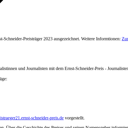
Schneider-Preisträger 2023 ausgezeichnet. Weitere Informtionen:
Zur
nnen und Journalisten mit dem Ernst-Schneider-Preis - Journalistenpre
äge:
straeger21.ernst-schneider-preis.de
vorgestellt.
n. Über die Geschichte des Preises und seinen Namensgeber informiert