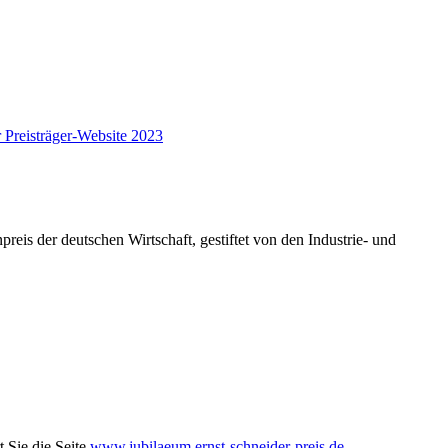
 Preisträger-Website 2023
is der deutschen Wirtschaft, gestiftet von den Industrie- und
 Sie die Seite
www.jubilaeum.ernst-schneider-preis.de.