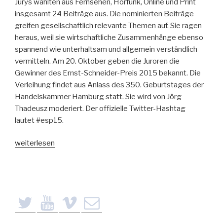
Jurys wählten aus Fernsehen, Hör­funk, Online und Print
insgesamt 24 Beiträge aus. Die nominierten Beiträge
greifen gesellschaftlich relevante Themen auf. Sie ragen
heraus, weil sie wirtschaftliche Zusammenhänge ebenso
spannend wie unterhaltsam und allgemein verständlich
vermitteln. Am 20. Oktober geben die Juroren die
Gewinner des Ernst-Schneider-Preis 2015 bekannt. Die
Verleihung findet aus Anlass des 350. Geburtstages der
Handelskammer Hamburg statt. Sie wird von Jörg
Thadeusz moderiert. Der offizielle Twitter-Hashtag
lautet #esp15.
„24
weiterlesen
Nominierungen
für
besten
Wirtschaftsjournalismus“