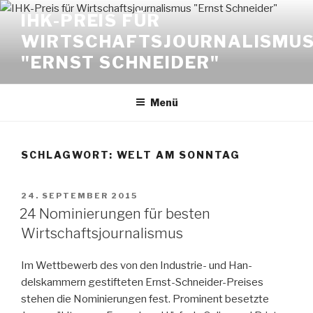
Zum
IHK-PREIS FÜR
Inhalt
WIRTSCHAFTSJOURNALISMU
springen
"ERNST SCHNEIDER"
Menü
SCHLAGWORT:
WELT AM SONNTAG
VERÖFFENTLICHT
24. SEPTEMBER 2015
AM
24 Nominierungen für besten
Wirtschaftsjournalismus
Im Wettbewerb des von den Industrie- und Han­
delskammern gestifteten Ernst-Schneider-Preises
stehen die Nomi­nierun­gen fest. Prominent besetzte