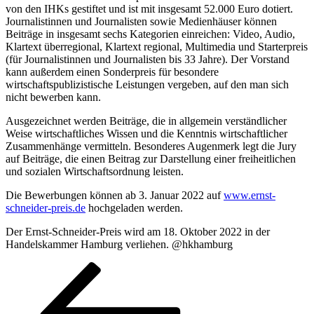
von den IHKs gestiftet und ist mit insgesamt 52.000 Euro dotiert.
Journalistinnen und Journalisten sowie Medienhäuser können
Beiträge in insgesamt sechs Kategorien einreichen: Video, Audio,
Klartext überregional, Klartext regional, Multimedia und Starterpreis
(für Journalistinnen und Journalisten bis 33 Jahre). Der Vorstand
kann außerdem einen Sonderpreis für besondere
wirtschaftspublizistische Leistungen vergeben, auf den man sich
nicht bewerben kann.
Ausgezeichnet werden Beiträge, die in allgemein verständlicher
Weise wirtschaftliches Wissen und die Kenntnis wirtschaftlicher
Zusammenhänge vermitteln. Besonderes Augenmerk legt die Jury
auf Beiträge, die einen Beitrag zur Darstellung einer freiheitlichen
und sozialen Wirtschaftsordnung leisten.
Die Bewerbungen können ab 3. Januar 2022 auf
www.ernst-
schneider-preis.de
hochgeladen werden.
Der Ernst-Schneider-Preis wird am 18. Oktober 2022 in der
Handelskammer Hamburg verliehen. @hkhamburg
Beitragsnavigation
Vorherige
Seite
Seite
Seite
Seite
Nächste
Seite
Seite