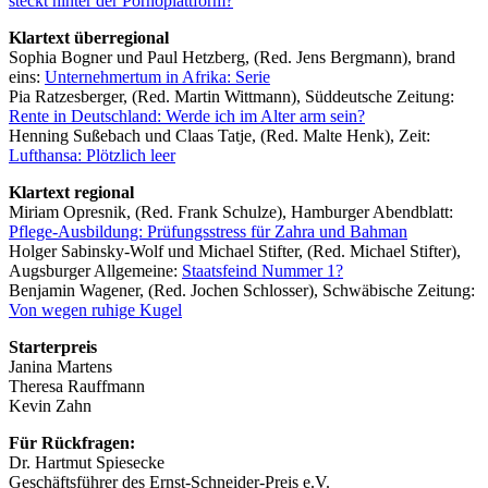
steckt hinter der Pornoplattform?
Klartext überregional
Sophia Bogner und Paul Hetzberg, (Red. Jens Bergmann), brand
eins:
Unternehmertum in Afrika: Serie
Pia Ratzesberger, (Red. Martin Wittmann), Süddeutsche Zeitung:
Rente in Deutschland: Werde ich im Alter arm sein?
Henning Sußebach und Claas Tatje, (Red. Malte Henk), Zeit:
Lufthansa: Plötzlich leer
Klartext regional
Miriam Opresnik, (Red. Frank Schulze), Hamburger Abendblatt:
Pflege-Ausbildung: Prüfungsstress für Zahra und Bahman
Holger Sabinsky-Wolf und Michael Stifter, (Red. Michael Stifter),
Augsburger Allgemeine:
Staatsfeind Nummer 1?
Benjamin Wagener, (Red. Jochen Schlosser), Schwäbische Zeitung:
Von wegen ruhige Kugel
Starterpreis
Janina Martens
Theresa Rauffmann
Kevin Zahn
Für Rückfragen:
Dr. Hartmut Spiesecke
Geschäftsführer des Ernst-Schneider-Preis e.V.