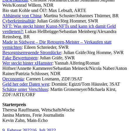
Wels/Konrad Willem, NDR
Bio statt Kohle und Öl?: Max Lebsaft, ARTE
Abhängig von China
: Martina Schuster/Johannes Thürmer, BR
Cyberkriminalität
: Julian Gräfe/Jörg Hommer, SWR
NFT: Was steckt hinter Kunst-NFTs und kann ich damit Geld
verdienen?:
Lukas Hellbrügge/Sebastian Meinberg/Alexandra
Reinsberg, BR
Made in Südwest – Die Retouren-Meister – Verkaufen statt
vernichten
: Eileen Schreieder, SWR
Besorgniserregende Stromlücke
: Julian Gräfe/Jörg Homme, SWR
Fake Bewertungen
: Julian Gräfe, SWR
Wer steckt hinter xHamster
: Yannah Alfering/Roman
Höfner/Annette Kammerer/Sebastian Meineck/Nicola Naber/Anton
Rainer/Patrizia Schlosser, NDR
Oeconomia
: Carmen Losmann, ZDF/3SAT
Geld her oder Daten weg
: Dominic Egizzi/Tom Häussler, 3SAT
Schätze unter Verschluss
: Martin Gronemeyer/Michaela Kirst,
ZDF/ARTE/ORF
Starterpreis
Theresa Rauffmann, WirtschaftsWoche
Janina Martens, Freie Journalistin
Kevin Zahn, Main-Echo
Veröffentlicht
9. Februar 2022
16. Juli 2022