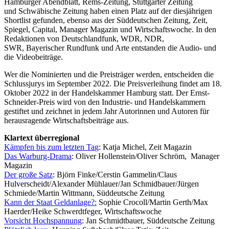
Hamburger Abendblatt, Rems-Zeitung, Stuttgarter Zeitung
und Schwäbische Zeitung haben einen Platz auf der diesjährigen
Shortlist gefunden, ebenso aus der Süddeutschen Zeitung, Zeit,
Spiegel, Capital, Manager Magazin und Wirtschaftswoche. In den
Redaktionen von Deutschlandfunk, WDR, NDR,
SWR, Bayerischer Rundfunk und Arte entstanden die Audio- und
die Videobeiträge.
Wer die Nominierten und die Preisträger werden, entscheiden die
Schlussjurys im September 2022. Die Preisverleihung findet am 18.
Oktober 2022 in der Handelskammer Hamburg statt. Der Ernst-
Schneider-Preis wird von den Industrie- und Handelskammern
gestiftet und zeichnet in jedem Jahr Autorinnen und Autoren für
herausragende Wirtschaftsbeiträge aus.
Klartext überregional
Kämpfen bis zum letzten Ta
g
: Katja Michel, Zeit Magazin
Das Warburg-Drama
: Oliver Hollenstein/Oliver Schröm, Manager
Magazin
Der große Satz
: Björn Finke/Cerstin Gammelin/Claus
Hulverscheidt/Alexander Mühlauer/Jan Schmidbauer/Jürgen
Schmiede/Martin Wittmann, Süddeutsche Zeitung
Kann der Staat Geldanlage?
:
Sophie Crocoll/Martin Gerth/Max
Haerder/Heike Schwerdtfeger, Wirtschaftswoche
Vorsicht Hochspannung
: Jan Schmidtbauer, Süddeutsche Zeitung