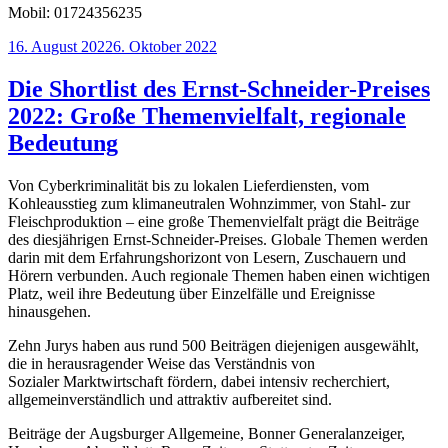
Mobil: 01724356235
Veröffentlicht
16. August 2022
6. Oktober 2022
am
Die Shortlist des Ernst-Schneider-Preises
2022: Große Themenvielfalt, regionale
Bedeutung
Von Cyberkriminalität bis zu lokalen Lieferdiensten, vom
Kohleausstieg zum klimaneutralen Wohnzimmer, von Stahl- zur
Fleischproduktion – eine große Themenvielfalt prägt die Beiträge
des diesjährigen Ernst-Schneider-Preises. Globale Themen werden
darin mit dem Erfahrungshorizont von Lesern, Zuschauern und
Hörern verbunden. Auch regionale Themen haben einen wichtigen
Platz, weil ihre Bedeutung über Einzelfälle und Ereignisse
hinausgehen.
Zehn Jurys haben aus rund 500 Beiträgen diejenigen ausgewählt,
die in herausragender Weise das Verständnis von
Sozialer Marktwirtschaft fördern, dabei intensiv recherchiert,
allgemeinverständlich und attraktiv aufbereitet sind.
Beiträge der Augsburger Allgemeine, Bonner Generalanzeiger,