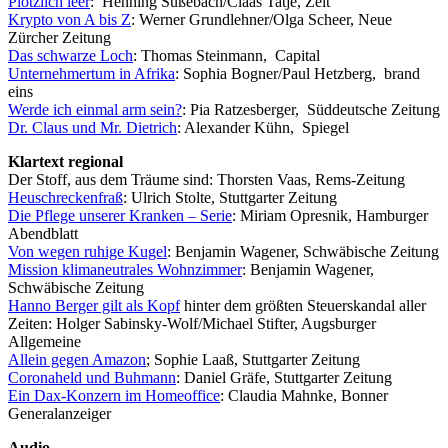
Plötzlich lee
r
: Henning Sußebach/Claas Tatje, Zeit
Krypto von A bis Z
: Werner Grundlehner/Olga Scheer, Neue
Zürcher Zeitung
Das schwarze Loch
: Thomas Steinmann, Capital
Unternehmertum in Afrika
: Sophia Bogner/Paul Hetzberg, brand
eins
Werde ich einmal arm sein?
: Pia Ratzesberger, Süddeutsche Zeitung
Dr. Claus und Mr. Dietrich
: Alexander Kühn, Spiegel
Klartext regional
Der Stoff, aus dem Träume sind: Thorsten Vaas, Rems-Zeitung
Heuschreckenfraß
: Ulrich Stolte, Stuttgarter Zeitung
Die Pflege unserer Kranken – Serie
: Miriam Opresnik, Hamburger
Abendblatt
Von wegen ruhige Kugel
: Benjamin Wagener, Schwäbische Zeitung
Mission klimaneutrales Wohnzimmer
: Benjamin Wagener,
Schwäbische Zeitung
Hanno Berger gilt als Kopf
hinter dem größten Steuerskandal aller
Zeiten: Holger Sabinsky-Wolf/Michael Stifter, Augsburger
Allgemeine
Allein gegen Amazon
; Sophie Laaß, Stuttgarter Zeitung
Coronaheld und Buhmann
: Daniel Gräfe, Stuttgarter Zeitung
Ein Dax-Konzern im Homeoffice
: Claudia Mahnke, Bonner
Generalanzeiger
Audio