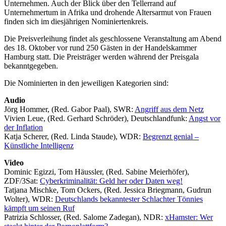
Unternehmen. Auch der Blick über den Tellerrand auf
Unternehmertum in Afrika und drohende Altersarmut von Frauen
finden sich im diesjährigen Nominiertenkreis.
Die Preisverleihung findet als geschlossene Veranstaltung am Abend
des 18. Oktober vor rund 250 Gästen in der Handelskammer
Hamburg statt. Die Preisträger werden während der Preisgala
bekanntgegeben.
Die Nominierten in den jeweiligen Kategorien sind:
Audio
Jörg Hommer, (Red. Gabor Paal), SWR:
Angriff aus dem Netz
Vivien Leue, (Red. Gerhard Schröder), Deutschlandfunk:
Angst vor
der Inflation
Katja Scherer, (Red. Linda Staude), WDR:
Begrenzt genial –
Künstliche Intelligenz
Video
Dominic Egizzi, Tom Häussler, (Red. Sabine Meierhöfer),
ZDF/3Sat:
Cyberkriminalität: Geld her oder Daten weg!
Tatjana Mischke, Tom Ockers, (Red. Jessica Briegmann, Gudrun
Wolter), WDR:
Deutschlands bekanntester Schlachter Tönnies
kämpft um seinen Ruf
Patrizia Schlosser, (Red. Salome Zadegan), NDR:
xHamster: Wer