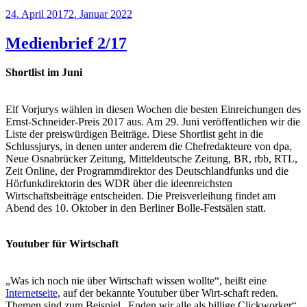
Veröffentlicht
24. April 2017
2. Januar 2022
am
Medienbrief 2/17
Shortlist im Juni
Elf Vorjurys wählen in diesen Wochen die besten Einreichungen des
Ernst-Schneider-Preis 2017 aus. Am 29. Juni veröffentlichen wir die
Liste der preiswürdigen Beiträge. Diese Shortlist geht in die
Schlussjurys, in denen unter anderem die Chefredakteure von dpa,
Neue Osnabrücker Zeitung, Mitteldeutsche Zeitung, BR, rbb, RTL,
Zeit Online, der Programmdirektor des Deutschlandfunks und die
Hörfunkdirektorin des WDR über die ideenreichsten
Wirtschaftsbeiträge entscheiden. Die Preisverleihung findet am
Abend des 10. Oktober in den Berliner Bolle-Festsälen statt.
Youtuber für Wirtschaft
„Was ich noch nie über Wirtschaft wissen wollte“, heißt eine
Internetseite
, auf der bekannte Youtuber über Wirt-schaft reden.
Themen sind zum Beispiel „Enden wir alle als billige Clickworker“