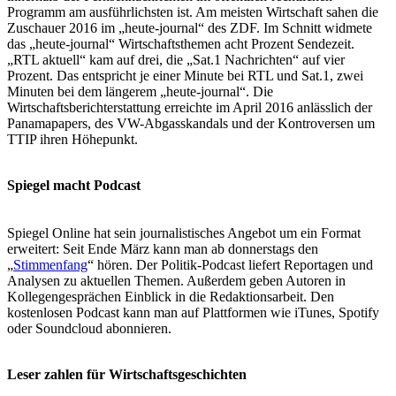
Programm am ausführlichsten ist. Am meisten Wirtschaft sahen die
Zuschauer 2016 im „heute-journal“ des ZDF. Im Schnitt widmete
das „heute-journal“ Wirtschaftsthemen acht Prozent Sendezeit.
„RTL aktuell“ kam auf drei, die „Sat.1 Nachrichten“ auf vier
Prozent. Das entspricht je einer Minute bei RTL und Sat.1, zwei
Minuten bei dem längerem „heute-journal“. Die
Wirtschaftsberichterstattung erreichte im April 2016 anlässlich der
Panamapapers, des VW-Abgasskandals und der Kontroversen um
TTIP ihren Höhepunkt.
Spiegel macht Podcast
Spiegel Online hat sein journalistisches Angebot um ein Format
erweitert: Seit Ende März kann man ab donnerstags den
„
Stimmenfang
“ hören. Der Politik-Podcast liefert Reportagen und
Analysen zu aktuellen Themen. Außerdem geben Autoren in
Kollegengesprächen Einblick in die Redaktionsarbeit. Den
kostenlosen Podcast kann man auf Plattformen wie iTunes, Spotify
oder Soundcloud abonnieren.
Leser zahlen für Wirtschaftsgeschichten