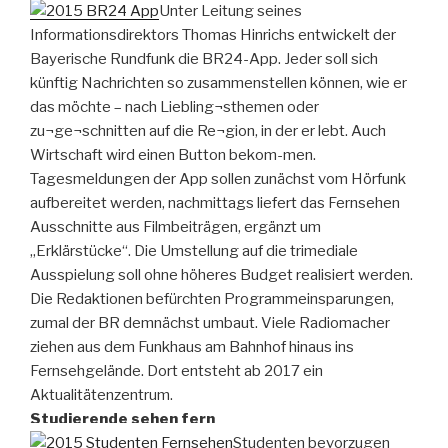
Unter Leitung seines
Informationsdirektors Thomas Hinrichs entwickelt der
Bayerische Rundfunk die BR24-App. Jeder soll sich
künftig Nachrichten so zusammenstellen können, wie er
das möchte – nach Liebling¬sthemen oder
zu¬ge¬schnitten auf die Re¬gion, in der er lebt. Auch
Wirtschaft wird einen Button bekom-men.
Tagesmeldungen der App sollen zunächst vom Hörfunk
aufbereitet werden, nachmittags liefert das Fernsehen
Ausschnitte aus Filmbeiträgen, ergänzt um
„Erklärstücke“. Die Umstellung auf die trimediale
Ausspielung soll ohne höheres Budget realisiert werden.
Die Redaktionen befürchten Programmeinsparungen,
zumal der BR demnächst umbaut. Viele Radiomacher
ziehen aus dem Funkhaus am Bahnhof hinaus ins
Fernsehgelände. Dort entsteht ab 2017 ein
Aktualitätenzentrum.
Studierende sehen fern
Studenten bevorzugen