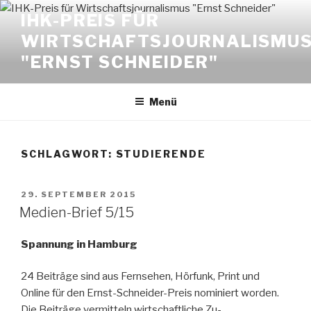
Zum
IHK-PREIS FÜR
Inhalt
WIRTSCHAFTSJOURNALISMU
springen
"ERNST SCHNEIDER"
Menü
SCHLAGWORT:
STUDIERENDE
VERÖFFENTLICHT
29. SEPTEMBER 2015
AM
Medien-Brief 5/15
Spannung in Hamburg
24 Beiträge sind aus Fernsehen, Hörfunk, Print und
Online für den Ernst-Schneider-Preis nominiert worden.
Die Beiträge vermitteln wirtschaftliche Zu-