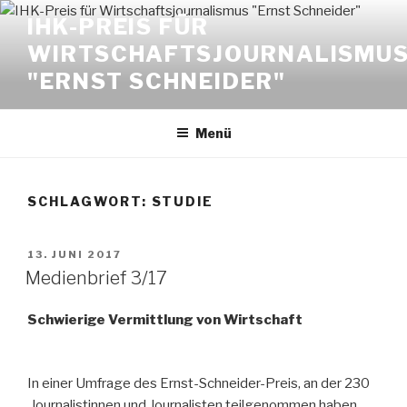
Zum
IHK-PREIS FÜR
Inhalt
WIRTSCHAFTSJOURNALISMU
springen
"ERNST SCHNEIDER"
Menü
SCHLAGWORT:
STUDIE
VERÖFFENTLICHT
13. JUNI 2017
AM
Medienbrief 3/17
Schwierige Vermittlung von Wirtschaft
In einer Umfrage des Ernst-Schnei­der-Preis, an der 230
Journalistinnen und Journalisten teilgenommen haben,