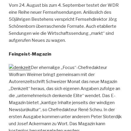
Vom 24. August bis zum 4. September testet der WDR
eine Reihe neuer Fernsehsendungen. Anlässlich des
50jährigen Bestehens verspricht Fernsehdirektor Jörg
Schönenborn überraschende Formate. Auch etablierte
Sendungen wie die Wirtschaftssendung „markt“ sind
aufgerufen Neues zu wagen.
Feingeist-Magazin
Der ehemalige „Focus“-Chefredakteur
Wolfram Weimer bringt gemeinsam mit der
Autorenzeitschrift Schweizer Monat das neue Magazin
„Denkzeit“ heraus, das sich eigenen Angaben zufolge an
die „unternehmerisch denkende Elite“ wendet. Das E-
Magazin bietet „kantige Inhalte jenseits der windigen
News(un)kultur“, so Chefredakteur René Scheu. In der
ersten Ausgabe kommen unter anderem Peter Sloterdijk
und Josef Ackermann zu Wort. Das Magazin kann
kostenlos heruntergeladen werden: