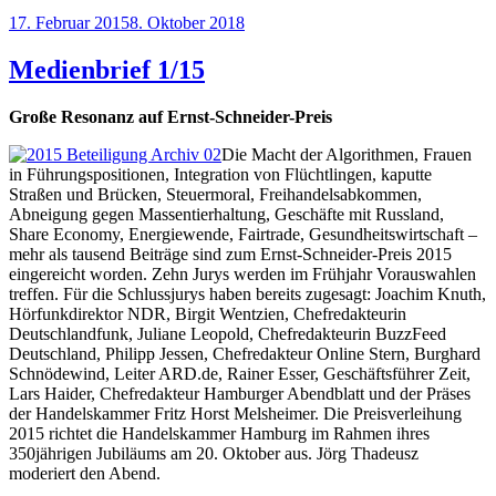
Veröffentlicht
17. Februar 2015
8. Oktober 2018
am
Medienbrief 1/15
Große Resonanz auf Ernst-Schneider-Preis
Die Macht der Algorithmen, Frauen
in Führungspositionen, Integration von Flüchtlingen, kaputte
Straßen und Brücken, Steuermoral, Freihandelsabkommen,
Abneigung gegen Massentierhaltung, Geschäfte mit Russland,
Share Economy, Energiewende, Fairtrade, Gesundheitswirtschaft –
mehr als tausend Beiträge sind zum Ernst-Schneider-Preis 2015
eingereicht worden. Zehn Jurys werden im Frühjahr Vorauswahlen
treffen. Für die Schlussjurys haben bereits zugesagt: Joachim Knuth,
Hörfunkdirektor NDR, Birgit Wentzien, Chefredakteurin
Deutschlandfunk, Juliane Leopold, Chefredakteurin BuzzFeed
Deutschland, Philipp Jessen, Chefredakteur Online Stern, Burghard
Schnödewind, Leiter ARD.de, Rainer Esser, Geschäftsführer Zeit,
Lars Haider, Chefredakteur Hamburger Abendblatt und der Präses
der Handelskammer Fritz Horst Melsheimer. Die Preisverleihung
2015 richtet die Handelskammer Hamburg im Rahmen ihres
350jährigen Jubiläums am 20. Oktober aus. Jörg Thadeusz
moderiert den Abend.