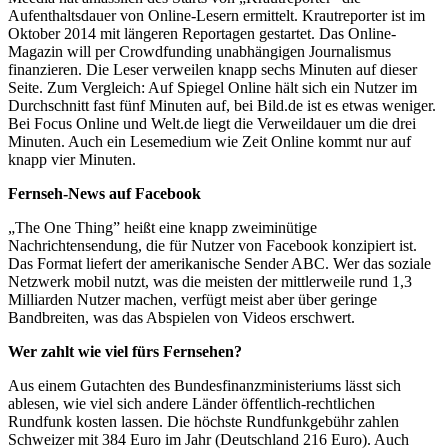
Aufenthaltsdauer von Online-Lesern ermittelt. Krautreporter ist im
Oktober 2014 mit längeren Reportagen gestartet. Das Online-
Magazin will per Crowdfunding unabhängigen Journalismus
finanzieren. Die Leser verweilen knapp sechs Minuten auf dieser
Seite. Zum Vergleich: Auf Spiegel Online hält sich ein Nutzer im
Durchschnitt fast fünf Minuten auf, bei Bild.de ist es etwas weniger.
Bei Focus Online und Welt.de liegt die Verweildauer um die drei
Minuten. Auch ein Lesemedium wie Zeit Online kommt nur auf
knapp vier Minuten.
Fernseh-News auf Facebook
„The One Thing” heißt eine knapp zweiminütige
Nachrichtensendung, die für Nutzer von Facebook konzipiert ist.
Das Format liefert der amerikanische Sender ABC. Wer das soziale
Netzwerk mobil nutzt, was die meisten der mittlerweile rund 1,3
Milliarden Nutzer machen, verfügt meist aber über geringe
Bandbreiten, was das Abspielen von Videos erschwert.
Wer zahlt wie viel fürs Fernsehen?
Aus einem Gutachten des Bundesfinanzministeriums lässt sich
ablesen, wie viel sich andere Länder öffentlich-rechtlichen
Rundfunk kosten lassen. Die höchste Rundfunkgebühr zahlen
Schweizer mit 384 Euro im Jahr (Deutschland 216 Euro). Auch