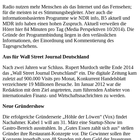
Radio nutzen mehr Menschen als das Internet und das Fernsehen;
für die meisten ist es Stimmungsbegleiter. Aber auch die
informationsbasierten Programme wie NDR info, B5 aktuell und
MDR info haben einen hohen Zuspruch. Aktuell verweilen die
Hörer hier 84 Minuten pro Tag (Media Perspektiven 10/2014). Die
Gründe der Programmbindung liegen in den verlässlichen
Informationen, der Einordnung und Kommentierung des
Tagesgeschehens.
Aus für Wall Street Journal Deutschland
Nach zwei Jahren war Schluss. Rupert Murdoch stellte Ende 2014
das „Wall Street Journal Deutschland“ ein. Die digitale Zeitung kam
zuletzt auf 900.000 Visits pro Monat, Konkurrent Handelsblatt
verzeichnete 19 Millionen Besuche. Im Januar 2012 war die
Redaktion mit dem Ziel angetreten, zum führenden Anbieter von
internationalen Finanz- und Wirtschaftsnachrichten zu werden.
Neue Gründershow
Die erfolgreiche Gründerserie „Höhle der Löwen“ (Vox) findet
Nachahmer. Kabel 1 will am 31. März eine Startup-Show im
Gastro-Bereich ausstrahlen. In „Gutes Essen zahlt sich aus“ stellen
Gründer ihre Restaurant-Konzepte vor. Die Gewinner sollen ihre
Konzepte innerhalb von 48 Stunden mit dem Geld der Investoren