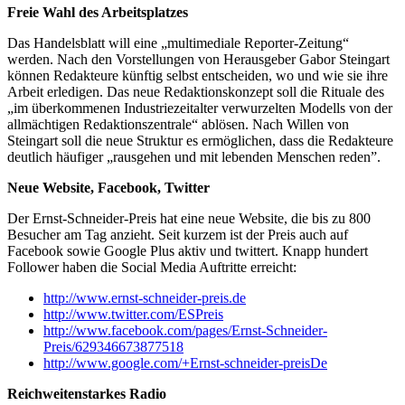
Freie Wahl des Arbeitsplatzes
Das Handelsblatt will eine „multimediale Reporter-Zeitung“
werden. Nach den Vorstellungen von Herausgeber Gabor Steingart
können Redakteure künftig selbst entscheiden, wo und wie sie ihre
Arbeit erledigen. Das neue Redaktionskonzept soll die Rituale des
„im überkommenen Industriezeitalter verwurzelten Modells von der
allmächtigen Redaktionszentrale“ ablösen. Nach Willen von
Steingart soll die neue Struktur es ermöglichen, dass die Redakteure
deutlich häufiger „rausgehen und mit lebenden Menschen reden”.
Neue Website, Facebook, Twitter
Der Ernst-Schneider-Preis hat eine neue Website, die bis zu 800
Besucher am Tag anzieht. Seit kurzem ist der Preis auch auf
Facebook sowie Google Plus aktiv und twittert. Knapp hundert
Follower haben die Social Media Auftritte erreicht:
http://www.ernst-schneider-preis.de
http://www.twitter.com/ESPreis
http://www.facebook.com/pages/Ernst-Schneider-
Preis/629346673877518
http://www.google.com/+Ernst-schneider-preisDe
Reichweitenstarkes Radio