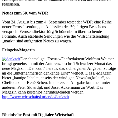
realisieren.
Neues zum 50. vom WDR
Vom 24. August bis zum 4. September testet der WDR eine Reihe
neuer Fernsehsendungen. Anlässlich des 50jährigen Bestehens
verspricht Fernsehdirektor Jörg Schönenborn überraschende
Formate. Auch etablierte Sendungen wie die Wirtschaftssendung
„markt“ sind aufgerufen Neues zu wagen.
Feingeist-Magazin
Der ehemalige „Focus“-Chefredakteur Wolfram Weimer
bringt gemeinsam mit der Autorenzeitschrift Schweizer Monat das
neue Magazin „Denkzeit“ heraus, das sich eigenen Angaben zufolge
an die „unternehmerisch denkende Elite“ wendet. Das E-Magazin
bietet „kantige Inhalte jenseits der windigen News(un)kultur“, so
Chefredakteur René Scheu. In der ersten Ausgabe kommen unter
anderem Peter Sloterdijk und Josef Ackermann zu Wort. Das
Magazin kann kostenlos heruntergeladen werden:
http://www.wirtschaftskurier.de/denkzeit
Rheinische Post mit Digitaler Wirtschaft