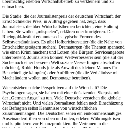
übermächtig erlebten Wirtschaftsbetrieb zu verkleinern und zu
entmachten.
Die Studie, die der Journalistenpreis der deutschen Wirtschaft, der
Ernst-Schneider-Preis, in Auftrag gegeben hat, zeigt, dass
Journalisten, die über Wirtschaftsthemen berichten, eine Haltung
haben. Sie wollen „mitspielen“, erklären oder korrigieren. Das
Rheingold-Institut erkannte sechs typische Formen des
Selbstverständnisses. Es gibt Hofberichterstatter (die die Nähe von
Entscheidungsträgern suchen), Dramaturgen (die Themen spannend
wie einen Krimi machen) und Lotsen (die Bürgern Serviceangebote
unterbreiten). Journalisten können Weltverbesserer sein (die auf der
Suche nach einer besseren Welt soziale Verwerfungen abschaffen
möchten), Robin Hoods (die als Anwalt des kleinen Mannes für
Benachteiligte kämpfen) oder Aufrührer (die die Verhältnisse mit
Macht ändern wollen und Demontage betreiben).
Wie entstehen solche Perspektiven auf die Wirtschaft? Die
Psychologen sagen, sie haben mit einer tiefsitzenden Skepsis, mit
der „German Angst“ zu tun. Viele Deutsche verstehen die globale
Wirtschaft nicht. Und vielen Journalisten fehlen nach Einschätzung
der Befragten selbst Kenntnisse von wirtschaftlichen
Zusammenhängen. Die Deutschen sehen ein einkommensmäßiges
Auseinanderdriften von oben und unten, erleben Währungskrisen
und kapitulieren vor Finanzprodukten. Ihr Vertrauen in die