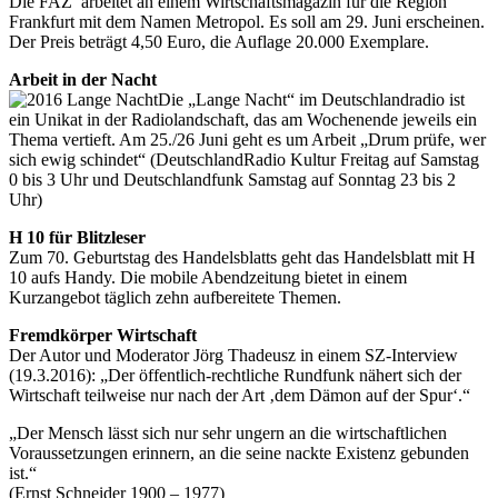
Die FAZ arbeitet an einem Wirtschaftsmagazin für die Region
Frankfurt mit dem Namen Metropol. Es soll am 29. Juni erscheinen.
Der Preis beträgt 4,50 Euro, die Auflage 20.000 Exemplare.
Arbeit in der Nacht
Die „Lange Nacht“ im Deutschlandradio ist
ein Unikat in der Radiolandschaft, das am Wochenende jeweils ein
Thema vertieft. Am 25./26 Juni geht es um Arbeit „Drum prüfe, wer
sich ewig schindet“ (DeutschlandRadio Kultur Freitag auf Samstag
0 bis 3 Uhr und Deutschlandfunk Samstag auf Sonntag 23 bis 2
Uhr)
H 10 für Blitzleser
Zum 70. Geburtstag des Handelsblatts geht das Handelsblatt mit H
10 aufs Handy. Die mobile Abendzeitung bietet in einem
Kurzangebot täglich zehn aufbereitete Themen.
Fremdkörper Wirtschaft
Der Autor und Moderator Jörg Thadeusz in einem SZ-Interview
(19.3.2016): „Der öffentlich-rechtliche Rundfunk nähert sich der
Wirtschaft teilweise nur nach der Art ‚dem Dämon auf der Spur‘.“
„Der Mensch lässt sich nur sehr ungern an die wirtschaftlichen
Voraussetzungen erinnern, an die seine nackte Existenz gebunden
ist.“
(Ernst Schneider 1900 – 1977)