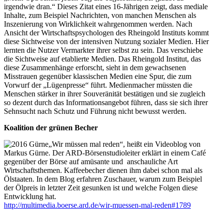
irgendwie dran.“ Dieses Zitat eines 16-Jährigen zeigt, dass mediale
Inhalte, zum Beispiel Nachrichten, von manchen Menschen als
Inszenierung von Wirklichkeit wahrgenommen werden. Nach
Ansicht der Wirtschaftspsychologen des Rheingold Instituts kommt
diese Sichtweise von der intensiven Nutzung sozialer Medien. Hier
lernten die Nutzer Vermarkter ihrer selbst zu sein. Das verschiebe
die Sichtweise auf etablierte Medien. Das Rheingold Institut, das
diese Zusammenhänge erforscht, sieht in dem gewachsenen
Misstrauen gegenüber klassischen Medien eine Spur, die zum
Vorwurf der „Lügenpresse“ führt. Medienmacher müssten die
Menschen stärker in ihrer Souveränität bestätigen und sie zugleich
so dezent durch das Informationsangebot führen, dass sie sich ihrer
Sehnsucht nach Schutz und Führung nicht bewusst werden.
Koalition der grünen Becher
„Wir müssen mal reden“, heißt ein Videoblog von
Markus Gürne. Der ARD-Börsenstudioleiter erklärt in einem Café
gegenüber der Börse auf amüsante und anschauliche Art
Wirtschaftsthemen. Kaffeebecher dienen ihm dabei schon mal als
Ölstaaten. In dem Blog erfahren Zuschauer, warum zum Beispiel
der Ölpreis in letzter Zeit gesunken ist und welche Folgen diese
Entwicklung hat.
http://multimedia.boerse.ard.de/wir-muessen-mal-reden#1789