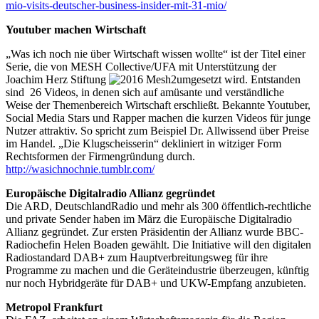
mio-visits-deutscher-business-insider-mit-31-mio/
Youtuber machen Wirtschaft
„Was ich noch nie über Wirtschaft wissen wollte“ ist der Titel einer
Serie, die von MESH Collective/UFA mit Unterstützung der
Joachim Herz Stiftung
umgesetzt wird. Entstanden
sind 26 Videos, in denen sich auf amüsante und verständliche
Weise der Themenbereich Wirtschaft erschließt. Bekannte Youtuber,
Social Media Stars und Rapper machen die kurzen Videos für junge
Nutzer attraktiv. So spricht zum Beispiel Dr. Allwissend über Preise
im Handel. „Die Klugscheisserin“ dekliniert in witziger Form
Rechtsformen der Firmengründung durch.
http://wasichnochnie.tumblr.com/
Europäische Digitalradio Allianz gegründet
Die ARD, DeutschlandRadio und mehr als 300 öffentlich-rechtliche
und private Sender haben im März die Europäische Digitalradio
Allianz gegründet. Zur ersten Präsidentin der Allianz wurde BBC-
Radiochefin Helen Boaden gewählt. Die Initiative will den digitalen
Radiostandard DAB+ zum Hauptverbreitungsweg für ihre
Programme zu machen und die Geräteindustrie überzeugen, künftig
nur noch Hybridgeräte für DAB+ und UKW-Empfang anzubieten.
Metropol Frankfurt