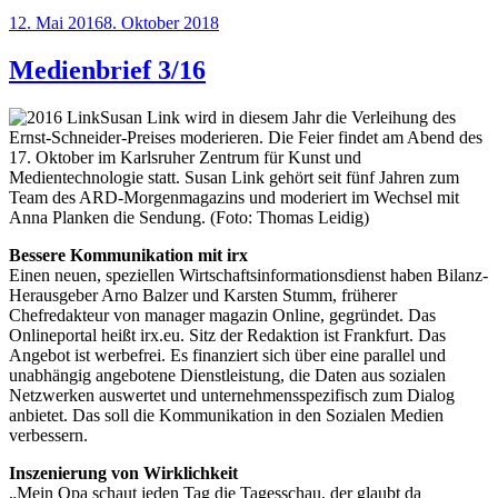
Veröffentlicht
12. Mai 2016
8. Oktober 2018
am
Medienbrief 3/16
Susan Link wird in diesem Jahr die Verleihung des
Ernst-Schneider-Preises moderieren. Die Feier findet am Abend des
17. Oktober im Karlsruher Zentrum für Kunst und
Medientechnologie statt. Susan Link gehört seit fünf Jahren zum
Team des ARD-Morgenmagazins und moderiert im Wechsel mit
Anna Planken die Sendung. (Foto: Thomas Leidig)
Bessere Kommunikation mit irx
Einen neuen, speziellen Wirtschaftsinformationsdienst haben Bilanz-
Herausgeber Arno Balzer und Karsten Stumm, früherer
Chefredakteur von manager magazin Online, gegründet. Das
Onlineportal heißt irx.eu. Sitz der Redaktion ist Frankfurt. Das
Angebot ist werbefrei. Es finanziert sich über eine parallel und
unabhängig angebotene Dienstleistung, die Daten aus sozialen
Netzwerken auswertet und unternehmensspezifisch zum Dialog
anbietet. Das soll die Kommunikation in den Sozialen Medien
verbessern.
Inszenierung von Wirklichkeit
„Mein Opa schaut jeden Tag die Tagesschau, der glaubt da