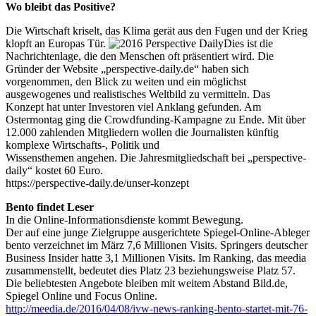
Wo bleibt das Positive?
Die Wirtschaft kriselt, das Klima gerät aus den Fugen und der Krieg
klopft an Europas Tür.
Dies ist die
Nachrichtenlage, die den Menschen oft präsentiert wird. Die
Gründer der Website „perspective-daily.de“ haben sich
vorgenommen, den Blick zu weiten und ein möglichst
ausgewogenes und realistisches Weltbild zu vermitteln. Das
Konzept hat unter Investoren viel Anklang gefunden. Am
Ostermontag ging die Crowdfunding-Kampagne zu Ende. Mit über
12.000 zahlenden Mitgliedern wollen die Journalisten künftig
komplexe Wirtschafts-, Politik und
Wissensthemen angehen. Die Jahresmitgliedschaft bei „perspective-
daily“ kostet 60 Euro.
https://perspective-daily.de/unser-konzept
Bento findet Leser
In die Online-Informationsdienste kommt Bewegung.
Der auf eine junge Zielgruppe ausgerichtete Spiegel-Online-Ableger
bento verzeichnet im März 7,6 Millionen Visits. Springers deutscher
Business Insider hatte 3,1 Millionen Visits. Im Ranking, das meedia
zusammenstellt, bedeutet dies Platz 23 beziehungsweise Platz 57.
Die beliebtesten Angebote bleiben mit weitem Abstand Bild.de,
Spiegel Online und Focus Online.
http://meedia.de/2016/04/08/ivw-news-ranking-bento-startet-mit-76-