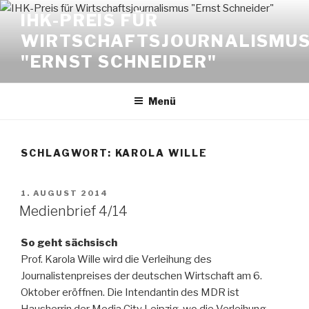
Zum
IHK-PREIS FÜR
Inhalt
WIRTSCHAFTSJOURNALISMU
springen
"ERNST SCHNEIDER"
Menü
SCHLAGWORT:
KAROLA WILLE
VERÖFFENTLICHT
1. AUGUST 2014
AM
Medienbrief 4/14
So geht sächsisch
Prof. Karola Wille wird die Verleihung des
Journalistenpreises der deutschen Wirtschaft am 6.
Oktober eröffnen. Die Intendantin des MDR ist
Hausherrin der Media City Leipzig, wo die Verleihung