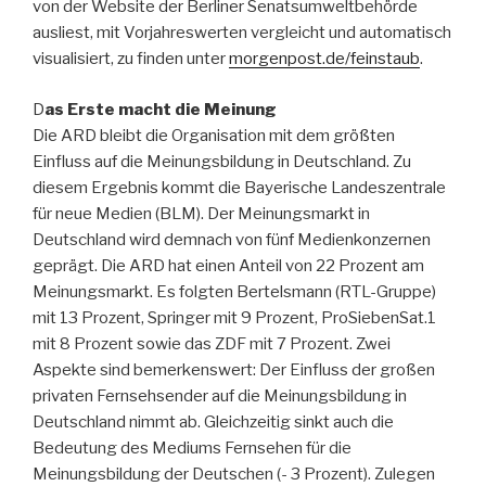
von der Website der Berliner Senatsumweltbehörde
ausliest, mit Vorjahreswerten vergleicht und automatisch
visu­a­lisiert, zu finden unter
morgenpost.de/feinstaub
.
D
as Erste macht die Meinung
Die ARD bleibt die Organisation mit dem größten
Einfluss auf die Meinungsbildung in Deutschland. Zu
diesem Ergebnis kommt die Bayerische Landeszentrale
für neue Medien (BLM). Der Meinungsmarkt in
Deutschland wird demnach von fünf Medienkonzernen
geprägt. Die ARD hat einen Anteil von 22 Prozent am
Meinungsmarkt. Es folgten Bertelsmann (RTL-Gruppe)
mit 13 Prozent, Sprin­­ger mit 9 Prozent, ProSiebenSat.1
mit 8 Prozent sowie das ZDF mit 7 Prozent. Zwei
Aspekte sind bemer­kenswert: Der Einfluss der großen
privaten Fernsehsen­der auf die Meinungsbildung in
Deutschland nimmt ab. Gleichzeitig sinkt auch die
Bedeutung des Mediums Fern­sehen für die
Meinungsbildung der Deutschen (- 3 Pro­zent). Zulegen