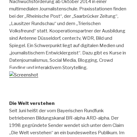
Nachwuchsförderung ab Oktober 2014 in einer
multimedialen Journalistenschule. Praxisstationen finden
bei der „Rheinische Post“, der „Saarbrücker Zeitung“,
„Lausitzer Rundschau“ und dem „Trierischen
Volksfreund“ statt. Kooperationspartner der Ausbildung
sind Antenne Düsseldorf, center.tv, WDR, Bild und
Spiegel. Ein Schwerpunkt liegt auf digitalen Medien und
„journalistischem Entwicklergeist“. Dazu gibt es Kurse in
Datenjournalismus, Social Media, Blogging, Crowd
Funding und interaktivem Story­telling.
Die Welt verstehen
Seit Juni heißt der vom Bayerischen Rundfunk
betriebenen Bildungskanal BR-alpha ARD-alpha. Der
1998 gegründete Sender wendet sich unter dem Claim
„Die Welt verstehen“ an ein bundesweites Publikum. Im