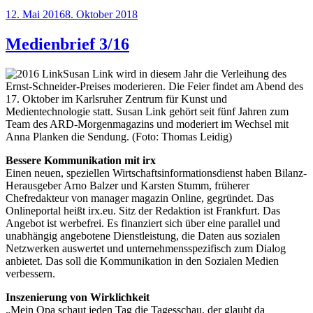
Veröffentlicht
12. Mai 2016
8. Oktober 2018
am
Medienbrief 3/16
Susan Link wird in diesem Jahr die Verleihung des
Ernst-Schneider-Preises moderieren. Die Feier findet am Abend des
17. Oktober im Karlsruher Zentrum für Kunst und
Medientechnologie statt. Susan Link gehört seit fünf Jahren zum
Team des ARD-Morgenmagazins und moderiert im Wechsel mit
Anna Planken die Sendung. (Foto: Thomas Leidig)
Bessere Kommunikation mit irx
Einen neuen, speziellen Wirtschaftsinformationsdienst haben Bilanz-
Herausgeber Arno Balzer und Karsten Stumm, früherer
Chefredakteur von manager magazin Online, gegründet. Das
Onlineportal heißt irx.eu. Sitz der Redaktion ist Frankfurt. Das
Angebot ist werbefrei. Es finanziert sich über eine parallel und
unabhängig angebotene Dienstleistung, die Daten aus sozialen
Netzwerken auswertet und unternehmensspezifisch zum Dialog
anbietet. Das soll die Kommunikation in den Sozialen Medien
verbessern.
Inszenierung von Wirklichkeit
„Mein Opa schaut jeden Tag die Tagesschau, der glaubt da