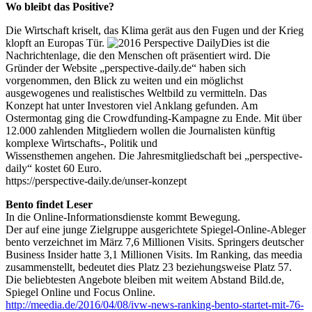
Wo bleibt das Positive?
Die Wirtschaft kriselt, das Klima gerät aus den Fugen und der Krieg
klopft an Europas Tür.
Dies ist die
Nachrichtenlage, die den Menschen oft präsentiert wird. Die
Gründer der Website „perspective-daily.de“ haben sich
vorgenommen, den Blick zu weiten und ein möglichst
ausgewogenes und realistisches Weltbild zu vermitteln. Das
Konzept hat unter Investoren viel Anklang gefunden. Am
Ostermontag ging die Crowdfunding-Kampagne zu Ende. Mit über
12.000 zahlenden Mitgliedern wollen die Journalisten künftig
komplexe Wirtschafts-, Politik und
Wissensthemen angehen. Die Jahresmitgliedschaft bei „perspective-
daily“ kostet 60 Euro.
https://perspective-daily.de/unser-konzept
Bento findet Leser
In die Online-Informationsdienste kommt Bewegung.
Der auf eine junge Zielgruppe ausgerichtete Spiegel-Online-Ableger
bento verzeichnet im März 7,6 Millionen Visits. Springers deutscher
Business Insider hatte 3,1 Millionen Visits. Im Ranking, das meedia
zusammenstellt, bedeutet dies Platz 23 beziehungsweise Platz 57.
Die beliebtesten Angebote bleiben mit weitem Abstand Bild.de,
Spiegel Online und Focus Online.
http://meedia.de/2016/04/08/ivw-news-ranking-bento-startet-mit-76-