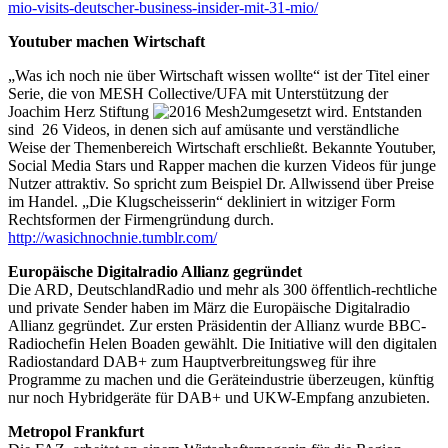
mio-visits-deutscher-business-insider-mit-31-mio/
Youtuber machen Wirtschaft
„Was ich noch nie über Wirtschaft wissen wollte“ ist der Titel einer
Serie, die von MESH Collective/UFA mit Unterstützung der
Joachim Herz Stiftung
umgesetzt wird. Entstanden
sind 26 Videos, in denen sich auf amüsante und verständliche
Weise der Themenbereich Wirtschaft erschließt. Bekannte Youtuber,
Social Media Stars und Rapper machen die kurzen Videos für junge
Nutzer attraktiv. So spricht zum Beispiel Dr. Allwissend über Preise
im Handel. „Die Klugscheisserin“ dekliniert in witziger Form
Rechtsformen der Firmengründung durch.
http://wasichnochnie.tumblr.com/
Europäische Digitalradio Allianz gegründet
Die ARD, DeutschlandRadio und mehr als 300 öffentlich-rechtliche
und private Sender haben im März die Europäische Digitalradio
Allianz gegründet. Zur ersten Präsidentin der Allianz wurde BBC-
Radiochefin Helen Boaden gewählt. Die Initiative will den digitalen
Radiostandard DAB+ zum Hauptverbreitungsweg für ihre
Programme zu machen und die Geräteindustrie überzeugen, künftig
nur noch Hybridgeräte für DAB+ und UKW-Empfang anzubieten.
Metropol Frankfurt