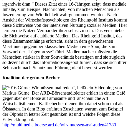
irgendwie dran.“ Dieses Zitat eines 16-Jährigen zeigt, dass mediale
Inhalte, zum Beispiel Nachrichten, von manchen Menschen als
Inszenierung von Wirklichkeit wahrgenommen werden. Nach
Ansicht der Wirtschaftspsychologen des Rheingold Instituts kommt
diese Sichtweise von der intensiven Nutzung sozialer Medien. Hier
lernten die Nutzer Vermarkter ihrer selbst zu sein. Das verschiebe
die Sichtweise auf etablierte Medien. Das Rheingold Institut, das
diese Zusammenhänge erforscht, sieht in dem gewachsenen
Misstrauen gegenüber klassischen Medien eine Spur, die zum
Vorwurf der „Lügenpresse“ führt. Medienmacher müssten die
Menschen stärker in ihrer Souveränität bestätigen und sie zugleich
so dezent durch das Informationsangebot führen, dass sie sich ihrer
Sehnsucht nach Schutz und Führung nicht bewusst werden.
Koalition der grünen Becher
„Wir müssen mal reden“, heißt ein Videoblog von
Markus Gürne. Der ARD-Börsenstudioleiter erklärt in einem Café
gegenüber der Börse auf amüsante und anschauliche Art
Wirtschaftsthemen. Kaffeebecher dienen ihm dabei schon mal als
Ölstaaten. In dem Blog erfahren Zuschauer, warum zum Beispiel
der Ölpreis in letzter Zeit gesunken ist und welche Folgen diese
Entwicklung hat.
http://multimedia.boerse.ard.de/wir-muessen-mal-reden#1789