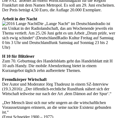
Die FAZ arbeitet an einem Wirtschaftsmagazin für die Region
Frankfurt mit dem Namen Metropol. Es soll am 29. Juni erscheinen.
Der Preis beträgt 4,50 Euro, die Auflage 20.000 Exemplare.
Arbeit in der Nacht
Die „Lange Nacht“ im Deutschlandradio ist
ein Unikat in der Radiolandschaft, das am Wochenende jeweils ein
Thema vertieft. Am 25./26 Juni geht es um Arbeit „Drum prüfe, wer
sich ewig schindet“ (DeutschlandRadio Kultur Freitag auf Samstag
0 bis 3 Uhr und Deutschlandfunk Samstag auf Sonntag 23 bis 2
Uhr)
H 10 für Blitzleser
Zum 70. Geburtstag des Handelsblatts geht das Handelsblatt mit H
10 aufs Handy. Die mobile Abendzeitung bietet in einem
Kurzangebot täglich zehn aufbereitete Themen.
Fremdkörper Wirtschaft
Der Autor und Moderator Jörg Thadeusz in einem SZ-Interview
(19.3.2016): „Der öffentlich-rechtliche Rundfunk nähert sich der
Wirtschaft teilweise nur nach der Art ‚dem Dämon auf der Spur‘.“
„Der Mensch lässt sich nur sehr ungern an die wirtschaftlichen
Voraussetzungen erinnern, an die seine nackte Existenz gebunden
ist.“
(Ernst Schneider 1900 – 1977)