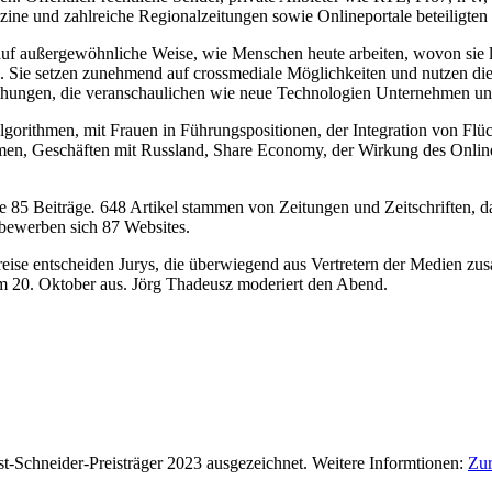
ne und zahlreiche Regionalzeitungen sowie Onlineportale beteiligten 
n auf außergewöhnliche Weise, wie Menschen heute arbeiten, wovon sie
ie setzen zunehmend auf crossmediale Möglichkeiten und nutzen die Vo
hungen, die veranschaulichen wie neue Technologien Unternehmen und
lgorithmen, mit Frauen in Führungspositionen, der Integration von Flü
, Geschäften mit Russland, Share Economy, der Wirkung des Onlineha
e 85 Beiträge
.
648 Artikel stammen von Zeitungen und Zeitschriften, d
bewerben sich 87 Websites.
se entscheiden Ju­rys, die überwiegend aus Vertretern der Medien zusa
20. Oktober aus. Jörg Thadeusz moderiert den Abend.
Schneider-Preisträger 2023 ausgezeichnet. Weitere Informtionen:
Zur