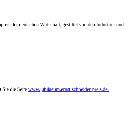
is der deutschen Wirtschaft, gestiftet von den Industrie- und
 Sie die Seite
www.jubilaeum.ernst-schneider-preis.de.