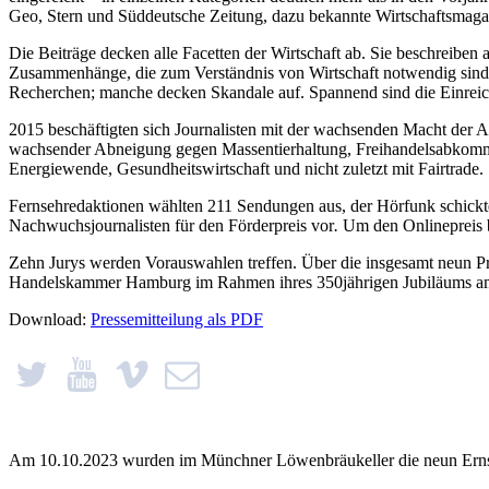
Geo, Stern und Süddeutsche Zeitung, dazu bekannte Wirtschaftsmagazi
Die Beiträge decken alle Facetten der Wirtschaft ab. Sie beschreibe
Zusammenhänge, die zum Verständnis von Wirtschaft notwendig sind. S
Recherchen; manche decken Skandale auf. Spannend sind die Einreic
2015 beschäftigten sich Journalisten mit der wachsenden Macht der A
wachsender Abneigung gegen Massentierhaltung, Freihandelsabkommen
Energiewende, Gesundheitswirtschaft und nicht zuletzt mit Fairtrade.
Fernsehredaktionen wählten 211 Sendungen aus, der Hörfunk schickt
Nachwuchsjournalisten für den Förderpreis vor
.
Um den Onlinepreis 
Zehn Jurys werden Vorauswahlen treffen. Über die insgesamt neun Prei
Handelskammer Hamburg im Rahmen ihres 350jährigen Jubiläums am 
Download:
Pressemitteilung als PDF
Am 10.10.2023 wurden im Münchner Löwenbräukeller die neun Ernst-