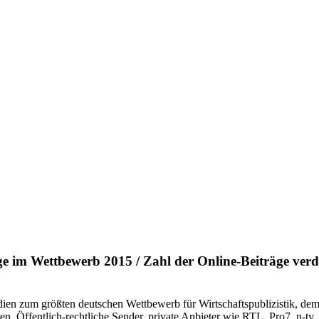
ge im Wettbewerb 2015 / Zahl der Online-Beiträge verdr
ien zum größten deutschen Wettbewerb für Wirtschaftspublizistik, de
en. Öffentlich-rechtliche Sender, private Anbieter wie RTL, Pro7, n-tv, 