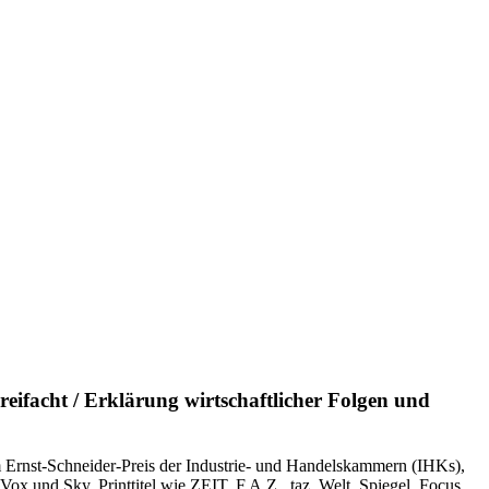
eifacht / Erklärung wirtschaftlicher Folgen und
m Ernst-Schneider-Preis der Industrie- und Handelskammern (IHKs),
Vox und Sky, Printtitel wie ZEIT, F.A.Z., taz, Welt, Spie­gel, Focus,