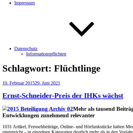
Impressum
Datenschutz
Informationspflichten
Schlagwort:
Flüchtlinge
Veröffentlicht
10. Februar 2015
29. Juni 2021
am
Ernst-Schneider-Preis der IHKs wächst
Mehr als tausend Beiträ
Entwicklungen zunehmend relevanter
1031 Artikel, Fernsehbeiträge, Online- und Hörfunkstücke haben Med
eingereicht – in einzelnen Kategorien deutlich mehr als in den Vorjahr