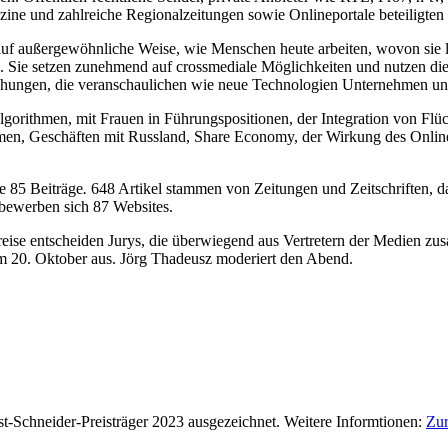
ne und zahlreiche Regionalzeitungen sowie Onlineportale beteiligten 
n auf außergewöhnliche Weise, wie Menschen heute arbeiten, wovon sie
ie setzen zunehmend auf crossmediale Möglichkeiten und nutzen die Vo
hungen, die veranschaulichen wie neue Technologien Unternehmen und
lgorithmen, mit Frauen in Führungspositionen, der Integration von Flü
, Geschäften mit Russland, Share Economy, der Wirkung des Onlineha
e 85 Beiträge
.
648 Artikel stammen von Zeitungen und Zeitschriften, d
bewerben sich 87 Websites.
se entscheiden Ju­rys, die überwiegend aus Vertretern der Medien zusa
20. Oktober aus. Jörg Thadeusz moderiert den Abend.
Schneider-Preisträger 2023 ausgezeichnet. Weitere Informtionen:
Zur