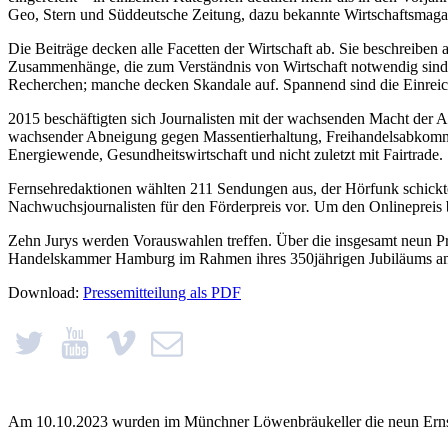
Geo, Stern und Süddeutsche Zeitung, dazu bekannte Wirtschaftsmagazi
Die Beiträge decken alle Facetten der Wirtschaft ab. Sie beschreibe
Zusammenhänge, die zum Verständnis von Wirtschaft notwendig sind. S
Recherchen; manche decken Skandale auf. Spannend sind die Einreic
2015 beschäftigten sich Journalisten mit der wachsenden Macht der A
wachsender Abneigung gegen Massentierhaltung, Freihandelsabkommen
Energiewende, Gesundheitswirtschaft und nicht zuletzt mit Fairtrade.
Fernsehredaktionen wählten 211 Sendungen aus, der Hörfunk schickt
Nachwuchsjournalisten für den Förderpreis vor
.
Um den Onlinepreis 
Zehn Jurys werden Vorauswahlen treffen. Über die insgesamt neun Prei
Handelskammer Hamburg im Rahmen ihres 350jährigen Jubiläums am 
Download:
Pressemitteilung als PDF
Am 10.10.2023 wurden im Münchner Löwenbräukeller die neun Ernst-