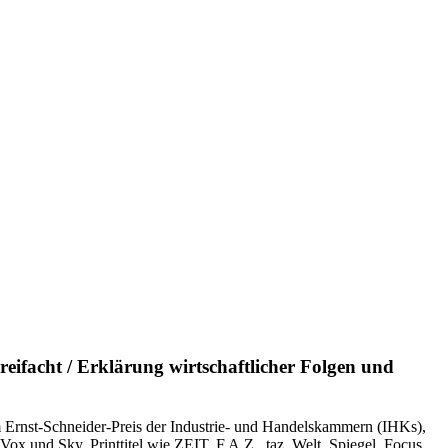
eifacht / Erklärung wirtschaftlicher Folgen und
m Ernst-Schneider-Preis der Industrie- und Handelskammern (IHKs),
Vox und Sky, Printtitel wie ZEIT, F.A.Z., taz, Welt, Spie­gel, Focus,