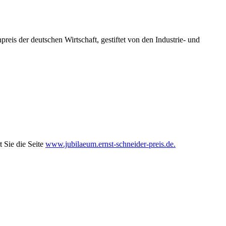
is der deutschen Wirtschaft, gestiftet von den Industrie- und
 Sie die Seite
www.jubilaeum.ernst-schneider-preis.de.