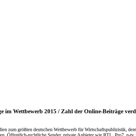
ge im Wettbewerb 2015 / Zahl der Online-Beiträge verdr
ien zum größten deutschen Wettbewerb für Wirtschaftspublizistik, de
en. Öffentlich-rechtliche Sender, private Anbieter wie RTL, Pro7, n-tv, 