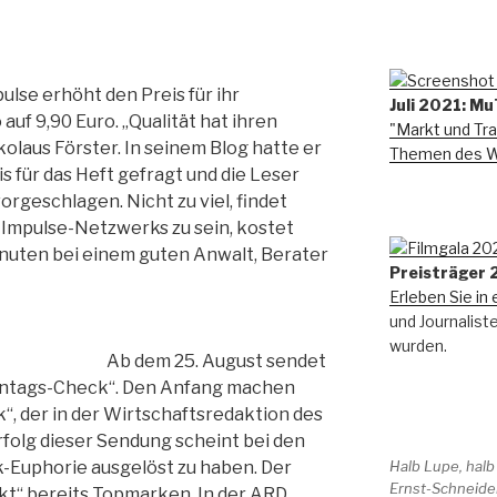
ulse erhöht den Preis für ihr
Juli 2021: Mu
uf 9,90 Euro. „Qualität hat ihren
"Markt und Tra
kolaus Förster. In seinem Blog hatte er
Themen des Wi
s für das Heft gefragt und die Leser
orgeschlagen. Nicht zu viel, findet
es Impulse-Netzwerks zu sein, kostet
inuten bei einem guten Anwalt, Berater
Preisträger
Erleben Sie in 
und Journalist
wurden.
Ab dem 25. August sendet
ontags-Check“. Den Anfang machen
“, der in der Wirtschaftsredaktion des
folg dieser Sendung scheint bei den
Halb Lupe, halb
Euphorie ausgelöst zu haben. Der
Ernst-Schneider
t“ bereits Topmarken. In der ARD