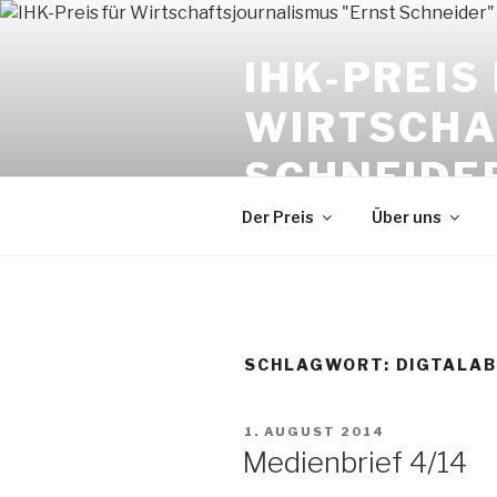
Zum
Inhalt
IHK-PREIS
springen
WIRTSCHA
SCHNEIDE
Der Preis
Über uns
SCHLAGWORT:
DIGTALA
VERÖFFENTLICHT
1. AUGUST 2014
AM
Medienbrief 4/14