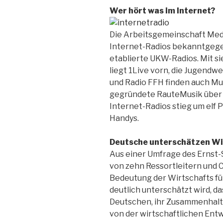
Wer hört was im Internet?
Die Arbeitsgemeinschaft Medi
Internet-Radios bekanntgege
etablierte UKW-Radios. Mit s
liegt 1Live vorn, die Jugend
und Radio FFH finden auch Mu
gegründete RauteMusik über 3
Internet-Radios stieg um elf 
Handys.
Deutsche unterschätzen Wi
Aus einer Umfrage des Ernst-
von zehn Ressortleitern und 
Bedeutung der Wirtschafts für
deutlich unterschätzt wird, d
Deutschen, ihr Zusammenhalt
von der wirtschaftlichen Ent