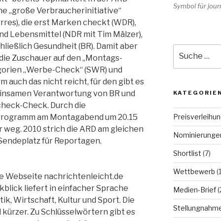
Symbol für journ
ne „große Verbraucherinitiative“
res), die erst Marken checkt (WDR),
nd Lebensmittel (NDR mit Tim Mälzer),
ließlich Gesundheit (BR). Damit aber
Suche
 die Zuschauer auf den „Montags-
nach:
egorien „Werbe-Check“ (SWR) und
 auch das nicht reicht, für den gibt es
einsamen Verantwortung von BR und
KATEGORIE
heck-Check. Durch die
Preisverleihu
-Programm am Montagabend um 20.15
 weg. 2010 strich die ARD am gleichen
Nominierunge
 Sendeplatz für Reportagen.
Shortlist
(7)
Wettbewerb
(
e Webseite nachrichtenleicht.de
blick liefert in einfacher Sprache
Medien-Brief
(
ik, Wirtschaft, Kultur und Sport. Die
Stellungnahm
 kürzer. Zu Schlüsselwörtern gibt es