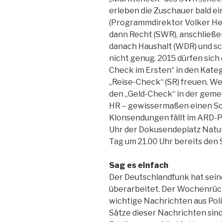
erleben die Zuschauer bald ei
(Programmdirektor Volker Her
dann Recht (SWR), anschließe
danach Haushalt (WDR) und sch
nicht genug. 2015 dürfen sich
Check im Ersten“ in den Kat
„Reise-Check“ (SR) freuen. Wem
den „Geld-Check“ in der gem
HR – gewissermaßen einen Sc
Klonsendungen fällt im ARD
Uhr der Dokusendeplatz Natur
Tag um 21.00 Uhr bereits den
Sag es einfach
Der Deutschlandfunk hat sein
überarbeitet. Der Wochenrück
wichtige Nachrichten aus Polit
Sätze dieser Nachrichten sind