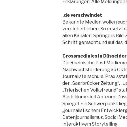
Erklärungen. Alle Meldungen 
.de verschwindet
Bekannte Medien wollen auch
vereinheitlichen. So ersetzt 
allen Kanälen. Springers Bild-
Schritt gemacht und auf das .d
Crossmediales in Düsseldor
Die Rheinische Post Mediengr
Nachwuchsförderung ab Oktob
Journalistenschule. Praxisstat
der „Saarbrücker Zeitung“, „
„Trierischen Volksfreund“ sta
Ausbildung sind Antenne Düsse
Spiegel. Ein Schwerpunkt lieg
„journalistischem Entwicklerge
Datenjournalismus, Social Med
interaktivem Story­telling.