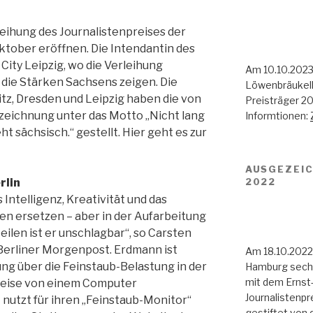
rleihung des Journalistenpreises der
ktober eröffnen. Die Intendantin des
City Leipzig, wo die Verleihung
Am 10.10.2023
ch die Stärken Sachsens zeigen. Die
Löwenbräukell
tz, Dresden und Leipzig haben die von
Preisträger 2
szeichnung unter das Motto „Nicht lang
Informtionen:
 sächsisch.“ gestellt. Hier geht es zur
AUSGEZEIC
2022
rlin
Intelligenz, Kreativität und das
en ersetzen – aber in der Aufarbeitung
len ist er unschlagbar“, so Carsten
Berliner Morgenpost. Erdmann ist
Am 18.10.2022
ung über die Feinstaub-Belastung in der
Hamburg sechs 
mit dem Ernst-
lweise von einem Computer
Journalistenpr
nutzt für ihren „Feinstaub-Monitor“
gestiftet von 