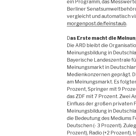
ein Programm, das Messwerte 
Berliner Senatsumweltbehörde
vergleicht und automatisch visu
morgenpost.de/feinstaub
.
D
as Erste macht die Meinu
Die ARD bleibt die Organisatio
Meinungsbildung in Deutschla
Bayerische Landeszentrale fü
Meinungsmarkt in Deutschlan
Medienkonzernen geprägt. Di
am Meinungsmarkt. Es folgte
Prozent, Sprin­­ger mit 9 Proz
das ZDF mit 7 Prozent. Zwei 
Einfluss der großen privaten 
Meinungsbildung in Deutschlan
die Bedeutung des Mediums Fe
Deutschen (- 3 Pro­zent). Zul
Prozent), Radio (+2 Prozent), I