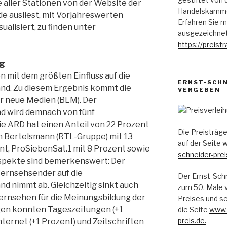
aller Stationen von der Website der
Handelskammer
 ausliest, mit Vorjahreswerten
Erfahren Sie m
­a­lisiert, zu finden unter
ausgezeichnet
https://preist
ng
n mit dem größten Einfluss auf die
ERNST-SCHN
nd. Zu diesem Ergebnis kommt die
VERGEBEN
r neue Medien (BLM). Der
d wird demnach von fünf
e ARD hat einen Anteil von 22 Prozent
Die Preisträge
n Bertelsmann (RTL-Gruppe) mit 13
auf der Seite
w
ent, ProSiebenSat.1 mit 8 Prozent sowie
schneider-prei
Aspekte sind bemer­kenswert: Der
Fernsehsen­der auf die
Der Ernst-Sch
d nimmt ab. Gleichzeitig sinkt auch
zum 50. Male v
rn­sehen für die Meinungsbildung der
Preises und s
egen konnten Tageszeitungen (+1
die Seite
www.j
preis.de.
nternet (+1 Prozent) und Zeit­schriften