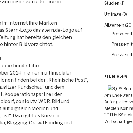
kann man lesen oder hören.
Studien
(1)
Umfrage
(3)
 im Internet ihre Marken
Allgemein
(20)
das Stern-Logo das stern.de-Logo auf
Pressemitt
Zeitung hat bereits den gleichen
Pressemitt
e hinter Bild verzichtet.
Pressemitt
f
uppe bündelt ihre
er 2014 in einer multimedialen
FILM 9,6%
ionen finden bei der „Rheinische Post“,
Lausitzer Rundschau“ und dem
tt. Kooperationspartner der
Am Ende geht 
ldorf, center.tv, WDR, Bild und
Anfang alles v
Medien Köln ha
t auf digitalen Medien und
2011 in Köln e
ist“. Dazu gibt es Kurse in
Wirtschaft gem
ia, Blogging, Crowd Funding und