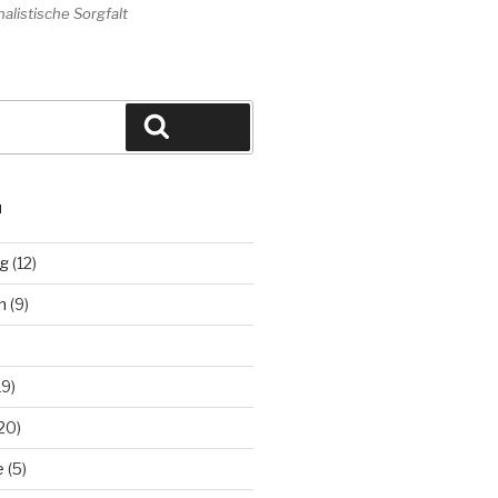
alistische Sorgfalt
Suchen
N
ng
(12)
n
(9)
19)
20)
e
(5)