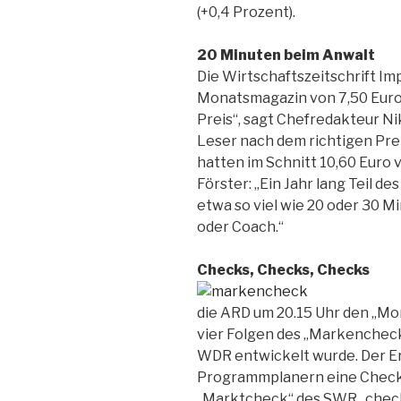
(+0,4 Prozent).
20 Minuten beim Anwalt
Die Wirtschaftszeitschrift Imp
Monatsmagazin von 7,50 Euro a
Preis“, sagt Chefredakteur Ni
Leser nach dem richtigen Prei
hatten im Schnitt 10,60 Euro v
Förster: „Ein Jahr lang Teil d
etwa so viel wie 20 oder 30 M
oder Coach.“
Checks, Checks, Checks
die ARD um 20.15 Uhr den „M
vier Folgen des „Markencheck
WDR entwickelt wurde. Der Er
Programmplanern eine Check-
„Marktcheck“ des SWR „check