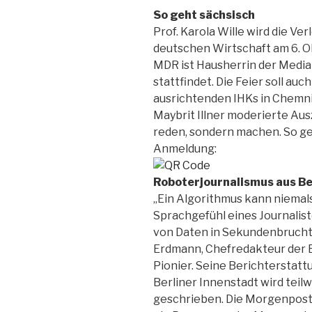
So geht sächsisch
Prof. Karola Wille wird die Ve
deutschen Wirtschaft am 6. O
MDR ist Hausherrin der Media 
stattfindet. Die Feier soll au
ausrichtenden IHKs in Chemni
Maybrit Illner moderierte Au
reden, sondern machen. So geht
Anmeldung:
Roboterjournalismus aus Be
„Ein Algorithmus kann niemals 
Sprachgefühl eines Journalist
von Daten in Sekundenbruchtei
Erdmann, Chefredakteur der 
Pionier. Seine Berichterstatt
Berliner Innenstadt wird tei
geschrieben. Die Morgenpost 