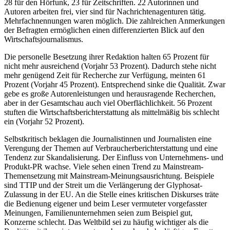
28 für den Hörfunk, 23 für Zeitschriften. 22 Autorinnen und
Autoren arbeiten frei, vier sind für Nachrichtenagenturen tätig.
Mehrfachnennungen waren möglich. Die zahlreichen Anmerkungen
der Befragten ermöglichen einen differenzierten Blick auf den
Wirtschaftsjournalismus.
Die personelle Besetzung ihrer Redaktion halten 65 Prozent für
nicht mehr ausreichend (Vorjahr 53 Prozent). Dadurch stehe nicht
mehr genügend Zeit für Recherche zur Verfügung, meinten 61
Prozent (Vorjahr 45 Prozent). Entsprechend sinke die Qualität. Zwar
gebe es große Autorenleistungen und herausragende Recherchen,
aber in der Gesamtschau auch viel Oberflächlichkeit. 56 Prozent
stuften die Wirtschaftsberichterstattung als mittelmäßig bis schlecht
ein (Vorjahr 52 Prozent).
Selbstkritisch beklagen die Journalistinnen und Journalisten eine
Verengung der Themen auf Verbraucherberichterstattung und eine
Tendenz zur Skandalisierung. Der Einfluss von Unternehmens- und
Produkt-PR wachse. Viele sehen einen Trend zu Mainstream-
Themensetzung mit Mainstream-Meinungsausrichtung. Beispiele
sind TTIP und der Streit um die Verlängerung der Glyphosat-
Zulassung in der EU. An die Stelle eines kritischen Diskurses träte
die Bedienung eigener und beim Leser vermuteter vorgefasster
Meinungen, Familienunternehmen seien zum Beispiel gut,
Konzerne schlecht. Das Weltbild sei zu häufig wichtiger als die