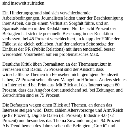
sind insoweit zufrieden.
Ein Hinderungsgrund sind sich verschlechternde
Arbeitsbedingungen. Journalisten leiden unter der Beschleunigung
ihrer Arbeit, die zu einem Verlust an Sorgfalt führe, und an
Sparmaßnahmen in den Redaktionen. Nur bei acht Prozent der
Befragten hat sich die personelle Besetzung in der Redaktion
verbessert, bei 45 Prozent verschlechtert, in knapp der Hälfte der
Fälle ist sie gleich geblieben. Auf der anderen Seite steige der
Einfluss der PR (Public Relations) mit ihren tendenziell besser
werdenden Vorarbeiten auf ein problematisches Maß.
Deutliche Kritik üben Journalisten an der Themenstruktur in
Fernsehen und Radio. 75 Prozent sind der Ansicht, dass
wirtschaftliche Themen im Fernsehen nicht genügend Sendezeit
haben, 72 Prozent sehen diesen Mangel im Hörfunk. Anders sieht es
im Internet und bei Print aus. Mit Blick auf das Internet sagen 60
Prozent, dass das Angebot dort ausreichend sei, bei Zeitungen und
Zeitschriften sind es 75 Prozent.
Die Befragten wagen einen Blick auf Themen, an denen das
Interesse steigen wird. Dazu zählen Altersvorsorge und Arm/Reich
(je 87 Prozent), Digitale Daten (81 Prozent), Industrie 4.0 (72
Prozent) und besonders das Thema Zuwanderung mit 94 Prozent.
Als Trendthemen des Jahres sehen die Befragten „Grexit“ und