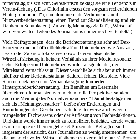
mittelmäßig bis schlecht. Selbstkritisch beklagt sie eine Tendenz zur
Verein-fachung („Das Chlorhuhn ersetzt den sorgsam recherchierten
Hintergrundbericht“), eine dominierende Verbraucher- und
Nutzwertberichterstattung, einen Trend zur Skandalisierung und ein
Denken in Schubladen („Zu wenig Meinungsvielfalt“, „Wirtschaft
wird von weiten Teilen des Journalismus immer noch verteufelt.“)
Viele Befragte sagen, dass die Berichterstattung zu sehr auf Dax-
Konzerne und auf öffentlichkeitsaffine Unternehmen wie Amazon,
Tesla oder Zalando fokussiere, obwohl deren tatsächliche
Wirtschaftsleistung in keinem Verhältnis zu ihrer Medienresonanz
stehe. Erfolge von Unternehmen würden ausgeblendet, der
Mittelstand vernachlässigt. Dieser verschließe sich aber auch immer
häufiger einer Berichterstattung, dadurch fehlten Beispiele. Viele
Stimmen beklagen eine Vernachlässigung fundierter
Hintergrundberichterstattung. „Im Bemühen um Lesernähe
übernehmen Journalisten gern nicht nur die Perspektive, sondern
auch die Meinung des Normalverbrauchers.“ Damit bestätige man
sich als „Meinungsverstärker“, bleibe aber Erklärungen und
Einordnungen des Geschehens schuldig, teilweise auch wegen
mangelnden Fachwissens oder der Auflösung von Fachredaktionen.
Und dann werde immer noch zu kompliziert berichtet, gerade wenn
es um komplexe Themen gehe. 69 Prozent der Befragten sind
insgesamt der Ansicht, dass Journalisten zu wenig unternehmen, um
die anspruchsvollen Wirtschaftsthemen zu vermitteln; nur 31 Prozent