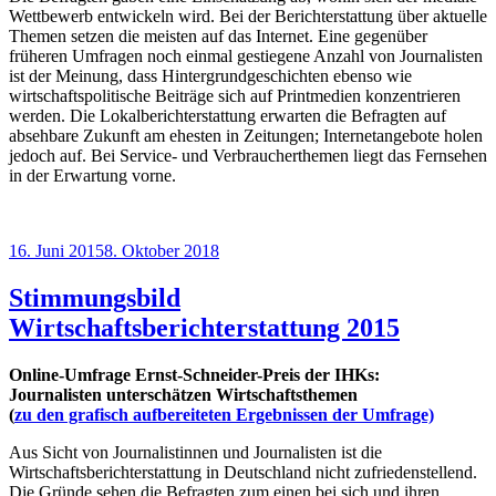
Wett­bewerb entwickeln wird. Bei der Berichterstattung über aktuelle
Themen setzen die meisten auf das Internet. Eine gegenüber
früheren Umfragen noch einmal gestiegene Anzahl von Journalisten
ist der Meinung, dass Hintergrundgeschichten ebenso wie
wirtschaftspolitische Beiträge sich auf Printmedien kon­zentrieren
werden. Die Lokalberichterstattung erwarten die Befragten auf
absehbare Zukunft am ehesten in Zeitungen; Internetangebote holen
jedoch auf. Bei Service- und Verbraucherthemen liegt das Fernsehen
in der Erwartung vorne.
Veröffentlicht
16. Juni 2015
8. Oktober 2018
am
Stimmungsbild
Wirtschaftsberichterstattung 2015
Online-Umfrage Ernst-Schneider-Preis der IHKs:
Journalisten unterschätzen Wirtschaftsthemen
(
zu den grafisch aufbereiteten Ergebnissen der Umfrage)
Aus Sicht von Journalistinnen und Journalisten ist die
Wirtschaftsberichterstattung in Deutschland nicht zufriedenstellend.
Die Gründe sehen die Befragten zum einen bei sich und ihren