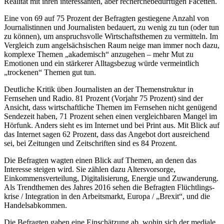
Realität mit ihren interessanten, aber recherchebedürftigen Facetten.
Eine von 69 auf 75 Prozent der Befragten gestiegene Anzahl von
Journalistinnen und Journalisten bedauert, zu wenig zu tun (oder tun
zu können), um anspruchsvolle Wirtschaftsthemen zu vermitteln. Im
Vergleich zum angelsächsischen Raum neige man immer noch dazu,
komplexe Themen „akademisch“ anzugehen – mehr Mut zu
Emotionen und ein stärkerer Alltagsbezug würde vermeintlich
„trockenen“ Themen gut tun.
Deutliche Kritik üben Journalisten an der Themenstruktur in
Fernsehen und Radio. 81 Prozent (Vorjahr 75 Prozent) sind der
Ansicht, dass wirtschaftliche Themen im Fernsehen nicht genügend
Sendezeit haben, 71 Prozent sehen einen vergleichbaren Mangel im
Hörfunk. Anders sieht es im Internet und bei Print aus. Mit Blick auf
das Internet sagen 62 Prozent, dass das Angebot dort ausreichend
sei, bei Zeitungen und Zeitschriften sind es 84 Prozent.
Die Befragten wagten einen Blick auf Themen, an denen das
Interesse steigen wird. Sie zählen dazu Altersvorsorge,
Einkommensverteilung, Digitalisierung, Energie und Zuwanderung.
Als Trendthemen des Jahres 2016 sehen die Befragten Flüchtlings­
krise / Integration in den Arbeitsmarkt, Europa / „Brexit“, und die
Handelsabkommen.
Die Befragten gaben eine Einschätzung ab, wohin sich der mediale