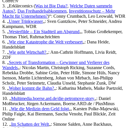
Correc!v
3. „Erklärcomics (
Was ist Big Data?
,
Welche Daten sammeln
Autos?
,
Das Freihandelsabkommen
,
Investitionsschutz – Mehr
Macht für Unternehmen?
)“: Conny Crumbach, Leo Leowald, WDR
4. „
Unser Trinkwasser
„: Sven Gantzkow, Peter Schneider, Andrea
Kampmann, WDR
5. „
Westerfilde – Ein Stadtteil am Abgrund
„, Tobias Großekemper,
Thomas Thiel, Ruhrnachrichten
6. „
Wie eine Katastrophe die Welt verbessert
„: Dana Heide,
Handelsblatt
7. „
Wie geht Wirtschaft?
„: Ann-Cathrin Hoffmann, Livia Reidt,
ZDF
8. „
Secrets of Transformation – Gewinner und Verlierer des
Wandels
„: Nicolas Martin, Christoph Ricking, Suzanne Cords,
Rebekka Drobbe, Sabine Grün, Peter Hille, Simone Hüls, Nancy
Isenson, Martin Lichtenberg, Johan von Mirbach, Jan-Philipp
Scholz, Peter Steinmetz, Claudia Unseld, Stephanie Zunk, DW
9. „
Woher kommt die Bahn?
„: Katharina Matheis, Maike Paetzold,
Handelsblatt
10. „
Multimedia.boerse.ard.de/die-petromove-story
„: Daniel
Moßbrucker, Jürgen Ackermann, Boerse.ARD.de / PlusMinus
11. „
Wie die Medizin dem Geld folgt
„, Karsten Polke-Majewski,
Philip Faigle, Kai Biermann, Sascha Venohr, Paul Blickle, Zeit
Online
12. „
Im Schatten der Welt
„: Simone Salden, Anne Backhaus,