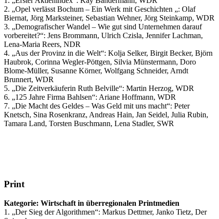
1. „Erster Aktienindex“: Kay Bandermann, WDR
2. „Opel verlässt Bochum – Ein Werk mit Geschichten „: Olaf
Biernat, Jörg Marksteiner, Sebastian Wehner, Jörg Steinkamp, WDR
3. „Demografischer Wandel – Wie gut sind Unternehmen darauf
vorbereitet?“: Jens Brommann, Ulrich Czisla, Jennifer Lachman,
Lena-Maria Reers, NDR
4. „Aus der Provinz in die Welt“: Kolja Selker, Birgit Becker, Björn
Haubrok, Corinna Wegler-Pöttgen, Silvia Münstermann, Doro
Blome-Müller, Susanne Körner, Wolfgang Schneider, Arndt
Brunnert, WDR
5. „Die Zeitverkäuferin Ruth Belville“: Martin Herzog, WDR
6. „125 Jahre Firma Bahlsen“: Ariane Hoffmann, WDR
7. „Die Macht des Geldes – Was Geld mit uns macht“: Peter
Knetsch, Sina Rosenkranz, Andreas Hain, Jan Seidel, Julia Rubin,
Tamara Land, Torsten Buschmann, Lena Stadler, SWR
Print
Kategorie: Wirtschaft in überregionalen Printmedien
1. „Der Sieg der Algorithmen“: Markus Dettmer, Janko Tietz, Der