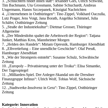
3. „Schlüchtern findet innen statt“: lexander Gies, Ulrich Schwind,
Tim Bachmann, Uta Grossmann, Sabine Schuchardt, Andreas
Ungermann, Hanns Szczepanek, Kinzigtal Nachrichten
4. „Unternehmen in Ostthüringen“: Tino Zippel, Volkhard Oaczulla,
Lutz Prager, Jens Voigt, Jana Borath, Angelika Schimmel, Julia
Schäfer, Ostthüringer Zeitung
5. „Straße der Industriekultur“: Dietmar Grosser, Thüringer
Allgemeine
6. „Der Mindestlohn spaltet die Arbeitswelt der Region“: Tatjana
Junker, Matthias Kros, Mannheimer Morgen
7. „Helden des Handels“: Miriam Opresnik, Hamburger Abendblatt
8. „Elbvertiefung – Eine unendliche Geschichte“: Olaf Preuß,
Hamburger Abendblatt
9. „Wie der Strompreis entsteht“: Susanne Schulz, Schwäbische
Zeitung
10. „Europoly – Privatisierung unter der Troika“: Elisa Simantke,
Der Tagesspiegel
11. „Milliarden-Spiel. Der Anleger-Skandal um die Dresdner
Finanzgruppe Infinus“: Ulrich Wolf, Tobias Wolf, Sächsische
Zeitung
12. „Stadtwerke-Insolvenz in Gera“: Tino Zippel, Ostthüringer
Zeitung
Kategorie: Innovation