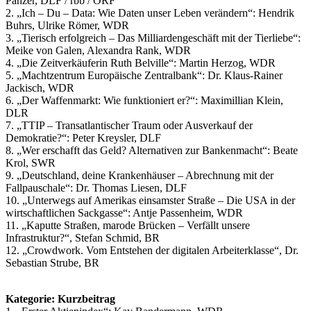
Panzer, DLF / rbb / ORF
2. „Ich – Du – Data: Wie Daten unser Leben verändern“: Hendrik
Buhrs, Ulrike Römer, WDR
3. „Tierisch erfolgreich – Das Milliardengeschäft mit der Tierliebe“:
Meike von Galen, Alexandra Rank, WDR
4. „Die Zeitverkäuferin Ruth Belville“: Martin Herzog, WDR
5. „Machtzentrum Europäische Zentralbank“: Dr. Klaus-Rainer
Jackisch, WDR
6. „Der Waffenmarkt: Wie funktioniert er?“: Maximillian Klein,
DLR
7. „TTIP – Transatlantischer Traum oder Ausverkauf der
Demokratie?“: Peter Kreysler, DLF
8. „Wer erschafft das Geld? Alternativen zur Bankenmacht“: Beate
Krol, SWR
9. „Deutschland, deine Krankenhäuser – Abrechnung mit der
Fallpauschale“: Dr. Thomas Liesen, DLF
10. „Unterwegs auf Amerikas einsamster Straße – Die USA in der
wirtschaftlichen Sackgasse“: Antje Passenheim, WDR
11. „Kaputte Straßen, marode Brücken – Verfällt unsere
Infrastruktur?“, Stefan Schmid, BR
12. „Crowdwork. Vom Entstehen der digitalen Arbeiterklasse“, Dr.
Sebastian Strube, BR
Kategorie: Kurzbeitrag