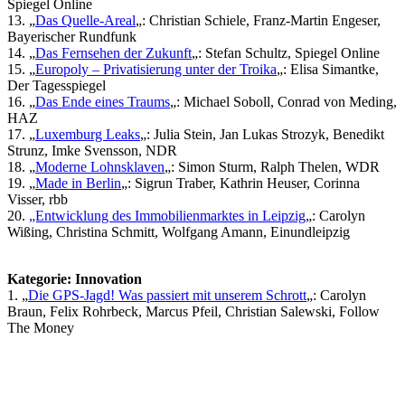
Spiegel Online
13. „
Das Quelle-Areal
„: Christian Schiele, Franz-Martin Engeser,
Bayerischer Rundfunk
14. „
Das Fernsehen der Zukunft
„: Stefan Schultz, Spiegel Online
15. „
Europoly – Privatisierung unter der Troika
„: Elisa Simantke,
Der Tagesspiegel
16. „
Das Ende eines Traums
„: Michael Soboll, Conrad von Meding,
HAZ
17. „
Luxemburg Leaks
„: Julia Stein, Jan Lukas Strozyk, Benedikt
Strunz, Imke Svensson, NDR
18. „
Moderne Lohnsklaven
„: Simon Sturm, Ralph Thelen, WDR
19. „
Made in Berlin
„: Sigrun Traber, Kathrin Heuser, Corinna
Visser, rbb
20.
„Entwicklung des Immobilienmarktes in Leipzig
„: Carolyn
Wißing, Christina Schmitt, Wolfgang Amann, Einundleipzig
Kategorie: Innovation
1. „
Die GPS-Jagd! Was passiert mit unserem Schrott
„: Carolyn
Braun, Felix Rohrbeck, Marcus Pfeil, Christian Salewski, Follow
The Money