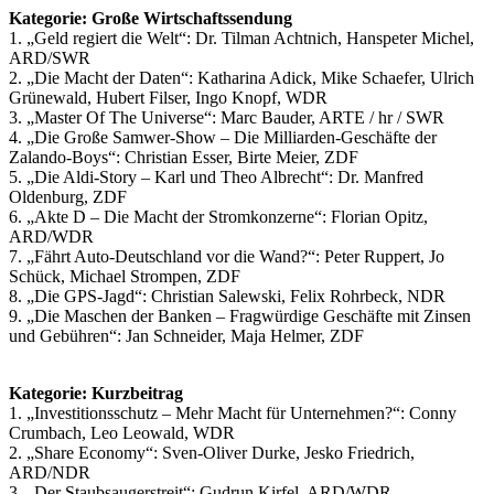
Kategorie: Große Wirtschaftssendung
1. „Geld regiert die Welt“: Dr. Tilman Achtnich, Hanspeter Michel,
ARD/SWR
2. „Die Macht der Daten“: Katharina Adick, Mike Schaefer, Ulrich
Grünewald, Hubert Filser, Ingo Knopf, WDR
3. „Master Of The Universe“: Marc Bauder, ARTE / hr / SWR
4. „Die Große Samwer-Show – Die Milliarden-Geschäfte der
Zalando-Boys“: Christian Esser, Birte Meier, ZDF
5. „Die Aldi-Story – Karl und Theo Albrecht“: Dr. Manfred
Oldenburg, ZDF
6. „Akte D – Die Macht der Stromkonzerne“: Florian Opitz,
ARD/WDR
7. „Fährt Auto-Deutschland vor die Wand?“: Peter Ruppert, Jo
Schück, Michael Strompen, ZDF
8. „Die GPS-Jagd“: Christian Salewski, Felix Rohrbeck, NDR
9. „Die Maschen der Banken – Fragwürdige Geschäfte mit Zinsen
und Gebühren“: Jan Schneider, Maja Helmer, ZDF
Kategorie: Kurzbeitrag
1. „Investitionsschutz – Mehr Macht für Unternehmen?“: Conny
Crumbach, Leo Leowald, WDR
2. „Share Economy“: Sven-Oliver Durke, Jesko Friedrich,
ARD/NDR
3. „Der Staubsaugerstreit“: Gudrun Kirfel, ARD/WDR