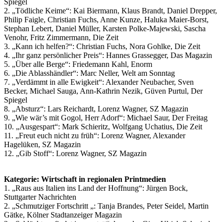
Spiegel
2. „Tödliche Keime“: Kai Biermann, Klaus Brandt, Daniel Drepper,
Philip Faigle, Christian Fuchs, Anne Kunze, Haluka Maier-Borst,
Stephan Lebert, Daniel Müller, Karsten Polke-Majewski, Sascha
Venohr, Fritz Zimmermann, Die Zeit
3. „Kann ich helfen?“: Christian Fuchs, Nora Gohlke, Die Zeit
4. „Ihr ganz persönlicher Preis“: Hannes Grassegger, Das Magazin
5. „Über alle Berge“: Friedemann Kahl, Enorm
6. „Die Ablasshändler“: Marc Neller, Welt am Sonntag
7. „Verdämmt in alle Ewigkeit“: Alexander Neubacher, Sven
Becker, Michael Sauga, Ann-Kathrin Nezik, Güven Purtul, Der
Spiegel
8. „Absturz“: Lars Reichardt, Lorenz Wagner, SZ Magazin
9. „Wie wär’s mit Gogol, Herr Adorf“: Michael Saur, Der Freitag
10. „Ausgespart“: Mark Schieritz, Wolfgang Uchatius, Die Zeit
11. „Freut euch nicht zu früh“: Lorenz Wagner, Alexander
Hagelüken, SZ Magazin
12. „Gib Stoff“: Lorenz Wagner, SZ Magazin
Kategorie: Wirtschaft in regionalen Printmedien
1. „Raus aus Italien ins Land der Hoffnung“: Jürgen Bock,
Stuttgarter Nachrichten
2. „Schmutziger Fortschritt „: Tanja Brandes, Peter Seidel, Martin
Gätke, Kölner Stadtanzeiger Magazin